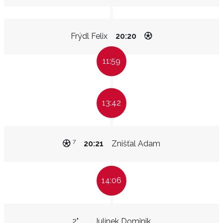
Frýdl Felix
20:20
11:59
13:42
7
20:21
Znišťal Adam
14:06
2"
Julínek Dominik