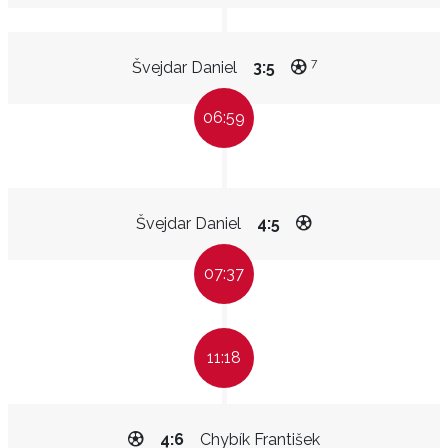
7
Švejdar Daniel
3:5
06:59
Švejdar Daniel
4:5
07:37
11:18
4:6
Chybík František