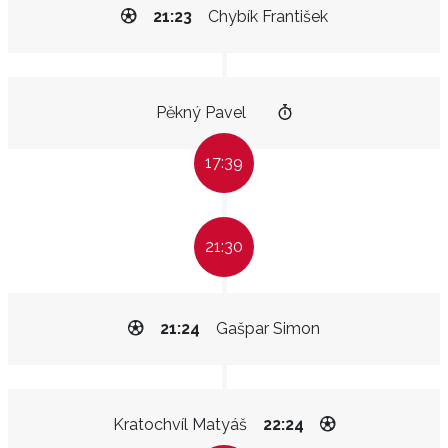
21:23
Chybík František
Pěkný Pavel
17:39
21:30
21:24
Gašpar Simon
Kratochvíl Matyáš
22:24