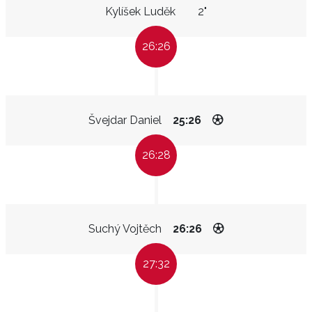
Kylíšek Luděk
2"
26:26
Švejdar Daniel
25:26
26:28
Suchý Vojtěch
26:26
27:32