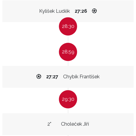
Kylíšek Luděk
27:26
28:30
28:59
27:27
Chybík František
29:30
2"
Choleček Jiří