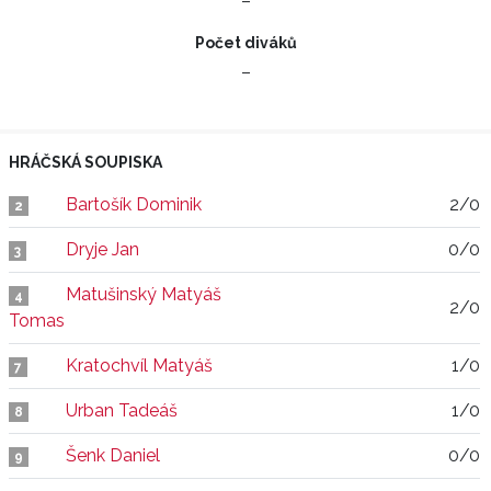
–
Počet diváků
–
HRÁČSKÁ SOUPISKA
Bartošík Dominik
2/0
2
Dryje Jan
0/0
3
Matušinský Matyáš
4
2/0
Tomas
Kratochvíl Matyáš
1/0
7
Urban Tadeáš
1/0
8
Šenk Daniel
0/0
9