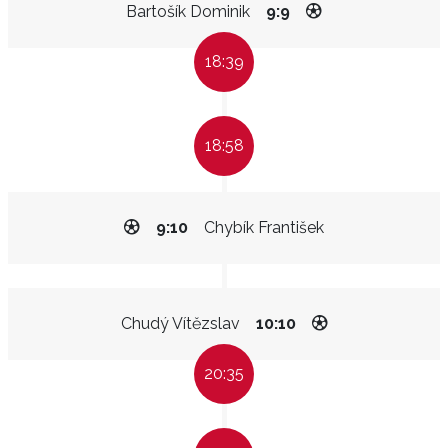
Bartošík Dominik
9:9
18:39
18:58
9:10
Chybík František
Chudý Vítězslav
10:10
20:35