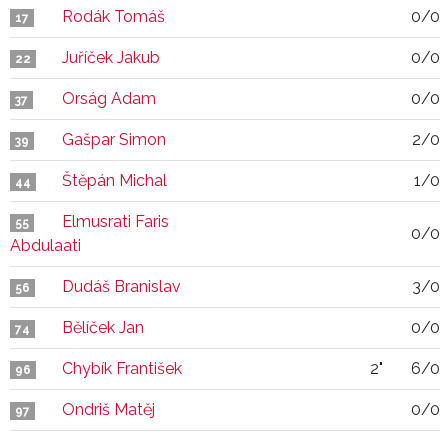
Rodák Tomáš
0/0
17
Juříček Jakub
0/0
22
Orság Adam
0/0
37
Gašpar Simon
2/0
39
Štěpán Michal
1/0
44
Elmusrati Faris
55
0/0
Abdulaati
Dudáš Branislav
3/0
56
Bělíček Jan
0/0
74
Chybík František
2"
6/0
96
Ondriš Matěj
0/0
97