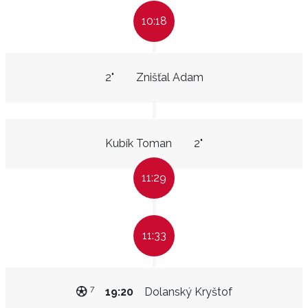
10:18
2"
Znišťal Adam
Kubík Toman
2"
11:29
11:33
7
19:20
Dolanský Kryštof