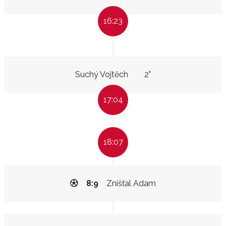
16:23
Suchý Vojtěch
2"
17:04
18:07
8:9
Znišťal Adam