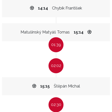
14:14
Chybík František
Matušinský Matyáš Tomas
15:14
01:39
02:02
15:15
Štěpán Michal
02:30