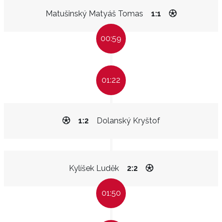
Matušinský Matyáš Tomas
1:1
00:59
01:22
1:2
Dolanský Kryštof
Kylíšek Luděk
2:2
01:50