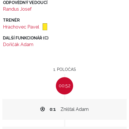
ODPOVĚDNÝ VEDOUCÍ
Randus Josef
TRENÉR
Hrachovec Pavel
DALŠÍ FUNKCIONÁŘ (C)
Dořičák Adam
1. POLOČAS
00:52
0:1
Znišťal Adam