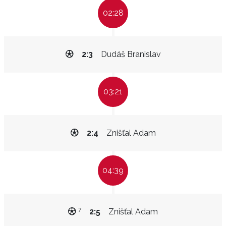
02:28
2:3
Dudáš Branislav
03:21
2:4
Znišťal Adam
04:39
7
2:5
Znišťal Adam