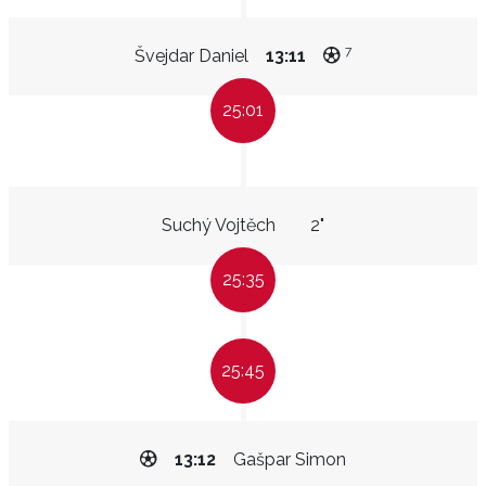
7
Švejdar Daniel
13:11
25:01
Suchý Vojtěch
2"
25:35
25:45
13:12
Gašpar Simon