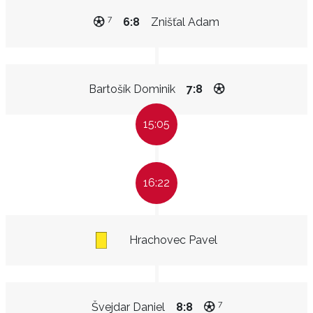
7
6:8
Znišťal Adam
Bartošík Dominik
7:8
15:05
16:22
Hrachovec Pavel
7
Švejdar Daniel
8:8