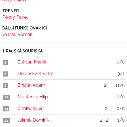
TRENÉR
Pěkný Pavel
DALŠÍ FUNKCIONÁŘ (C)
Jelínek Roman
HRÁČSKÁ SOUPISKA
Štěpán Marek
0/0
5
Dolanský Kryštof
3/1
6
Znišťal Adam
2"
11/5
8
Mikulenka Filip
0/0
12
Choleček Jiří
2"
0/0
13
Julínek Dominik
2"
2"
1/0
14