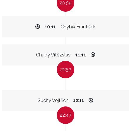
20:59
10:11
Chybík František
Chudý Vítězslav
11:11
21:52
Suchý Vojtěch
12:11
22:47