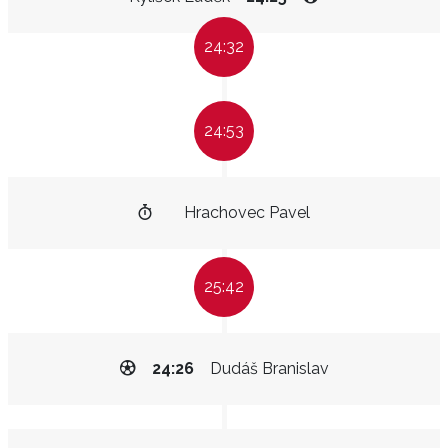
24:32
24:53
Hrachovec Pavel
25:42
24:26
Dudáš Branislav