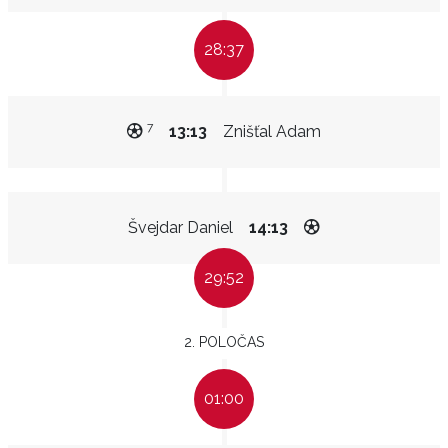
28:37
7
13:13
Znišťal Adam
Švejdar Daniel
14:13
29:52
2. POLOČAS
01:00