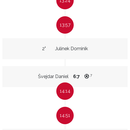
13:24
13:57
2"
Julínek Dominik
7
Švejdar Daniel
6:7
14:14
14:51