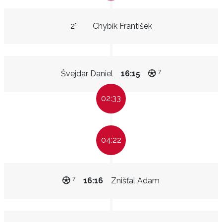
2"
Chybík František
7
Švejdar Daniel
16:15
02:33
04:22
7
16:16
Znišťal Adam