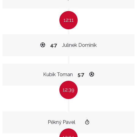
12:11
4:7
Julínek Dominik
Kubík Toman
5:7
12:39
Pěkný Pavel