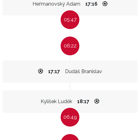
Heřmanovský Adam
17:16
05:47
06:22
17:17
Dudáš Branislav
Kylíšek Luděk
18:17
06:49