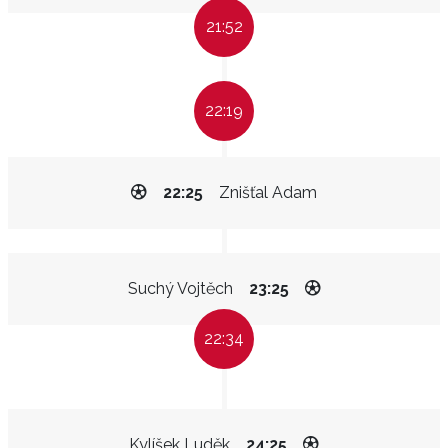
21:52
22:19
22:25
Znišťal Adam
Suchý Vojtěch
23:25
22:34
Kylíšek Luděk
24:25