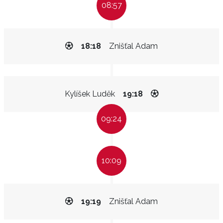
08:57
18:18
Znišťal Adam
Kylíšek Luděk
19:18
09:24
10:09
19:19
Znišťal Adam