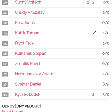
Suchý Vojtěch
2"
2"
3/0
10
Chudý Vítězslav
2/0
11
Pelc Jonáš
0/0
12
Kubík Toman
2"
1/0
14
Frýdl Felix
1/0
15
Kulhánek Štěpán
0/0
16
Zmatlík Pavel
0/0
17
Heřmanovský Adam
1/0
27
Švejdar Daniel
8/5
36
Kylíšek Luděk
2"
5/0
40
ODPOVĚDNÝ VEDOUCÍ
Malý Lukáš