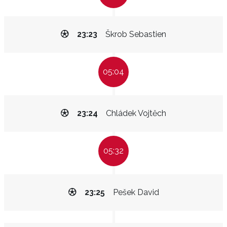
23:23
Škrob Sebastien
05:04
23:24
Chládek Vojtěch
05:32
23:25
Pešek David