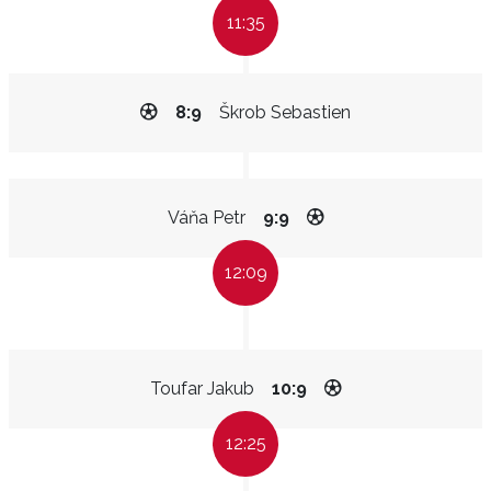
11:35
8:9
Škrob Sebastien
Váňa Petr
9:9
12:09
Toufar Jakub
10:9
12:25