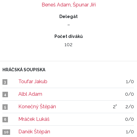
Beneš Adam
,
Špunar Jiří
Delegát
–
Počet diváků
102
HRÁČSKÁ SOUPISKA
Toufar Jakub
1/0
3
Albl Adam
0/0
4
Konečný Štěpán
2"
2/0
5
Mráček Lukáš
0/0
6
Daněk Štěpán
1/0
10