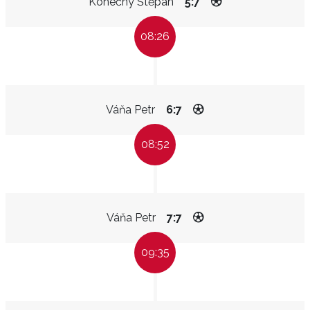
Konečný Štěpán
5:7
08:26
Váňa Petr
6:7
08:52
Váňa Petr
7:7
09:35