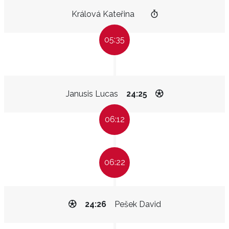
Králová Kateřina
05:35
Janusis Lucas
24:25
06:12
06:22
24:26
Pešek David