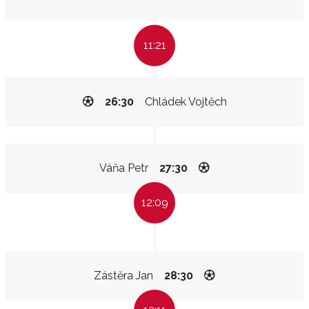
11:21
26:30
Chládek Vojtěch
Váňa Petr
27:30
12:09
Zástěra Jan
28:30