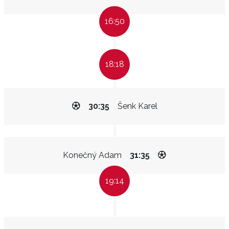
16:50
18:18
30:35
Šenk Karel
Konečný Adam
31:35
19:14