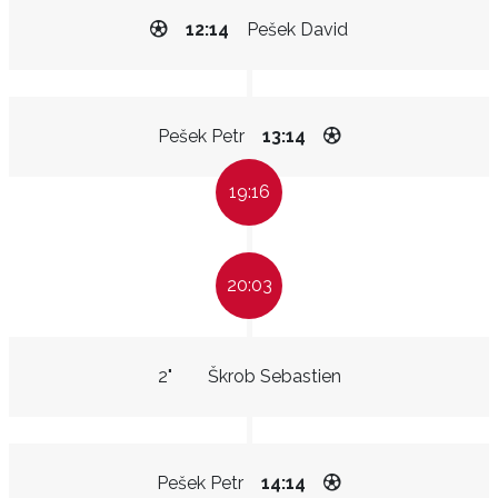
12:14
Pešek David
Pešek Petr
13:14
19:16
20:03
2"
Škrob Sebastien
Pešek Petr
14:14