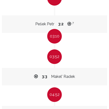
7
Pešek Petr
3:2
03:10
03:52
3:3
Makel' Radek
04:52