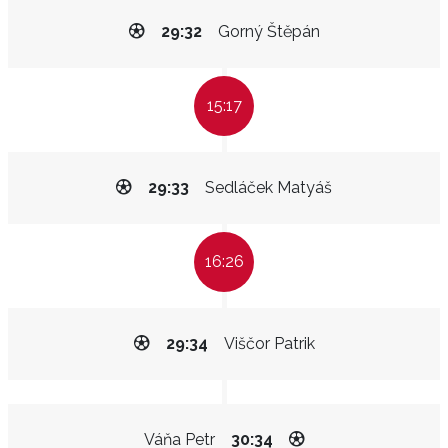
29:32
Gorný Štěpán
15:17
29:33
Sedláček Matyáš
16:26
29:34
Viščor Patrik
Váňa Petr
30:34