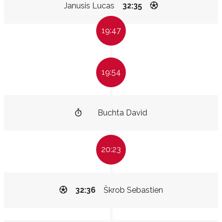
Janusis Lucas
32:35
19:47
19:54
Buchta David
20:23
32:36
Škrob Sebastien