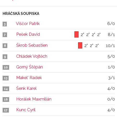
HRÁČSKÁ SOUPISKA
Viščor Patrik
6/0
3
Pešek David
2"
2"
2"
2"
8/1
7
Škrob Sebastien
2"
2"
2"
10/1
8
Chládek Vojtěch
5/0
9
Gorný Štěpán
1/0
10
Makel' Radek
3/1
13
Šenk Karel
4/0
14
Horálek Maxmilián
0/0
16
Kunc Cyril
4/0
17