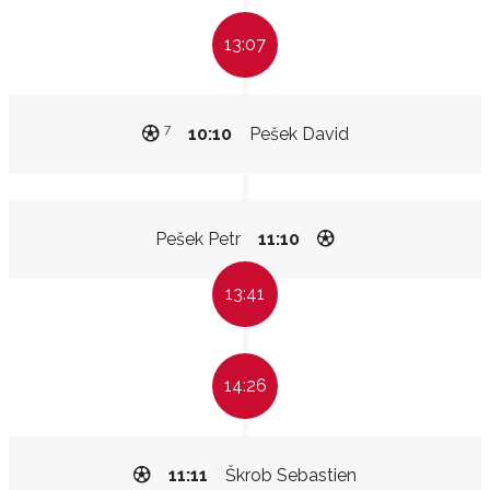
13:07
7
10:10
Pešek David
Pešek Petr
11:10
13:41
14:26
11:11
Škrob Sebastien