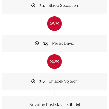
3:4
Škrob Sebastien
05:30
3:5
Pešek David
06:50
3:6
Chládek Vojtěch
Novotný Rostislav
4:6