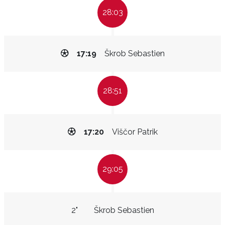
28:03
17:19
Škrob Sebastien
28:51
17:20
Viščor Patrik
29:05
2"
Škrob Sebastien