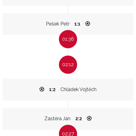
Pešek Petr
1:1
01:36
02:12
1:2
Chládek Vojtěch
Zástěra Jan
2:2
02:27