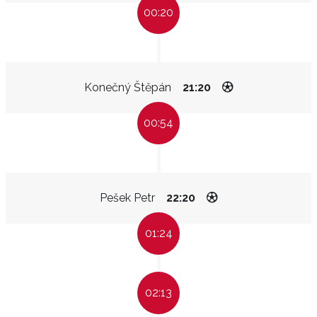
00:20
Konečný Štěpán
21:20
00:54
Pešek Petr
22:20
01:24
02:13