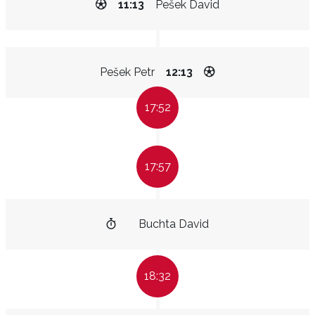
11:13
Pešek David
Pešek Petr
12:13
17:52
17:57
Buchta David
18:32