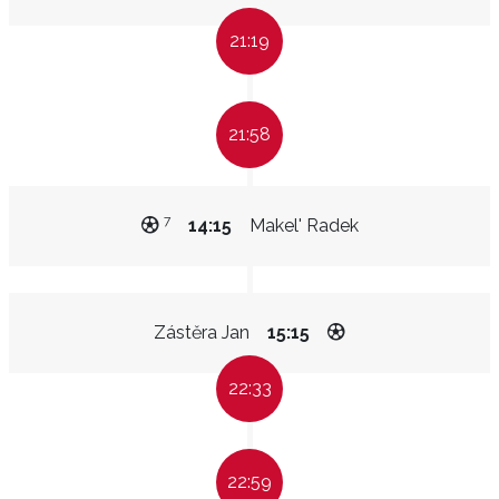
21:19
21:58
7
14:15
Makel' Radek
Zástěra Jan
15:15
22:33
22:59