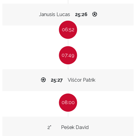
Janusis Lucas
25:26
06:52
07:49
25:27
Viščor Patrik
08:00
2"
Pešek David