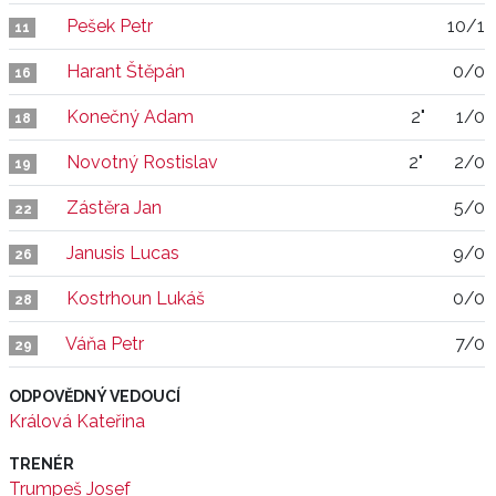
Pešek Petr
10/1
11
Harant Štěpán
0/0
16
Konečný Adam
2"
1/0
18
Novotný Rostislav
2"
2/0
19
Zástěra Jan
5/0
22
Janusis Lucas
9/0
26
Kostrhoun Lukáš
0/0
28
Váňa Petr
7/0
29
ODPOVĚDNÝ VEDOUCÍ
Králová Kateřina
TRENÉR
Trumpeš Josef