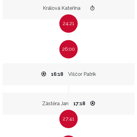
Králová Kateřina
24:21
26:00
16:18
Viščor Patrik
Zástěra Jan
17:18
27:41