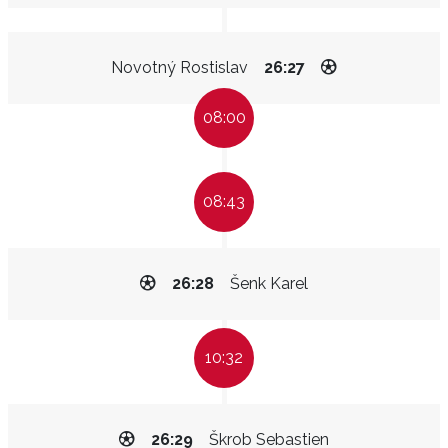
Novotný Rostislav
26:27
08:00
08:43
26:28
Šenk Karel
10:32
26:29
Škrob Sebastien