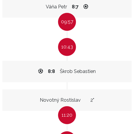
Váňa Petr
8:7
09:57
10:43
8:8
Škrob Sebastien
Novotný Rostislav
2"
11:20