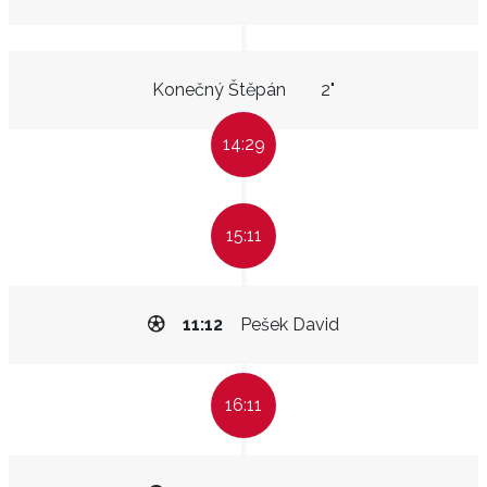
Konečný Štěpán
2"
14:29
15:11
11:12
Pešek David
16:11