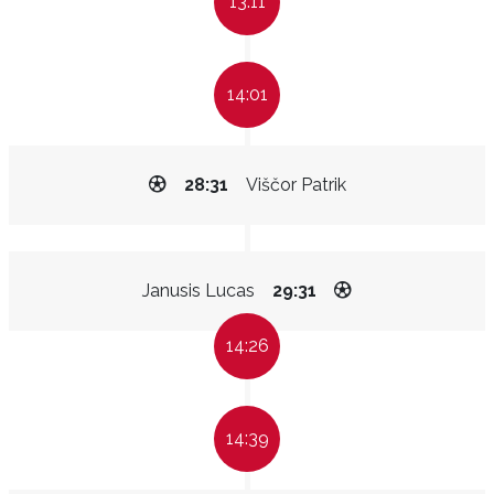
13:11
14:01
28:31
Viščor Patrik
Janusis Lucas
29:31
14:26
14:39