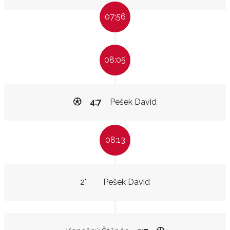
07:56
08:05
4:7
Pešek David
08:13
2"
Pešek David