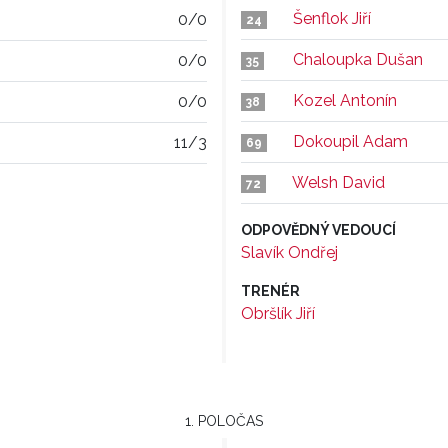
Šenflok Jiří
0/0
24
Chaloupka Dušan
0/0
35
Kozel Antonín
0/0
38
Dokoupil Adam
11/3
69
Welsh David
72
ODPOVĚDNÝ VEDOUCÍ
Slavík Ondřej
TRENÉR
Obršlík Jiří
1. POLOČAS