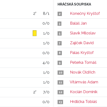
HRÁČSKÁ SOUPISKA
2"
8/1
Konečný Kryštof
2
0/0
Baláš Jan
3
Slavík Miloslav
1/0
5
Zajíček David
1/0
7
Palas Kryštof
0/0
8
Peterka Tomáš
4/0
9
Novák Oldřich
1/0
10
Vítámvás Adam
1/0
11
Kocián Dominik
2"
7/0
12
Hrdlička Tobiáš
0/0
13