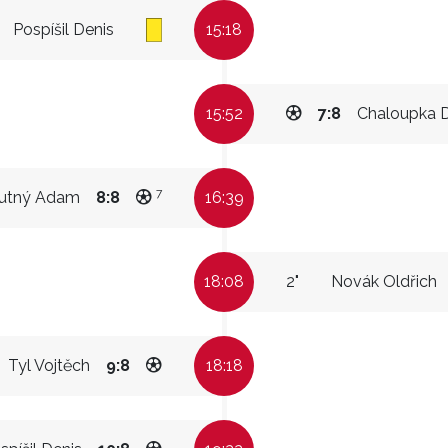
Pospíšil Denis
15:18
15:52
7:8
Chaloupka 
7
utný Adam
8:8
16:39
18:08
2"
Novák Oldřich
Tyl Vojtěch
9:8
18:18