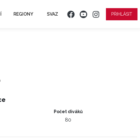
Í
REGIONY
SVAZ
PŘIHLÁSIT
ce
Počet diváků
80