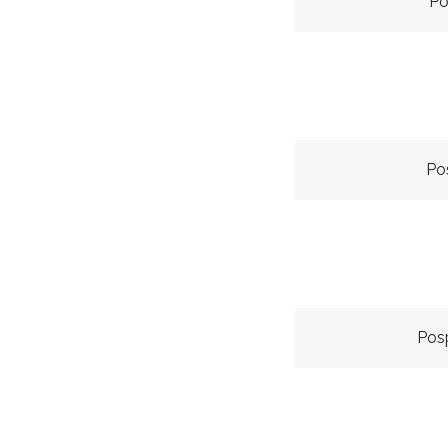
Po
Pos
Posp