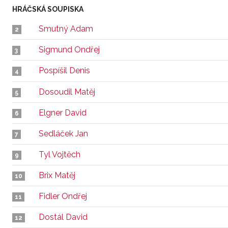
HRÁČSKÁ SOUPISKA
Smutný Adam
2
Sigmund Ondřej
3
Pospíšil Denis
4
Dosoudil Matěj
5
Elgner David
6
Sedláček Jan
7
Tyl Vojtěch
9
Brix Matěj
10
Fidler Ondřej
11
Dostál David
12