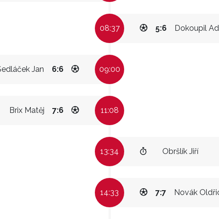
08:37
5:6
Dokoupil A
Sedláček Jan
6:6
09:00
Brix Matěj
7:6
11:08
13:34
Obršlík Jiří
14:33
7:7
Novák Oldři