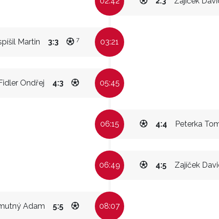
02:42
2:3
Zajíček Davi
7
píšil Martin
3:3
03:21
Fidler Ondřej
4:3
05:45
06:15
4:4
Peterka To
06:49
4:5
Zajíček Dav
mutný Adam
5:5
08:07