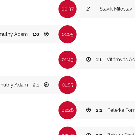
00:37
2"
Slavík Miloslav
mutný Adam
1:0
01:05
01:43
1:1
Vítámvás A
mutný Adam
2:1
01:55
02:28
2:2
Peterka To