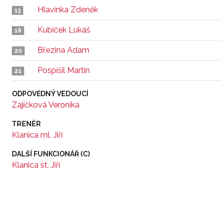
Hlavinka Zdeněk
13
Kubíček Lukáš
16
Březina Adam
20
Pospíšil Martin
21
ODPOVĚDNÝ VEDOUCÍ
Zajíčková Veronika
TRENÉR
Klanica ml. Jiří
DALŠÍ FUNKCIONÁŘ (C)
Klanica st. Jiří