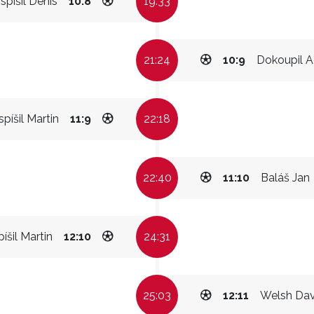
spíšil Denis
10:8
19:33
21:24
10:9
Dokoupil 
píšil Martin
11:9
22:18
22:40
11:10
Baláš Jan
íšil Martin
12:10
24:31
25:03
12:11
Welsh Dav