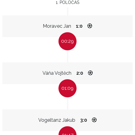
1. POLOČAS
Moravec Jan
1:0
00:29
Váňa Vojtěch
2:0
01:09
Vogeltanz Jakub
3:0