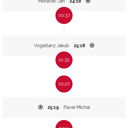
Moravec Jan
24:18
00:37
Vogeltanz Jakub
25:18
01:35
02:27
25:19
Pavel Michal