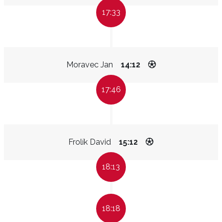
17:33
Moravec Jan
14:12
17:46
Frolík David
15:12
18:13
18:18