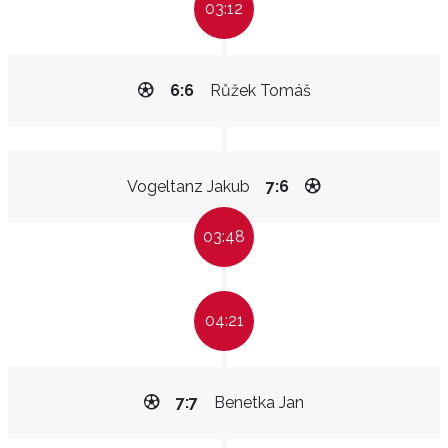
03:12
6:6
Růžek Tomáš
Vogeltanz Jakub
7:6
03:48
04:21
7:7
Benetka Jan