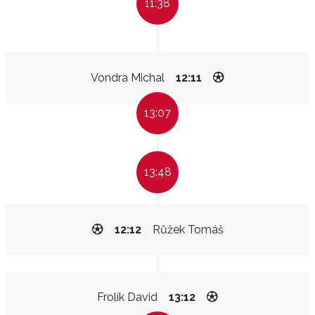
11:38
Vondra Michal
12:11
13:07
13:48
12:12
Růžek Tomáš
Frolík David
13:12