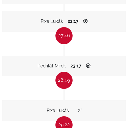
Pixa Lukáš
22:17
27:46
Pechlát Mirek
23:17
28:49
Pixa Lukáš
2"
29:22