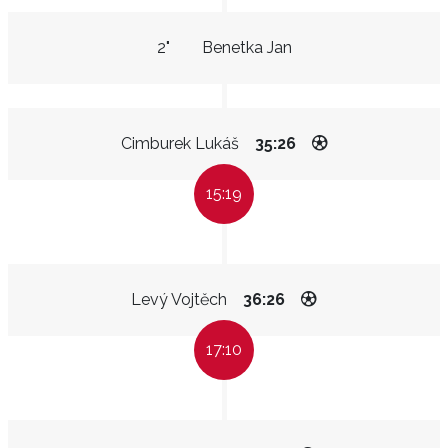
2"
Benetka Jan
Cimburek Lukáš
35:26
15:19
Levý Vojtěch
36:26
17:10