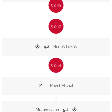
02:35
02:50
4:2
Beneš Lukáš
02:54
2"
Pavel Michal
Moravec Jan
5:2