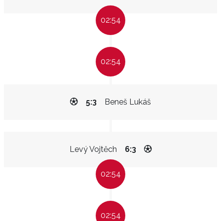
02:54
02:54
5:3
Beneš Lukáš
Levý Vojtěch
6:3
02:54
02:54