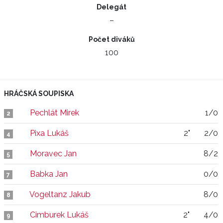
Delegát
–
Počet diváků
100
HRÁČSKÁ SOUPISKA
Pechlát Mirek
1/0
2
Pixa Lukáš
2"
2/0
4
Moravec Jan
8/2
5
Babka Jan
0/0
7
Vogeltanz Jakub
8/0
8
Cimburek Lukáš
2"
4/0
9