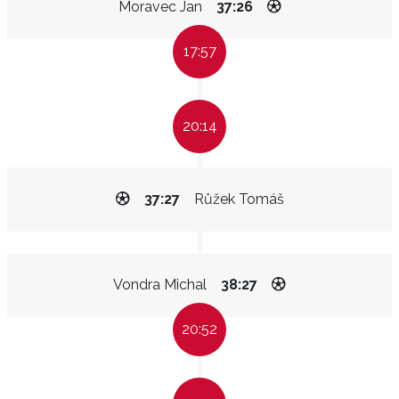
Moravec Jan
37:26
17:57
20:14
37:27
Růžek Tomáš
Vondra Michal
38:27
20:52