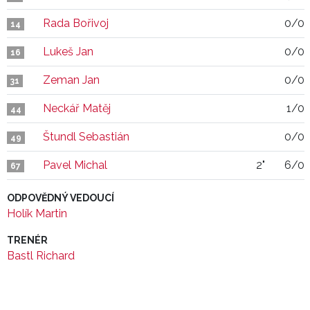
Rada Bořivoj
0/0
14
Lukeš Jan
0/0
16
Zeman Jan
0/0
31
Neckář Matěj
1/0
44
Štundl Sebastián
0/0
49
Pavel Michal
2"
6/0
67
ODPOVĚDNÝ VEDOUCÍ
Holík Martin
TRENÉR
Bastl Richard