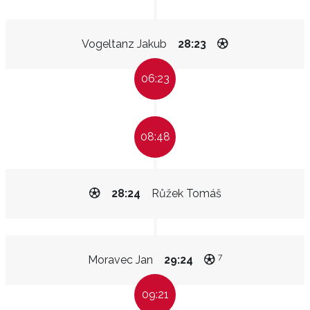
Vogeltanz Jakub
28:23
06:23
08:48
28:24
Růžek Tomáš
7
Moravec Jan
29:24
09:21