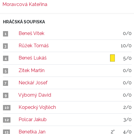
Moravcová Kateřina
HRÁČSKÁ SOUPISKA
Beneš Vítek
0/0
1
Růžek Tomáš
10/0
3
Beneš Lukáš
5/0
4
Zítek Martin
0/0
5
Neckář Josef
0/0
7
Výborný David
0/0
9
Kopecký Vojtěch
2/0
10
Polcar Jakub
3/0
12
Benetka Jan
2"
4/0
13