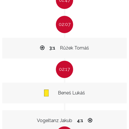
01:47
02:07
3:1
Růžek Tomáš
02:17
Beneš Lukáš
Vogeltanz Jakub
4:1