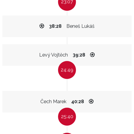
23:07
38:28
Beneš Lukáš
Levý Vojtěch
39:28
24:49
Čech Marek
40:28
25:40