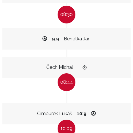
08:30
9:9
Benetka Jan
Čech Michal
08:44
Cimburek Lukáš
10:9
10:09