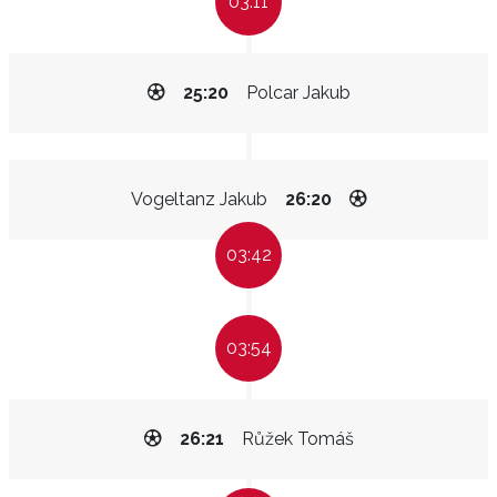
03:11
25:20
Polcar Jakub
Vogeltanz Jakub
26:20
03:42
03:54
26:21
Růžek Tomáš