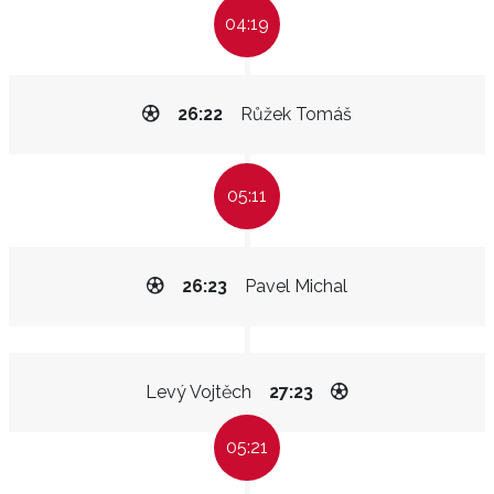
04:19
26:22
Růžek Tomáš
05:11
26:23
Pavel Michal
Levý Vojtěch
27:23
05:21