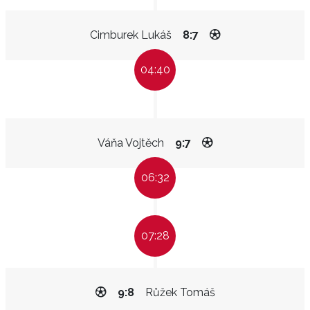
Cimburek Lukáš
8:7
04:40
Váňa Vojtěch
9:7
06:32
07:28
9:8
Růžek Tomáš