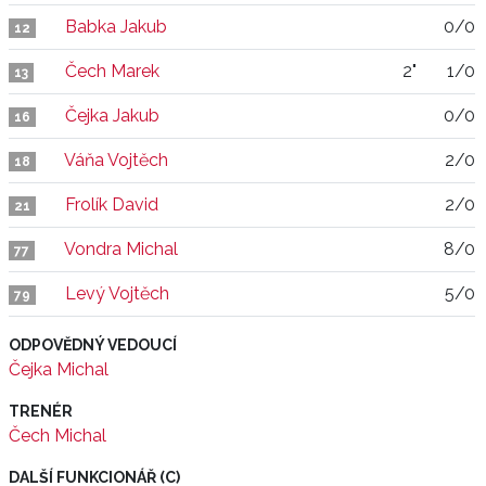
Babka Jakub
0/0
12
Čech Marek
2"
1/0
13
Čejka Jakub
0/0
16
Váňa Vojtěch
2/0
18
Frolík David
2/0
21
Vondra Michal
8/0
77
Levý Vojtěch
5/0
79
ODPOVĚDNÝ VEDOUCÍ
Čejka Michal
TRENÉR
Čech Michal
DALŠÍ FUNKCIONÁŘ (C)