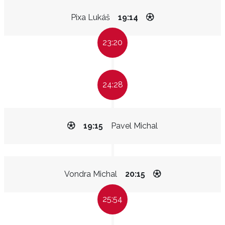
Pixa Lukáš
19:14
23:20
24:28
19:15
Pavel Michal
Vondra Michal
20:15
25:54