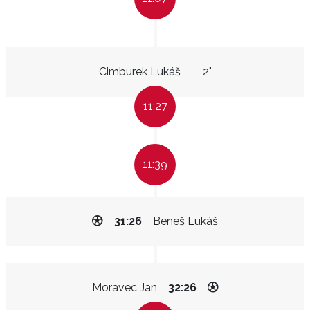
Cimburek Lukáš
2"
11:27
11:39
31:26
Beneš Lukáš
Moravec Jan
32:26