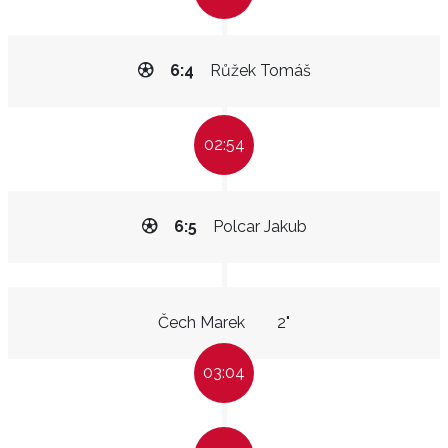
6:4
Růžek Tomáš
02:54
6:5
Polcar Jakub
Čech Marek
2"
03:04