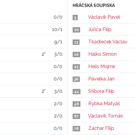
HRÁČSKÁ SOUPISKA
0/0
Václavík Pavel
5
10/1
Juřica Filip
10
9/1
Tkadleček Václav
13
2"
3/0
Halko Simon
16
0/0
Helis Mojmír
23
0/0
Pavelka Jan
38
2"
3/0
Stibora Filip
44
2/0
Rybka Matyáš
48
2/0
Václavík Tomáš
67
0/0
Zachar Filip
78