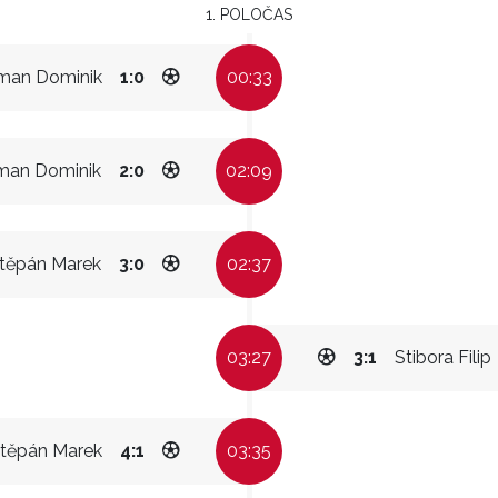
1. POLOČAS
man Dominik
1:0
00:33
man Dominik
2:0
02:09
těpán Marek
3:0
02:37
03:27
3:1
Stibora Filip
těpán Marek
4:1
03:35