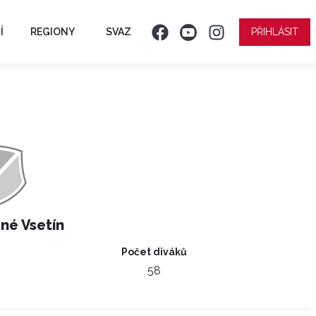
Í
REGIONY
SVAZ
PŘIHLÁSIT
né Vsetín
Počet diváků
58