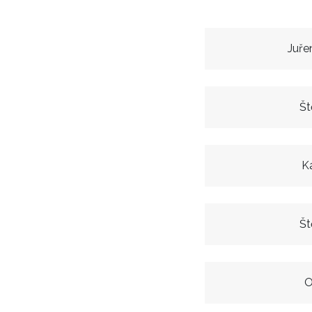
Juře
Št
K
Št
O