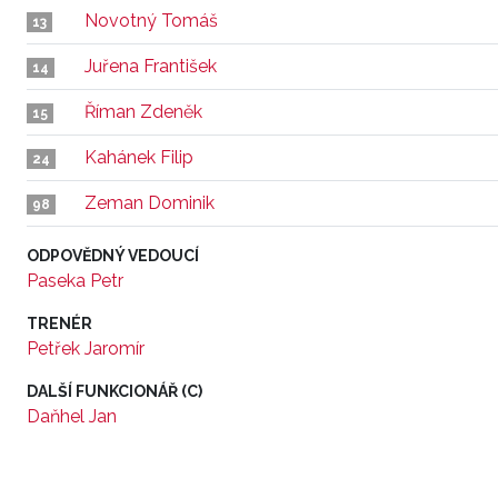
Novotný Tomáš
13
Juřena František
14
Říman Zdeněk
15
Kahánek Filip
24
Zeman Dominik
98
ODPOVĚDNÝ VEDOUCÍ
Paseka Petr
TRENÉR
Petřek Jaromír
DALŠÍ FUNKCIONÁŘ (C)
Daňhel Jan