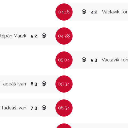
04:16
4:2
Václavík T
těpán Marek
5:2
04:28
05:04
5:3
Václavík To
 Tadeáš Ivan
6:3
05:34
 Tadeáš Ivan
7:3
06:54