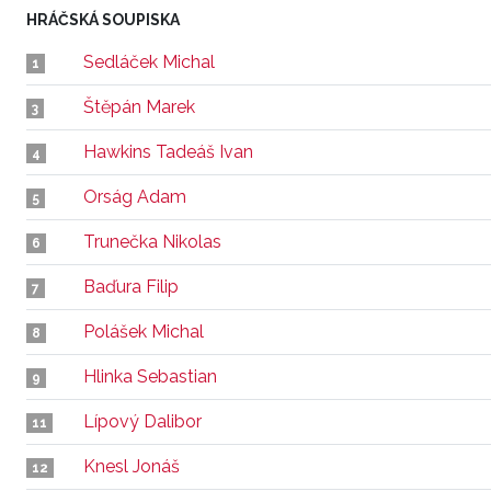
HRÁČSKÁ SOUPISKA
Sedláček Michal
1
Štěpán Marek
3
Hawkins Tadeáš Ivan
4
Orság Adam
5
Trunečka Nikolas
6
Baďura Filip
7
Polášek Michal
8
Hlinka Sebastian
9
Lípový Dalibor
11
Knesl Jonáš
12