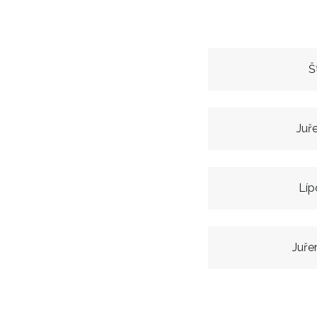
Š
Juř
Líp
Juře