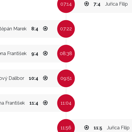
07:14
7:4
Juřica Filip
těpán Marek
8:4
07:22
ena František
9:4
08:38
ový Dalibor
10:4
09:51
na František
11:4
11:04
11:56
11:5
Juřica Filip