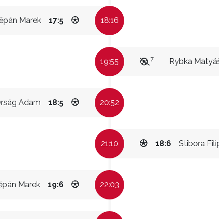
ěpán Marek
17:5
18:16
7
19:55
Rybka Matyá
rság Adam
18:5
20:52
21:10
18:6
Stibora Fili
ěpán Marek
19:6
22:03