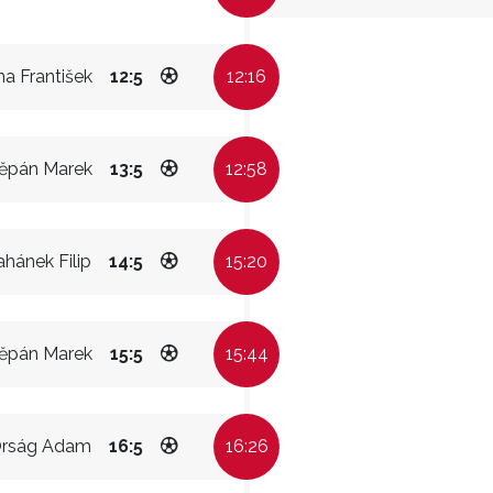
na František
12:5
12:16
ěpán Marek
13:5
12:58
ahánek Filip
14:5
15:20
ěpán Marek
15:5
15:44
rság Adam
16:5
16:26