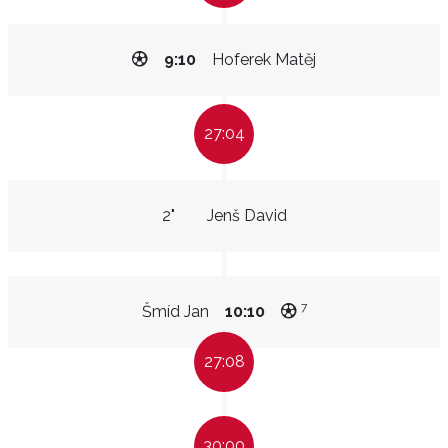
9:10
Hoferek Matěj
27:04
2"
Jenš David
7
Šmíd Jan
10:10
27:08
30:00