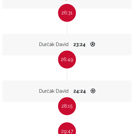
26:31
Durčák David
23:24
26:49
Durčák David
24:24
28:15
29:47