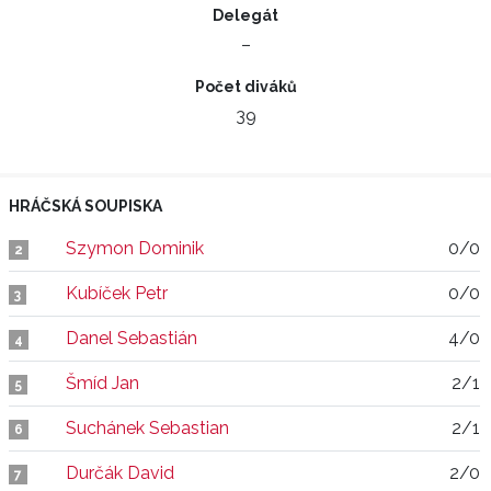
Delegát
–
Počet diváků
39
HRÁČSKÁ SOUPISKA
Szymon Dominik
0/0
2
Kubíček Petr
0/0
3
Danel Sebastián
4/0
4
Šmíd Jan
2/1
5
Suchánek Sebastian
2/1
6
Durčák David
2/0
7