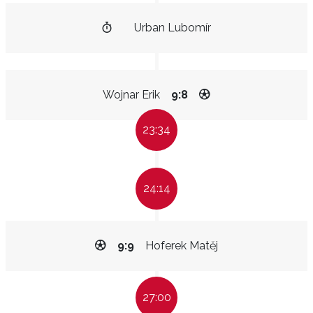
Urban Lubomír
Wojnar Erik
9:8
23:34
24:14
9:9
Hoferek Matěj
27:00