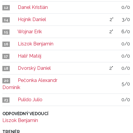
Danel Kristián
0/0
12
Hojník Daniel
2"
3/0
14
Wojnar Erik
2"
6/0
15
Liszok Benjamin
0/0
16
Halíř Matěj
0/0
17
Dvorský Daniel
2"
0/0
18
Pečonka Alexandr
20
5/0
Dominik
Pulido Julio
0/0
23
ODPOVĚDNÝ VEDOUCÍ
Liszok Benjamín
TRENÉR