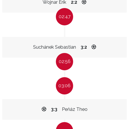
Wojnar Erik
2:2
02:47
Suchánek Sebastian
3:2
02:56
03:06
3:3
Peňáz Theo