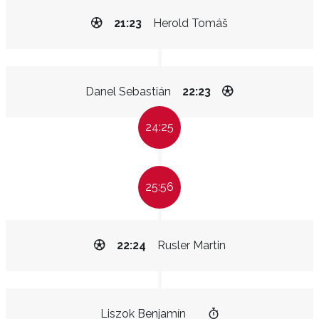
21:23
Herold Tomáš
Danel Sebastián
22:23
24:25
25:56
22:24
Rusler Martin
Liszok Benjamín