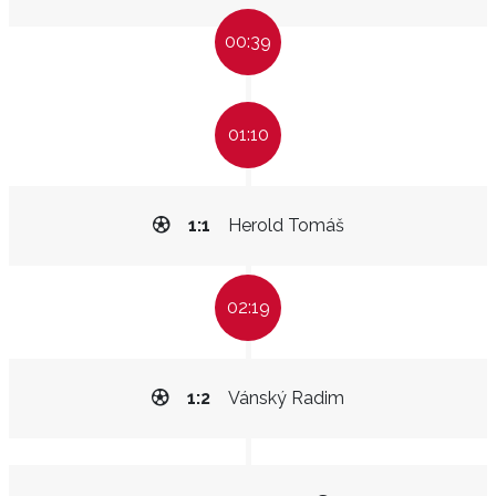
00:39
01:10
1:1
Herold Tomáš
02:19
1:2
Vánský Radim