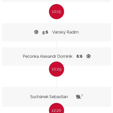
10:15
5:6
Vánský Radim
Pečonka Alexandr Dominik
6:6
10:29
7
Suchánek Sebastian
12:20