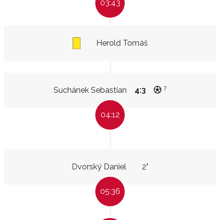
03:43
Herold Tomáš
7
Suchánek Sebastian
4:3
04:12
Dvorský Daniel
2"
05:36