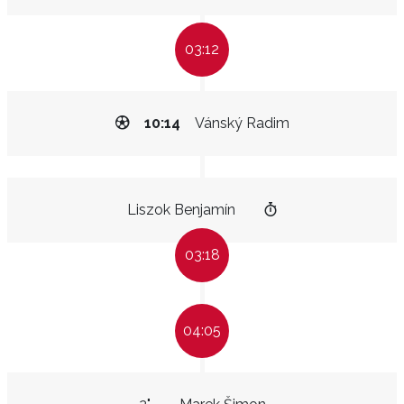
03:12
10:14
Vánský Radim
Liszok Benjamín
03:18
04:05