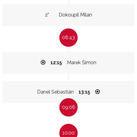
2"
Dokoupil Milan
08:43
12:15
Marek Šimon
Danel Sebastián
13:15
09:06
10:00