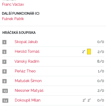
Franc Václav
DALŠÍ FUNKCIONÁŘ (C)
Fulnek Patrik
HRÁČSKÁ SOUPISKA
Skopal Jakub
0/0
1
Herold Tomáš
2"
2/0
5
Vánský Radim
8/0
7
Peňáz Theo
1/0
8
Matušek Šimon
0/0
9
Niessner Matyáš
2/0
13
Dokoupil Milan
2"
2"
0/0
14