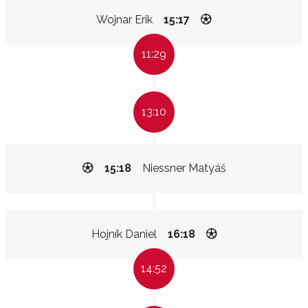
Wojnar Erik
15:17
11:29
13:10
15:18
Niessner Matyáš
Hojník Daniel
16:18
14:52