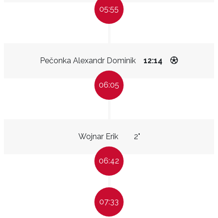
05:55
Pečonka Alexandr Dominik
12:14
06:05
Wojnar Erik
2"
06:42
07:33