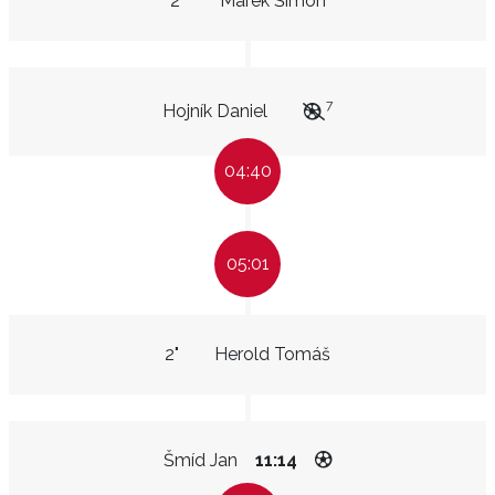
2"
Marek Šimon
7
Hojník Daniel
04:40
05:01
2"
Herold Tomáš
Šmíd Jan
11:14