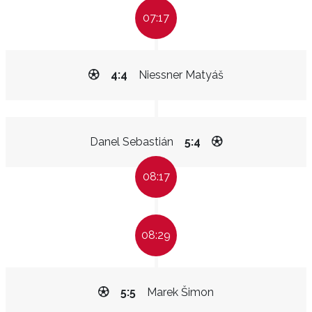
07:17
4:4
Niessner Matyáš
Danel Sebastián
5:4
08:17
08:29
5:5
Marek Šimon