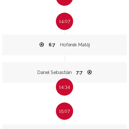
14:07
6:7
Hoferek Matěj
Danel Sebastián
7:7
14:34
15:07