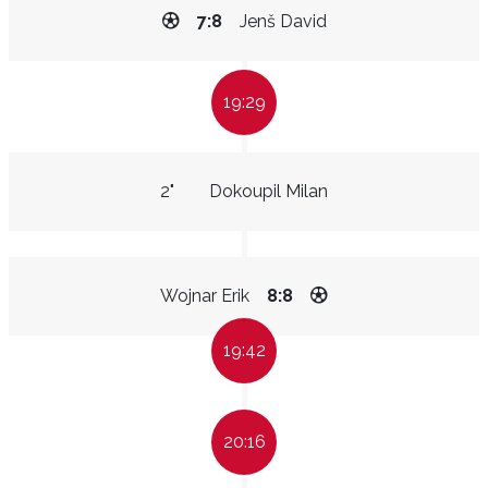
7:8
Jenš David
19:29
2"
Dokoupil Milan
Wojnar Erik
8:8
19:42
20:16