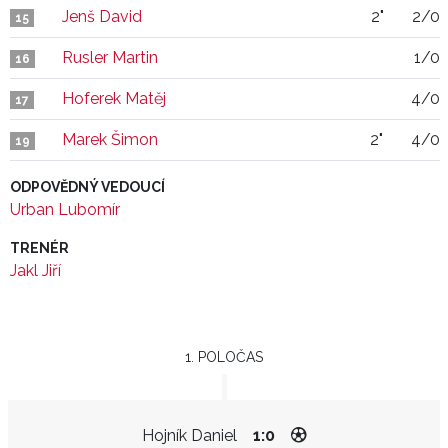
Jenš David
2"
2/0
15
Rusler Martin
1/0
16
Hoferek Matěj
4/0
17
Marek Šimon
2"
4/0
19
ODPOVĚDNÝ VEDOUCÍ
Urban Lubomír
TRENÉR
Jakl Jiří
1. POLOČAS
Hojník Daniel
1:0