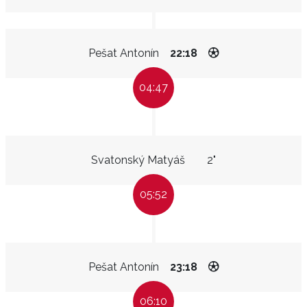
Pešat Antonín
22:18
04:47
Svatonský Matyáš
2"
05:52
Pešat Antonín
23:18
06:10