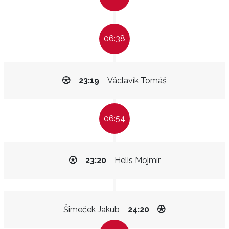
06:38
23:19
Václavík Tomáš
06:54
23:20
Helis Mojmír
Šimeček Jakub
24:20