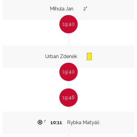
Mihula Jan
2"
19:40
Urban Zdeněk
19:40
19:46
7
10:11
Rybka Matyáš