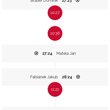
Bräuer Dominik
27:23
10:27
10:36
27:24
Matela Jan
Fabiánek Jakub
28:24
11:21