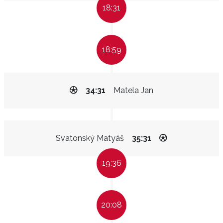
18:31
18:59
34:31
Matela Jan
Svatonský Matyáš
35:31
19:36
20:08