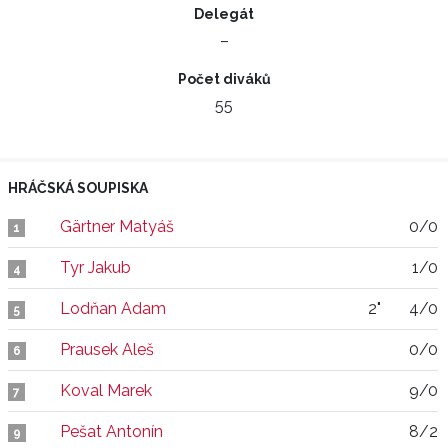
Delegát
–
Počet diváků
55
HRÁČSKÁ SOUPISKA
Gärtner Matyáš
0/0
1
Tyr Jakub
1/0
4
Lodňan Adam
2"
4/0
5
Prausek Aleš
0/0
6
Koval Marek
9/0
7
Pešat Antonín
8/2
9