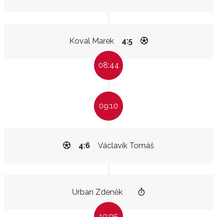
Koval Marek
4:5
08:44
09:10
4:6
Václavík Tomáš
Urban Zdeněk
10:05