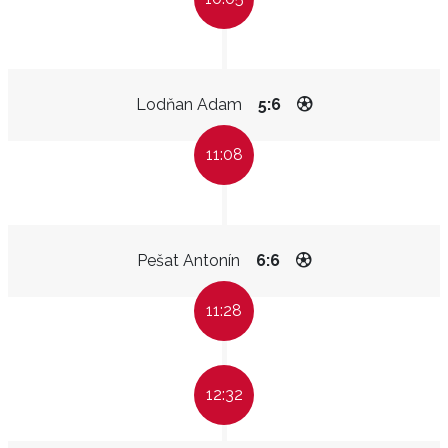
Lodňan Adam
5:6
11:08
Pešat Antonín
6:6
11:28
12:32