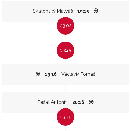
Svatonský Matyáš
19:15
03:02
03:25
19:16
Václavík Tomáš
Pešat Antonín
20:16
03:29