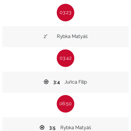
03:23
2"
Rybka Matyáš
03:42
3:4
Juřica Filip
06:50
3:5
Rybka Matyáš