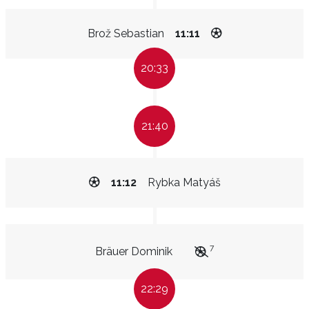
Brož Sebastian
11:11
20:33
21:40
11:12
Rybka Matyáš
7
Bräuer Dominik
22:29