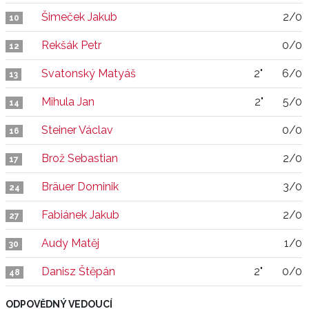
Šimeček Jakub
2/0
10
Rekšák Petr
0/0
12
Svatonský Matyáš
2"
6/0
13
Mihula Jan
2"
5/0
14
Steiner Václav
0/0
16
Brož Sebastian
2/0
17
Bräuer Dominik
3/0
24
Fabiánek Jakub
2/0
27
Audy Matěj
1/0
30
Danisz Štěpán
2"
0/0
48
ODPOVĚDNÝ VEDOUCÍ