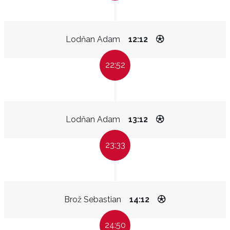
Lodňan Adam
12:12
22:52
Lodňan Adam
13:12
23:33
Brož Sebastian
14:12
24:50