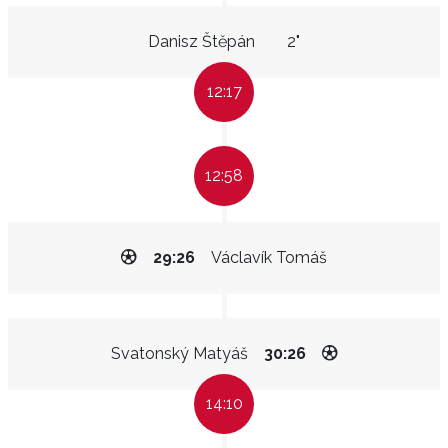
Danisz Štěpán
2"
12:17
12:58
29:26
Václavík Tomáš
Svatonský Matyáš
30:26
14:10