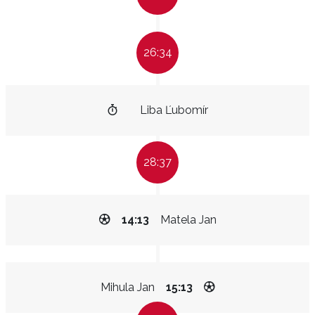
26:34
Liba Ľubomír
28:37
14:13
Matela Jan
Mihula Jan
15:13