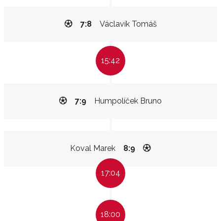
7:8
Václavík Tomáš
15:42
7:9
Humpolíček Bruno
Koval Marek
8:9
17:04
18:00