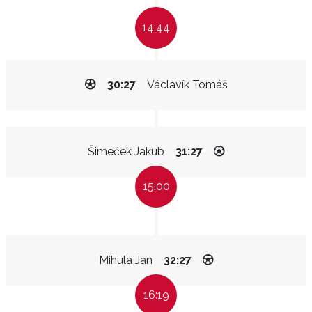
14:44
30:27
Václavík Tomáš
Šimeček Jakub
31:27
15:00
Mihula Jan
32:27
16:19