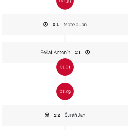
00:39
0:1
Matela Jan
Pešat Antonín
1:1
01:01
01:29
1:2
Šuráň Jan