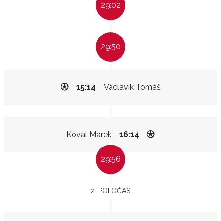
29:02
29:50
15:14
Václavík Tomáš
Koval Marek
16:14
29:56
2. POLOČAS