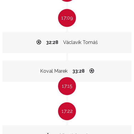
17:09
32:28
Václavík Tomáš
Koval Marek
33:28
17:15
17:22