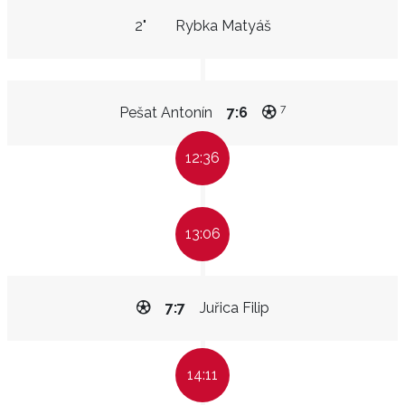
2"
Rybka Matyáš
7
Pešat Antonín
7:6
12:36
13:06
7:7
Juřica Filip
14:11