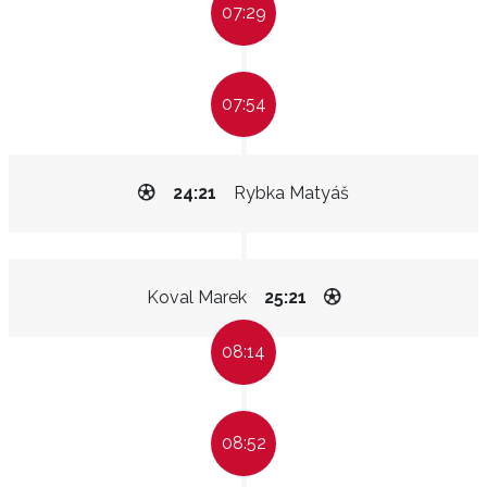
07:29
07:54
24:21
Rybka Matyáš
Koval Marek
25:21
08:14
08:52