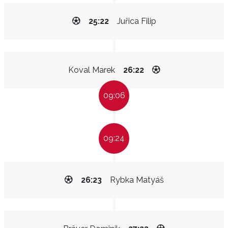
25:22
Juřica Filip
Koval Marek
26:22
09:06
09:24
26:23
Rybka Matyáš