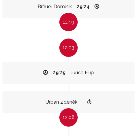
Bräuer Dominik
29:24
11:49
12:03
29:25
Juřica Filip
Urban Zdeněk
12:08