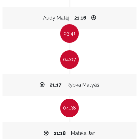
Audy Matěj
21:16
03:41
04:07
21:17
Rybka Matyáš
04:38
21:18
Matela Jan