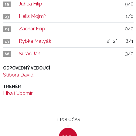
Juřica Filip
9/0
19
Helis Mojmír
1/0
23
Zachar Filip
0/0
24
Rybka Matyáš
2"
2"
8/1
43
Šuráň Jan
3/0
66
ODPOVĚDNÝ VEDOUCÍ
Stibora David
TRENÉR
Liba Ľubomír
1. POLOČAS