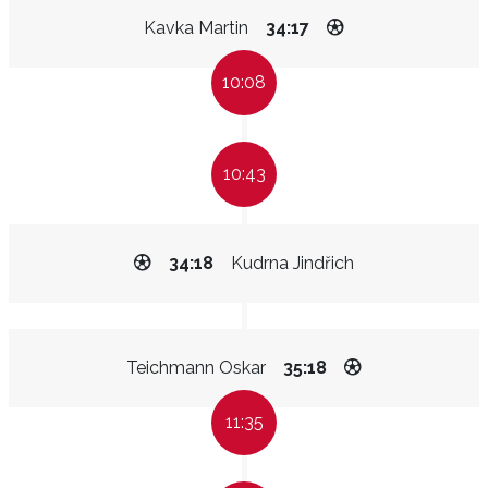
Kavka Martin
34:17
10:08
10:43
34:18
Kudrna Jindřich
Teichmann Oskar
35:18
11:35