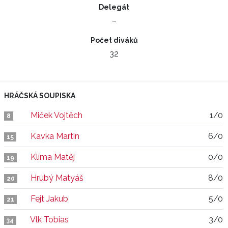
Delegát
–
Počet diváků
32
HRÁČSKÁ SOUPISKA
Miček Vojtěch
1/0
8
Kavka Martin
6/0
15
Klíma Matěj
0/0
19
Hrubý Matyáš
8/0
20
Fejt Jakub
5/0
21
Vlk Tobias
3/0
34