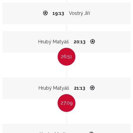
19:13
Vostrý Jiří
Hrubý Matyáš
20:13
26:51
Hrubý Matyáš
21:13
27:09