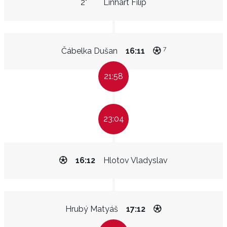
2"
Linhart Filip
7
Čábelka Dušan
16:11
21:58
23:04
16:12
Hlotov Vladyslav
Hrubý Matyáš
17:12