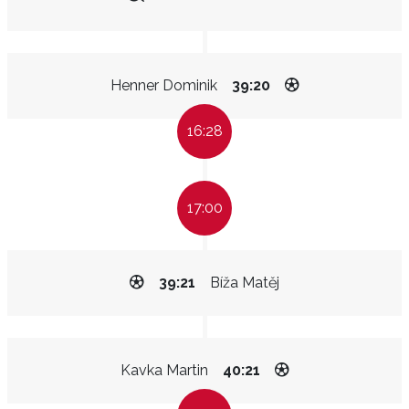
Henner Dominik
39:20
16:28
17:00
39:21
Bíža Matěj
Kavka Martin
40:21