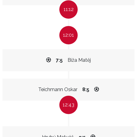
11:12
12:01
7:5
Bíža Matěj
Teichmann Oskar
8:5
12:43