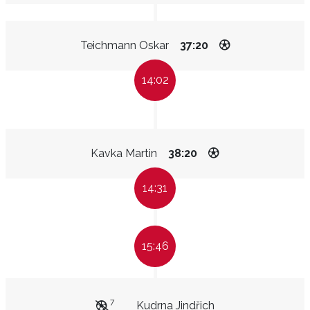
Teichmann Oskar
37:20
14:02
Kavka Martin
38:20
14:31
15:46
7
Kudrna Jindřich