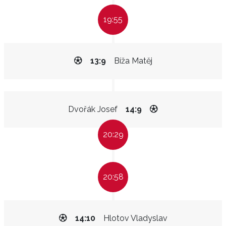
19:55
13:9
Bíža Matěj
Dvořák Josef
14:9
20:29
20:58
14:10
Hlotov Vladyslav