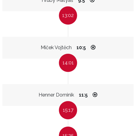
Hrubý Matyáš
9:5
13:02
Miček Vojtěch
10:5
14:01
Henner Dominik
11:5
15:17
15:35