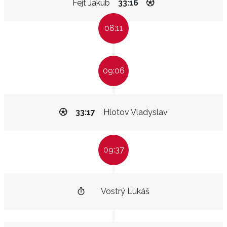
Fejt Jakub
33:16
08:11
09:06
33:17
Hlotov Vladyslav
09:37
Vostrý Lukáš