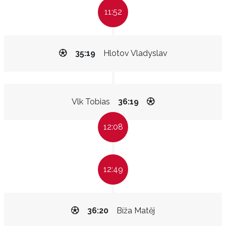
11:52
35:19
Hlotov Vladyslav
Vlk Tobias
36:19
12:08
12:49
36:20
Bíža Matěj