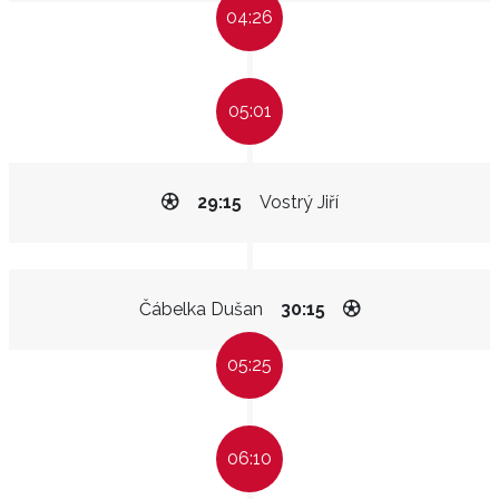
04:26
05:01
29:15
Vostrý Jiří
Čábelka Dušan
30:15
05:25
06:10