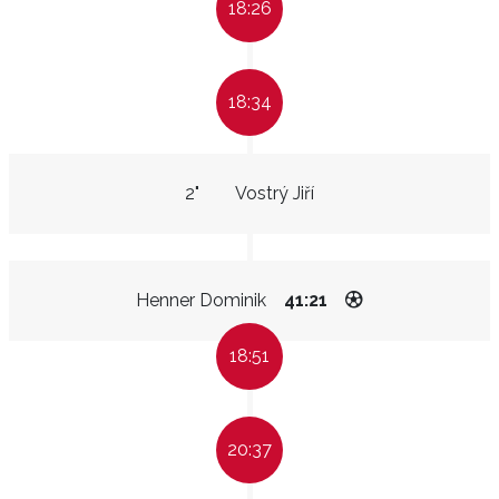
18:26
18:34
2"
Vostrý Jiří
Henner Dominik
41:21
18:51
20:37