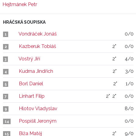
Hejtmánek Petr
HRÁČSKÁ SOUPISKA
Vondráček Jonáš
0/0
1
Kazberuk Tobiáš
2"
0/0
2
Vostrý Jiří
2"
4/0
3
Kudrna Jindřich
2"
3/0
4
Borl Daniel
2"
1/0
5
Linhart Filip
2"
2"
0/0
7
Hlotov Vladyslav
8/0
9
Pospíšil Jeroným
0/0
14
Bíža Matěj
2"
9/0
15