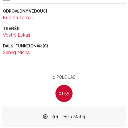
ODPOVĚDNÝ VEDOUCÍ
Kudrna Tomáš
TRENÉR
Vostrý Lukáš
DALŠÍ FUNKCIONÁŘ (C)
Sehrig Michal
1. POLOČAS
01:55
0:1
Bíža Matěj