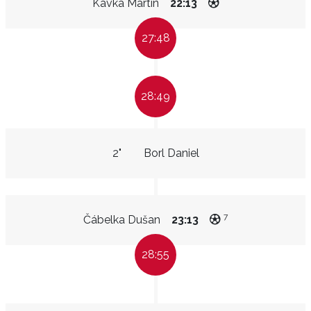
Kavka Martin
22:13
27:48
28:49
2"
Borl Daniel
7
Čábelka Dušan
23:13
28:55