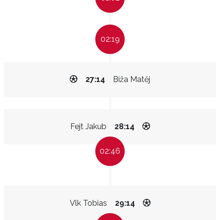
02:19
27:14
Bíža Matěj
Fejt Jakub
28:14
02:46
Vlk Tobias
29:14