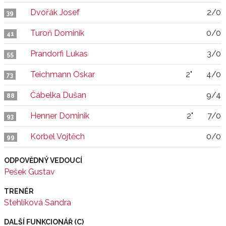
Dvořák Josef
2/0
39
Turoň Dominik
0/0
41
Prandorfi Lukas
3/0
55
Teichmann Oskar
2"
4/0
73
Čábelka Dušan
9/4
88
Henner Dominik
2"
7/0
93
Korbel Vojtěch
0/0
99
ODPOVĚDNÝ VEDOUCÍ
Pešek Gustav
TRENÉR
Stehlíková Sandra
DALŠÍ FUNKCIONÁŘ (C)