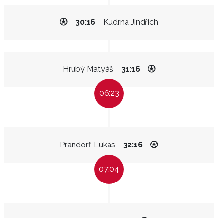
30:16
Kudrna Jindřich
Hrubý Matyáš
31:16
06:23
Prandorfi Lukas
32:16
07:04