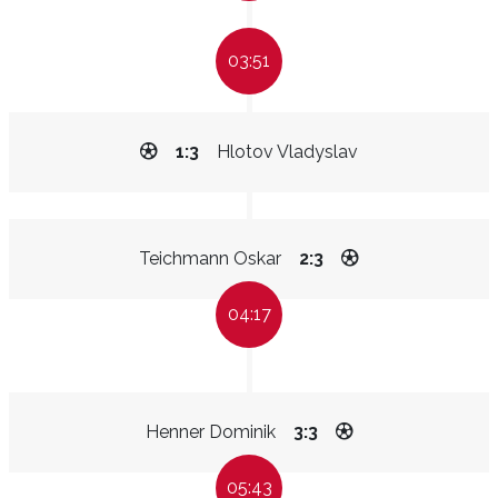
03:51
1:3
Hlotov Vladyslav
Teichmann Oskar
2:3
04:17
Henner Dominik
3:3
05:43