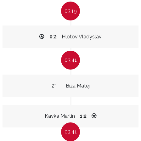
03:19
0:2
Hlotov Vladyslav
03:41
2"
Bíža Matěj
Kavka Martin
1:2
03:41