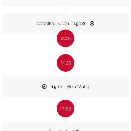
Čábelka Dušan
15:10
21:15
21:35
15:11
Bíža Matěj
21:53