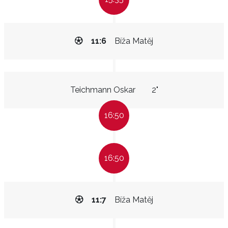
11:6
Bíža Matěj
Teichmann Oskar
2"
16:50
16:50
11:7
Bíža Matěj