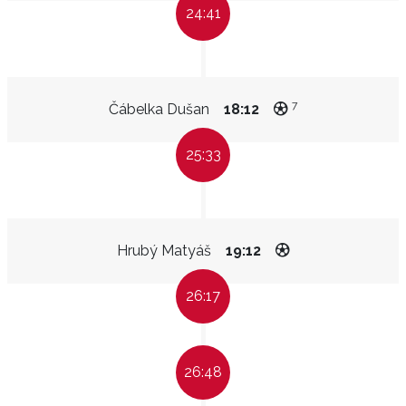
24:41
7
Čábelka Dušan
18:12
25:33
Hrubý Matyáš
19:12
26:17
26:48