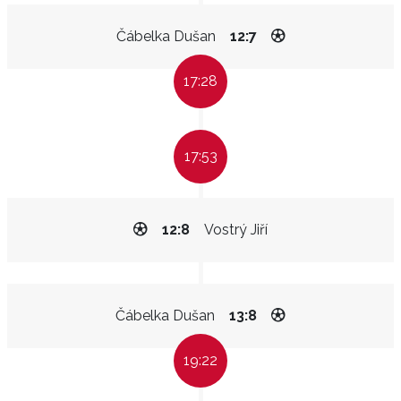
Čábelka Dušan
12:7
17:28
17:53
12:8
Vostrý Jiří
Čábelka Dušan
13:8
19:22