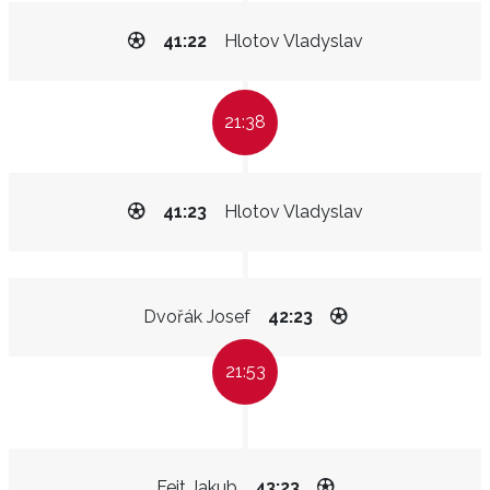
41:22
Hlotov Vladyslav
21:38
41:23
Hlotov Vladyslav
Dvořák Josef
42:23
21:53
Fejt Jakub
43:23