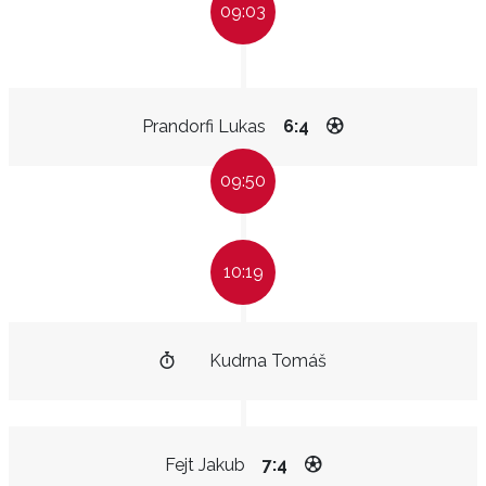
09:03
Prandorfi Lukas
6:4
09:50
10:19
Kudrna Tomáš
Fejt Jakub
7:4