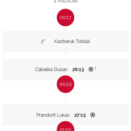
2. POLOČAS
00:17
2"
Kazberuk Tobiáš
7
Čábelka Dušan
26:13
00:23
Prandorfi Lukas
27:13
01:02