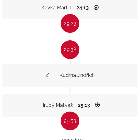
Kavka Martin
24:13
29:23
29:38
2"
Kudrna Jindřich
Hrubý Matyáš
25:13
29:53