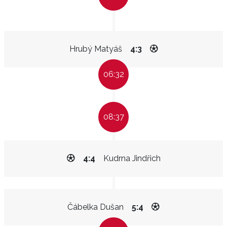
Hrubý Matyáš
4:3
06:32
08:37
4:4
Kudrna Jindřich
Čábelka Dušan
5:4