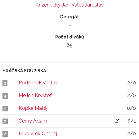
Kříženecký Jan
,
Valeš Jaroslav
Delegát
–
Počet diváků
65
HRÁČSKÁ SOUPISKA
Podzimek Václav
2/0
3
Melich Kryštof
2/0
4
Kopka Matěj
0/0
5
Černý Adam
2"
5/1
7
Hlubuček Ondřej
2/0
8