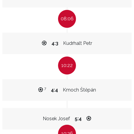
08:06
4:3
Kudrhalt Petr
10:22
7
4:4
Kmoch Štěpán
Nosek Josef
5:4
10:36