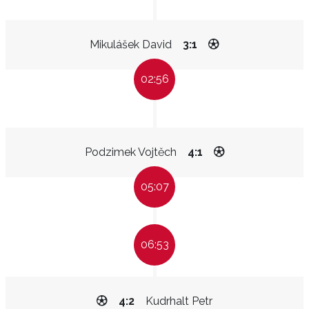
Mikulášek David
3:1
02:56
Podzimek Vojtěch
4:1
05:07
06:53
4:2
Kudrhalt Petr