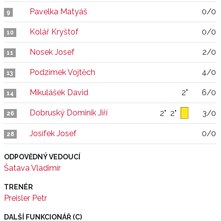
Pavelka Matyáš
0/0
9
Kolář Kryštof
0/0
10
Nosek Josef
2/0
11
Podzimek Vojtěch
4/0
13
Mikulášek David
2"
6/0
14
Dobruský Dominik Jiří
2"
2"
3/0
26
Josífek Josef
0/0
28
ODPOVĚDNÝ VEDOUCÍ
Šatava Vladimír
TRENÉR
Preisler Petr
DALŠÍ FUNKCIONÁŘ (C)