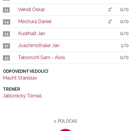
Veindl Oskar
2"
0/0
13
Měchura Daniel
2"
0/0
14
Kudrhalt Jan
0/0
15
Joachimsthaler Jan
1/0
17
Taborschi Sam - Alois
0/0
43
ODPOVĚDNÝ VEDOUCÍ
Macht Stanislav
TRENÉR
Jablonický Tomáš
1. POLOČAS