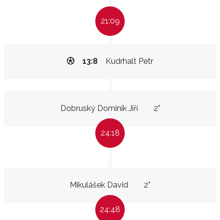
21:09
13:8
Kudrhalt Petr
Dobruský Dominik Jiří
2"
24:18
Mikulášek David
2"
24:48