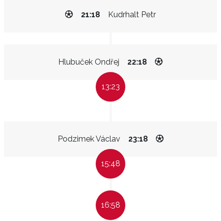
21:18
Kudrhalt Petr
Hlubuček Ondřej
22:18
13:23
Podzimek Václav
23:18
15:48
16:58