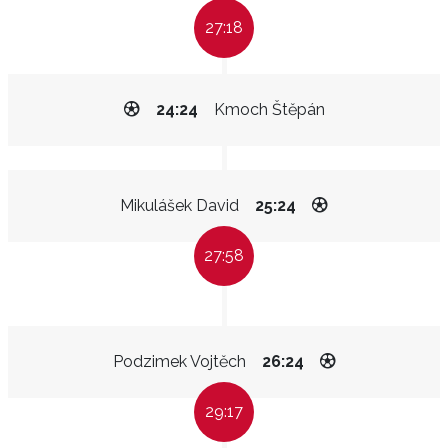
27:18
24:24
Kmoch Štěpán
Mikulášek David
25:24
27:58
Podzimek Vojtěch
26:24
29:17