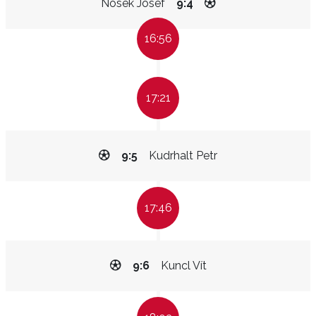
Nosek Josef
9:4
16:56
17:21
9:5
Kudrhalt Petr
17:46
9:6
Kuncl Vít