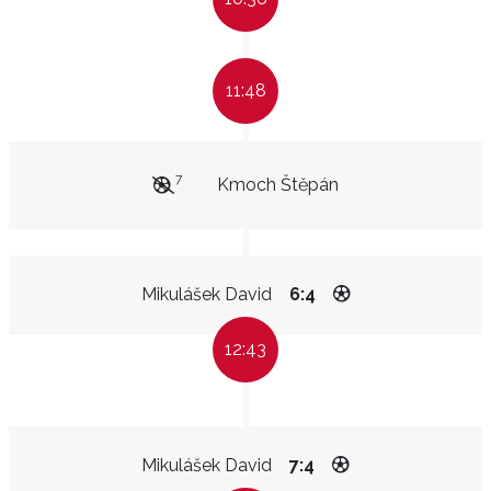
11:48
7
Kmoch Štěpán
Mikulášek David
6:4
12:43
Mikulášek David
7:4