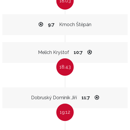
18:03
9:7
Kmoch Štěpán
Melich Kryštof
10:7
18:43
Dobruský Dominik Jiří
11:7
19:12