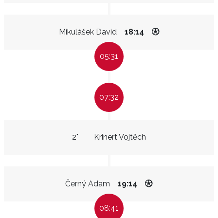
Mikulášek David
18:14
05:31
07:32
2"
Krinert Vojtěch
Černý Adam
19:14
08:41