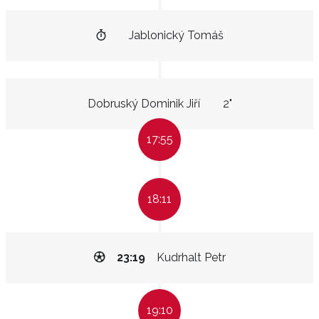
Jablonický Tomáš
Dobruský Dominik Jiří
2"
17:55
18:11
23:19
Kudrhalt Petr
19:10