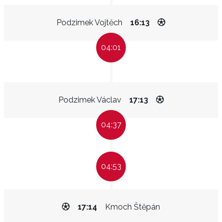
Podzimek Vojtěch
16:13
04:01
Podzimek Václav
17:13
04:37
04:53
17:14
Kmoch Štěpán