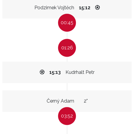
Podzimek Vojtěch
15:12
00:45
01:26
15:13
Kudrhalt Petr
Černý Adam
2"
03:52