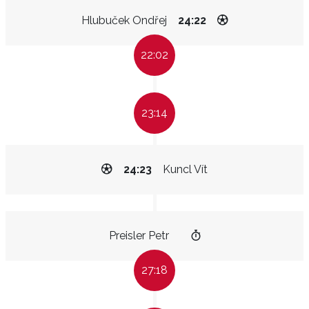
Hlubuček Ondřej
24:22
22:02
23:14
24:23
Kuncl Vít
Preisler Petr
27:18