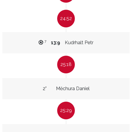
24:52
7
13:9
Kudrhalt Petr
25:18
2"
Měchura Daniel
25:29