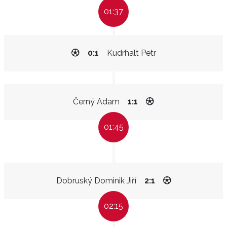
01:37
0:1
Kudrhalt Petr
Černý Adam
1:1
01:45
Dobruský Dominik Jiří
2:1
02:15