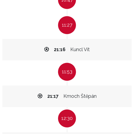
11:27
21:16
Kuncl Vít
11:53
21:17
Kmoch Štěpán
12:30