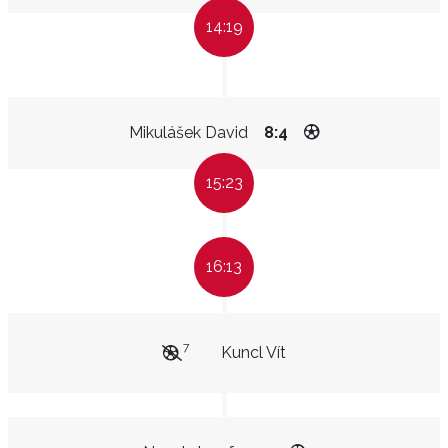
14:19
Mikulášek David
8:4
15:23
16:13
7
Kuncl Vít