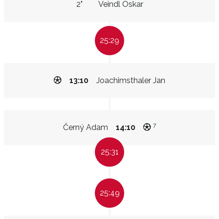
2"
Veindl Oskar
25:29
13:10
Joachimsthaler Jan
7
Černý Adam
14:10
25:31
25:49