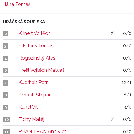
Hána Tomáš
HRÁČSKÁ SOUPISKA
Krinert Vojtěch
2"
0/0
2
Erkelens Tomáš
0/0
3
Rogozinský Aleš
0/0
4
Trefil Vojtěch Matyáš
0/0
6
Kudrhalt Petr
12/1
7
Kmoch Štěpán
8/1
8
Kuncl Vít
3/0
9
Tichý Matěj
2"
0/0
10
PHAN TRAN Anh Viet
0/0
11