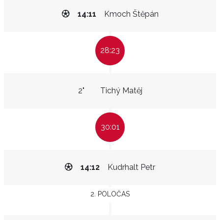
14:11
Kmoch Štěpán
28:23
2"
Tichý Matěj
30:01
14:12
Kudrhalt Petr
2. POLOČAS