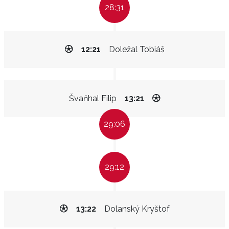
28:31
12:21
Doležal Tobiáš
Švaňhal Filip
13:21
29:06
29:12
13:22
Dolanský Kryštof