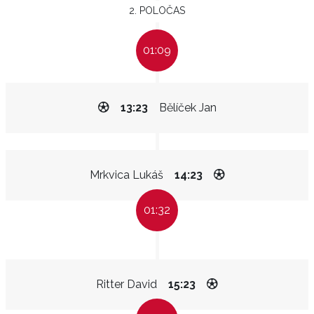
2. POLOČAS
01:09
13:23
Bělíček Jan
Mrkvica Lukáš
14:23
01:32
Ritter David
15:23