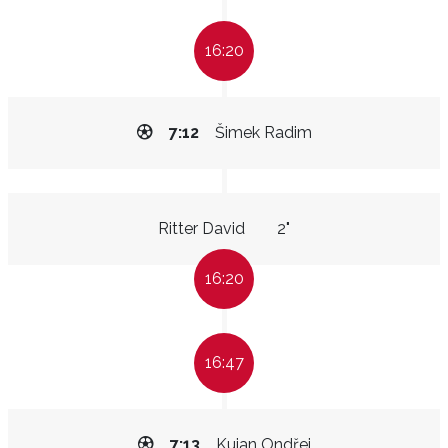
16:20
7:12
Šimek Radim
Ritter David
2"
16:20
16:47
7:13
Kujan Ondřej