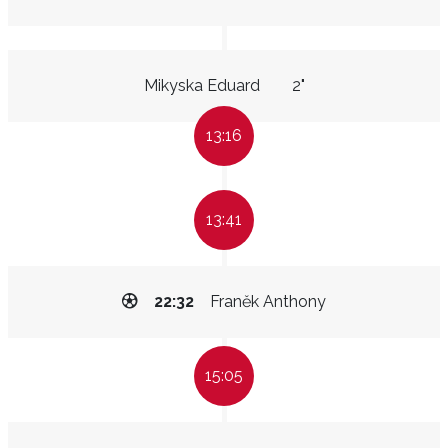
Mikyska Eduard
2"
13:16
13:41
22:32
Franěk Anthony
15:05