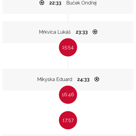
22:33
Buček Ondřej
Mrkvica Lukáš
23:33
15:54
Mikyska Eduard
24:33
16:46
17:57