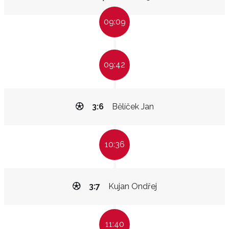
09:09
09:42
3:6
Bělíček Jan
10:36
3:7
Kujan Ondřej
11:40