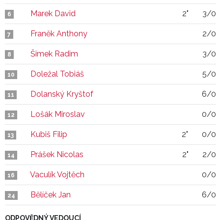
Marek David
2"
3/0
6
Franěk Anthony
2/0
7
Šimek Radim
3/0
8
Doležal Tobiáš
5/0
10
Dolanský Kryštof
6/0
11
Lošák Miroslav
0/0
12
Kubiš Filip
2"
0/0
13
Prášek Nicolas
2"
2/0
14
Vaculík Vojtěch
0/0
16
Bělíček Jan
6/0
24
ODPOVĚDNÝ VEDOUCÍ