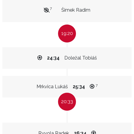
7
Šimek Radim
19:20
24:34
Doležal Tobiáš
7
Mrkvica Lukáš
25:34
20:33
Ryvola Radek
26:34