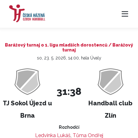
Barážový turnaj o 1. ligu mladších dorostenců / Barážový
turnaj
so, 23. 5. 2026, 14:00, hala Úvaly
31:38
TJ Sokol Újezd u
Handball club
Brna
Zlín
Rozhodčí
Ledvinka Lukáš
,
Tůma Ondřej