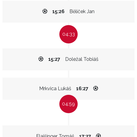
15:26
Bělíček Jan
04:33
15:27
Doležal Tobiáš
Mrkvica Lukáš
16:27
04:59
Flajšinger Tomáš
17:27