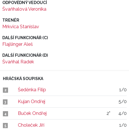
ODPOVĚDNÝ VEDOUCÍ
Švaňhalová Veronika
TRENÉR
Mrkvica Stanislav
DALŠÍ FUNKCIONÁŘ (C)
Flajšinger Aleš
DALŠÍ FUNKCIONÁŘ (D)
Švaňhal Radek
HRÁČSKÁ SOUPISKA
Šeděnka Filip
1/0
2
Kujan Ondřej
5/0
3
Buček Ondřej
2"
4/0
4
Choleček Jiří
1/0
5