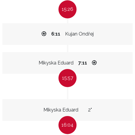
15:26
6:11
Kujan Ondřej
Mikyska Eduard
7:11
15:57
Mikyska Eduard
2"
16:04