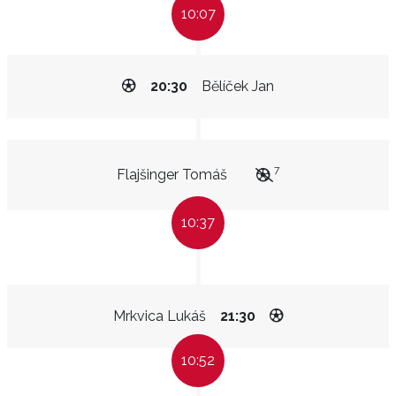
10:07
20:30
Bělíček Jan
7
Flajšinger Tomáš
10:37
Mrkvica Lukáš
21:30
10:52