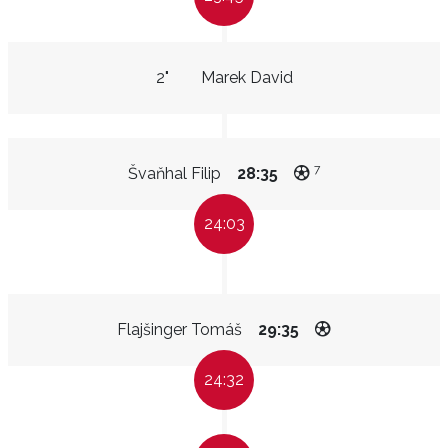
2"
Marek David
7
Švaňhal Filip
28:35
24:03
Flajšinger Tomáš
29:35
24:32