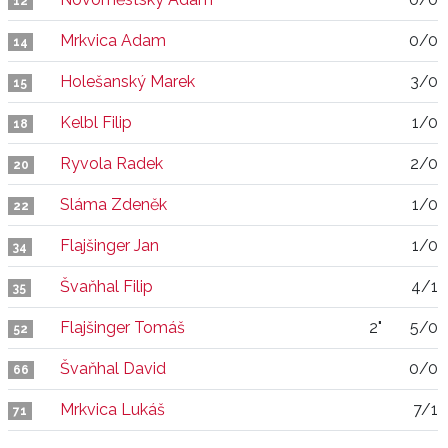
12
Mrkvica Adam
0/0
14
Holešanský Marek
3/0
15
Kelbl Filip
1/0
18
Ryvola Radek
2/0
20
Sláma Zdeněk
1/0
22
Flajšinger Jan
1/0
34
Švaňhal Filip
4/1
35
Flajšinger Tomáš
2"
5/0
52
Švaňhal David
0/0
66
Mrkvica Lukáš
7/1
71