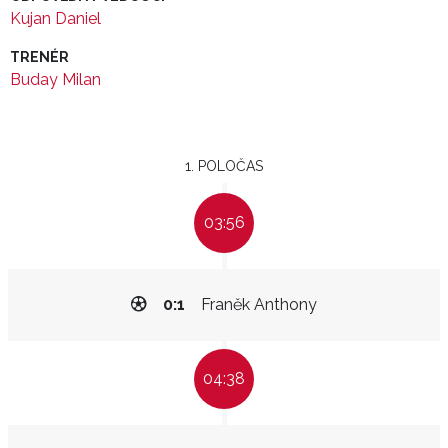
Kujan Daniel
TRENÉR
Buday Milan
1. POLOČAS
03:56
0:1
Franěk Anthony
04:38