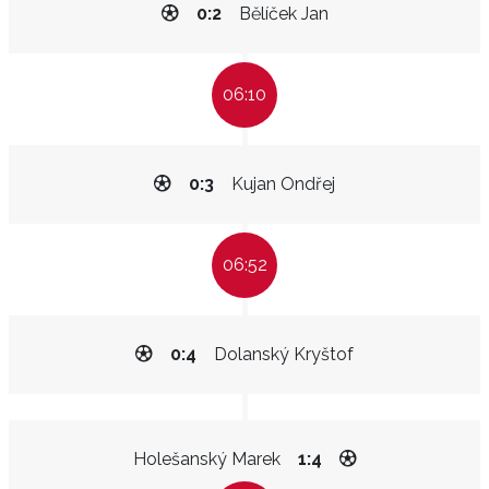
0:2
Bělíček Jan
06:10
0:3
Kujan Ondřej
06:52
0:4
Dolanský Kryštof
Holešanský Marek
1:4