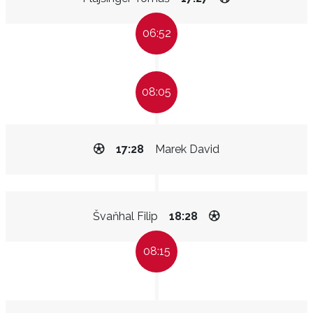
06:52
08:05
17:28
Marek David
Švaňhal Filip
18:28
08:15