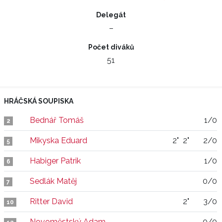
Delegát
–
Počet diváků
51
HRÁČSKÁ SOUPISKA
Bednář Tomáš
1/0
2
Mikyska Eduard
2"
2"
2/0
5
Habiger Patrik
1/0
6
Sedlák Matěj
0/0
7
Ritter David
2"
3/0
10
Novoměstský Adam
0/0