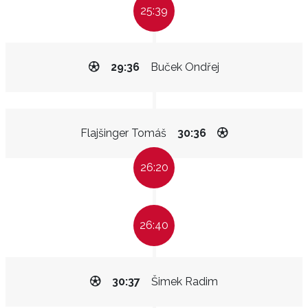
25:39
29:36
Buček Ondřej
Flajšinger Tomáš
30:36
26:20
26:40
30:37
Šimek Radim