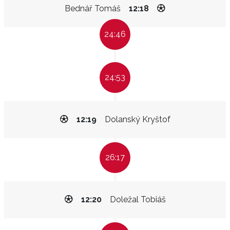
Bednář Tomáš
12:18
24:46
24:53
12:19
Dolanský Kryštof
26:17
12:20
Doležal Tobiáš