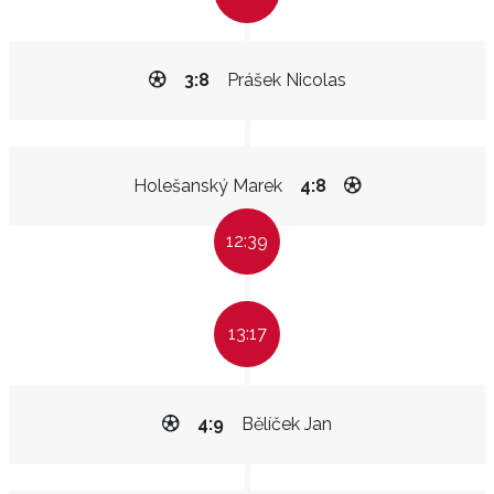
3:8
Prášek Nicolas
Holešanský Marek
4:8
12:39
13:17
4:9
Bělíček Jan