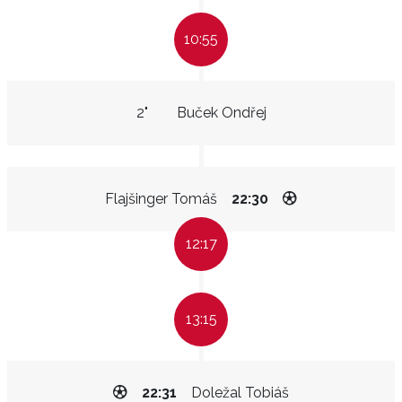
10:55
2"
Buček Ondřej
Flajšinger Tomáš
22:30
12:17
13:15
22:31
Doležal Tobiáš