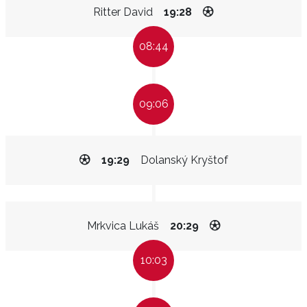
Ritter David
19:28
08:44
09:06
19:29
Dolanský Kryštof
Mrkvica Lukáš
20:29
10:03