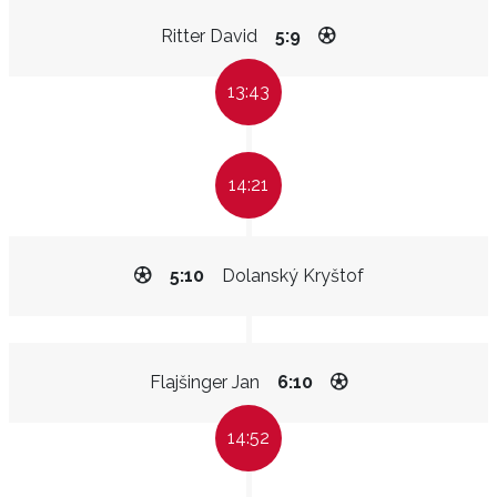
Ritter David
5:9
13:43
14:21
5:10
Dolanský Kryštof
Flajšinger Jan
6:10
14:52