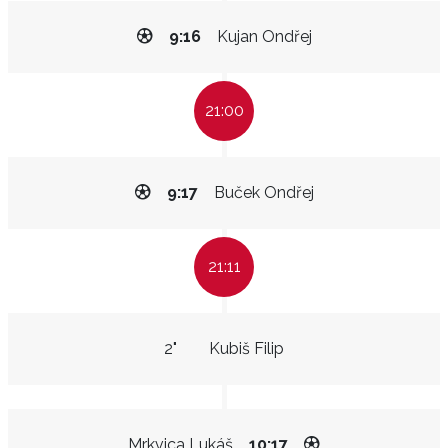
9:16
Kujan Ondřej
21:00
9:17
Buček Ondřej
21:11
2"
Kubiš Filip
Mrkvica Lukáš
10:17