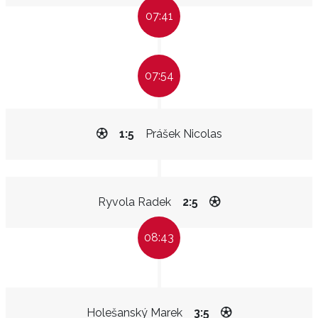
07:41
07:54
1:5
Prášek Nicolas
Ryvola Radek
2:5
08:43
Holešanský Marek
3:5