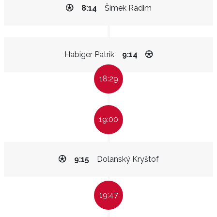
8:14
Šimek Radim
Habiger Patrik
9:14
18:29
19:00
9:15
Dolanský Kryštof
19:47