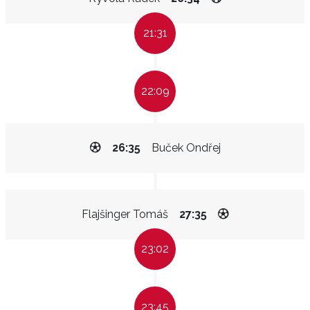
21:31
22:09
26:35
Buček Ondřej
Flajšinger Tomáš
27:35
23:02
23:45