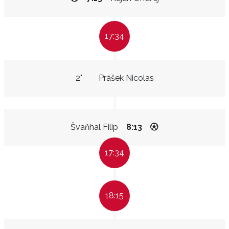
17:34
2"
Prášek Nicolas
Švaňhal Filip
8:13
17:34
18:15