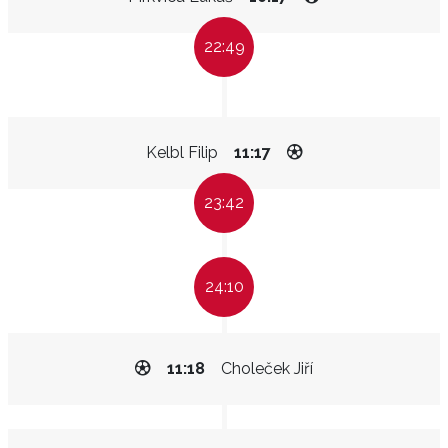
22:49
Kelbl Filip
11:17
23:42
24:10
11:18
Choleček Jiří