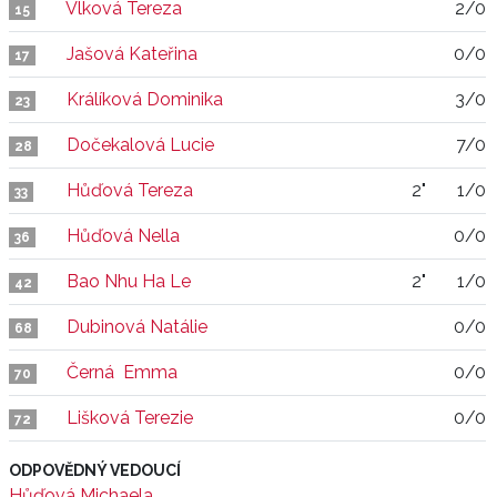
Vlková Tereza
2/0
15
Jašová Kateřina
0/0
17
Králíková Dominika
3/0
23
Dočekalová Lucie
7/0
28
Hůďová Tereza
2"
1/0
33
Hůďová Nella
0/0
36
Bao Nhu Ha Le
2"
1/0
42
Dubinová Natálie
0/0
68
Černá Emma
0/0
70
Lišková Terezie
0/0
72
ODPOVĚDNÝ VEDOUCÍ
Hůďová Michaela