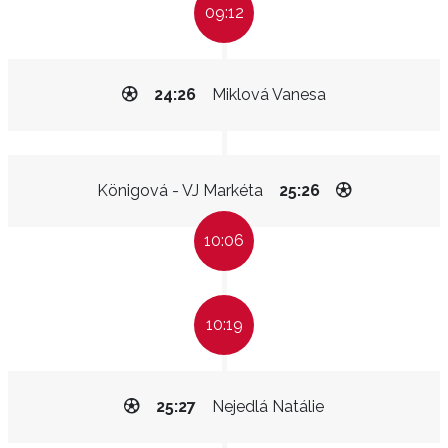
09:12
24:26
Miklová Vanesa
Königová - VJ Markéta
25:26
10:06
10:19
25:27
Nejedlá Natálie