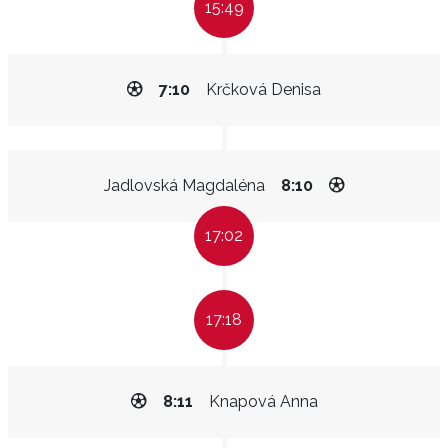
15:49
7:10
Krčková Denisa
Jadlovská Magdaléna
8:10
17:02
17:18
8:11
Knapová Anna