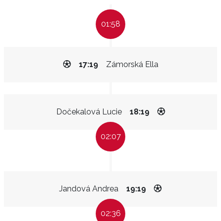
01:58
17:19
Zámorská Ella
Dočekalová Lucie
18:19
02:07
Jandová Andrea
19:19
02:36