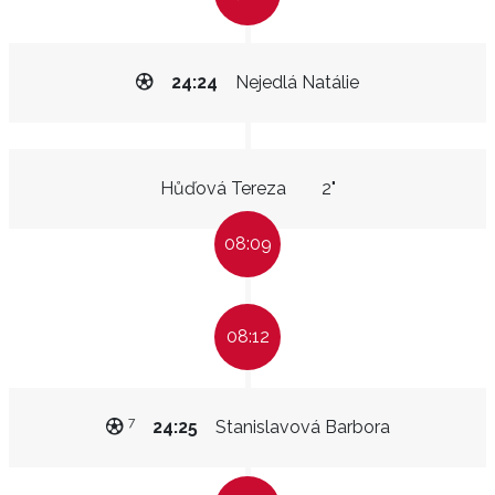
24:24
Nejedlá Natálie
Hůďová Tereza
2"
08:09
08:12
7
24:25
Stanislavová Barbora