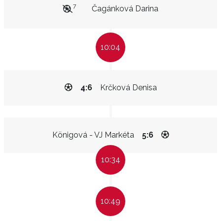
7
Čagánková Darina
10:04
4:6
Krčková Denisa
Königová - VJ Markéta
5:6
10:34
10:49