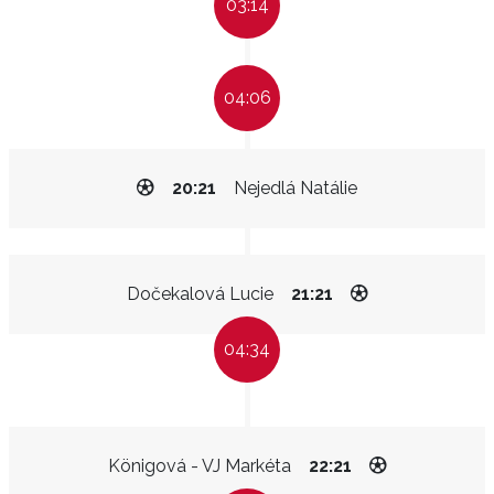
03:14
04:06
20:21
Nejedlá Natálie
Dočekalová Lucie
21:21
04:34
Königová - VJ Markéta
22:21