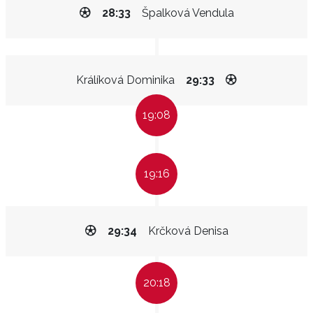
28:33
Špalková Vendula
Králíková Dominika
29:33
19:08
19:16
29:34
Krčková Denisa
20:18