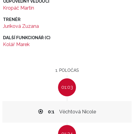
ODPOVĚDNÝ VEDOUCÍ
Kropáč Martin
TRENÉR
Juríková Zuzana
DALŠÍ FUNKCIONÁŘ (C)
Kolář Marek
1. POLOČAS
01:03
0:1
Věchtová Nicole
01:24