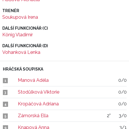
TRENÉR
Soukupová Irena
DALŠÍ FUNKCIONÁŘ (C)
König Vladimír
DALŠÍ FUNKCIONÁŘ (D)
Vohanková Lenka
HRÁČSKÁ SOUPISKA
Manová Adéla
0/0
1
Stodůlková Viktorie
0/0
3
Kropáčová Adriana
0/0
4
Zámorská Ella
2"
3/0
5
Knapová Anna
3/1
9