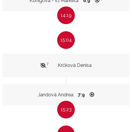
Königová - VJ Markéta
6:9
14:19
15:04
7
Krčková Denisa
Jandová Andrea
7:9
15:23