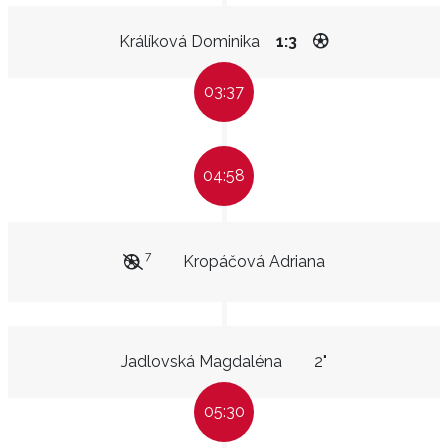
Králíková Dominika
1:3
03:37
04:58
7
Kropáčová Adriana
Jadlovská Magdaléna
2"
05:30