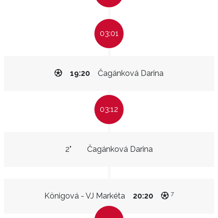
03:01
19:20
Čagánková Darina
03:12
2"
Čagánková Darina
7
Königová - VJ Markéta
20:20