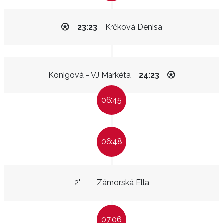
23:23
Krčková Denisa
Königová - VJ Markéta
24:23
06:45
06:48
2"
Zámorská Ella
07:06