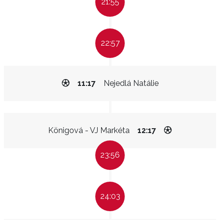
21:55
22:57
11:17
Nejedlá Natálie
Königová - VJ Markéta
12:17
23:56
24:03