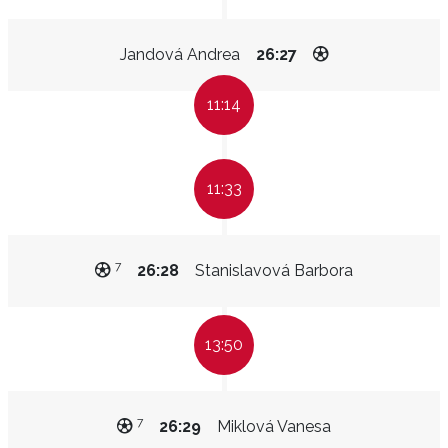
Jandová Andrea
26:27
11:14
11:33
7
26:28
Stanislavová Barbora
13:50
7
26:29
Miklová Vanesa