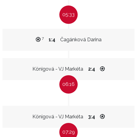
05:33
7
1:4
Čagánková Darina
Königová - VJ Markéta
2:4
06:16
Königová - VJ Markéta
3:4
07:29