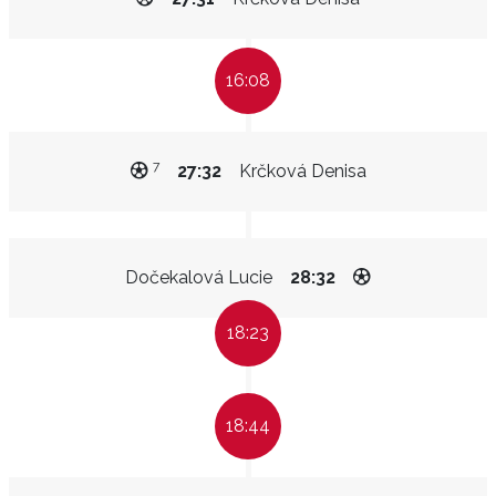
16:08
7
27:32
Krčková Denisa
Dočekalová Lucie
28:32
18:23
18:44