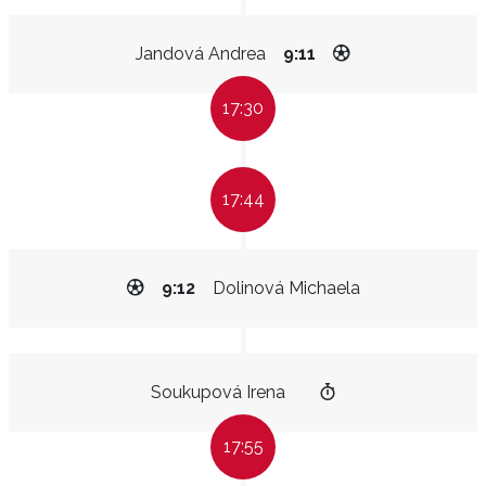
Jandová Andrea
9:11
17:30
17:44
9:12
Dolinová Michaela
Soukupová Irena
17:55