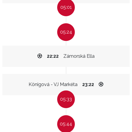
05:01
05:24
22:22
Zámorská Ella
Königová - VJ Markéta
23:22
05:33
05:44