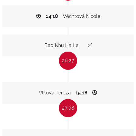
14:18
Věchtová Nicole
Bao Nhu Ha Le
2"
26:27
Vlková Tereza
15:18
27:08