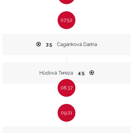
07:52
3:5
Čagánková Darina
Hůďová Tereza
4:5
08:37
09:21