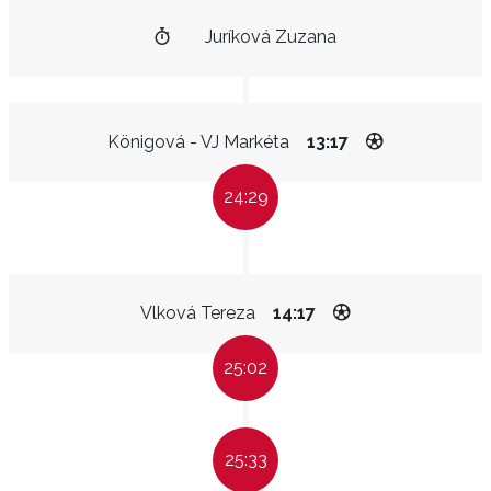
Juríková Zuzana
Königová - VJ Markéta
13:17
24:29
Vlková Tereza
14:17
25:02
25:33