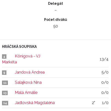
Delegát
–
Počet diváků
50
HRÁČSKÁ SOUPISKA
Königová - VJ
4
13/4
Markéta
Jandová Andrea
5/0
9
Salajková Nina
0/0
11
Malá Amálie
0/0
13
Jadlovská Magdaléna
2"
1/0
14