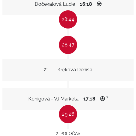
Dočekalová Lucie
16:18
28:44
28:47
2"
Krčková Denisa
7
Königová - VJ Markéta
17:18
29:26
2. POLOČAS