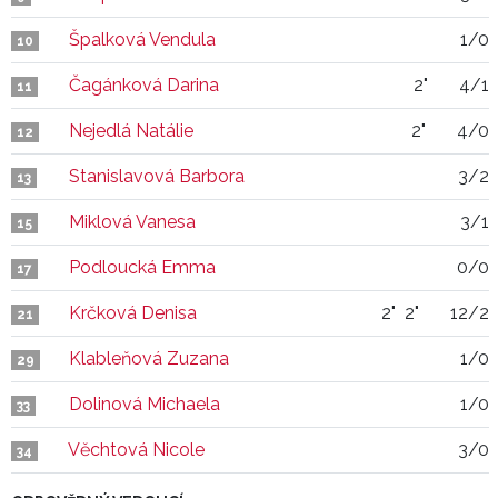
Špalková Vendula
1/0
10
Čagánková Darina
2"
4/1
11
Nejedlá Natálie
2"
4/0
12
Stanislavová Barbora
3/2
13
Miklová Vanesa
3/1
15
Podloucká Emma
0/0
17
Krčková Denisa
2"
2"
12/2
21
Klableňová Zuzana
1/0
29
Dolinová Michaela
1/0
33
Věchtová Nicole
3/0
34