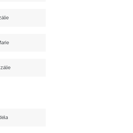
álie
arie
zálie
déla