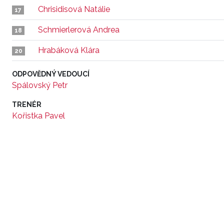
Chrisidisová Natálie
17
Schmierlerová Andrea
18
Hrabáková Klára
20
ODPOVĚDNÝ VEDOUCÍ
Spálovský Petr
TRENÉR
Kořistka Pavel