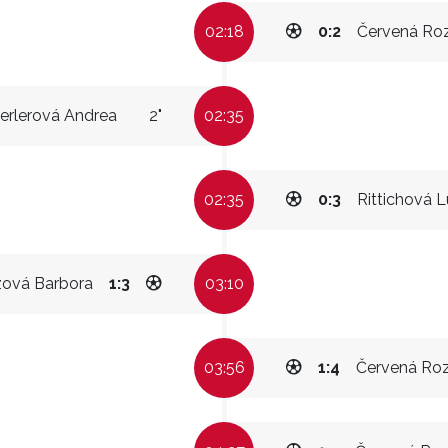
02:18
0:2
Červená Roz
erlerová Andrea
2"
02:35
02:35
0:3
Rittichová L
zová Barbora
1:3
03:10
03:56
1:4
Červená Roz