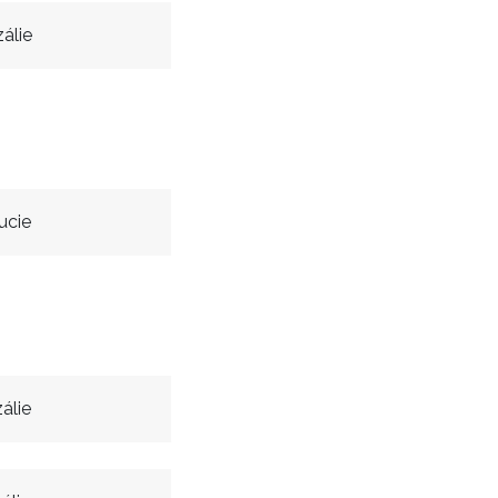
álie
ucie
álie