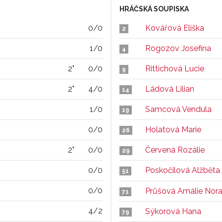
HRÁČSKÁ SOUPISKA
0/0
Kovářová Eliška
2
1/0
Rogozov Josefina
4
2"
0/0
Rittichová Lucie
9
2"
4/0
Ládová Lilian
14
1/0
Samcová Vendula
19
0/0
Holatová Marie
26
2"
0/0
Červená Rozálie
29
0/0
Poskočilová Alžběta
51
0/0
Průšová Amálie Nor
71
4/2
Sýkorová Hana
79