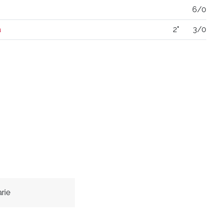
6/0
a
2"
3/0
rie