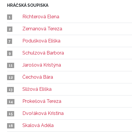
HRÁČSKÁ SOUPISKA
Richterová Elena
1
Zemanová Tereza
2
Podušková Eliška
7
Schulzová Barbora
9
Jarošová Kristýna
11
Čechová Bára
12
Sližová Eliška
13
Prokešová Tereza
14
Dvořáková Kristina
15
Skalová Adéla
16