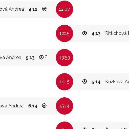
rová Andrea
4:12
12:07
12:15
4:13
Rittichová 
7
ová Andrea
5:13
13:53
14:15
5:14
Křížková A
rová Andrea
6:14
15:14