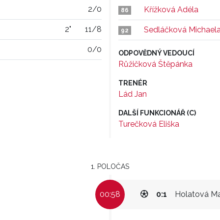
2/0
Křížková Adéla
86
2"
11/8
Sedláčková Michael
92
0/0
ODPOVĚDNÝ VEDOUCÍ
Růžičková Štěpánka
TRENÉR
Lád Jan
DALŠÍ FUNKCIONÁŘ (C)
Turečková Eliška
1. POLOČAS
00:58
0:1
Holatová Ma