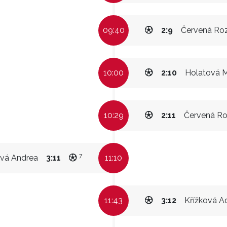
09:40
2:9
Červená Roz
10:00
2:10
Holatová M
10:29
2:11
Červená Ro
7
ová Andrea
3:11
11:10
11:43
3:12
Křížková A