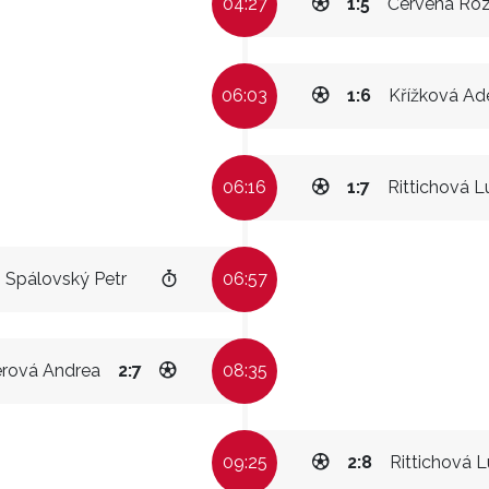
04:27
1:5
Červená Roz
06:03
1:6
Křížková Ad
06:16
1:7
Rittichová L
Spálovský Petr
06:57
erová Andrea
2:7
08:35
09:25
2:8
Rittichová L