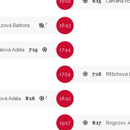
16:02
6:15
Červená Ro
7
lzová Barbora
16:43
alová Adéla
7:15
17:44
17:54
7:16
Rittichová 
7
ová Adéla
8:16
18:42
19:17
8:17
Rogozov J