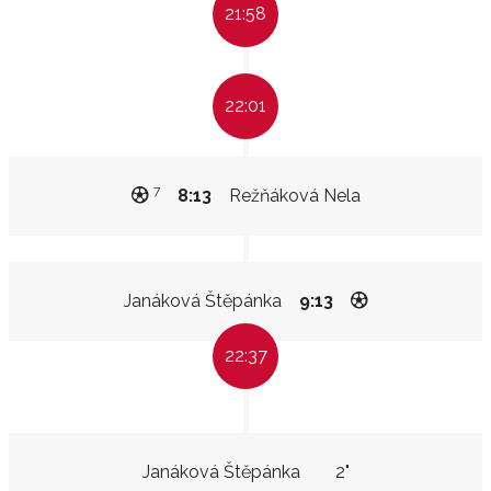
21:58
22:01
7
8:13
Režňáková Nela
Janáková Štěpánka
9:13
22:37
Janáková Štěpánka
2"