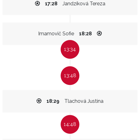
17:28
Jandzíková Tereza
Imamovič Sofie
18:28
13:34
13:48
18:29
Tlachová Justína
14:48