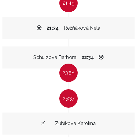
21:49
21:34
Režňáková Nela
Schulzová Barbora
22:34
23:58
25:37
2"
Zubíková Karolína