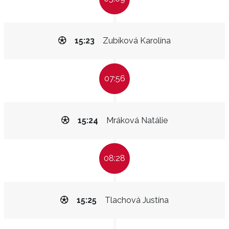
15:23
Zubíková Karolína
07:56
15:24
Mráková Natálie
08:28
15:25
Tlachová Justína