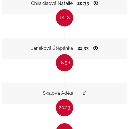
Chrisidisová Natálie
20:33
18:18
Janáková Štěpánka
21:33
18:56
Skalová Adéla
2"
20:23