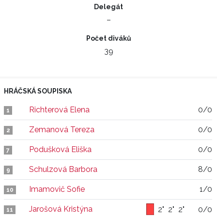
Delegát
–
Počet diváků
39
HRÁČSKÁ SOUPISKA
Richterová Elena
0/0
1
Zemanová Tereza
0/0
2
Podušková Eliška
0/0
7
Schulzová Barbora
8/0
9
Imamovič Sofie
1/0
10
Jarošová Kristýna
2"
2"
2"
0/0
11