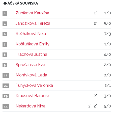
HRÁČSKÁ SOUPISKA
Zubíková Karolína
2"
1/0
2
Jandzíková Tereza
2"
5/0
4
Režňáková Nela
7/3
6
Koštuříková Emily
1/0
7
Tlachová Justína
4/0
8
Sprušanská Eva
2/0
9
Morávková Lada
0/0
12
Ťuhýčková Veronika
2/1
24
Krausová Barbora
2"
3/0
29
Nekardová Nina
2"
2"
5/0
44