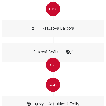
10:12
2"
Krausová Barbora
7
Skalová Adéla
10:20
10:40
15:27
Koštuříková Emily