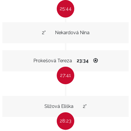
25:44
2"
Nekardová Nina
Prokešová Tereza
23:34
27:41
Sližová Eliška
2"
28:23