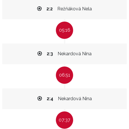
2:2
Režňáková Nela
05:16
2:3
Nekardová Nina
06:51
2:4
Nekardová Nina
07:37