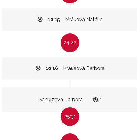
10:15
Mráková Natálie
24:22
10:16
Krausová Barbora
7
Schulzová Barbora
25:31