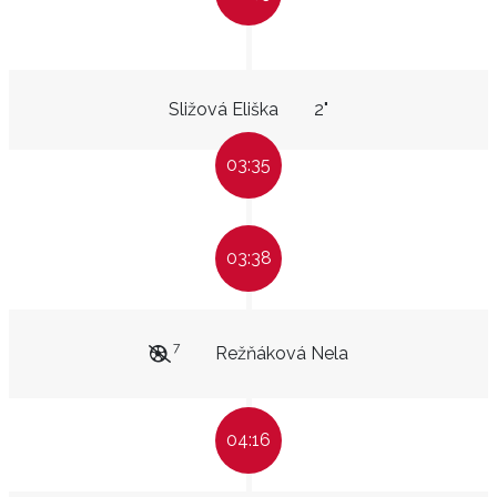
Sližová Eliška
2"
03:35
03:38
7
Režňáková Nela
04:16