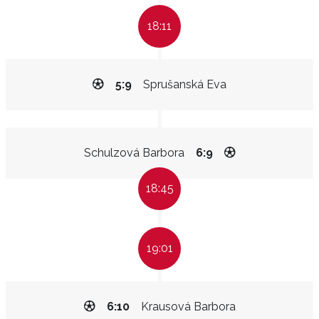
18:11
5:9
Sprušanská Eva
Schulzová Barbora
6:9
18:45
19:01
6:10
Krausová Barbora