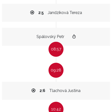
2:5
Jandzíková Tereza
Spálovský Petr
08:57
09:28
2:6
Tlachová Justína
10:42