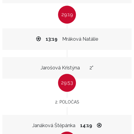
29:19
13:19
Mráková Natálie
Jarošová Kristýna
2"
29:53
2. POLOČAS
Janáková Štěpánka
14:19