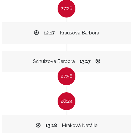
27:26
12:17
Krausová Barbora
Schulzová Barbora
13:17
27:56
28:24
13:18
Mráková Natálie