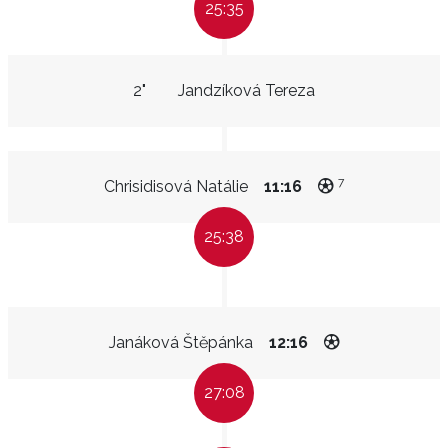
25:35
2"
Jandzíková Tereza
7
Chrisidisová Natálie
11:16
25:38
Janáková Štěpánka
12:16
27:08