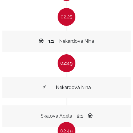
02:25
1:1
Nekardová Nina
02:49
2"
Nekardová Nina
Skalová Adéla
2:1
02:49