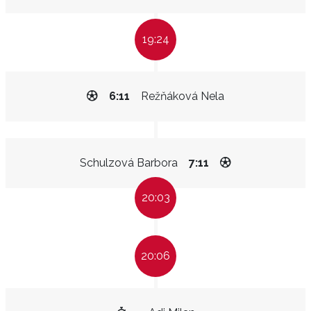
19:24
6:11
Režňáková Nela
Schulzová Barbora
7:11
20:03
20:06