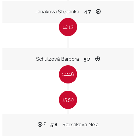
Janáková Štěpánka
4:7
12:13
Schulzová Barbora
5:7
14:48
15:50
7
5:8
Režňáková Nela