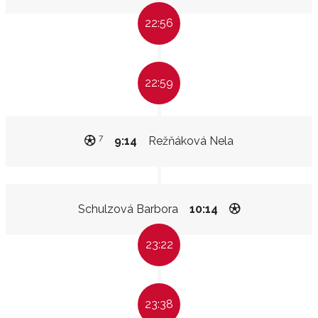
22:56
22:59
7
9:14
Režňáková Nela
Schulzová Barbora
10:14
23:22
23:38