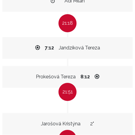
Adi Milan
21:18
7:12
Jandzíková Tereza
Prokešová Tereza
8:12
21:51
Jarošová Kristýna
2"