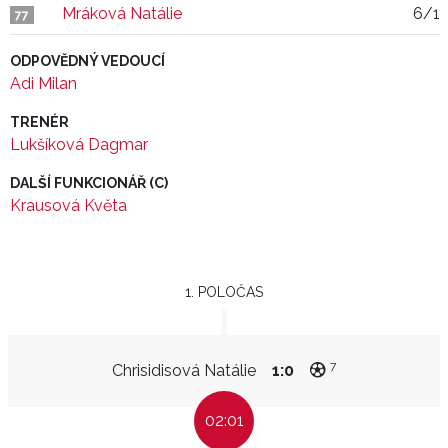
Mráková Natálie
6/1
77
ODPOVĚDNÝ VEDOUCÍ
Adi Milan
TRENÉR
Lukšíková Dagmar
DALŠÍ FUNKCIONÁŘ (C)
Krausová Květa
1. POLOČAS
7
Chrisidisová Natálie
1:0
02:01