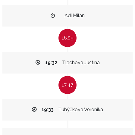
Adi Milan
16:59
19:32
Tlachová Justína
17:47
19:33
Ťuhýčková Veronika