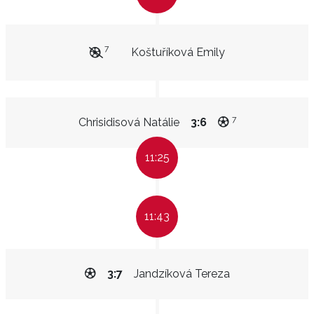
7
Koštuříková Emily
7
Chrisidisová Natálie
3:6
11:25
11:43
3:7
Jandzíková Tereza