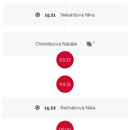
15:21
Nekardová Nina
7
Chrisidisová Natálie
03:37
04:31
15:22
Režňáková Nela
05:09