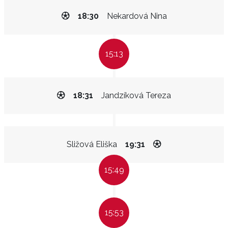
18:30
Nekardová Nina
15:13
18:31
Jandzíková Tereza
Sližová Eliška
19:31
15:49
15:53