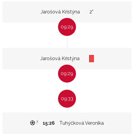
Jarošová Kristýna
2"
09:29
Jarošová Kristýna
09:29
09:33
7
15:26
Ťuhýčková Veronika