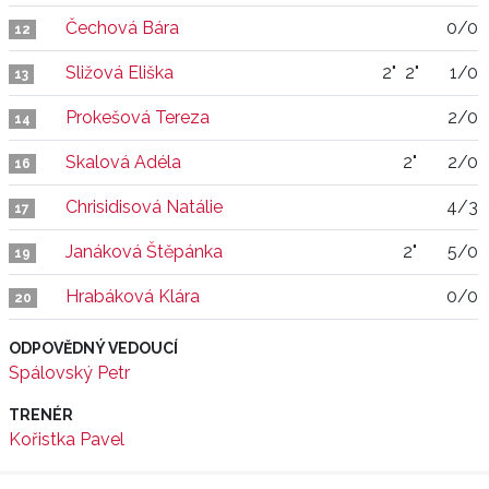
Čechová Bára
0/0
12
Sližová Eliška
2"
2"
1/0
13
Prokešová Tereza
2/0
14
Skalová Adéla
2"
2/0
16
Chrisidisová Natálie
4/3
17
Janáková Štěpánka
2"
5/0
19
Hrabáková Klára
0/0
20
ODPOVĚDNÝ VEDOUCÍ
Spálovský Petr
TRENÉR
Kořistka Pavel