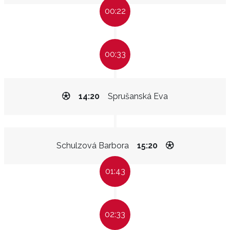
00:22
00:33
14:20
Sprušanská Eva
Schulzová Barbora
15:20
01:43
02:33