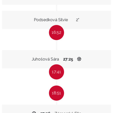
Podsedková Silvie
2"
16:52
Juhošová Sára
27:25
17:41
18:51