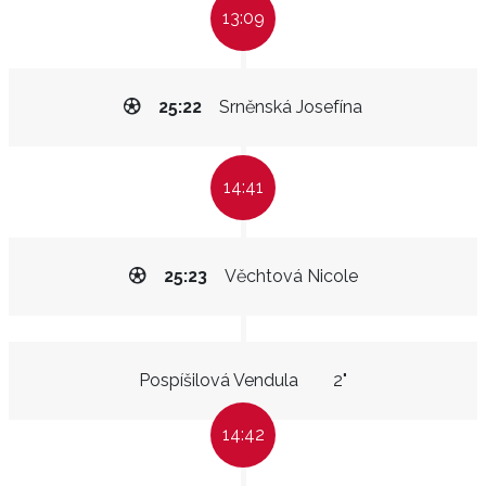
13:09
25:22
Srněnská Josefína
14:41
25:23
Věchtová Nicole
Pospíšilová Vendula
2"
14:42