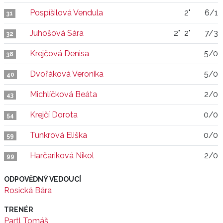
Pospíšilová Vendula
2"
6/1
31
Juhošová Sára
2"
2"
7/3
32
Krejčová Denisa
5/0
38
Dvořáková Veronika
5/0
40
Michlíčková Beáta
2/0
43
Krejčí Dorota
0/0
54
Tunkrová Eliška
0/0
59
Harčariková Nikol
2/0
99
ODPOVĚDNÝ VEDOUCÍ
Rosická Bára
TRENÉR
Partl Tomáš