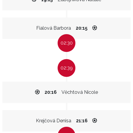
Fialová Barbora
20:15
02:30
02:39
20:16
Věchtová Nicole
Krejčová Denisa
21:16