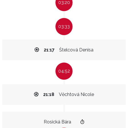
03:20
03:33
21:17
Štelcová Denisa
04:52
21:18
Věchtová Nicole
Rosická Bára