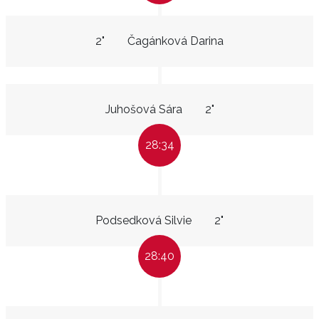
2"
Čagánková Darina
Juhošová Sára
2"
28:34
Podsedková Silvie
2"
28:40