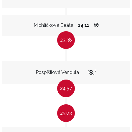
Michlíčková Beáta
14:11
23:38
7
Pospíšilová Vendula
24:57
25:03