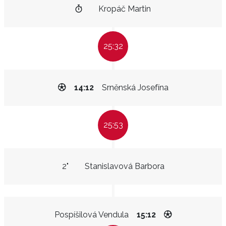
Kropáč Martin
25:32
14:12
Srněnská Josefína
25:53
2"
Stanislavová Barbora
Pospíšilová Vendula
15:12