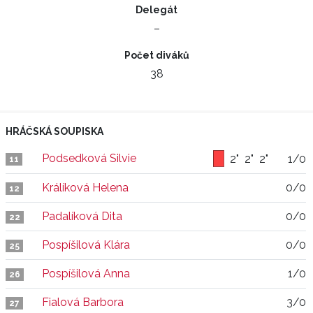
Delegát
–
Počet diváků
38
HRÁČSKÁ SOUPISKA
Podsedková Silvie
2"
2"
2"
1/0
11
Králíková Helena
0/0
12
Padalíková Dita
0/0
22
Pospíšilová Klára
0/0
25
Pospíšilová Anna
1/0
26
Fialová Barbora
3/0
27