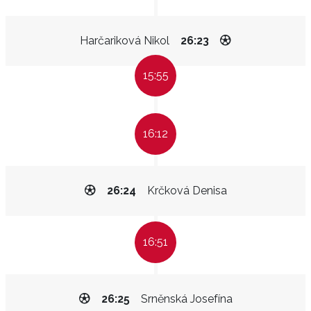
Harčariková Nikol
26:23
15:55
16:12
26:24
Krčková Denisa
16:51
26:25
Srněnská Josefína