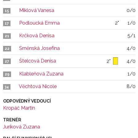
Miklová Vanesa
0/0
15
Podloucká Emma
2"
1/0
17
Krčková Denisa
5/1
21
Srněnská Josefína
4/0
22
Štelcová Denisa
2"
4/0
27
Klableňová Zuzana
1/0
29
Věchtová Nicole
8/0
34
ODPOVĚDNÝ VEDOUCÍ
Kropáč Martin
TRENÉR
Juríková Zuzana