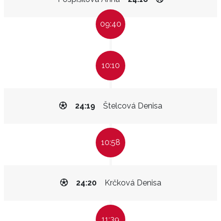
09:40
10:10
24:19
Štelcová Denisa
10:58
24:20
Krčková Denisa
11:39