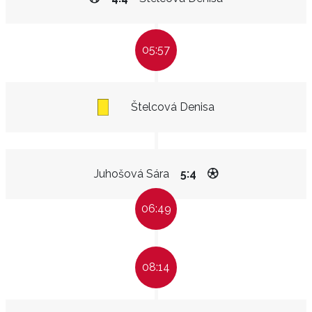
05:57
Štelcová Denisa
Juhošová Sára
5:4
06:49
08:14