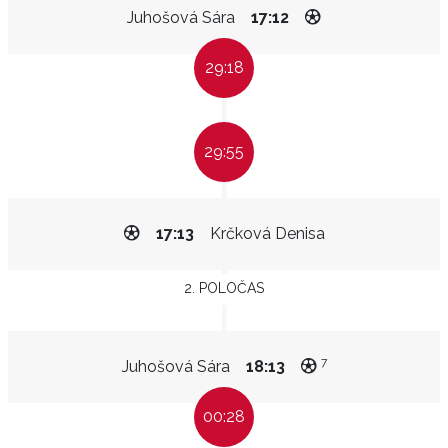
Juhošová Sára
17:12
29:18
29:55
17:13
Krčková Denisa
2. POLOČAS
7
Juhošová Sára
18:13
00:28