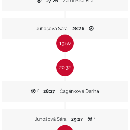
27:26
Zámorská Ella
Juhošová Sára
28:26
19:50
20:32
7
28:27
Čagánková Darina
7
Juhošová Sára
29:27