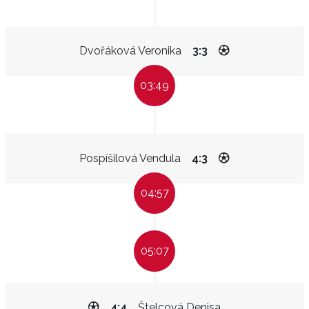
Dvořáková Veronika
3:3
03:49
Pospíšilová Vendula
4:3
04:57
05:07
4:4
Štelcová Denisa