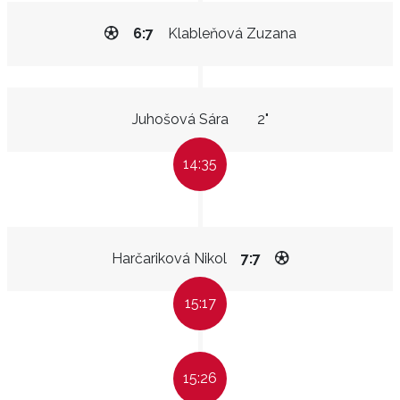
6:7
Klableňová Zuzana
Juhošová Sára
2"
14:35
Harčariková Nikol
7:7
15:17
15:26