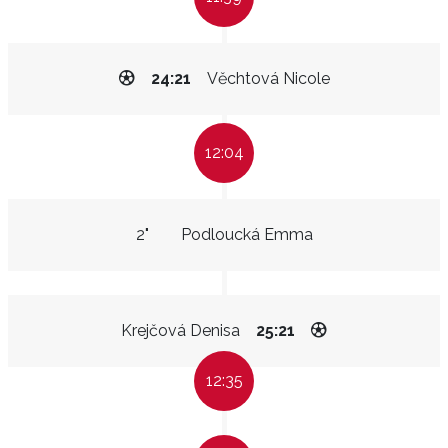
24:21
Věchtová Nicole
12:04
2"
Podloucká Emma
Krejčová Denisa
25:21
12:35