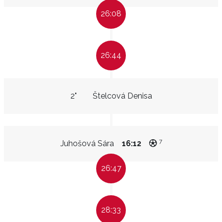
26:08
26:44
2"
Štelcová Denisa
7
Juhošová Sára
16:12
26:47
28:33