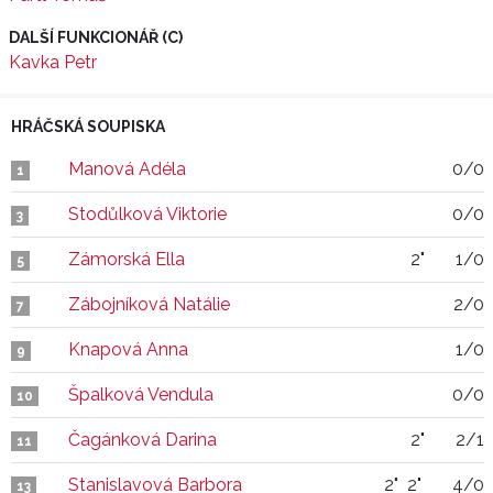
DALŠÍ FUNKCIONÁŘ (C)
Kavka Petr
HRÁČSKÁ SOUPISKA
Manová Adéla
0/0
1
Stodůlková Viktorie
0/0
3
Zámorská Ella
2"
1/0
5
Zábojníková Natálie
2/0
7
Knapová Anna
1/0
9
Špalková Vendula
0/0
10
Čagánková Darina
2"
2/1
11
Stanislavová Barbora
2"
2"
4/0
13