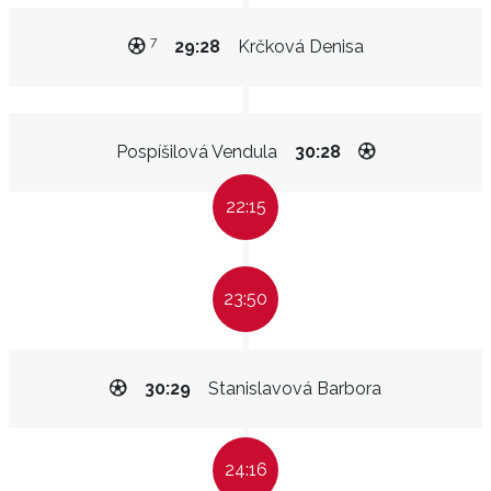
7
29:28
Krčková Denisa
Pospíšilová Vendula
30:28
22:15
23:50
30:29
Stanislavová Barbora
24:16