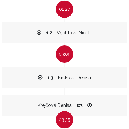
01:27
1:2
Věchtová Nicole
03:05
1:3
Krčková Denisa
Krejčová Denisa
2:3
03:35