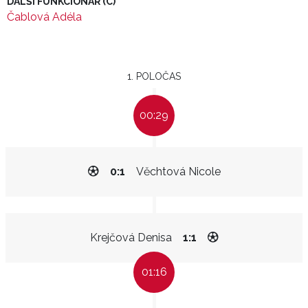
DALŠÍ FUNKCIONÁŘ (C)
Čablová Adéla
1. POLOČAS
00:29
0:1
Věchtová Nicole
Krejčová Denisa
1:1
01:16