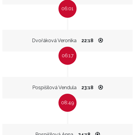
06:01
Dvořáková Veronika
22:18
06:17
Pospíšilová Vendula
23:18
08:49
Pospíšilová Anna
24:18