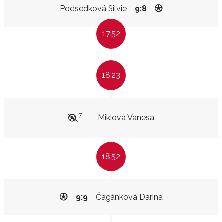
Podsedková Silvie
9:8
17:52
18:23
7
Miklová Vanesa
18:52
9:9
Čagánková Darina