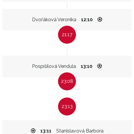
Dvořáková Veronika
12:10
21:17
Pospíšilová Vendula
13:10
23:08
23:13
13:11
Stanislavová Barbora