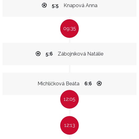
5:5
Knapová Anna
09:35
5:6
Zábojníková Natálie
Michlíčková Beáta
6:6
12:05
12:13