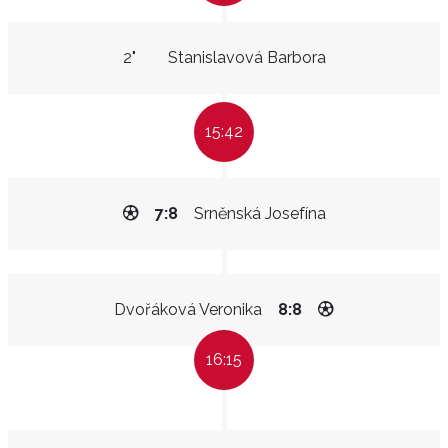
2"
Stanislavová Barbora
15:42
7:8
Srněnská Josefína
Dvořáková Veronika
8:8
16:15