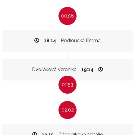
00:58
18:14
Podloucká Emma
Dvořáková Veronika
19:14
01:53
02:02
19:15
Zábojníková Natálie