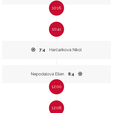
10:16
10:41
7:4
Harčariková Nikol
Nepodalová Ellen
8:4
12:00
12:08