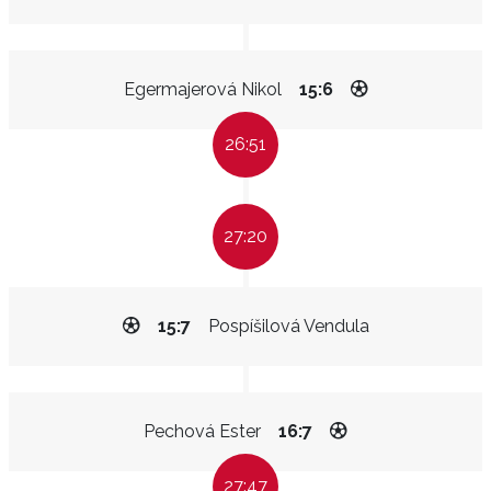
Egermajerová Nikol
15:6
26:51
27:20
15:7
Pospíšilová Vendula
Pechová Ester
16:7
27:47