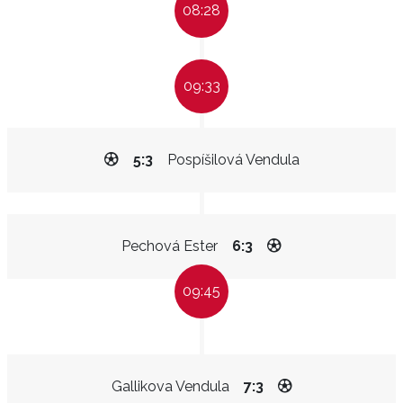
08:28
09:33
5:3
Pospíšilová Vendula
Pechová Ester
6:3
09:45
Gallikova Vendula
7:3