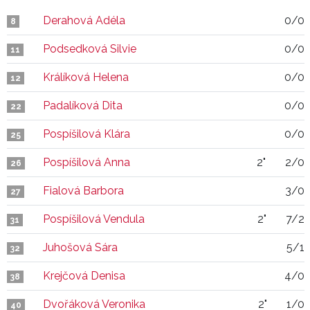
Derahová Adéla
0/0
8
Podsedková Silvie
0/0
11
Králíková Helena
0/0
12
Padalíková Dita
0/0
22
Pospíšilová Klára
0/0
25
Pospíšilová Anna
2"
2/0
26
Fialová Barbora
3/0
27
Pospíšilová Vendula
2"
7/2
31
Juhošová Sára
5/1
32
Krejčová Denisa
4/0
38
Dvořáková Veronika
2"
1/0
40