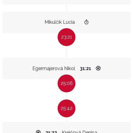
Mikulčík Lucia
23:21
Egermajerová Nikol
31:21
25:06
25:42
31:22
Krejčová Denisa