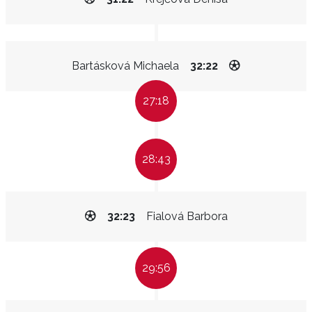
Bartásková Michaela
32:22
27:18
28:43
32:23
Fialová Barbora
29:56