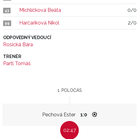
Michlíčková Beáta
0/0
43
Harčariková Nikol
2/0
99
ODPOVĚDNÝ VEDOUCÍ
Rosická Bára
TRENÉR
Partl Tomáš
1. POLOČAS
Pechová Ester
1:0
02:47