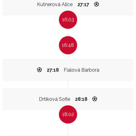
Kutnerová Alice
27:17
16:03
16:48
27:18
Fialová Barbora
Drtíková Sofie
28:18
18:02