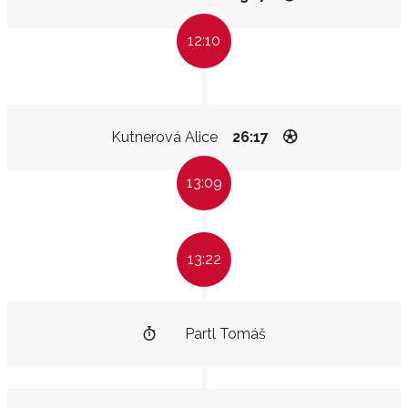
12:10
Kutnerová Alice
26:17
13:09
13:22
Partl Tomáš