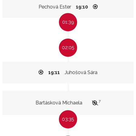
Pechová Ester
19:10
01:39
02:05
19:11
Juhošová Sára
7
Bartásková Michaela
03:35