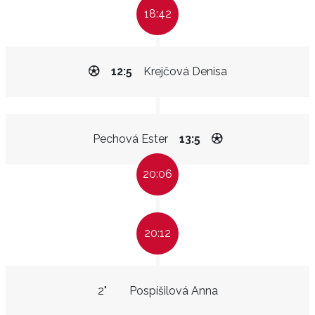
18:42
12:5
Krejčová Denisa
Pechová Ester
13:5
20:06
20:12
2"
Pospíšilová Anna