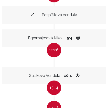
2"
Pospíšilová Vendula
Egermajerová Nikol
9:4
12:26
Gallikova Vendula
10:4
13:14
14:28