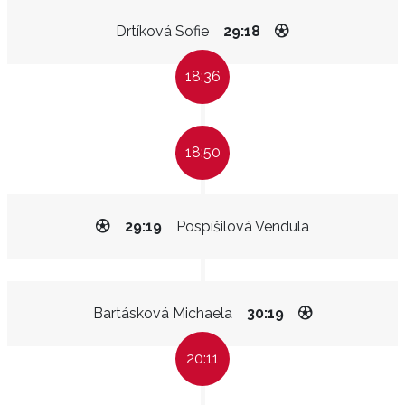
Drtíková Sofie
29:18
18:36
18:50
29:19
Pospíšilová Vendula
Bartásková Michaela
30:19
20:11