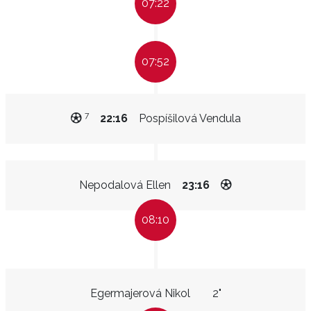
07:22
07:52
7
22:16
Pospíšilová Vendula
Nepodalová Ellen
23:16
08:10
Egermajerová Nikol
2"