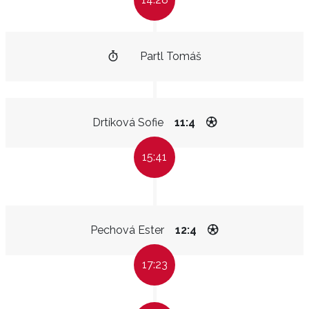
Partl Tomáš
Drtíková Sofie
11:4
15:41
Pechová Ester
12:4
17:23