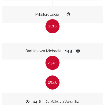
Mikulčík Lucia
21:18
Bartásková Michaela
14:5
23:01
25:46
14:6
Dvořáková Veronika