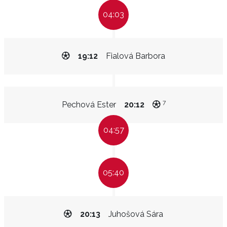
04:03
19:12
Fialová Barbora
7
Pechová Ester
20:12
04:57
05:40
20:13
Juhošová Sára