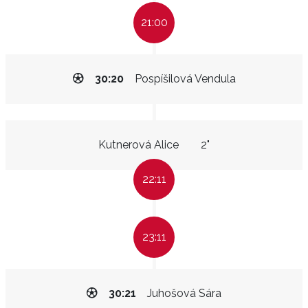
21:00
30:20
Pospíšilová Vendula
Kutnerová Alice
2"
22:11
23:11
30:21
Juhošová Sára