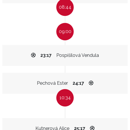
08:44
09:00
23:17
Pospíšilová Vendula
Pechová Ester
24:17
10:34
Kutnerová Alice
25:17