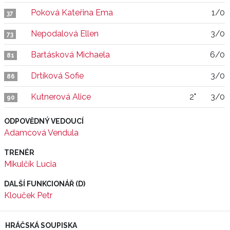
Poková Kateřina Ema
1/0
37
Nepodalová Ellen
3/0
73
Bartásková Michaela
6/0
81
Drtíková Sofie
3/0
86
Kutnerová Alice
2"
3/0
90
ODPOVĚDNÝ VEDOUCÍ
Adamcová Vendula
TRENÉR
Mikulčík Lucia
DALŠÍ FUNKCIONÁŘ (D)
Klouček Petr
HRÁČSKÁ SOUPISKA