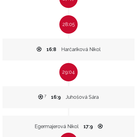
28:05
16:8
Harčariková Nikol
29:04
7
16:9
Juhošová Sára
Egermajerová Nikol
17:9