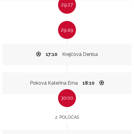
29:27
29:49
17:10
Krejčová Denisa
Poková Kateřina Ema
18:10
30:00
2. POLOČAS