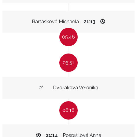
Bartásková Michaela
21:13
05:46
05:51
2"
Dvořáková Veronika
06:16
21:14
Pospíšilová Anna