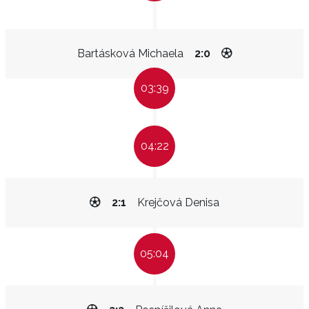
Bartásková Michaela
2:0
03:39
04:22
2:1
Krejčová Denisa
05:04