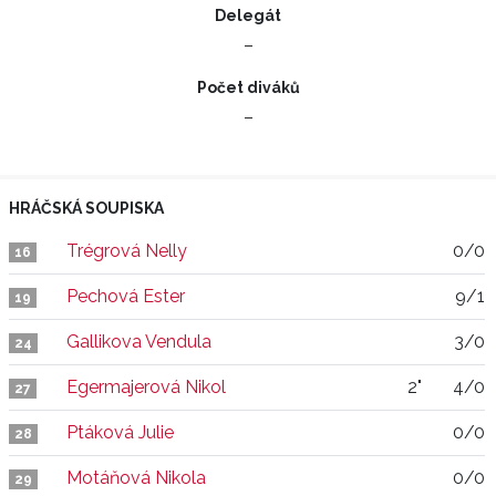
Delegát
–
Počet diváků
–
HRÁČSKÁ SOUPISKA
Trégrová Nelly
0/0
16
Pechová Ester
9/1
19
Gallikova Vendula
3/0
24
Egermajerová Nikol
2"
4/0
27
Ptáková Julie
0/0
28
Motáňová Nikola
0/0
29