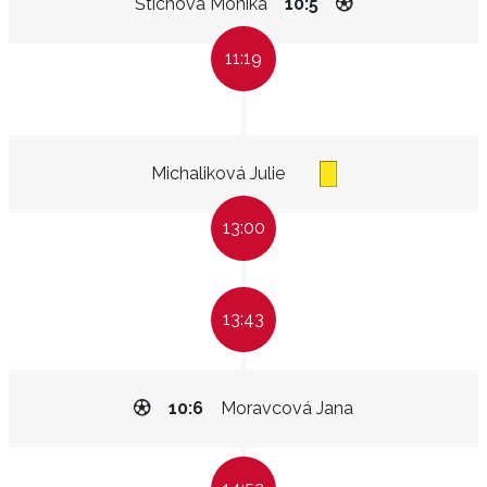
Štíchová Monika
10:5
11:19
Michaliková Julie
13:00
13:43
10:6
Moravcová Jana