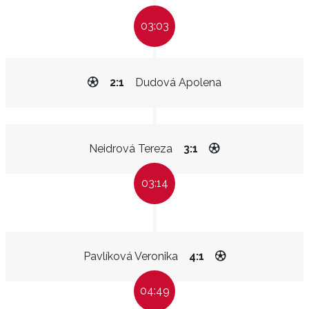
03:03
2:1
Dudová Apolena
Neidrová Tereza
3:1
03:14
Pavlíková Veronika
4:1
04:49