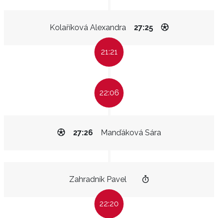
Kolaříková Alexandra
27:25
21:21
22:06
27:26
Manďáková Sára
Zahradník Pavel
22:20