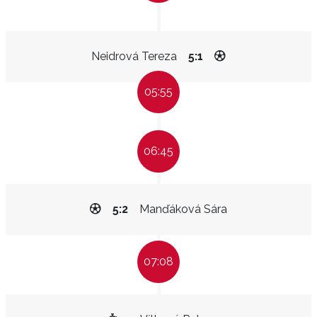
Neidrová Tereza
5:1
05:55
06:45
5:2
Manďáková Sára
07:08