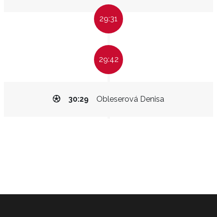
29:31
29:42
30:29
Obleserová Denisa