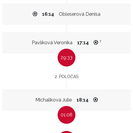
16:14
Obleserová Denisa
7
Pavlíková Veronika
17:14
29:33
2. POLOČAS
Michaliková Julie
18:14
01:08