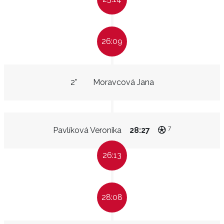
26:09
2"
Moravcová Jana
7
Pavlíková Veronika
28:27
26:13
28:08