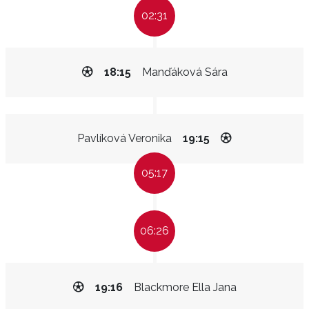
02:31
18:15
Manďáková Sára
Pavlíková Veronika
19:15
05:17
06:26
19:16
Blackmore Ella Jana