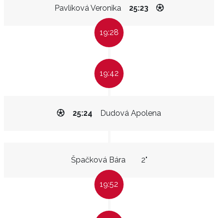
Pavlíková Veronika
25:23
19:28
19:42
25:24
Dudová Apolena
Špačková Bára
2"
19:52