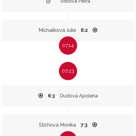
Vítková Petra
Michaliková Julie
6:2
07:14
07:23
6:3
Dudová Apolena
Štíchová Monika
7:3