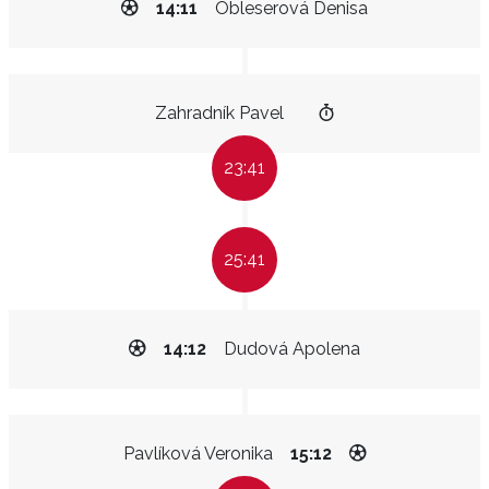
14:11
Obleserová Denisa
Zahradník Pavel
23:41
25:41
14:12
Dudová Apolena
Pavlíková Veronika
15:12