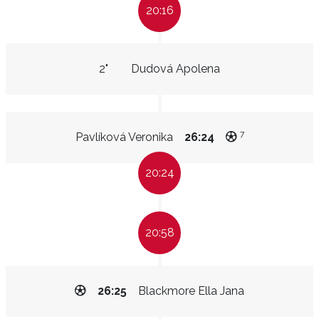
20:16
2"
Dudová Apolena
7
Pavlíková Veronika
26:24
20:24
20:58
26:25
Blackmore Ella Jana