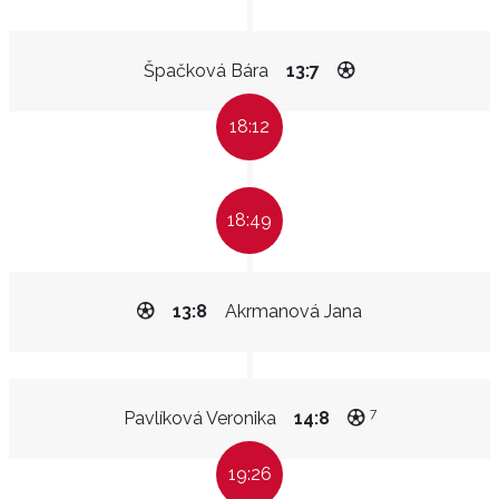
Špačková Bára
13:7
18:12
18:49
13:8
Akrmanová Jana
7
Pavlíková Veronika
14:8
19:26