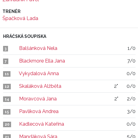
TRENÉR
Špačková Lada
HRÁČSKÁ SOUPISKA
Balšánková Nela
1/0
3
Blackmore Ella Jana
7/0
7
Vykydalová Anna
0/0
11
Skaláková Alžběta
2"
0/0
12
Moravcová Jana
2"
2/0
14
Pavlíková Andrea
3/0
15
Kadlecová Kateřina
0/0
20
Manďáková Sára
5/0
21