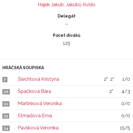
Hájek Jakub
,
Jakubů Kvido
Delegát
–
Počet diváků
125
HRÁČSKÁ SOUPISKA
Šlechtová Kristýna
2"
2"
1/0
7
Špačková Bára
2"
4/3
10
Martínková Veronika
0/0
11
Strnadová Ema
0/0
13
Pavlíková Veronika
15/5
14