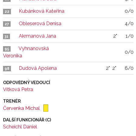
Kubánková Kateřina
0/0
22
Obleserová Denisa
4/0
27
Akrmanová Jana
2"
1/0
31
Vyhnanovská
95
0/0
Veronika
Dudová Apolena
2"
2"
6/0
98
ODPOVĚDNÝ VEDOUCÍ
Vítková Petra
TRENÉR
Červenka Michal
DALŠÍ FUNKCIONÁŘ (C)
Scheichl Daniel