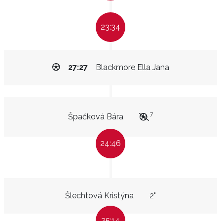
23:34
27:27
Blackmore Ella Jana
7
Špačková Bára
24:46
Šlechtová Kristýna
2"
25:14