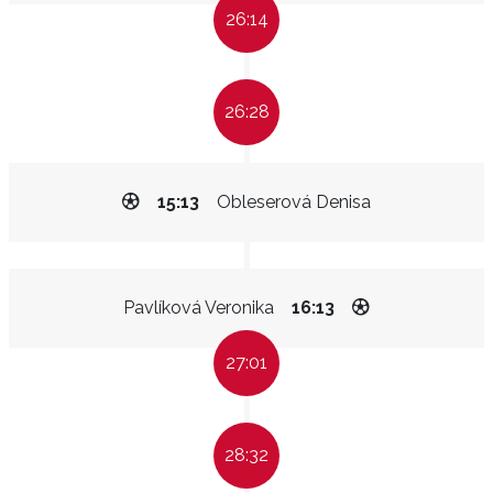
26:14
26:28
15:13
Obleserová Denisa
Pavlíková Veronika
16:13
27:01
28:32