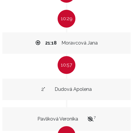
10:29
21:18
Moravcová Jana
10:57
2"
Dudová Apolena
7
Pavlíková Veronika