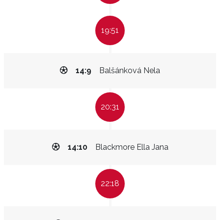
19:51
14:9
Balšánková Nela
20:31
14:10
Blackmore Ella Jana
22:18