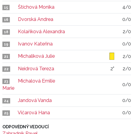
Štíchová Monika
4/0
15
Dvorská Andrea
0/0
16
Kolaříková Alexandra
2/0
18
Ivanov Kateřina
0/0
19
Michaliková Julie
2/0
21
Neidrová Tereza
2"
2/0
22
Michalová Emilie
23
0/0
Marie
Jandová Vanda
0/0
24
Vičarová Hana
0/0
25
ODPOVĚDNÝ VEDOUCÍ
Zahradník Pavel