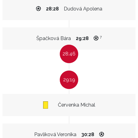
28:28
Dudová Apolena
7
Špačková Bára
29:28
28:46
29:19
Červenka Michal
Pavlíková Veronika
30:28