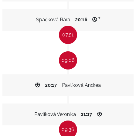
7
Špačková Bára
20:16
07:51
09:06
20:17
Pavlíková Andrea
Pavlíková Veronika
21:17
09:36