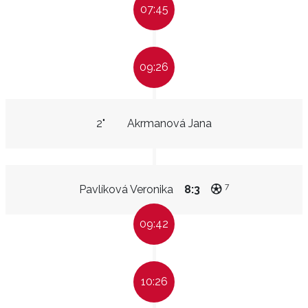
07:45
09:26
2"
Akrmanová Jana
7
Pavlíková Veronika
8:3
09:42
10:26