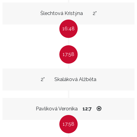
Šlechtová Kristýna
2"
16:48
17:58
2"
Skaláková Alžběta
Pavlíková Veronika
12:7
17:58