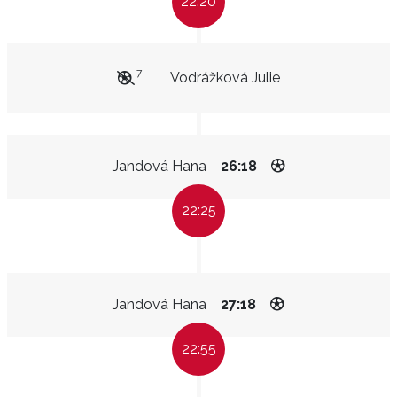
22:20
7
Vodrážková Julie
Jandová Hana
26:18
22:25
Jandová Hana
27:18
22:55