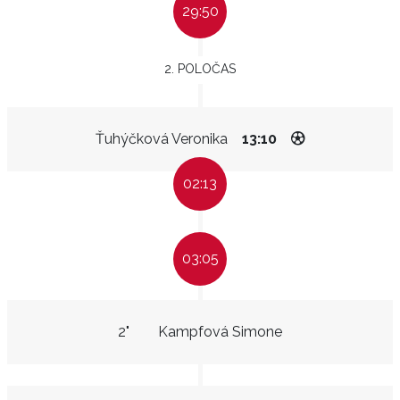
29:50
2. POLOČAS
Ťuhýčková Veronika
13:10
02:13
03:05
2"
Kampfová Simone