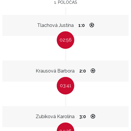
1. POLOČAS
Tlachová Justína
1:0
02:56
Krausová Barbora
2:0
03:41
Zubíková Karolína
3:0