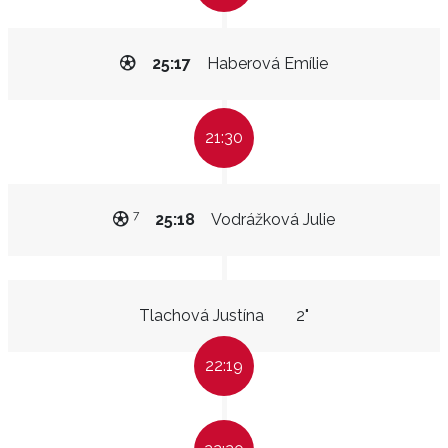
25:17
Haberová Emílie
21:30
7
25:18
Vodrážková Julie
Tlachová Justína
2"
22:19