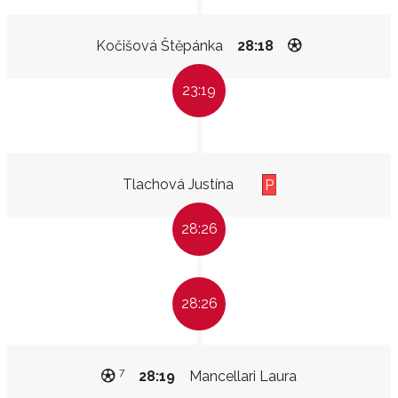
Kočišová Štěpánka
28:18
23:19
Tlachová Justína
P
28:26
28:26
7
28:19
Mancellari Laura