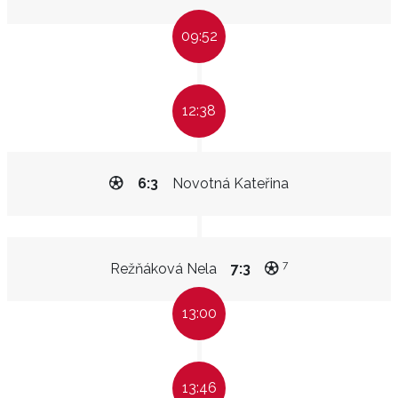
09:52
12:38
6:3
Novotná Kateřina
7
Režňáková Nela
7:3
13:00
13:46