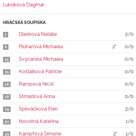
Lukšíková Dagmar
HRÁČSKÁ SOUPISKA
Dlesková Natálie
2/0
7
Pluhařová Michaela
2"
0/0
8
Švýcarská Michaela
0/0
13
Košťálková Patricie
0/0
15
Rampová Nicol
0/0
16
Strnadová Anna
0/0
18
Spěváčková Elen
2/0
19
Novotná Kateřina
1/0
21
Kampfová Simone
2"
1/0
23