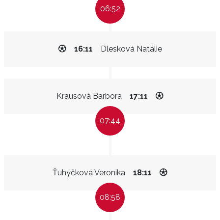
06:52
16:11
Dlesková Natálie
Krausová Barbora
17:11
07:44
Ťuhýčková Veronika
18:11
08:58