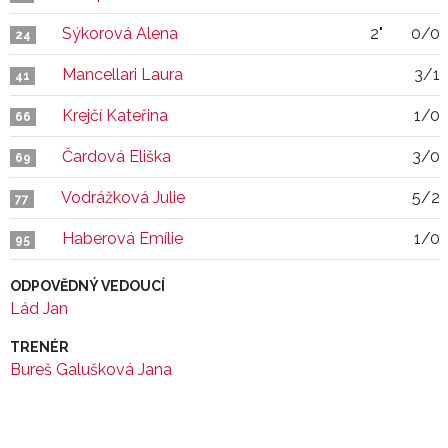
Sýkorová Alena
2"
0/0
24
Mancellari Laura
3/1
41
Krejčí Kateřina
1/0
66
Čardová Eliška
3/0
69
Vodrážková Julie
5/2
77
Haberová Emílie
1/0
95
ODPOVĚDNÝ VEDOUCÍ
Lád Jan
TRENÉR
Bureš Galušková Jana