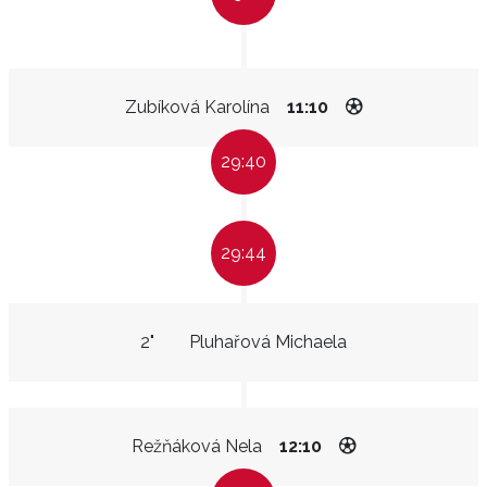
Zubíková Karolína
11:10
29:40
29:44
2"
Pluhařová Michaela
Režňáková Nela
12:10