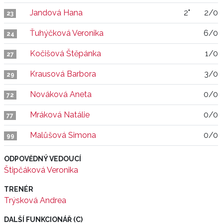
Jandová Hana
2"
2/0
23
Ťuhýčková Veronika
6/0
24
Kočišová Štěpánka
1/0
27
Krausová Barbora
3/0
29
Nováková Aneta
0/0
72
Mráková Natálie
0/0
77
Malůšová Simona
0/0
99
ODPOVĚDNÝ VEDOUCÍ
Štipčáková Veronika
TRENÉR
Trýsková Andrea
DALŠÍ FUNKCIONÁŘ (C)