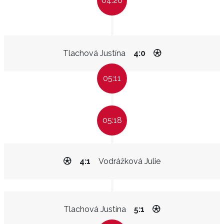
04:26
Tlachová Justína
4:0
05:11
05:18
4:1
Vodrážková Julie
Tlachová Justína
5:1