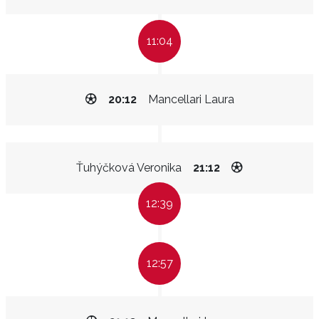
11:04
20:12
Mancellari Laura
Ťuhýčková Veronika
21:12
12:39
12:57