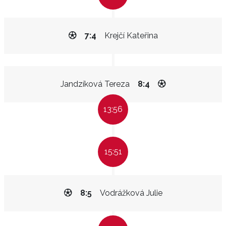
7:4
Krejčí Kateřina
Jandzíková Tereza
8:4
13:56
15:51
8:5
Vodrážková Julie