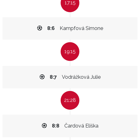
17:15
8:6
Kampfová Simone
19:15
8:7
Vodrážková Julie
21:28
8:8
Čardová Eliška