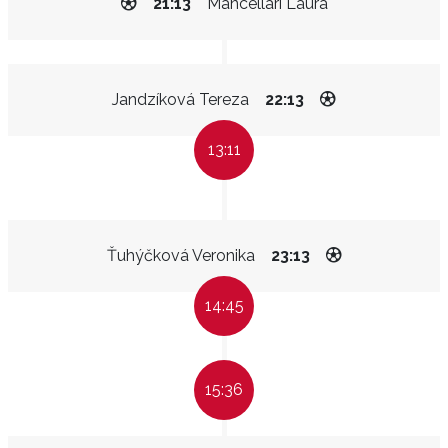
21:13
Mancellari Laura
Jandzíková Tereza
22:13
13:11
Ťuhýčková Veronika
23:13
14:45
15:36