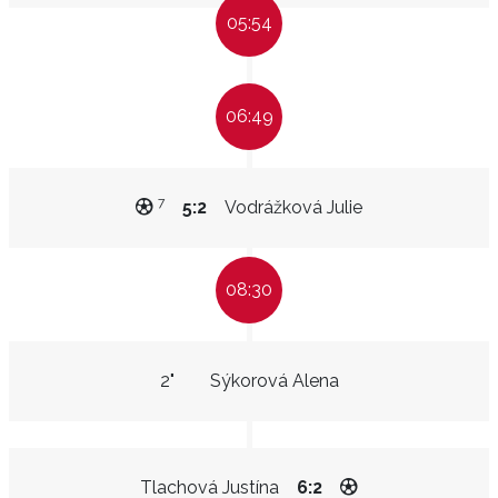
05:54
06:49
7
5:2
Vodrážková Julie
08:30
2"
Sýkorová Alena
Tlachová Justína
6:2