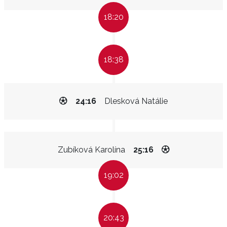
18:20
18:38
24:16
Dlesková Natálie
Zubíková Karolína
25:16
19:02
20:43