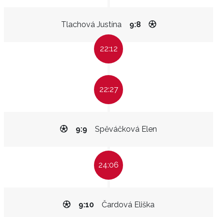
Tlachová Justína
9:8
22:12
22:27
9:9
Spěváčková Elen
24:06
9:10
Čardová Eliška