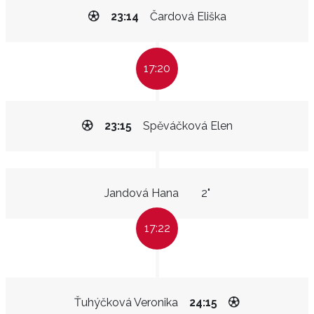
23:14
Čardová Eliška
17:20
23:15
Spěváčková Elen
Jandová Hana
2"
17:22
Ťuhýčková Veronika
24:15