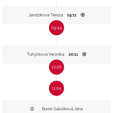
Jandzíková Tereza
19:11
09:49
Ťuhýčková Veronika
20:11
10:58
11:04
Bureš Galušková Jana