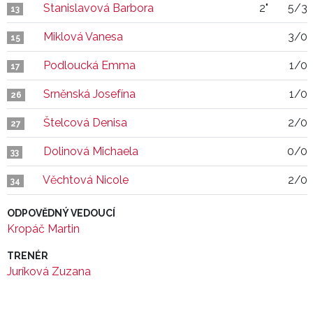
Stanislavová Barbora
2"
5/3
13
Miklová Vanesa
3/0
15
Podloucká Emma
1/0
17
Srněnská Josefína
1/0
26
Štelcová Denisa
2/0
27
Dolinová Michaela
0/0
33
Věchtová Nicole
2/0
34
ODPOVĚDNÝ VEDOUCÍ
Kropáč Martin
TRENÉR
Juríková Zuzana