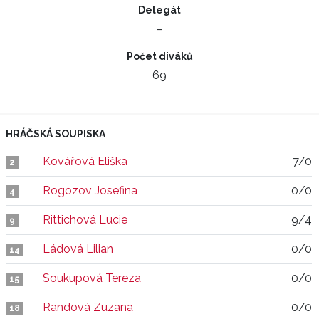
Delegát
–
Počet diváků
69
HRÁČSKÁ SOUPISKA
Kovářová Eliška
7/0
2
Rogozov Josefina
0/0
4
Rittichová Lucie
9/4
9
Ládová Lilian
0/0
14
Soukupová Tereza
0/0
15
Randová Zuzana
0/0
18