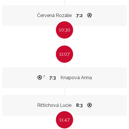
Červená Rozálie
7:2
10:30
11:07
7
7:3
Knapová Anna
Rittichová Lucie
8:3
11:47