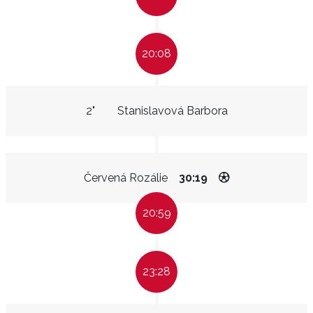
20:08
2"
Stanislavová Barbora
Červená Rozálie
30:19
20:59
23:28