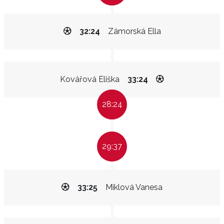
32:24
Zámorská Ella
Kovářová Eliška
33:24
28:24
29:37
33:25
Miklová Vanesa