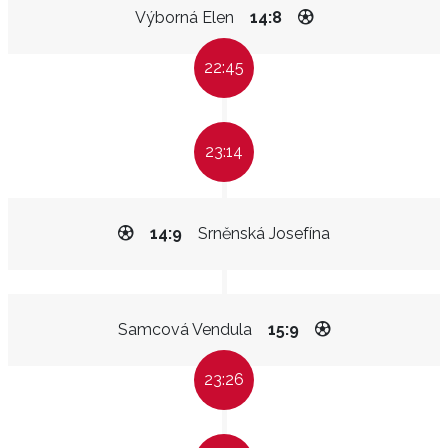
Výborná Elen
14:8
22:45
23:14
14:9
Srněnská Josefína
Samcová Vendula
15:9
23:26