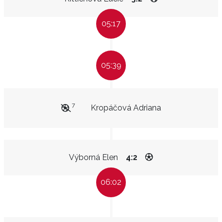
05:17
05:39
7
Kropáčová Adriana
Výborná Elen
4:2
06:02