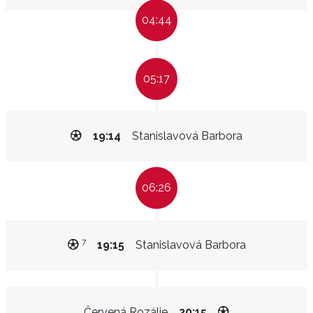
04:44
05:17
19:14
Stanislavová Barbora
06:26
7
19:15
Stanislavová Barbora
Červená Rozálie
20:15