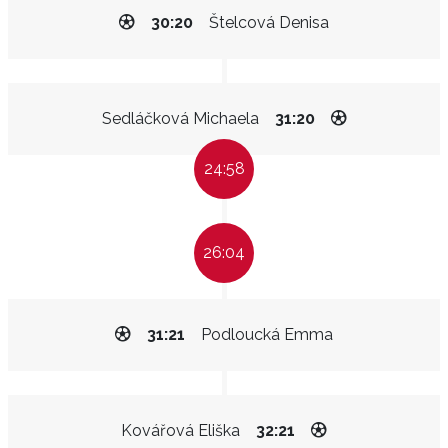
30:20
Štelcová Denisa
Sedláčková Michaela
31:20
24:58
26:04
31:21
Podloucká Emma
Kovářová Eliška
32:21