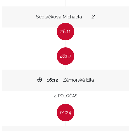
Sedláčková Michaela
2"
28:11
28:57
16:12
Zámorská Ella
2. POLOČAS
01:24