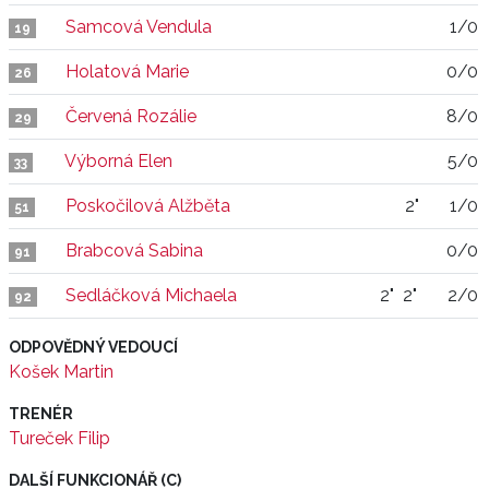
Samcová Vendula
1/0
19
Holatová Marie
0/0
26
Červená Rozálie
8/0
29
Výborná Elen
5/0
33
Poskočilová Alžběta
2"
1/0
51
Brabcová Sabina
0/0
91
Sedláčková Michaela
2"
2"
2/0
92
ODPOVĚDNÝ VEDOUCÍ
Košek Martin
TRENÉR
Tureček Filip
DALŠÍ FUNKCIONÁŘ (C)