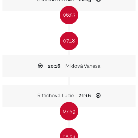
06:53
07:18
20:16
Miklová Vanesa
Rittichová Lucie
21:16
07:59
08:54