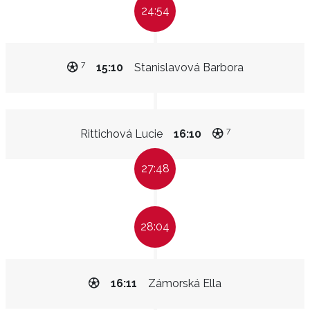
24:54
7
15:10
Stanislavová Barbora
7
Rittichová Lucie
16:10
27:48
28:04
16:11
Zámorská Ella