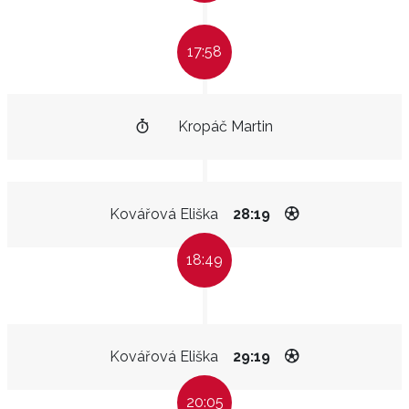
17:58
Kropáč Martin
Kovářová Eliška
28:19
18:49
Kovářová Eliška
29:19
20:05