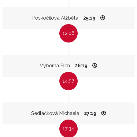
Poskočilová Alžběta
25:19
12:06
Výborná Elen
26:19
14:57
Sedláčková Michaela
27:19
17:34