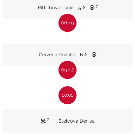
7
Rittichová Lucie
5:2
06:49
Červená Rozálie
6:2
09:42
10:01
7
Štelcová Denisa