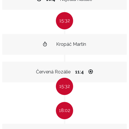
15:32
Kropáč Martin
Červená Rozálie
11:4
15:32
18:02