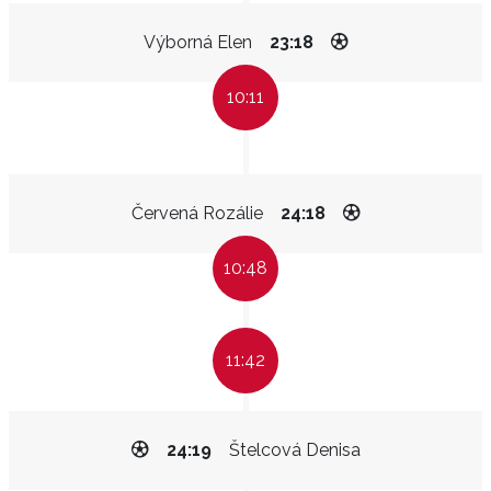
Výborná Elen
23:18
10:11
Červená Rozálie
24:18
10:48
11:42
24:19
Štelcová Denisa