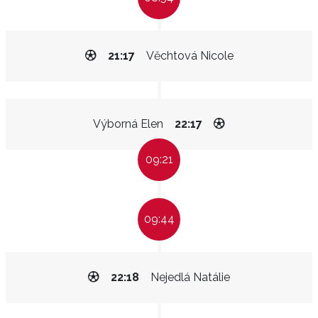
21:17
Věchtová Nicole
Výborná Elen
22:17
09:21
09:44
22:18
Nejedlá Natálie