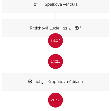
2"
Špalková Vendula
7
Rittichová Lucie
12:4
18:03
19:21
12:5
Kropáčová Adriana
20:12