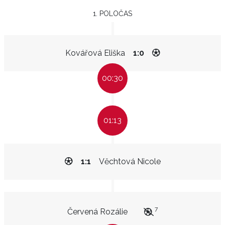
1. POLOČAS
Kovářová Eliška
1:0
00:30
01:13
1:1
Věchtová Nicole
7
Červená Rozálie