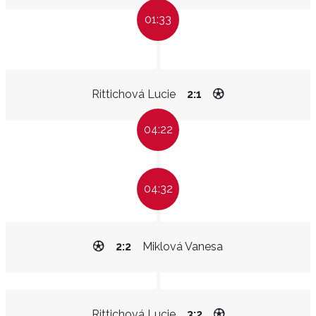
01:33
Rittichová Lucie
2:1
04:22
04:32
2:2
Miklová Vanesa
Rittichová Lucie
3:2