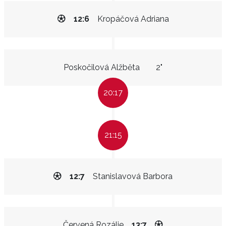
12:6
Kropáčová Adriana
Poskočilová Alžběta
2"
20:17
21:15
12:7
Stanislavová Barbora
Červená Rozálie
13:7