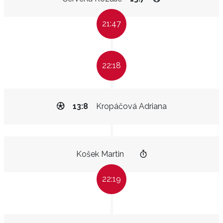
21:47
22:18
13:8
Kropáčová Adriana
Košek Martin
22:19