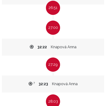
26:51
27:00
32:22
Knapová Anna
27:29
7
32:23
Knapová Anna
28:03