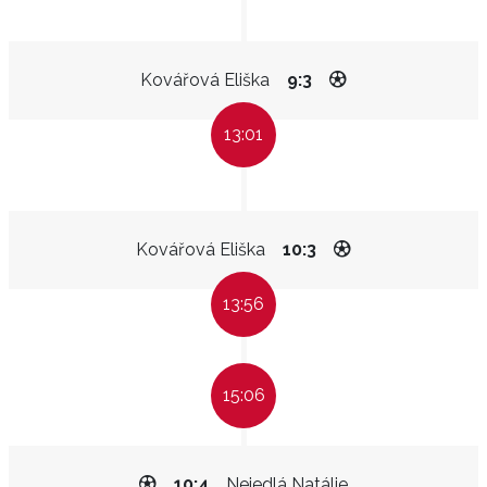
Kovářová Eliška
9:3
13:01
Kovářová Eliška
10:3
13:56
15:06
10:4
Nejedlá Natálie