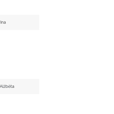
řina
Alžběta