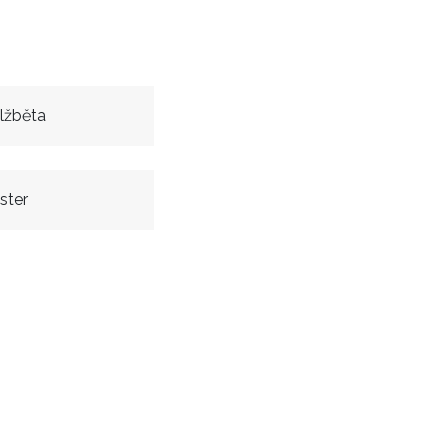
lžběta
ster