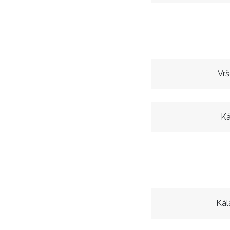
Vr
Ká
Kál