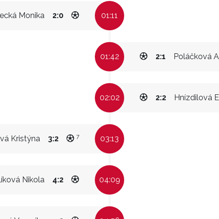
šecká Monika
2:0
01:11
01:42
2:1
Poláčková A
02:02
2:2
Hnízdilová E
7
vá Kristýna
3:2
03:13
líková Nikola
4:2
04:09