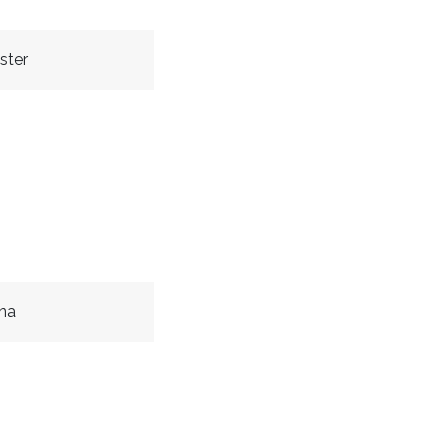
ster
ina