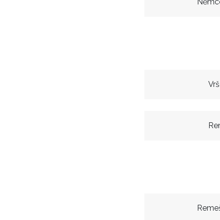
Němco
Vr
Re
Remeš