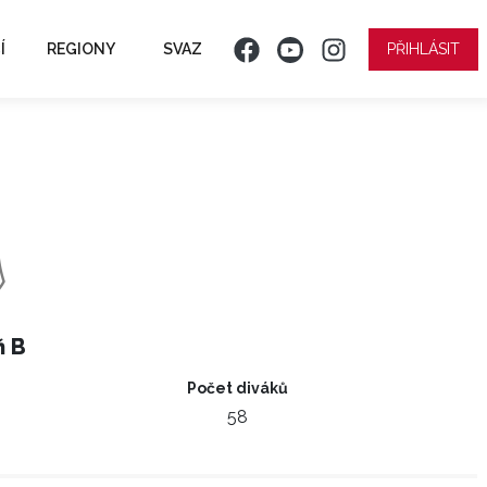
Í
REGIONY
SVAZ
PŘIHLÁSIT
ň B
Počet diváků
58