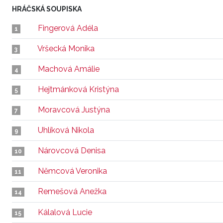
HRÁČSKÁ SOUPISKA
Fingerová Adéla
1
Vršecká Monika
3
Machová Amálie
4
Hejtmánková Kristýna
5
Moravcová Justýna
7
Uhlíková Nikola
9
Nárovcová Denisa
10
Němcová Veronika
11
Remešová Anežka
14
Kálalová Lucie
15