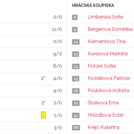
HRÁČSKÁ SOUPISKA
0/0
Limberská Sofie
8
11/0
Bergerová Dominika
9
0/0
Klementová Tina
12
9/2
Kurešová Markéta
13
6/0
Potokii Sofiia
14
2"
4/0
Košťálková Patricie
15
4/0
Poláčková Alžběta
16
2"
2/0
Štolková Ema
21
Hnízdilová Ester
1/0
41
Krejčí Kateřina
3/0
66