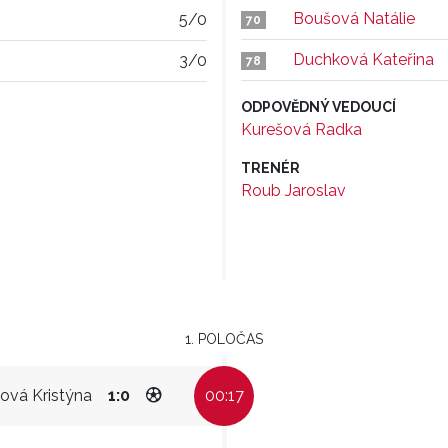
Boušová Natálie
5/0
70
Duchková Kateřina
3/0
78
ODPOVĚDNÝ VEDOUCÍ
Kurešová Radka
TRENÉR
Roub Jaroslav
1. POLOČAS
ová Kristýna
1:0
00:17