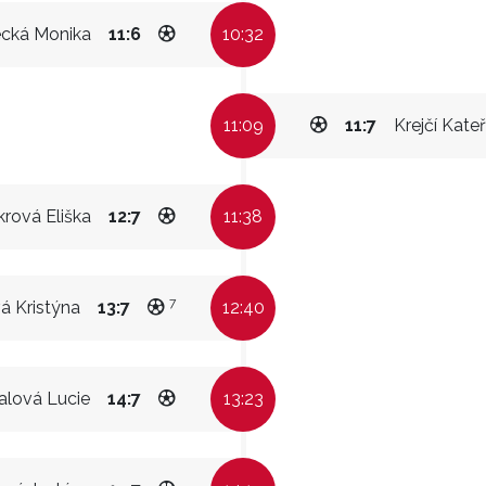
ecká Monika
11:6
10:32
11:09
11:7
Krejčí Kateř
rová Eliška
12:7
11:38
7
á Kristýna
13:7
12:40
alová Lucie
14:7
13:23