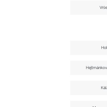
Vrš
Hok
Hejtmánkov
Kál