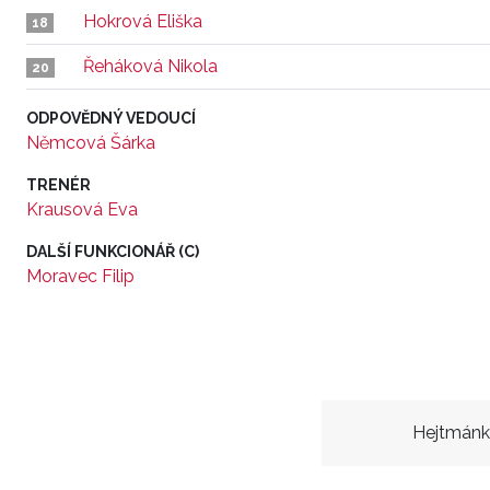
Hokrová Eliška
18
Řeháková Nikola
20
ODPOVĚDNÝ VEDOUCÍ
Němcová Šárka
TRENÉR
Krausová Eva
DALŠÍ FUNKCIONÁŘ (C)
Moravec Filip
Hejtmánk