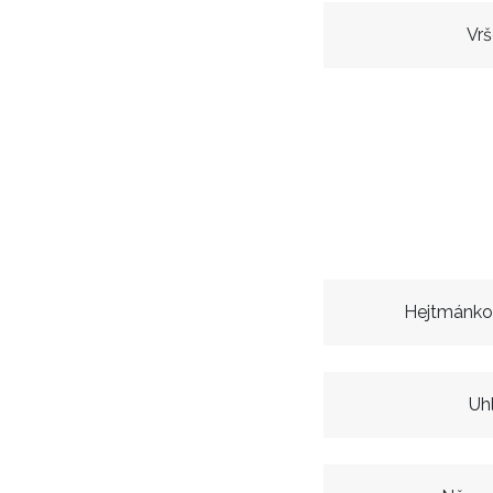
Vr
Hejtmánko
Uh