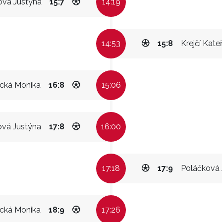
vá Justýna
15:7
14:19
14:53
15:8
Krejčí Kate
cká Monika
16:8
15:06
vá Justýna
17:8
16:00
17:18
17:9
Poláčková 
cká Monika
18:9
17:26