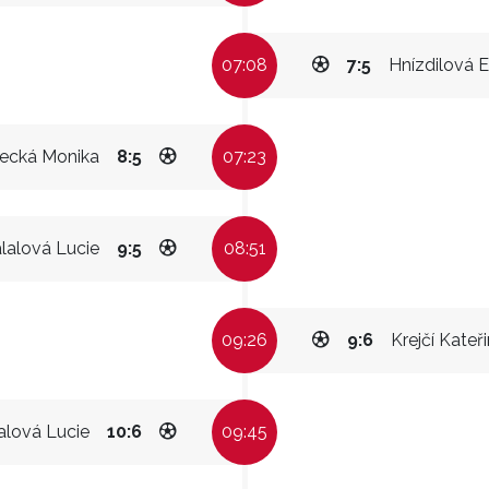
07:08
7:5
Hnízdilová E
šecká Monika
8:5
07:23
lalová Lucie
9:5
08:51
09:26
9:6
Krejčí Kateř
alová Lucie
10:6
09:45