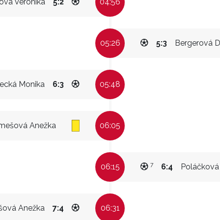
vá Veronika
5:2
04:56
05:26
5:3
Bergerová D
šecká Monika
6:3
05:48
mešová Anežka
06:05
7
06:15
6:4
Poláčková
ová Anežka
7:4
06:31