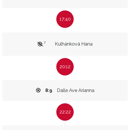
17:40
7
Kulhánková Hana
20:12
8:9
Dalle Ave Arianna
22:22