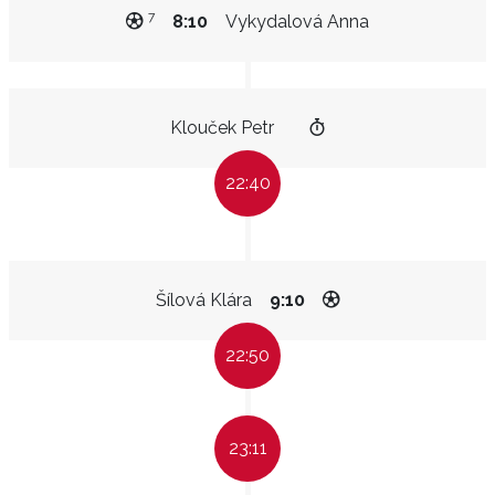
7
8:10
Vykydalová Anna
Klouček Petr
22:40
Šílová Klára
9:10
22:50
23:11