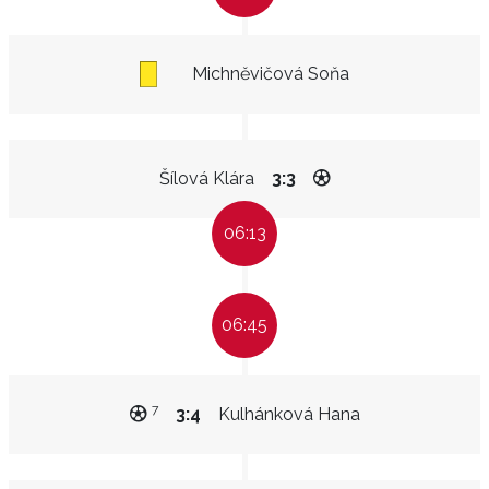
Michněvičová Soňa
Šílová Klára
3:3
06:13
06:45
7
3:4
Kulhánková Hana