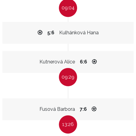
09:04
5:6
Kulhánková Hana
Kutnerová Alice
6:6
09:29
Fusová Barbora
7:6
13:26