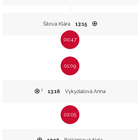
Šílová Klára
13:15
00:47
01:09
7
13:16
Vykydalová Anna
02:05