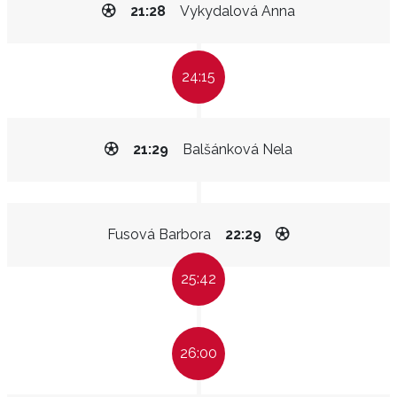
21:28
Vykydalová Anna
24:15
21:29
Balšánková Nela
Fusová Barbora
22:29
25:42
26:00