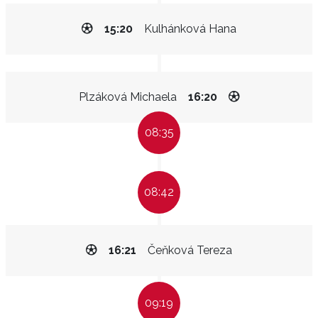
15:20
Kulhánková Hana
Plzáková Michaela
16:20
08:35
08:42
16:21
Čeňková Tereza
09:19