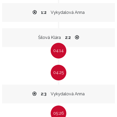
1:2
Vykydalová Anna
Šílová Klára
2:2
04:14
04:25
2:3
Vykydalová Anna
05:26