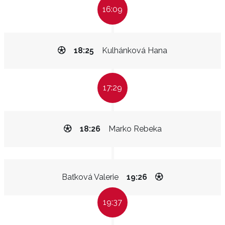
16:09
18:25
Kulhánková Hana
17:29
18:26
Marko Rebeka
Baťková Valerie
19:26
19:37