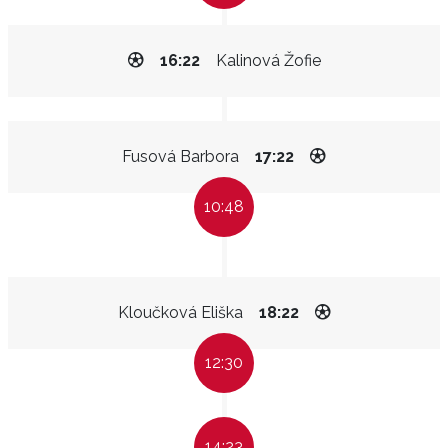
16:22
Kalinová Žofie
Fusová Barbora
17:22
10:48
Kloučková Eliška
18:22
12:30
14:23