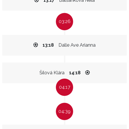
13:17
Balšánková Nela
03:26
13:18
Dalle Ave Arianna
Šílová Klára
14:18
04:17
04:39