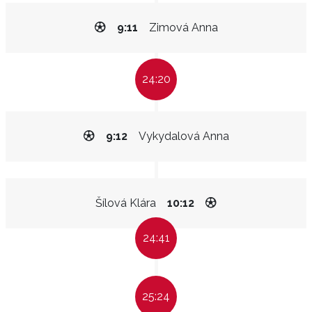
9:11
Zimová Anna
24:20
9:12
Vykydalová Anna
Šílová Klára
10:12
24:41
25:24