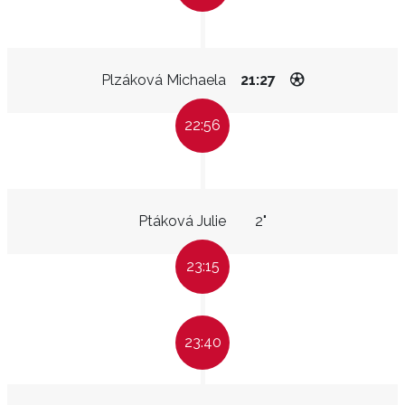
Plzáková Michaela
21:27
22:56
Ptáková Julie
2"
23:15
23:40