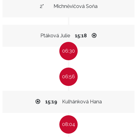
2"
Michněvičová Soňa
Ptáková Julie
15:18
06:30
06:56
15:19
Kulhánková Hana
08:04