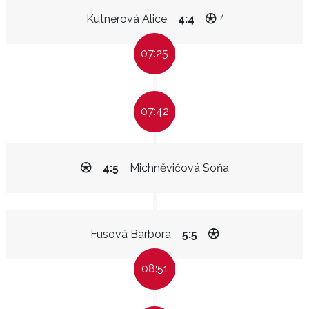
7
Kutnerová Alice
4:4
07:25
07:42
4:5
Michněvičová Soňa
Fusová Barbora
5:5
08:51