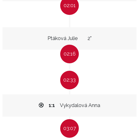
02:01
Ptáková Julie
2"
02:16
02:33
1:1
Vykydalová Anna
03:07