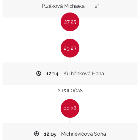
Plzáková Michaela
2"
27:25
29:23
12:14
Kulhánková Hana
2. POLOČAS
00:28
12:15
Michněvičová Soňa