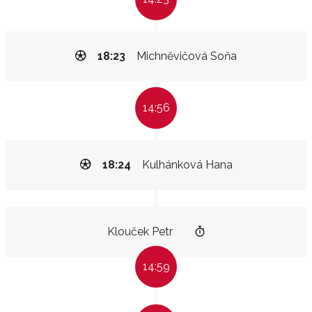
18:23
Michněvičová Soňa
14:56
18:24
Kulhánková Hana
Klouček Petr
14:59