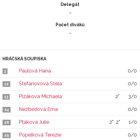
Delegát
–
Počet diváků
–
HRÁČSKÁ SOUPISKA
Paulová Hana
0/0
3
Štefanovová Stela
0/0
12
Plzáková Michaela
2"
3/0
13
Nezbedová Ema
0/0
24
Ptáková Julie
2"
2"
1/0
28
Popelková Terezie
0/0
29