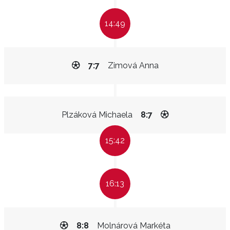
14:49
7:7
Zimová Anna
Plzáková Michaela
8:7
15:42
16:13
8:8
Molnárová Markéta