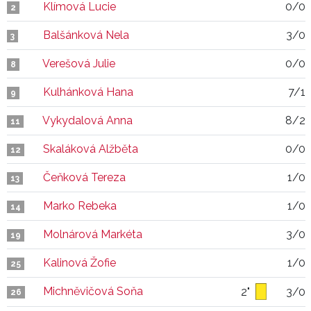
Klímová Lucie
0/0
2
Balšánková Nela
3/0
3
Verešová Julie
0/0
8
Kulhánková Hana
7/1
9
Vykydalová Anna
8/2
11
Skaláková Alžběta
0/0
12
Čeňková Tereza
1/0
13
Marko Rebeka
1/0
14
Molnárová Markéta
3/0
19
Kalinová Žofie
1/0
25
Michněvičová Soňa
2"
3/0
26