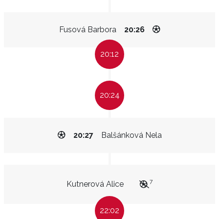
Fusová Barbora
20:26
20:12
20:24
20:27
Balšánková Nela
7
Kutnerová Alice
22:02