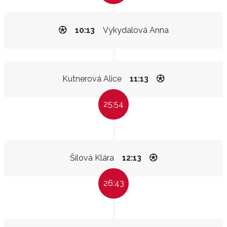
10:13
Vykydalová Anna
Kutnerová Alice
11:13
25:54
Šílová Klára
12:13
26:43