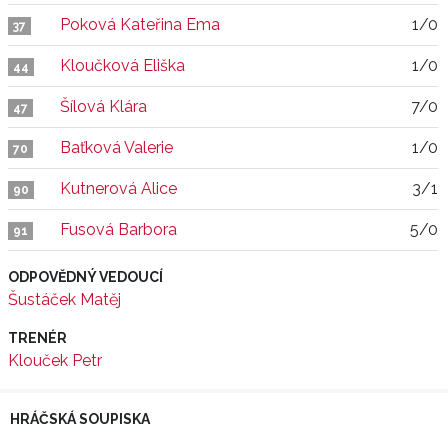
Poková Kateřina Ema
1/0
37
Kloučková Eliška
1/0
44
Šílová Klára
7/0
47
Baťková Valerie
1/0
70
Kutnerová Alice
3/1
90
Fusová Barbora
5/0
91
ODPOVĚDNÝ VEDOUCÍ
Šustáček Matěj
TRENÉR
Klouček Petr
HRÁČSKÁ SOUPISKA