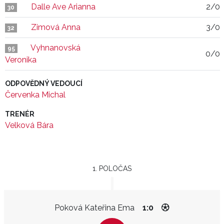
Dalle Ave Arianna
2/0
30
Zimová Anna
3/0
32
Vyhnanovská
95
0/0
Veronika
ODPOVĚDNÝ VEDOUCÍ
Červenka Michal
TRENÉR
Velková Bára
1. POLOČAS
Poková Kateřina Ema
1:0