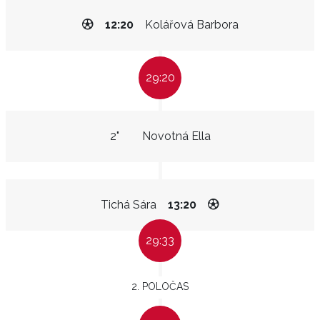
12:20
Kolářová Barbora
29:20
2"
Novotná Ella
Tichá Sára
13:20
29:33
2. POLOČAS