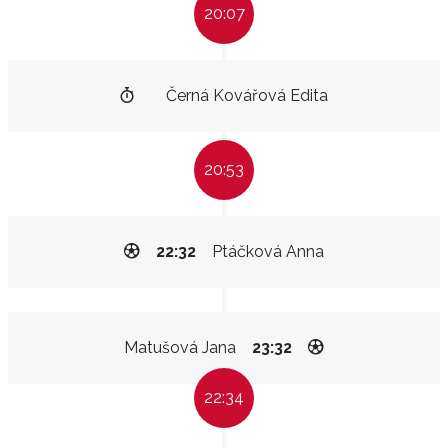
20:07
Černá Kovářová Edita
20:53
22:32
Ptáčková Anna
Matušová Jana
23:32
22:34