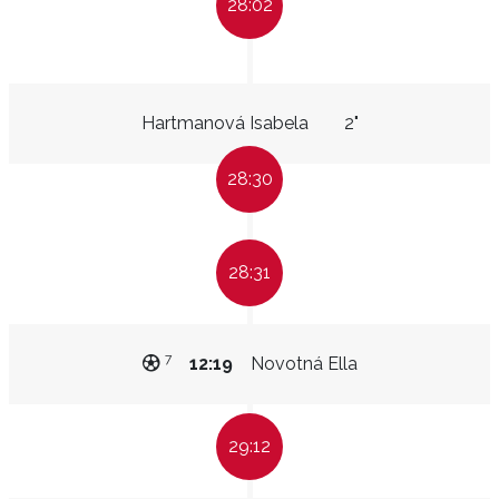
28:02
Hartmanová Isabela
2"
28:30
28:31
7
12:19
Novotná Ella
29:12