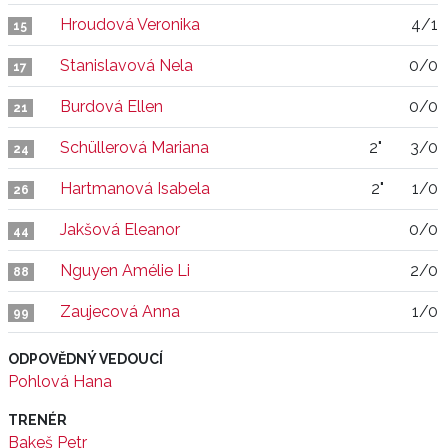
Hroudová Veronika
4/1
15
Stanislavová Nela
0/0
17
Burdová Ellen
0/0
21
Schüllerová Mariana
2"
3/0
24
Hartmanová Isabela
2"
1/0
26
Jakšová Eleanor
0/0
44
Nguyen Amélie Li
2/0
88
Zaujecová Anna
1/0
99
ODPOVĚDNÝ VEDOUCÍ
Pohlová Hana
TRENÉR
Bakeš Petr