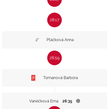
28:17
2"
Ptáčková Anna
28:59
Tomanová Barbora
P
Vaněčková Ema
26:35