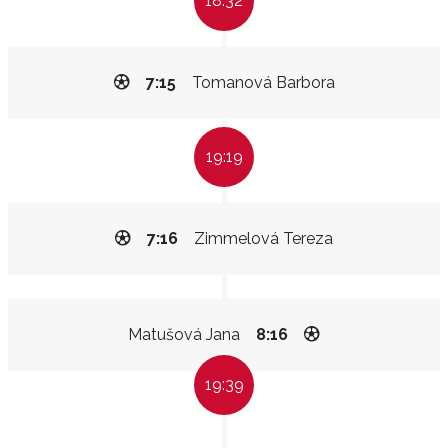
18:32
7:15
Tomanová Barbora
19:19
7:16
Zimmelová Tereza
Matušová Jana
8:16
19:39