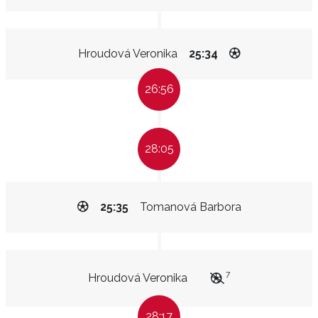
Hroudová Veronika
25:34
26:56
28:05
25:35
Tomanová Barbora
7
Hroudová Veronika
28:17