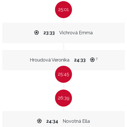
25:01
23:33
Vichrová Emma
7
Hroudová Veronika
24:33
25:45
26:39
24:34
Novotná Ella