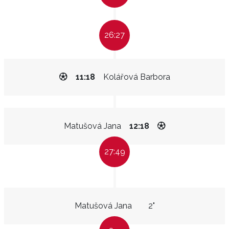
26:27
11:18
Kolářová Barbora
Matušová Jana
12:18
27:49
Matušová Jana
2"