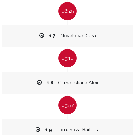
08:25
1:7
Nováková Klára
09:10
1:8
Černá Juliana Alex
09:57
1:9
Tomanová Barbora