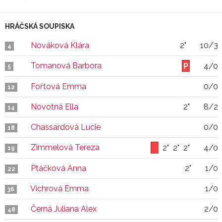
HRÁČSKÁ SOUPISKA
Nováková Klára
2"
10/3
4
Tomanová Barbora
4/0
5
Fořtová Emma
0/0
12
Novotná Ella
2"
8/2
14
Chassardová Lucie
0/0
18
Zimmelová Tereza
2"
2"
2"
4/0
19
Ptáčková Anna
2"
1/0
22
Vichrová Emma
1/0
36
Černá Juliana Alex
2/0
48