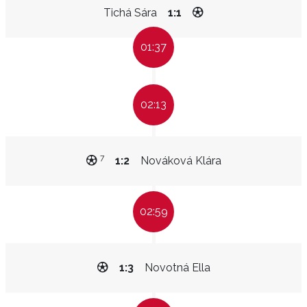
Tichá Sára
1:1
01:37
02:13
7
1:2
Nováková Klára
02:59
1:3
Novotná Ella