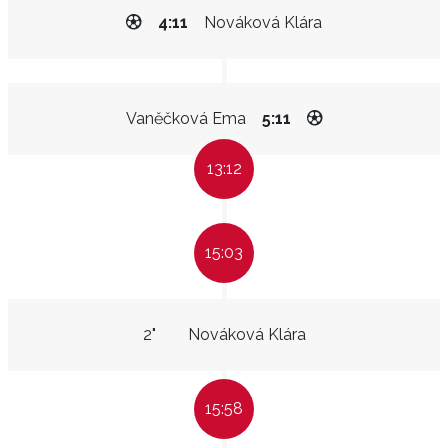
4:11
Nováková Klára
Vaněčková Ema
5:11
13:12
15:03
2"
Nováková Klára
15:58