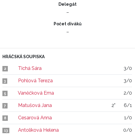
Delegát
–
Počet diváků
–
HRÁČSKÁ SOUPISKA
Tichá Sára
3/0
2
Pohlová Tereza
3/0
3
Vaněčková Ema
2/0
5
Matušová Jana
2"
6/1
7
Cesarová Anna
1/0
8
Antolíková Helena
0/0
13