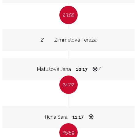
23:55
2"
Zimmelová Tereza
7
Matušová Jana
10:17
24:22
Tichá Sára
11:17
25:59