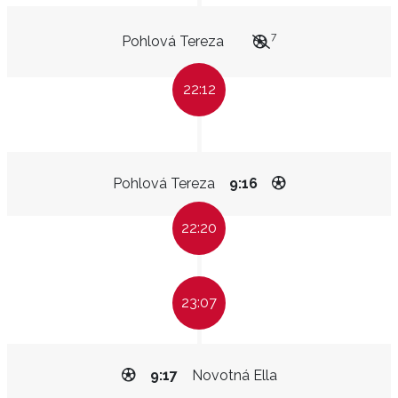
7
Pohlová Tereza
22:12
Pohlová Tereza
9:16
22:20
23:07
9:17
Novotná Ella