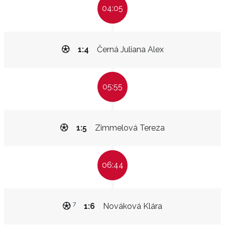
04:05
1:4
Černá Juliana Alex
05:55
1:5
Zimmelová Tereza
06:44
7
1:6
Nováková Klára