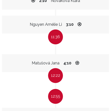
2:10
Nováková Klára
Nguyen Amélie Li
3:10
11:36
Matušová Jana
4:10
12:22
12:55