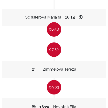
Schüllerová Mariana
16:24
06:58
07:52
2"
Zimmelová Tereza
09:03
16:25
Novotná Ella