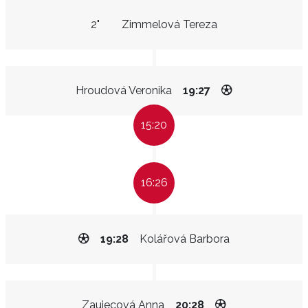
2"
Zimmelová Tereza
Hroudová Veronika
19:27
15:20
16:26
19:28
Kolářová Barbora
Zaujecová Anna
20:28