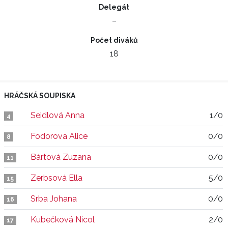
Delegát
–
Počet diváků
18
HRÁČSKÁ SOUPISKA
Seidlová Anna
1/0
4
Fodorova Alice
0/0
8
Bártová Zuzana
0/0
11
Zerbsová Ella
5/0
15
Srba Johana
0/0
16
Kubečková Nicol
2/0
17