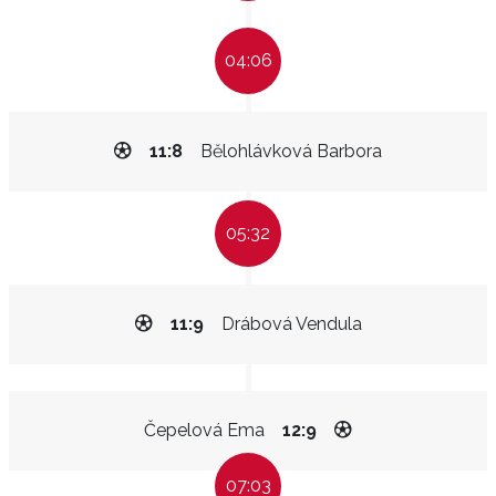
04:06
11:8
Bělohlávková Barbora
05:32
11:9
Drábová Vendula
Čepelová Ema
12:9
07:03