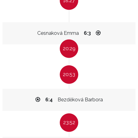
18:27
Cesnaková Emma
6:3
20:29
20:53
6:4
Bezděková Barbora
23:52