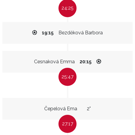
24:25
19:15
Bezděková Barbora
Cesnaková Emma
20:15
25:47
Čepelová Ema
2"
27:17