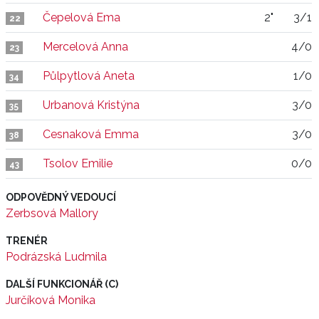
Čepelová Ema
2"
3/1
22
Mercelová Anna
4/0
23
Půlpytlová Aneta
1/0
34
Urbanová Kristýna
3/0
35
Cesnaková Emma
3/0
38
Tsolov Emilie
0/0
43
ODPOVĚDNÝ VEDOUCÍ
Zerbsová Mallory
TRENÉR
Podrázská Ludmila
DALŠÍ FUNKCIONÁŘ (C)
Jurčíková Monika