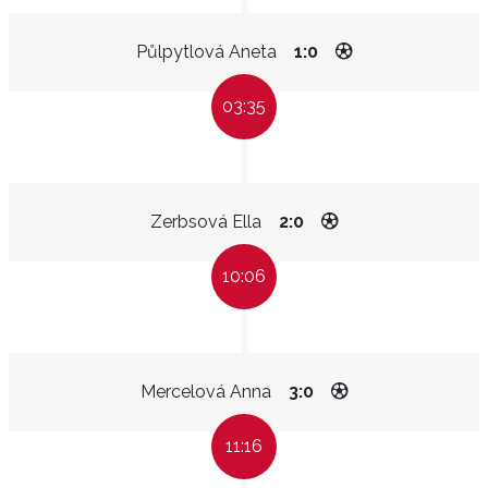
Půlpytlová Aneta
1:0
03:35
Zerbsová Ella
2:0
10:06
Mercelová Anna
3:0
11:16