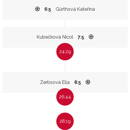
6:5
Gürthová Kateřina
Kubečková Nicol
7:5
24:29
Zerbsová Ella
8:5
26:44
28:19