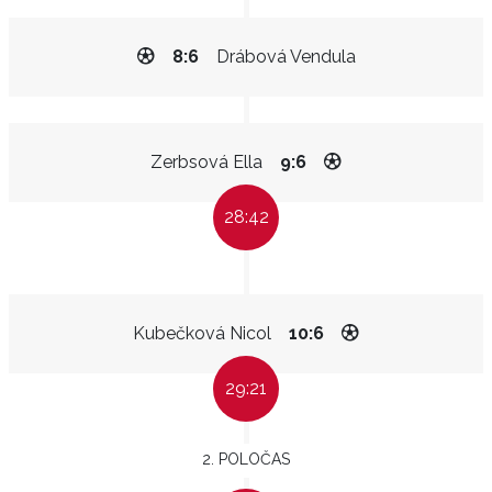
8:6
Drábová Vendula
Zerbsová Ella
9:6
28:42
Kubečková Nicol
10:6
29:21
2. POLOČAS