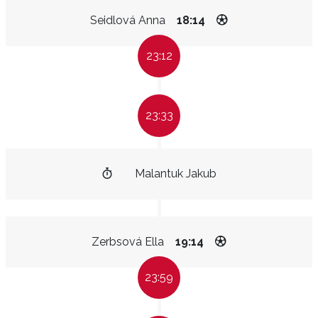
Seidlová Anna
18:14
23:12
23:33
Malantuk Jakub
Zerbsová Ella
19:14
23:59