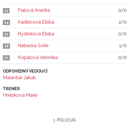
Fialová Anežka
0/0
13
Kadlecová Eliška
2/0
14
Ryšlinková Eliška
0/0
17
Nebeská Sofie
1/0
18
Kopalová Veronika
0/0
77
ODPOVĚDNÝ VEDOUCÍ
Malantuk Jakub
TRENÉR
Hřebíková Marie
1. POLOČAS