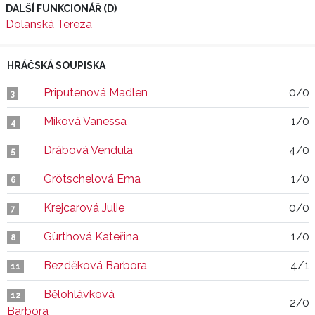
DALŠÍ FUNKCIONÁŘ (D)
Dolanská Tereza
HRÁČSKÁ SOUPISKA
Priputenová Madlen
0/0
3
Míková Vanessa
1/0
4
Drábová Vendula
4/0
5
Grötschelová Ema
1/0
6
Krejcarová Julie
0/0
7
Gürthová Kateřina
1/0
8
Bezděková Barbora
4/1
11
Bělohlávková
12
2/0
Barbora