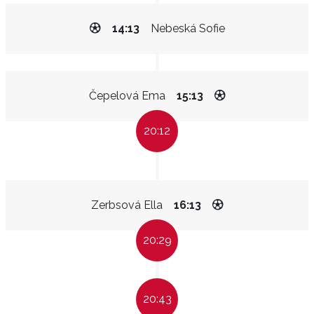
14:13
Nebeská Sofie
Čepelová Ema
15:13
20:12
Zerbsová Ella
16:13
20:29
20:43