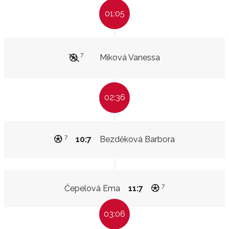
01:05
7
Míková Vanessa
02:36
7
10:7
Bezděková Barbora
7
Čepelová Ema
11:7
03:06