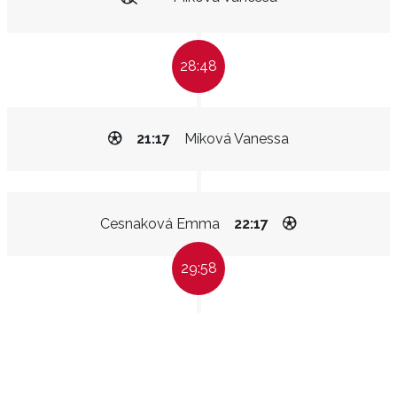
28:48
21:17
Míková Vanessa
Cesnaková Emma
22:17
29:58