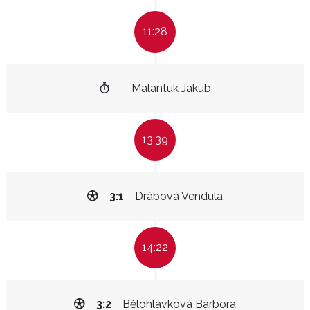
11:28
Malantuk Jakub
13:39
3:1
Drábová Vendula
14:22
3:2
Bělohlávková Barbora