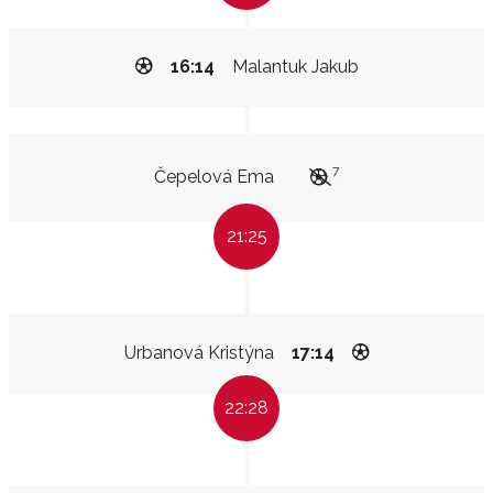
16:14
Malantuk Jakub
7
Čepelová Ema
21:25
Urbanová Kristýna
17:14
22:28