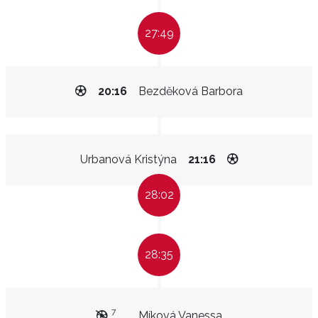
27:49
20:16
Bezděková Barbora
Urbanová Kristýna
21:16
28:02
28:35
7
Míková Vanessa