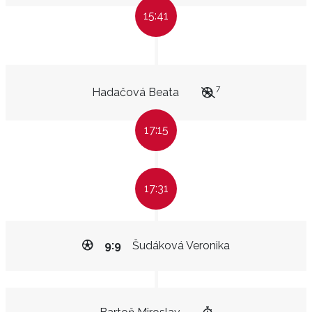
15:41
7
Hadačová Beata
17:15
17:31
9:9
Šudáková Veronika