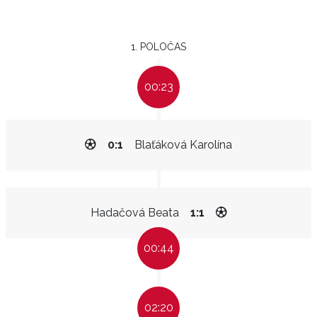
1. POLOČAS
00:23
0:1
Blaťáková Karolína
Hadačová Beata
1:1
00:44
02:20