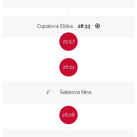
Cupalová Eliška
28:33
25:57
26:01
2"
Šebková Nina
26:08