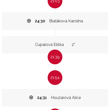
21:03
24:30
Blaťáková Karolína
Cupalová Eliška
2"
21:39
21:54
24:31
Houzarová Alice