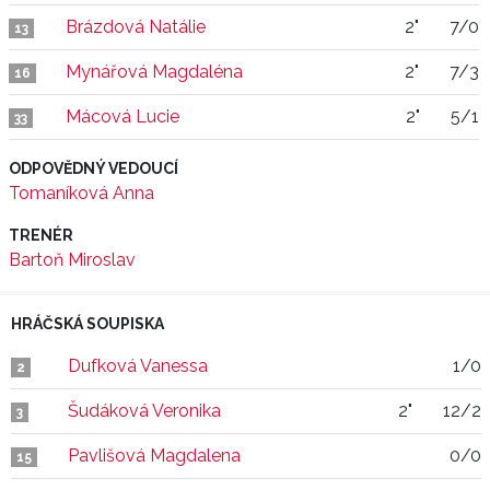
Brázdová Natálie
2"
7/0
13
Mynářová Magdaléna
2"
7/3
16
Mácová Lucie
2"
5/1
33
ODPOVĚDNÝ VEDOUCÍ
Tomaníková Anna
TRENÉR
Bartoň Miroslav
HRÁČSKÁ SOUPISKA
Dufková Vanessa
1/0
2
Šudáková Veronika
2"
12/2
3
Pavlišová Magdalena
0/0
15