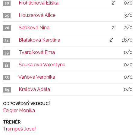
Fröhlichová Eliška
2"
0/0
18
Houzarová Alice
3/0
25
Šebková Nina
2"
2/0
26
Blaťáková Karolína
2"
16/0
34
Tvardíková Ema
0/0
39
Šoukalová Valentýna
0/0
53
Váňová Veronika
0/0
55
Králová Adéla
0/0
69
ODPOVĚDNÝ VEDOUCÍ
Feigler Monika
TRENÉR
Trumpeš Josef