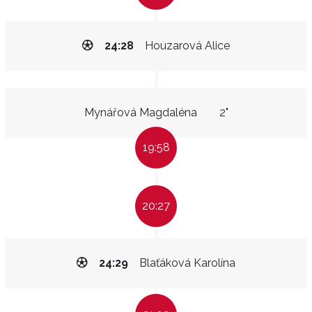
24:28
Houzarová Alice
Mynářová Magdaléna
2"
19:58
20:27
24:29
Blaťáková Karolína