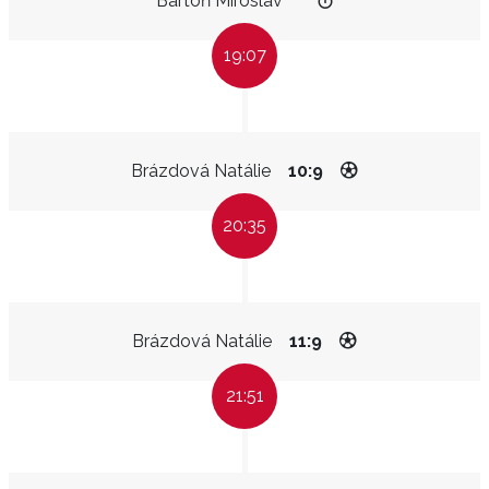
Bartoň Miroslav
19:07
Brázdová Natálie
10:9
20:35
Brázdová Natálie
11:9
21:51