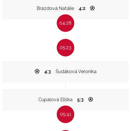
Brázdová Natálie
4:2
04:28
05:23
4:3
Šudáková Veronika
Cupalová Eliška
5:3
05:41