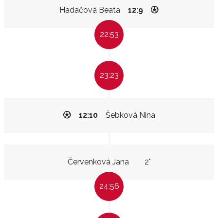
Hadačová Beata
12:9
22:53
23:23
12:10
Šebková Nina
Červenková Jana
2"
24:56