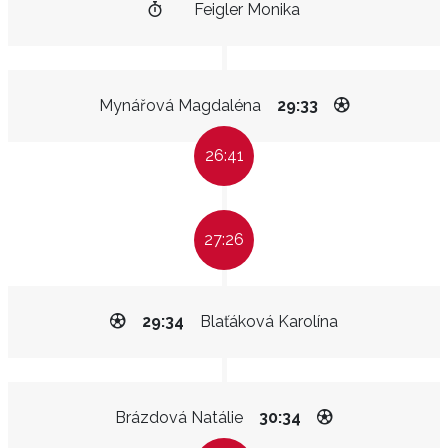
Feigler Monika
Mynářová Magdaléna
29:33
26:41
27:26
29:34
Blaťáková Karolína
Brázdová Natálie
30:34