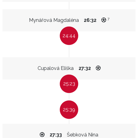
7
Mynářová Magdaléna
26:32
24:44
Cupalová Eliška
27:32
25:23
25:39
27:33
Šebková Nina