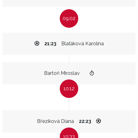
09:02
21:23
Blaťáková Karolína
Bartoň Miroslav
10:12
Březíková Diana
22:23
10:33