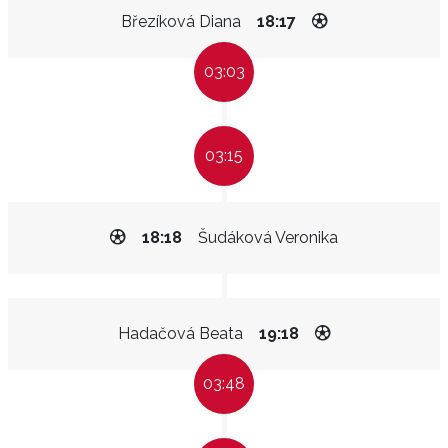
Březíková Diana
18:17
03:03
03:15
18:18
Šudáková Veronika
Hadačová Beata
19:18
03:48