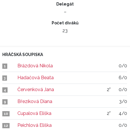
Delegát
–
Počet diváků
23
HRÁČSKÁ SOUPISKA
Brázdová Nikola
0/0
1
Hadačová Beata
6/0
3
Červenková Jana
2"
0/0
4
Březíková Diana
3/0
9
Cupalová Eliška
2"
4/0
10
Peichlová Eliška
0/0
12