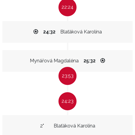
22:24
24:32
Blaťáková Karolína
Mynářová Magdaléna
25:32
23:53
24:23
2"
Blaťáková Karolína