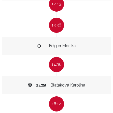
12:43
13:36
Feigler Monika
14:36
24:25
Blaťáková Karolína
16:12