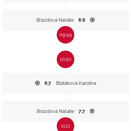
Brázdová Natálie
6:6
09:49
10:50
6:7
Blaťáková Karolína
Brázdová Natálie
7:7
11:11