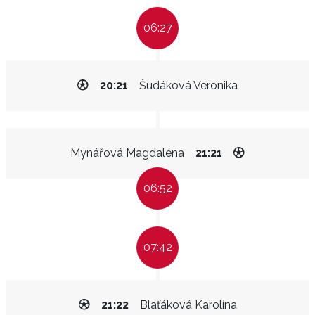
06:27
20:21
Šudáková Veronika
Mynářová Magdaléna
21:21
06:52
07:42
21:22
Blaťáková Karolína