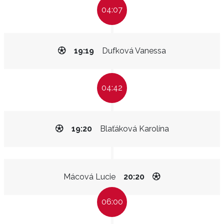
04:07
19:19
Dufková Vanessa
04:42
19:20
Blaťáková Karolína
Mácová Lucie
20:20
06:00