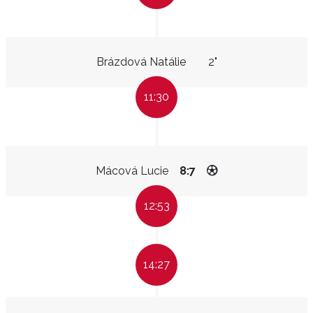
Brázdová Natálie
2"
11:30
Mácová Lucie
8:7
12:53
14:27