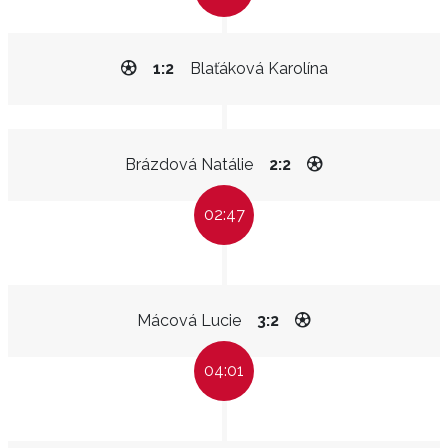
1:2
Blaťáková Karolína
Brázdová Natálie
2:2
02:47
Mácová Lucie
3:2
04:01