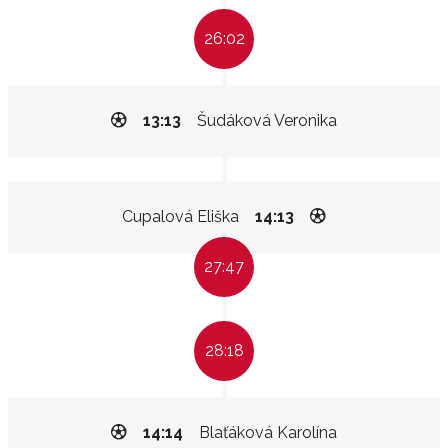
26:02
13:13
Šudáková Veronika
Cupalová Eliška
14:13
27:47
28:18
14:14
Blaťáková Karolína