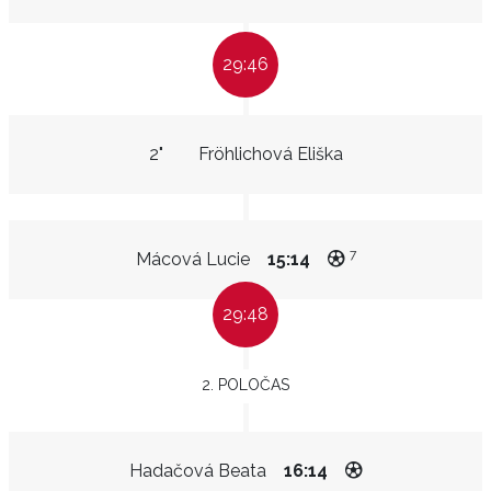
29:46
2"
Fröhlichová Eliška
7
Mácová Lucie
15:14
29:48
2. POLOČAS
Hadačová Beata
16:14