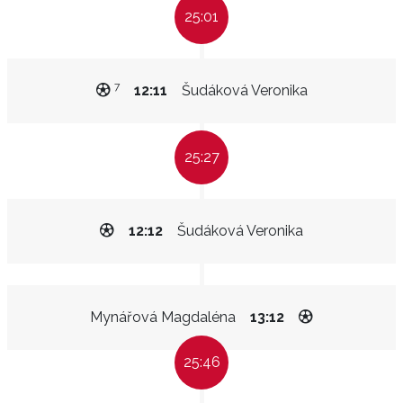
25:01
7
12:11
Šudáková Veronika
25:27
12:12
Šudáková Veronika
Mynářová Magdaléna
13:12
25:46