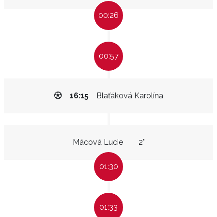
00:26
00:57
16:15
Blaťáková Karolína
Mácová Lucie
2"
01:30
01:33