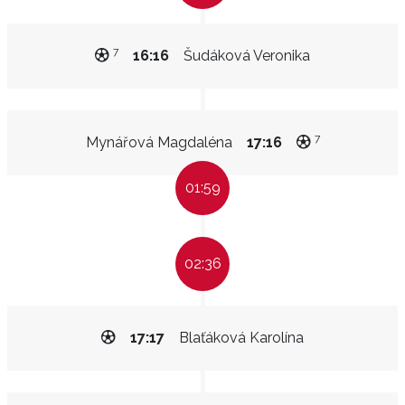
7
16:16
Šudáková Veronika
7
Mynářová Magdaléna
17:16
01:59
02:36
17:17
Blaťáková Karolína