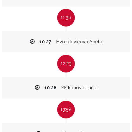
11:36
10:27
Hvozdovičová Aneta
12:23
10:28
Škrkoňová Lucie
13:58