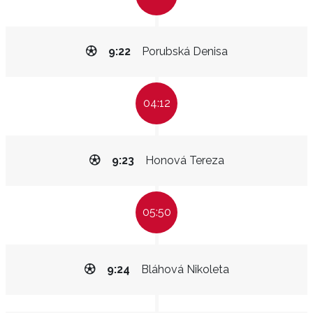
9:22
Porubská Denisa
04:12
9:23
Honová Tereza
05:50
9:24
Bláhová Nikoleta