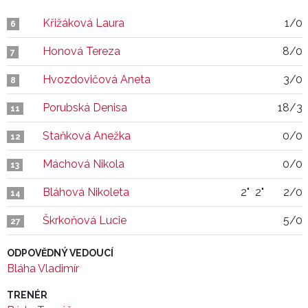
Křižáková Laura
1/0
6
Honová Tereza
8/0
7
Hvozdovičová Aneta
3/0
8
Porubská Denisa
18/3
11
Staňková Anežka
0/0
12
Máchová Nikola
0/0
13
Bláhová Nikoleta
2"
2"
2/0
14
Škrkoňová Lucie
5/0
27
ODPOVĚDNÝ VEDOUCÍ
Bláha Vladimír
TRENÉR