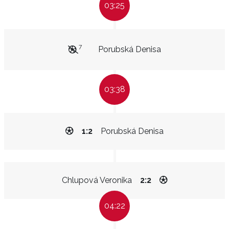
03:25
7
Porubská Denisa
03:38
1:2
Porubská Denisa
Chlupová Veronika
2:2
04:22