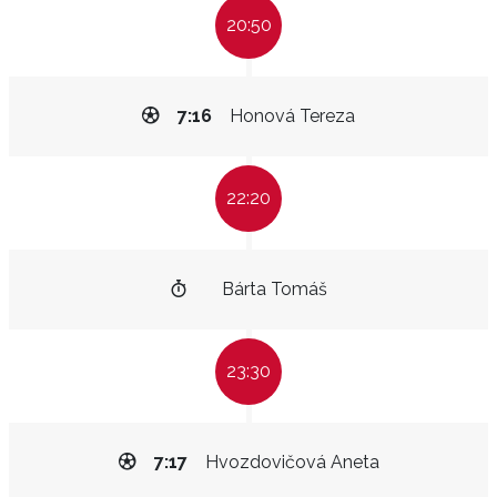
20:50
7:16
Honová Tereza
22:20
Bárta Tomáš
23:30
7:17
Hvozdovičová Aneta