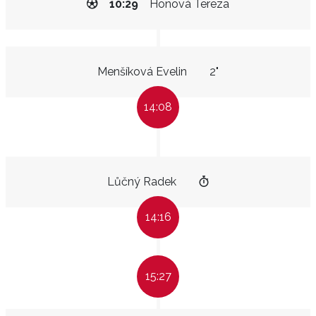
10:29
Honová Tereza
Menšíková Evelin
2"
14:08
Lůčný Radek
14:16
15:27