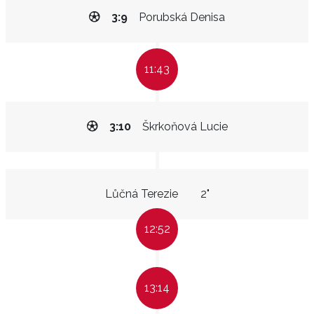
3:9
Porubská Denisa
11:43
3:10
Škrkoňová Lucie
Lůčná Terezie
2"
12:52
13:14