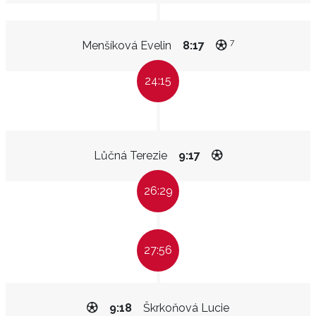
7
Menšíková Evelin
8:17
24:15
Lůčná Terezie
9:17
26:29
27:56
9:18
Škrkoňová Lucie