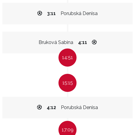
3:11
Porubská Denisa
Bruková Sabina
4:11
14:51
15:15
4:12
Porubská Denisa
17:09