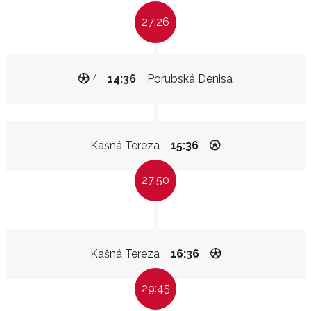
27:26
7
14:36
Porubská Denisa
Kašná Tereza
15:36
27:50
Kašná Tereza
16:36
29:45