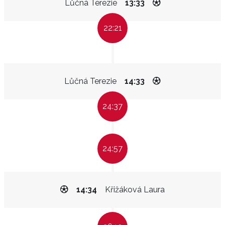
Lůčná Terezie
13:33
22:21
Lůčná Terezie
14:33
24:37
24:57
14:34
Křižáková Laura