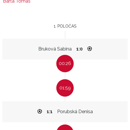
Bárta Tomáš
1. POLOČAS
Bruková Sabina
1:0
00:26
01:59
1:1
Porubská Denisa