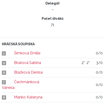
Delegát
–
Počet diváků
71
HRÁČSKÁ SOUPISKA
Šimková Emílie
0/0
1
Bruková Sabina
2"
2"
3/0
2
Blažková Denisa
0/0
6
Čechmánková
7
0/0
Vanesa
Manko Kateryna
0/0
8