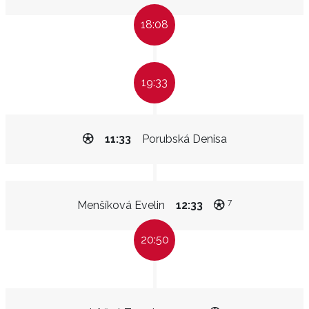
18:08
19:33
11:33
Porubská Denisa
7
Menšíková Evelin
12:33
20:50