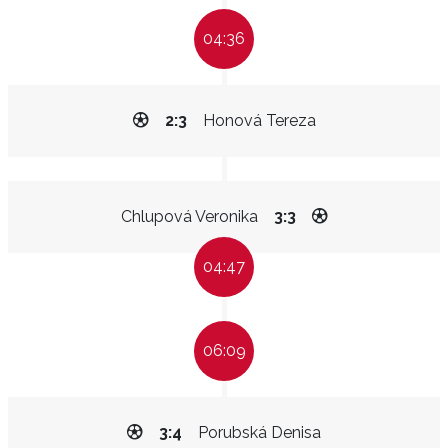
04:36
2:3
Honová Tereza
Chlupová Veronika
3:3
04:47
06:09
3:4
Porubská Denisa