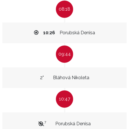
08:18
10:26
Porubská Denisa
09:44
2"
Bláhová Nikoleta
10:47
7
Porubská Denisa