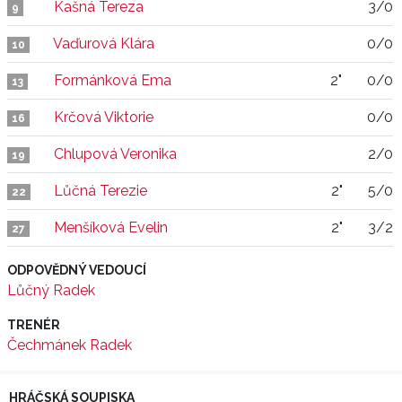
Kašná Tereza
3/0
9
Vaďurová Klára
0/0
10
Formánková Ema
2"
0/0
13
Krčová Viktorie
0/0
16
Chlupová Veronika
2/0
19
Lůčná Terezie
2"
5/0
22
Menšíková Evelin
2"
3/2
27
ODPOVĚDNÝ VEDOUCÍ
Lůčný Radek
TRENÉR
Čechmánek Radek
HRÁČSKÁ SOUPISKA