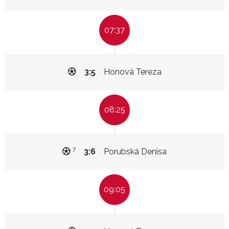
07:37
3:5
Honová Tereza
08:25
7
3:6
Porubská Denisa
09:05