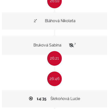
26:10
2"
Bláhová Nikoleta
7
Bruková Sabina
26:21
26:46
14:35
Škrkoňová Lucie