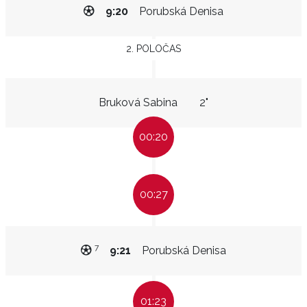
9:20
Porubská Denisa
2. POLOČAS
Bruková Sabina
2"
00:20
00:27
7
9:21
Porubská Denisa
01:23