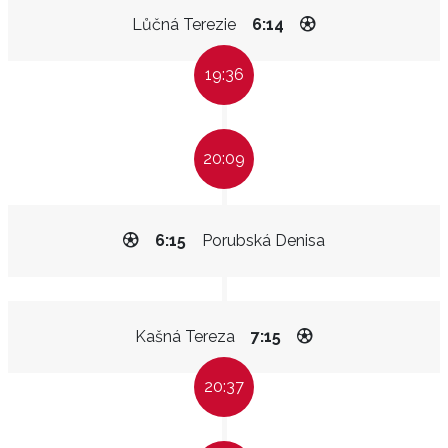
Lůčná Terezie
6:14
19:36
20:09
6:15
Porubská Denisa
Kašná Tereza
7:15
20:37