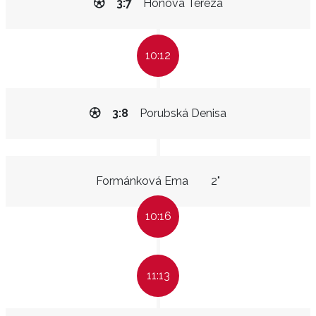
3:7
Honová Tereza
10:12
3:8
Porubská Denisa
Formánková Ema
2"
10:16
11:13