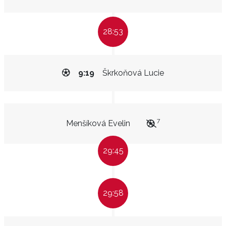
28:53
9:19
Škrkoňová Lucie
7
Menšíková Evelin
29:45
29:58