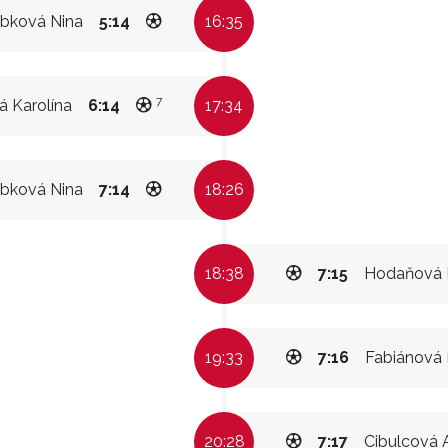
bková Nina
5:14
16:35
7
á Karolína
6:14
17:34
bková Nina
7:14
18:26
18:38
7:15
Hodaňová 
19:33
7:16
Fabiánová 
20:28
7:17
Cibulcová 