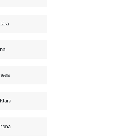
lára
ana
nesa
Klára
ohana