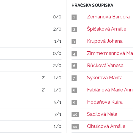
HRÁČSKÁ SOUPISKA
0/0
Zemanová Barbora
1
2/0
Špičáková Amálie
2
1/1
Krupová Johana
3
0/0
Zimmermannová Mar
4
2/0
Růčková Vanesa
6
2"
1/0
Sýkorová Marita
7
2"
1/0
Fabiánová Marie Ann
8
5/1
Hodaňová Klára
9
7/1
Sadilová Nela
10
1/0
Cibulcová Amálie
11