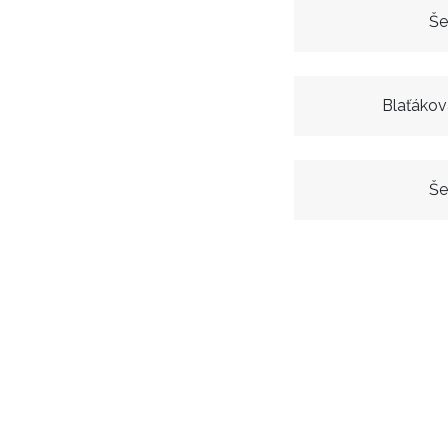
Še
Blaťákov
Še