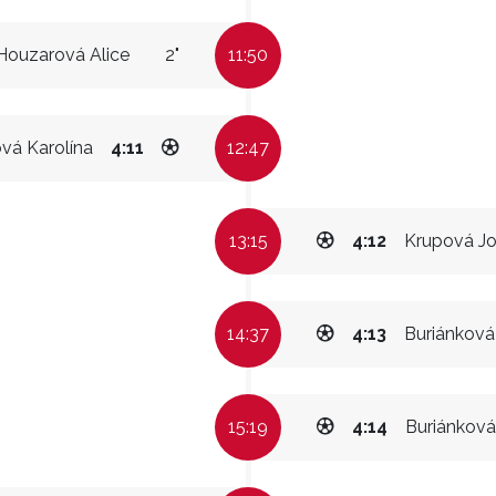
Houzarová Alice
2"
11:50
vá Karolína
4:11
12:47
13:15
4:12
Krupová J
14:37
4:13
Buriánková 
15:19
4:14
Buriánková 