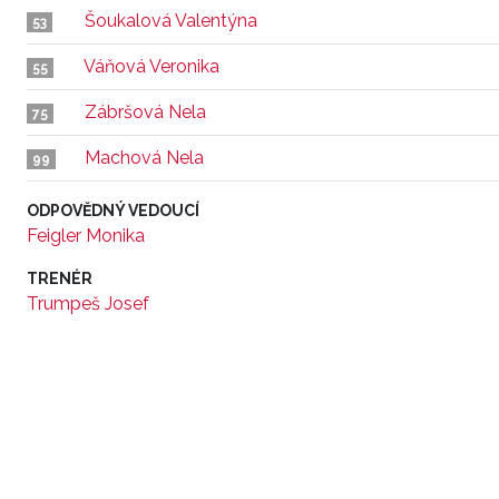
Šoukalová Valentýna
53
Váňová Veronika
55
Zábršová Nela
75
Machová Nela
99
ODPOVĚDNÝ VEDOUCÍ
Feigler Monika
TRENÉR
Trumpeš Josef