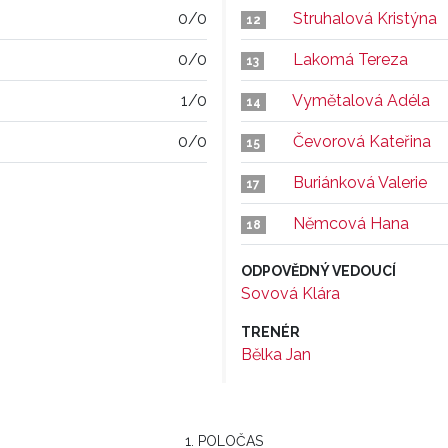
0/0
Struhalová Kristýna
12
0/0
Lakomá Tereza
13
1/0
Vymětalová Adéla
14
0/0
Čevorová Kateřina
15
Buriánková Valerie
17
Němcová Hana
18
ODPOVĚDNÝ VEDOUCÍ
Sovová Klára
TRENÉR
Bělka Jan
1. POLOČAS