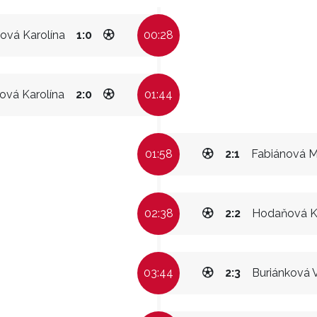
ová Karolína
1:0
00:28
ová Karolína
2:0
01:44
01:58
2:1
Fabiánová M
02:38
2:2
Hodaňová K
03:44
2:3
Buriánková V