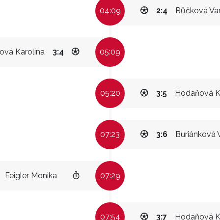
04:09
2:4
Růčková Va
ová Karolína
3:4
05:09
05:20
3:5
Hodaňová K
07:23
3:6
Buriánková V
Feigler Monika
07:29
07:54
3:7
Hodaňová K