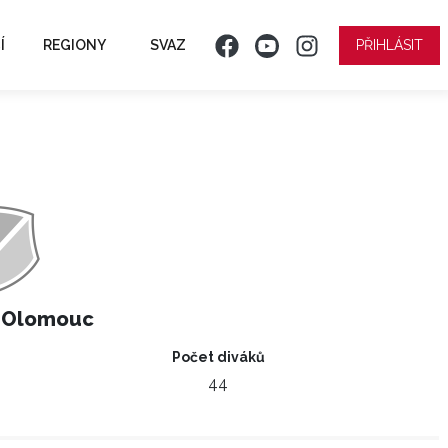
Í
REGIONY
SVAZ
PŘIHLÁSIT
 Olomouc
Počet diváků
44