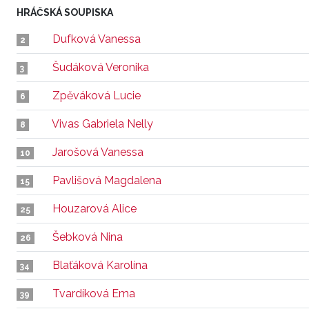
HRÁČSKÁ SOUPISKA
Dufková Vanessa
2
Šudáková Veronika
3
Zpěváková Lucie
6
Vivas Gabriela Nelly
8
Jarošová Vanessa
10
Pavlišová Magdalena
15
Houzarová Alice
25
Šebková Nina
26
Blaťáková Karolína
34
Tvardíková Ema
39