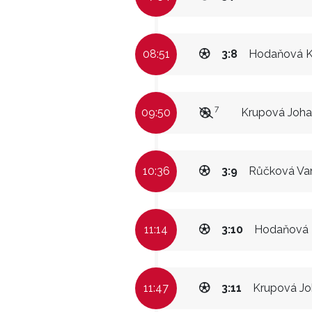
08:51
3:8
Hodaňová K
7
09:50
Krupová Joh
10:36
3:9
Růčková Va
11:14
3:10
Hodaňová 
11:47
3:11
Krupová J