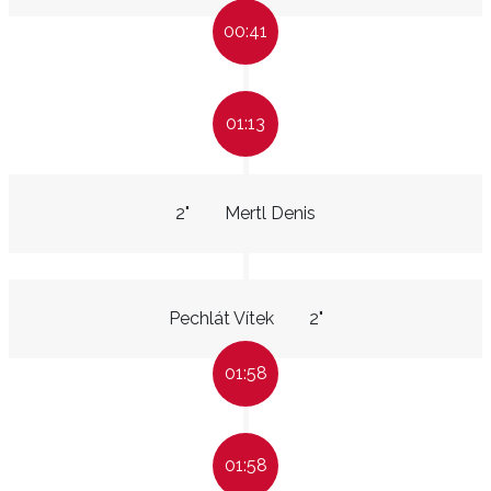
00:41
01:13
2"
Mertl Denis
Pechlát Vítek
2"
01:58
01:58