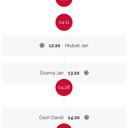
04:11
12:20
Hrubeš Jan
Šturma Jan
13:20
04:28
Čech David
14:20