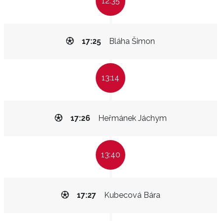
12:35
17:25
Bláha Šimon
13:14
17:26
Heřmánek Jáchym
13:40
17:27
Kubecová Bára