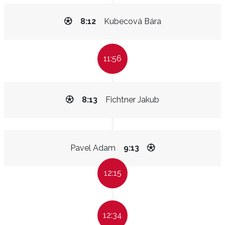
8:12
Kubecová Bára
11:56
8:13
Fichtner Jakub
Pavel Adam
9:13
12:15
12:34