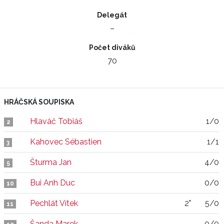
Delegát
–
Počet diváků
70
HRÁČSKÁ SOUPISKA
Hlaváč Tobiáš
1/0
2
Kahovec Sébastien
1/1
3
Šturma Jan
4/0
5
Bui Anh Duc
0/0
10
Pechlát Vítek
2"
5/0
11
Šanda Marek
0/0