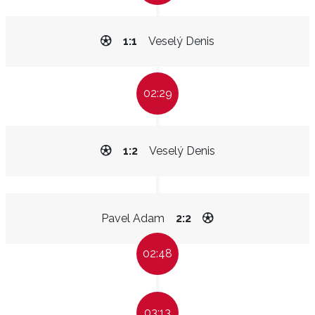
1:1
Veselý Denis
02:29
1:2
Veselý Denis
Pavel Adam
2:2
02:48
03:13