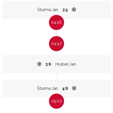
Šturma Jan
3:5
04:26
04:47
3:6
Hrubeš Jan
Šturma Jan
4:6
05:03