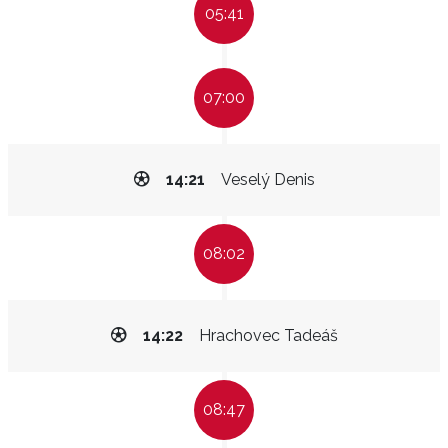
05:41
07:00
14:21
Veselý Denis
08:02
14:22
Hrachovec Tadeáš
08:47