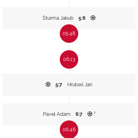
Šturma Jakub
5:6
05:48
06:13
5:7
Hrubeš Jan
7
Pavel Adam
6:7
06:48