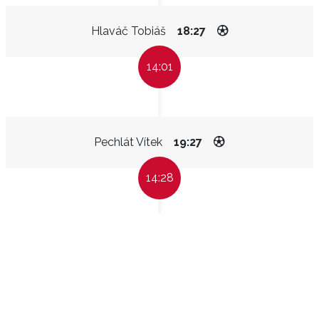
Hlaváč Tobiáš
18:27
14:01
Pechlát Vítek
19:27
14:28