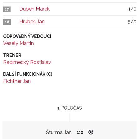
Duben Marek
1/0
17
Hrubeš Jan
5/0
18
ODPOVĚDNÝ VEDOUCÍ
Veselý Martin
TRENÉR
Radimecký Rostislav
DALŠÍ FUNKCIONÁŘ (C)
Fichtner Jan
1. POLOČAS
Šturma Jan
1:0