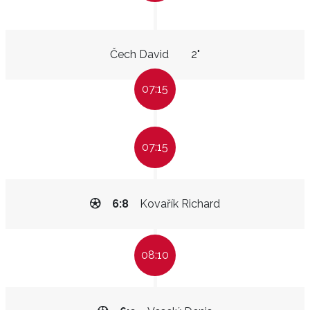
Čech David
2"
07:15
07:15
6:8
Kovařík Richard
08:10