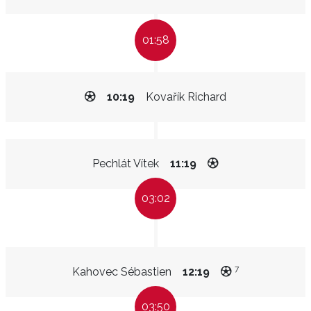
01:58
10:19
Kovařík Richard
Pechlát Vítek
11:19
03:02
7
Kahovec Sébastien
12:19
03:50