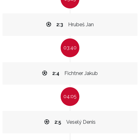
2:3
Hrubeš Jan
03:40
2:4
Fichtner Jakub
04:05
2:5
Veselý Denis