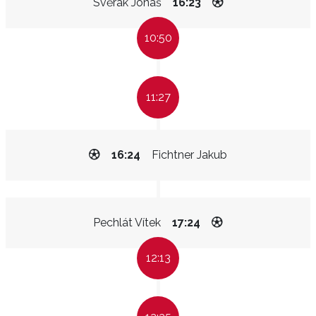
Svěrák Jonáš
16:23
10:50
11:27
16:24
Fichtner Jakub
Pechlát Vítek
17:24
12:13