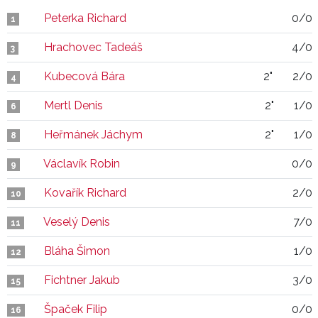
Peterka Richard
0/0
1
Hrachovec Tadeáš
4/0
3
Kubecová Bára
2"
2/0
4
Mertl Denis
2"
1/0
6
Heřmánek Jáchym
2"
1/0
8
Václavík Robin
0/0
9
Kovařík Richard
2/0
10
Veselý Denis
7/0
11
Bláha Šimon
1/0
12
Fichtner Jakub
3/0
15
Špaček Filip
0/0
16