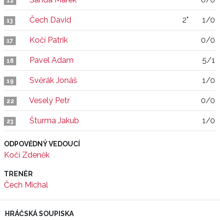
12
Čech David
2"
1/0
13
Kočí Patrik
0/0
17
Pavel Adam
5/1
18
Svěrák Jonáš
1/0
19
Veselý Petr
0/0
22
Šturma Jakub
1/0
23
ODPOVĚDNÝ VEDOUCÍ
Kočí Zdeněk
TRENÉR
Čech Michal
HRÁČSKÁ SOUPISKA