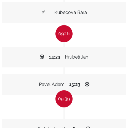
2"
Kubecová Bára
09:16
14:23
Hrubeš Jan
Pavel Adam
15:23
09:39