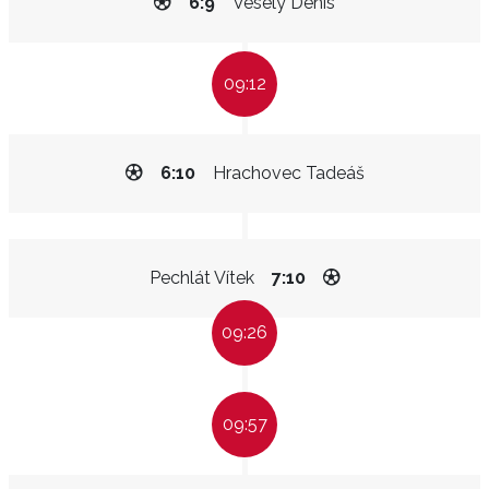
6:9
Veselý Denis
09:12
6:10
Hrachovec Tadeáš
Pechlát Vítek
7:10
09:26
09:57