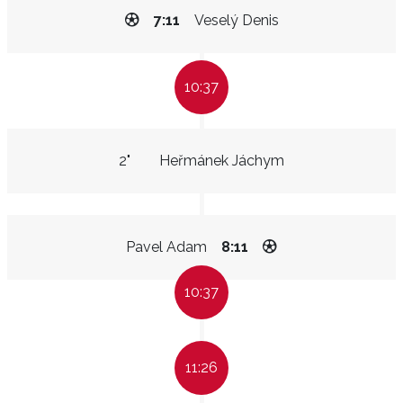
7:11
Veselý Denis
10:37
2"
Heřmánek Jáchym
Pavel Adam
8:11
10:37
11:26