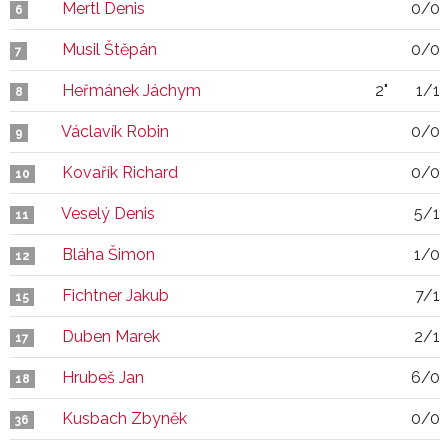
Mertl Denis
0/0
6
Musil Štěpán
0/0
7
Heřmánek Jáchym
2"
1/1
8
Václavík Robin
0/0
9
Kovařík Richard
0/0
10
Veselý Denis
5/1
11
Bláha Šimon
1/0
12
Fichtner Jakub
7/1
15
Duben Marek
2/1
17
Hrubeš Jan
6/0
18
Kusbach Zbyněk
0/0
36