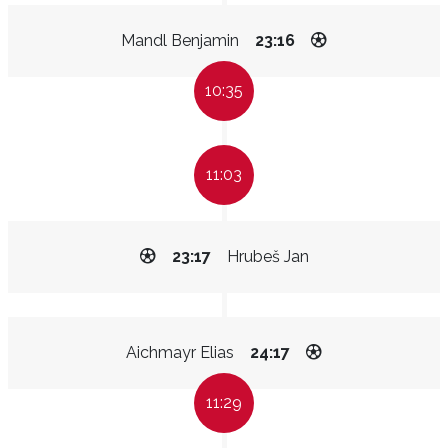
Mandl Benjamin
23:16
10:35
11:03
23:17
Hrubeš Jan
Aichmayr Elias
24:17
11:29