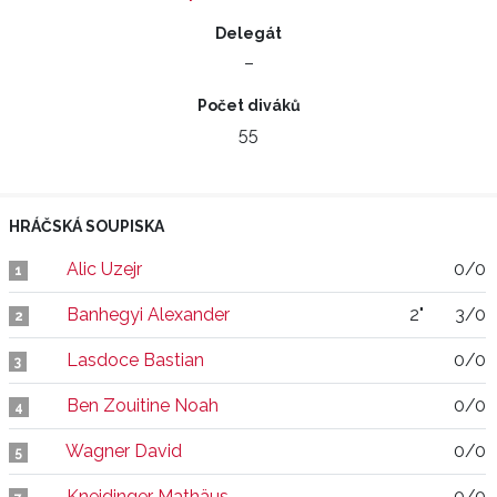
Delegát
–
Počet diváků
55
HRÁČSKÁ SOUPISKA
Alic Uzejr
0/0
1
Banhegyi Alexander
2"
3/0
2
Lasdoce Bastian
0/0
3
Ben Zouitine Noah
0/0
4
Wagner David
0/0
5
Kneidinger Mathäus
0/0