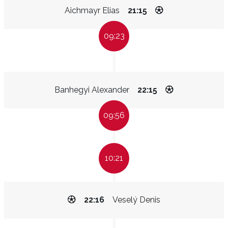
Aichmayr Elias
21:15
09:23
Banhegyi Alexander
22:15
09:56
10:21
22:16
Veselý Denis