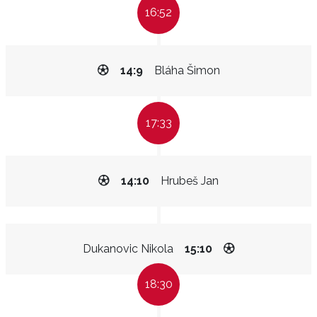
16:52
14:9
Bláha Šimon
17:33
14:10
Hrubeš Jan
Dukanovic Nikola
15:10
18:30