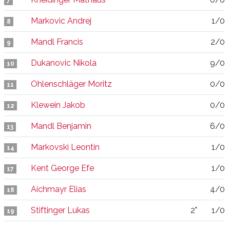
7
Markovic Andrej
1/0
8
Mandl Francis
2/0
9
Dukanovic Nikola
9/0
10
Ohlenschläger Moritz
0/0
11
Klewein Jakob
0/0
12
Mandl Benjamin
6/0
13
Markovski Leontin
1/0
14
Kent George Efe
1/0
17
Aichmayr Elias
4/0
18
Stiftinger Lukas
2"
1/0
19