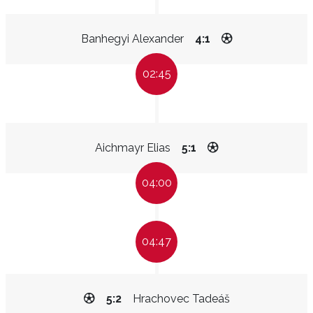
Banhegyi Alexander
4:1
02:45
Aichmayr Elias
5:1
04:00
04:47
5:2
Hrachovec Tadeáš