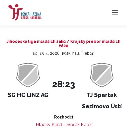
Jihočeská liga mladších žáků / Krajský přebor mladších
žáků
so, 25. 4. 2026, 15:45, hala Třeboň
28:23
SG HC LINZ AG
TJ Spartak
Sezimovo Ústí
Rozhodčí
Hladký Karel
,
Dvořák Karel