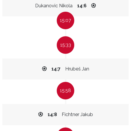
Dukanovic Nikola
14:6
15:07
15:33
14:7
Hrubeš Jan
15:58
14:8
Fichtner Jakub