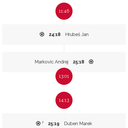
11:46
24:18
Hrubeš Jan
Markovic Andrej
25:18
13:01
14:13
7
25:19
Duben Marek