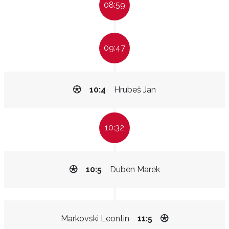
08:59
09:47
10:4
Hrubeš Jan
10:32
10:5
Duben Marek
Markovski Leontin
11:5