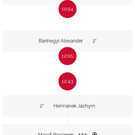
10:54
Banhegyi Alexander
2"
12:05
12:43
2"
Heřmánek Jáchym
Mandl Benjamin
12:5