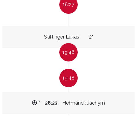
18:27
Stiftinger Lukas
2"
19:48
19:48
7
28:23
Heřmánek Jáchym