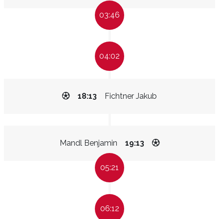
03:46
04:02
18:13
Fichtner Jakub
Mandl Benjamin
19:13
05:21
06:12