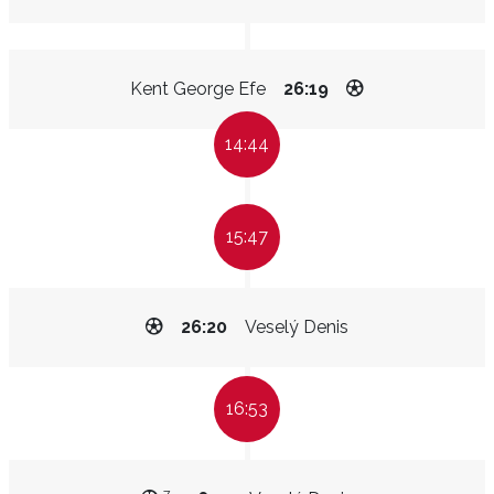
Kent George Efe
26:19
14:44
15:47
26:20
Veselý Denis
16:53