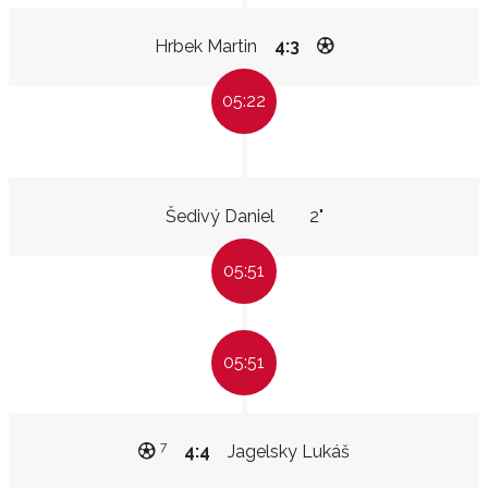
Hrbek Martin
4:3
05:22
Šedivý Daniel
2"
05:51
05:51
7
4:4
Jagelsky Lukáš