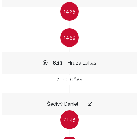
14:25
14:59
8:13
Hrůza Lukáš
2. POLOČAS
Šedivý Daniel
2"
01:45