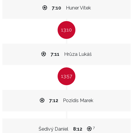
7:10
Huner Vítek
13:10
7:11
Hrůza Lukáš
13:57
7:12
Pozidis Marek
7
Šedivý Daniel
8:12