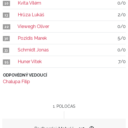
Kvita Vilém
0/0
10
Hrůza Lukáš
2/0
13
Viewegh Oliver
0/0
22
Pozidis Marek
5/0
30
Schmidt Jonas
0/0
33
Huner Vítek
7/0
95
ODPOVĚDNÝ VEDOUCÍ
Chalupa Filip
1. POLOČAS