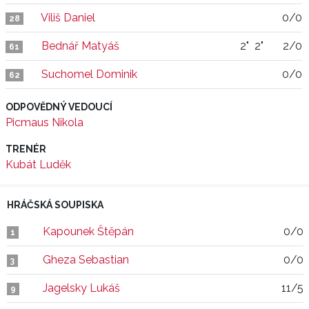
Viliš Daniel
0/0
28
Bednář Matyáš
2"
2"
2/0
61
Suchomel Dominik
0/0
62
ODPOVĚDNÝ VEDOUCÍ
Picmaus Nikola
TRENÉR
Kubát Luděk
HRÁČSKÁ SOUPISKA
Kapounek Štěpán
0/0
1
Gheza Sebastian
0/0
3
Jagelsky Lukáš
11/5
9