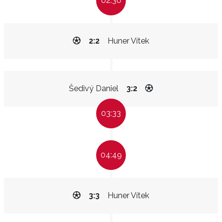
02:30
2:2
Huner Vítek
Šedivý Daniel
3:2
03:33
04:49
3:3
Huner Vítek