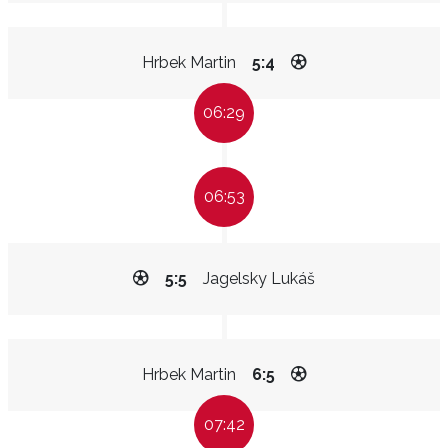
Hrbek Martin
5:4
06:29
06:53
5:5
Jagelsky Lukáš
Hrbek Martin
6:5
07:42