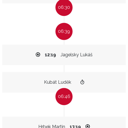
06:30
06:39
12:19
Jagelsky Lukáš
Kubát Luděk
06:46
Hrbek Martin
13:19