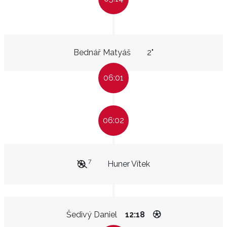
Bednář Matyáš
2"
06:01
06:02
7
Huner Vítek
Šedivý Daniel
12:18