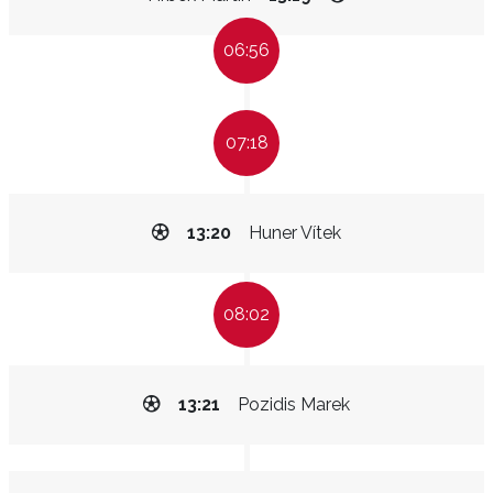
06:56
07:18
13:20
Huner Vítek
08:02
13:21
Pozidis Marek