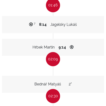
01:46
7
8:14
Jagelsky Lukáš
Hrbek Martin
9:14
02:09
Bednář Matyáš
2"
02:30