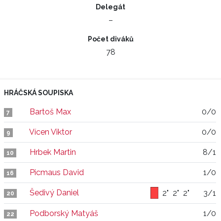
Delegát
–
Počet diváků
78
HRÁČSKÁ SOUPISKA
Bartoš Max
0/0
7
Vícen Viktor
0/0
9
Hrbek Martin
8/1
10
Picmaus David
1/0
16
Šedivý Daniel
2"
2"
2"
3/1
20
Podborský Matyáš
1/0
22