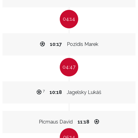
04:14
10:17
Pozidis Marek
04:47
7
10:18
Jagelsky Lukáš
Picmaus David
11:18
05:14