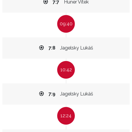
7:7
Huner Vítek
09:40
7:8
Jagelsky Lukáš
10:42
7:9
Jagelsky Lukáš
12:24