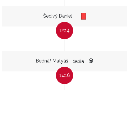
Šedivý Daniel
12:14
Bednář Matyáš
15:25
14:18