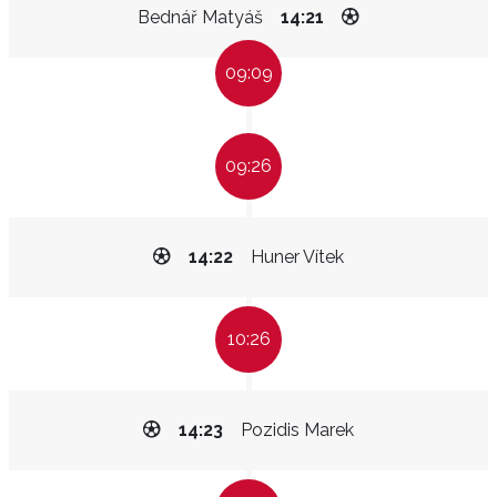
Bednář Matyáš
14:21
09:09
09:26
14:22
Huner Vítek
10:26
14:23
Pozidis Marek