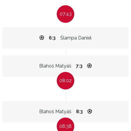
07:43
6:3
Šlampa Daniel
Blahoš Matyáš
7:3
08:02
Blahoš Matyáš
8:3
08:38