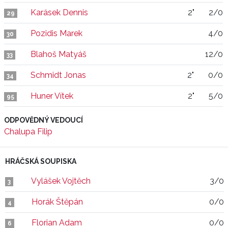
Karásek Dennis
2"
2/0
29
Pozidis Marek
4/0
30
Blahoš Matyáš
12/0
33
Schmidt Jonas
2"
0/0
34
Huner Vítek
2"
5/0
95
ODPOVĚDNÝ VEDOUCÍ
Chalupa Filip
HRÁČSKÁ SOUPISKA
Vylášek Vojtěch
3/0
3
Horák Štěpán
0/0
4
Florian Adam
0/0
6