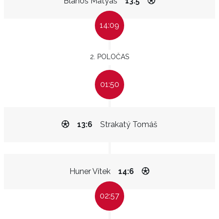
Blahoš Matyáš
13:5
14:09
2. POLOČAS
01:50
13:6
Strakatý Tomáš
Huner Vítek
14:6
02:57