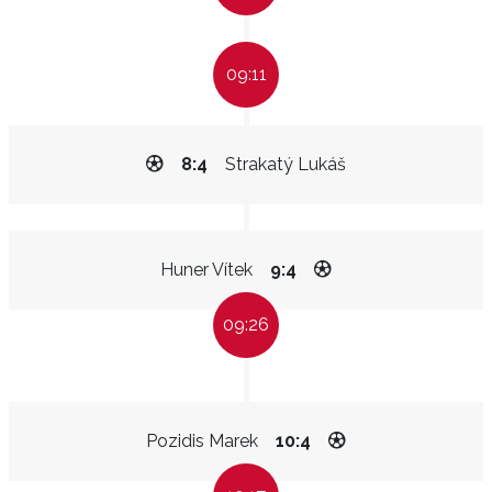
09:11
8:4
Strakatý Lukáš
Huner Vítek
9:4
09:26
Pozidis Marek
10:4