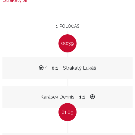
Strakatý Jiří
1. POLOČAS
00:39
7
0:1
Strakatý Lukáš
Karásek Dennis
1:1
01:09