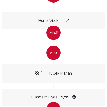
Huner Vítek
2"
05:48
05:50
7
Krček Marian
Blahoš Matyáš
17:6