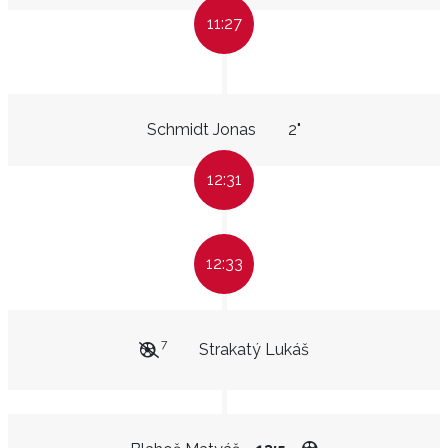
11:27
Schmidt Jonas
2"
12:31
12:33
7
Strakatý Lukáš