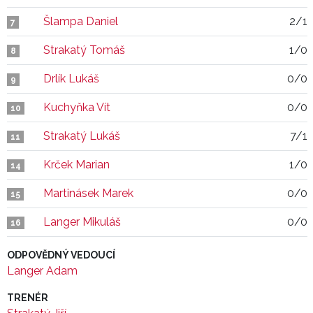
Šlampa Daniel
2/1
7
Strakatý Tomáš
1/0
8
Drlík Lukáš
0/0
9
Kuchyňka Vít
0/0
10
Strakatý Lukáš
7/1
11
Krček Marian
1/0
14
Martinásek Marek
0/0
15
Langer Mikuláš
0/0
16
ODPOVĚDNÝ VEDOUCÍ
Langer Adam
TRENÉR