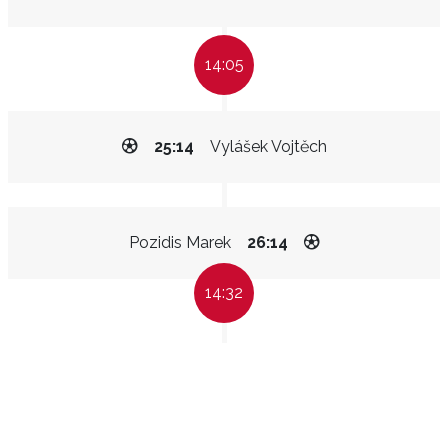
14:05
25:14
Vylášek Vojtěch
Pozidis Marek
26:14
14:32