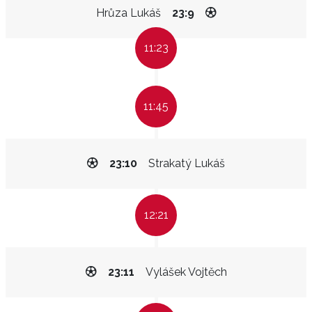
Hrůza Lukáš
23:9
11:23
11:45
23:10
Strakatý Lukáš
12:21
23:11
Vylášek Vojtěch