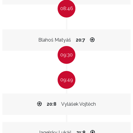
08:46
Blahoš Matyáš
20:7
09:30
09:49
20:8
Vylášek Vojtěch
Jagelsky Lukáš
21:8