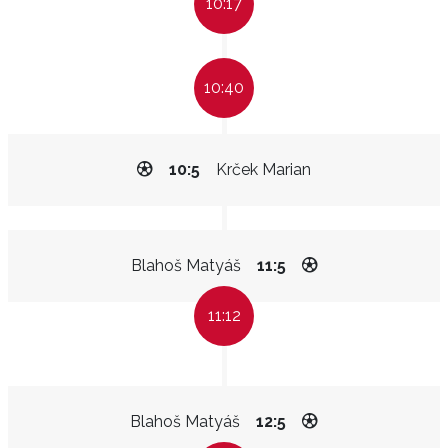
10:17
10:40
10:5
Krček Marian
Blahoš Matyáš
11:5
11:12
Blahoš Matyáš
12:5