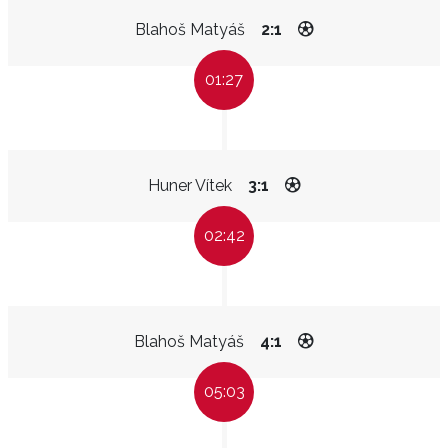
Blahoš Matyáš
2:1
01:27
Huner Vítek
3:1
02:42
Blahoš Matyáš
4:1
05:03