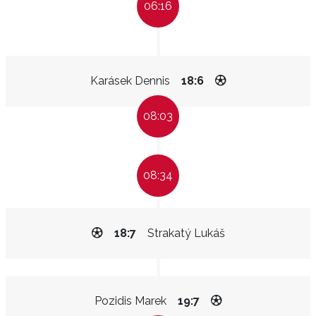
06:16
Karásek Dennis
18:6
08:03
08:34
18:7
Strakatý Lukáš
Pozidis Marek
19:7