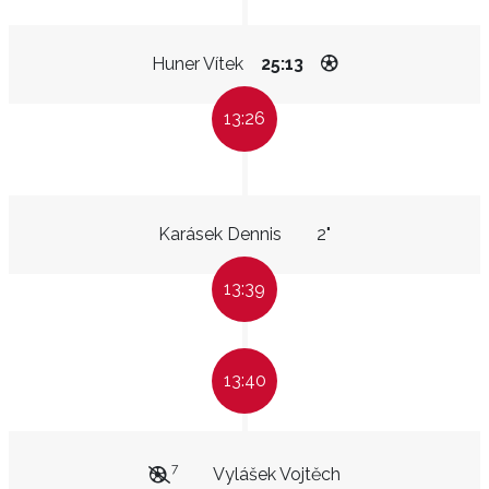
Huner Vítek
25:13
13:26
Karásek Dennis
2"
13:39
13:40
7
Vylášek Vojtěch