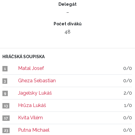
Delegát
–
Počet diváků
48
HRÁČSKÁ SOUPISKA
Matal Josef
0/0
1
Gheza Sebastian
0/0
3
Jagelsky Lukáš
2/0
9
Hrůza Lukáš
1/0
13
Kvita Vilém
0/0
17
Putna Michael
0/0
23