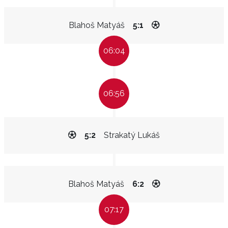
Blahoš Matyáš
5:1
06:04
06:56
5:2
Strakatý Lukáš
Blahoš Matyáš
6:2
07:17