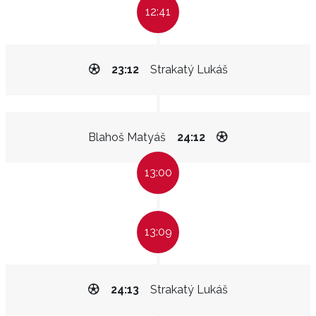
12:41
23:12
Strakatý Lukáš
Blahoš Matyáš
24:12
13:00
13:09
24:13
Strakatý Lukáš