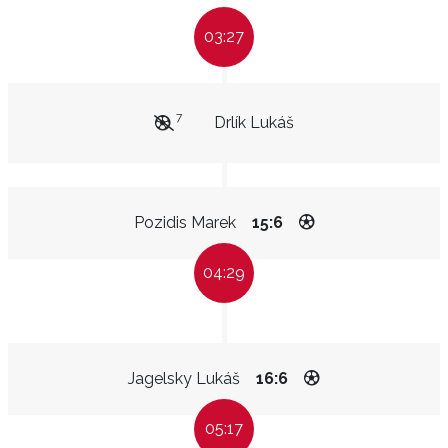
03:27
7
Drlík Lukáš
Pozidis Marek
15:6
04:29
Jagelsky Lukáš
16:6
05:17