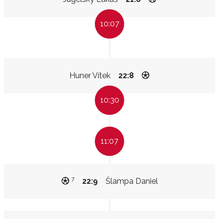
10:07
Huner Vítek
22:8
10:30
11:07
7
22:9
Šlampa Daniel