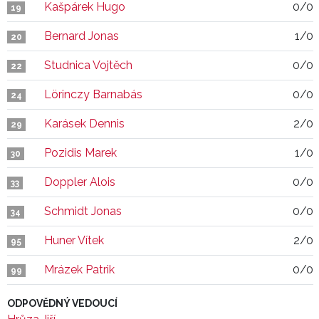
Kašpárek Hugo
0/0
19
Bernard Jonas
1/0
20
Studnica Vojtěch
0/0
22
Lörinczy Barnabás
0/0
24
Karásek Dennis
2/0
29
Pozidis Marek
1/0
30
Doppler Alois
0/0
33
Schmidt Jonas
0/0
34
Huner Vítek
2/0
95
Mrázek Patrik
0/0
99
ODPOVĚDNÝ VEDOUCÍ