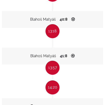
Blahoš Matyáš
40:8
13:18
Blahoš Matyáš
41:8
13:57
14:20