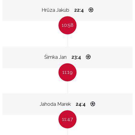
Hrůza Jakub
22:4
10:58
Šimka Jan
23:4
11:19
Jahoda Marek
24:4
11:47