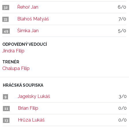
Řehoř Jan
6/0
32
Blahoš Matyáš
7/0
33
Šimka Jan
5/0
49
ODPOVĚDNÝ VEDOUCÍ
Jindra Filip
TRENÉR
Chalupa Filip
HRÁČSKÁ SOUPISKA
Jagelsky Lukáš
3/0
9
Brian Filip
0/0
11
Hrůza Lukáš
0/0
13