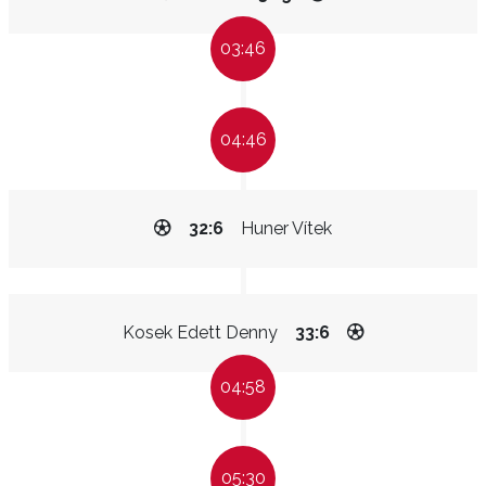
03:46
04:46
32:6
Huner Vítek
Kosek Edett Denny
33:6
04:58
05:30