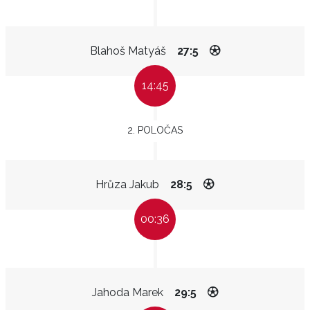
Blahoš Matyáš
27:5
14:45
2. POLOČAS
Hrůza Jakub
28:5
00:36
Jahoda Marek
29:5