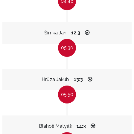
04:48
Šimka Jan
12:3
05:30
Hrůza Jakub
13:3
05:50
Blahoš Matyáš
14:3