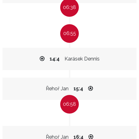
06:38
06:55
14:4
Karásek Dennis
Řehoř Jan
15:4
06:58
Řehoř Jan
16:4