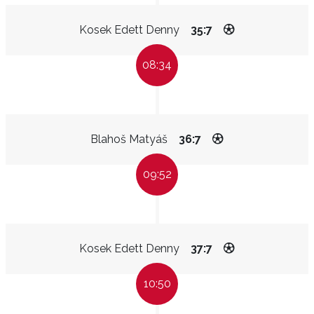
Kosek Edett Denny
35:7
08:34
Blahoš Matyáš
36:7
09:52
Kosek Edett Denny
37:7
10:50