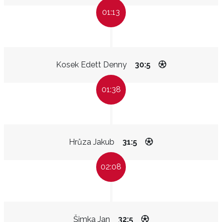
01:13
Kosek Edett Denny
30:5
01:38
Hrůza Jakub
31:5
02:08
Šimka Jan
32:5