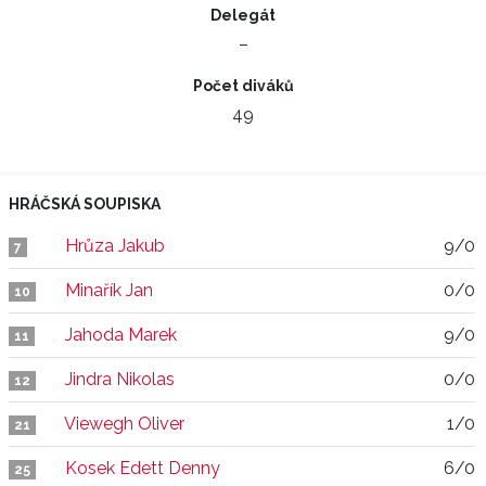
Delegát
–
Počet diváků
49
HRÁČSKÁ SOUPISKA
Hrůza Jakub
9/0
7
Minařík Jan
0/0
10
Jahoda Marek
9/0
11
Jindra Nikolas
0/0
12
Viewegh Oliver
1/0
21
Kosek Edett Denny
6/0
25