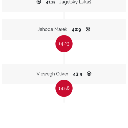
41:9
Jagelsky Lukáš
Jahoda Marek
42:9
14:23
Viewegh Oliver
43:9
14:58