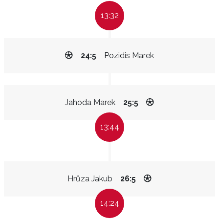
13:32
24:5
Pozidis Marek
Jahoda Marek
25:5
13:44
Hrůza Jakub
26:5
14:24