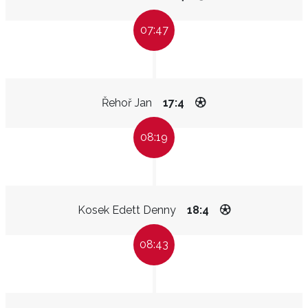
07:47
Řehoř Jan
17:4
08:19
Kosek Edett Denny
18:4
08:43