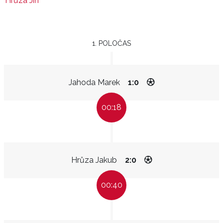
Hrůza Jiří
1. POLOČAS
Jahoda Marek
1:0
00:18
Hrůza Jakub
2:0
00:40