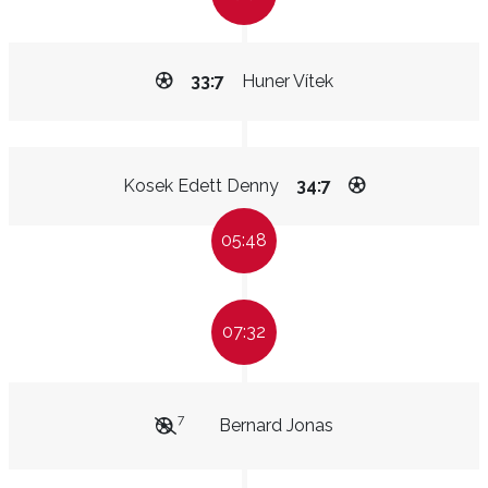
33:7
Huner Vítek
Kosek Edett Denny
34:7
05:48
07:32
7
Bernard Jonas