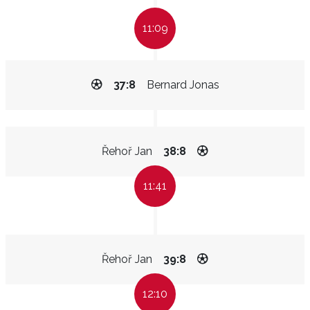
11:09
37:8
Bernard Jonas
Řehoř Jan
38:8
11:41
Řehoř Jan
39:8
12:10