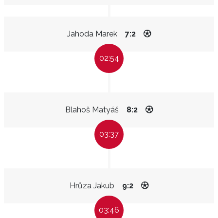
Jahoda Marek
7:2
02:54
Blahoš Matyáš
8:2
03:37
Hrůza Jakub
9:2
03:46