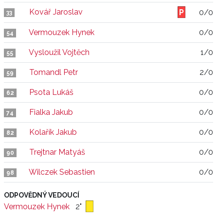
Kovář Jaroslav
0/0
33
Vermouzek Hynek
0/0
54
Vysloužil Vojtěch
1/0
55
Tomandl Petr
2/0
59
Psota Lukáš
0/0
62
Fialka Jakub
0/0
74
Kolařík Jakub
0/0
82
Trejtnar Matyáš
0/0
90
Wilczek Sebastien
0/0
98
ODPOVĚDNÝ VEDOUCÍ
Vermouzek Hynek
2"