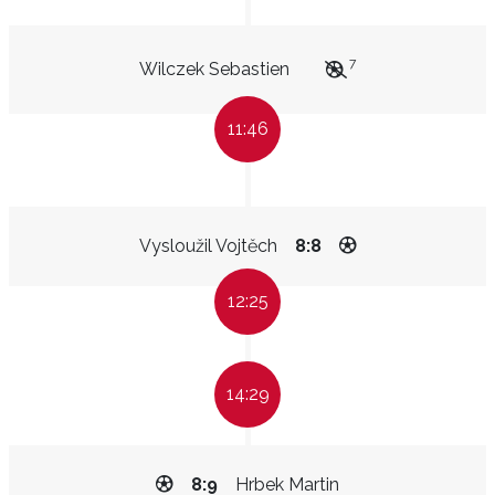
7
Wilczek Sebastien
11:46
Vysloužil Vojtěch
8:8
12:25
14:29
8:9
Hrbek Martin