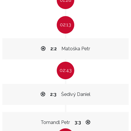
01:28
02:13
2:2
Matoška Petr
02:43
2:3
Šedivý Daniel
Tomandl Petr
3:3