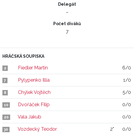
Delegát
–
Počet diváků
7
HRÁČSKÁ SOUPISKA
Fiedler Martin
6/0
2
Pylypenko Illia
1/0
7
Chýlek Vojtěch
5/0
8
Dvořáček Filip
0/0
10
Vala Jakub
0/0
20
Vozdecký Teodor
2"
0/0
30