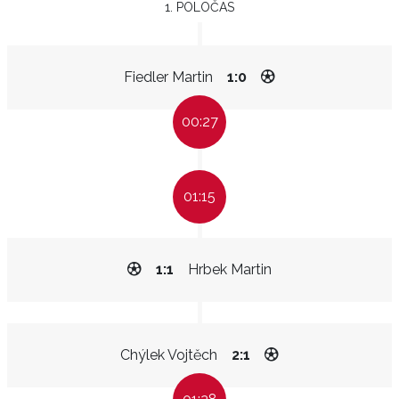
1. POLOČAS
Fiedler Martin
1:0
00:27
01:15
1:1
Hrbek Martin
Chýlek Vojtěch
2:1