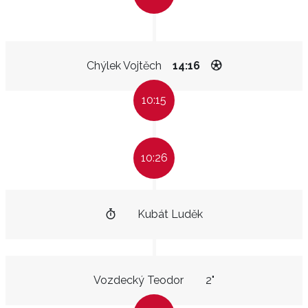
Chýlek Vojtěch
14:16
10:15
10:26
Kubát Luděk
Vozdecký Teodor
2"