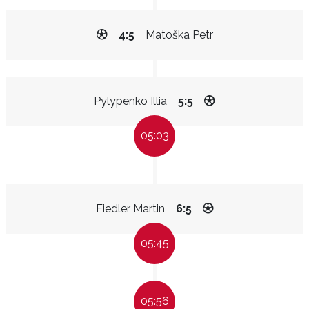
4:5
Matoška Petr
Pylypenko Illia
5:5
05:03
Fiedler Martin
6:5
05:45
05:56