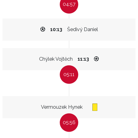
04:57
10:13
Šedivý Daniel
Chýlek Vojtěch
11:13
05:11
Vermouzek Hynek
05:56