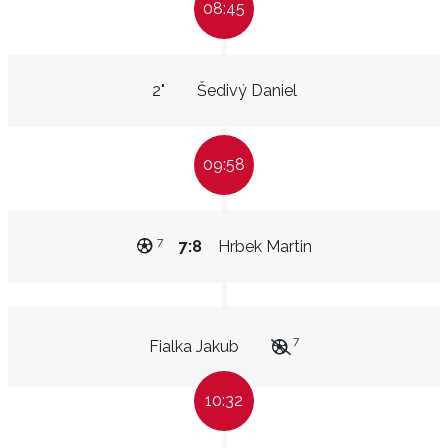
08:45
2"
Šedivý Daniel
09:58
7
7:8
Hrbek Martin
7
Fialka Jakub
10:32