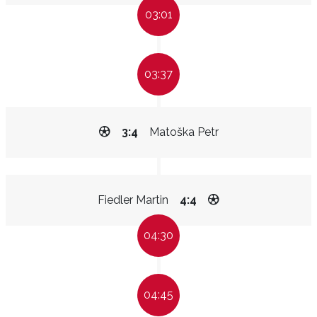
03:01
03:37
3:4
Matoška Petr
Fiedler Martin
4:4
04:30
04:45