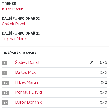
TRENÉR
Kunc Martin
DALŠÍ FUNKCIONÁŘ (C)
Chýlek Pavel
DALŠÍ FUNKCIONÁŘ (D)
Trejtnar Marek
HRÁČSKÁ SOUPISKA
Šedivý Daniel
2"
6/0
6
Bartoš Max
0/0
7
Hrbek Martin
7/2
10
Picmaus David
0/0
16
Duroň Dominik
0/0
17