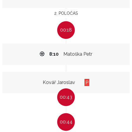
2. POLOČAS
00:18
8:10
Matoška Petr
Kovář Jaroslav
P
00:43
00:44