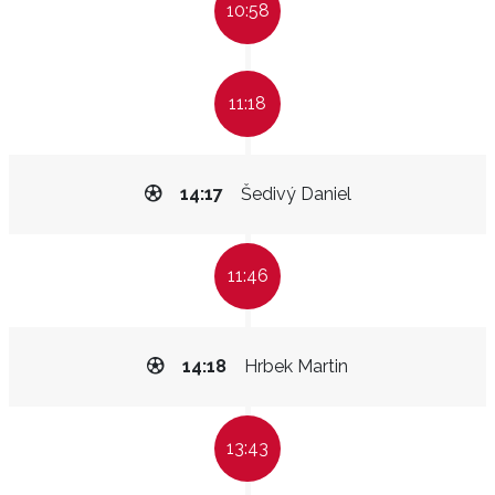
10:58
11:18
14:17
Šedivý Daniel
11:46
14:18
Hrbek Martin
13:43