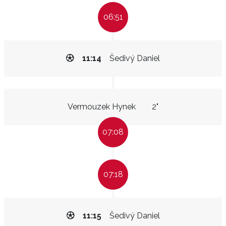
06:51
11:14
Šedivý Daniel
Vermouzek Hynek
2"
07:08
07:18
11:15
Šedivý Daniel