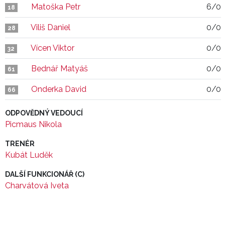
Matoška Petr
6/0
18
Viliš Daniel
0/0
28
Vícen Viktor
0/0
32
Bednář Matyáš
0/0
61
Onderka David
0/0
66
ODPOVĚDNÝ VEDOUCÍ
Picmaus Nikola
TRENÉR
Kubát Luděk
DALŠÍ FUNKCIONÁŘ (C)
Charvátová Iveta