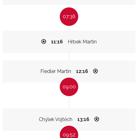
07:36
11:16
Hrbek Martin
Fiedler Martin
12:16
09:00
Chýlek Vojtěch
13:16
09:52