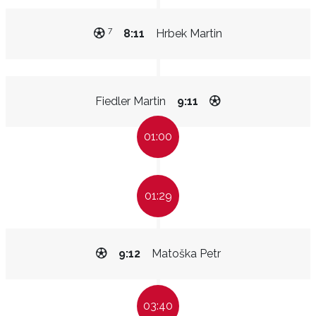
7
8:11
Hrbek Martin
Fiedler Martin
9:11
01:00
01:29
9:12
Matoška Petr
03:40