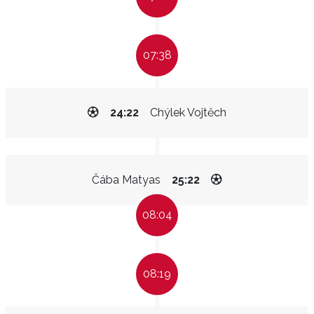
07:38
24:22
Chýlek Vojtěch
Čába Matyas
25:22
08:04
08:19