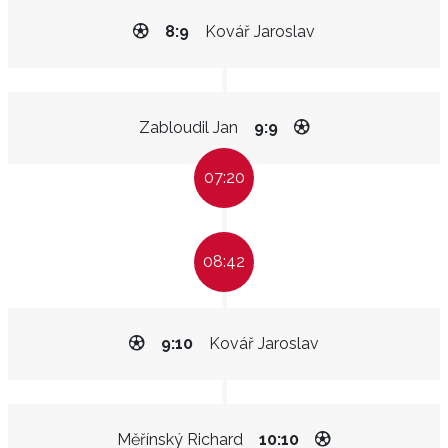
8:9
Kovář Jaroslav
Zabloudil Jan
9:9
07:20
08:42
9:10
Kovář Jaroslav
Měřínský Richard
10:10