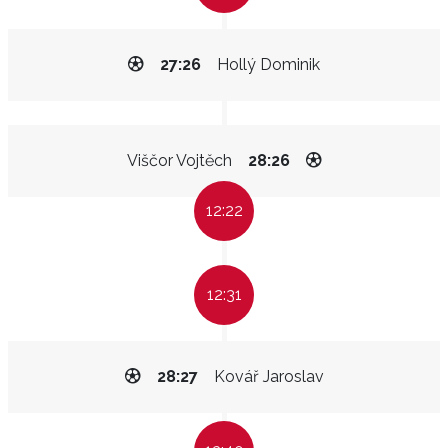
27:26
Hollý Dominik
Viščor Vojtěch
28:26
12:22
12:31
28:27
Kovář Jaroslav