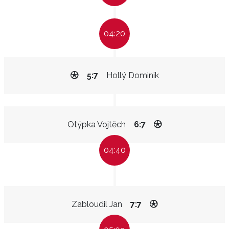
04:20
5:7
Hollý Dominik
Otýpka Vojtěch
6:7
04:40
Zabloudil Jan
7:7