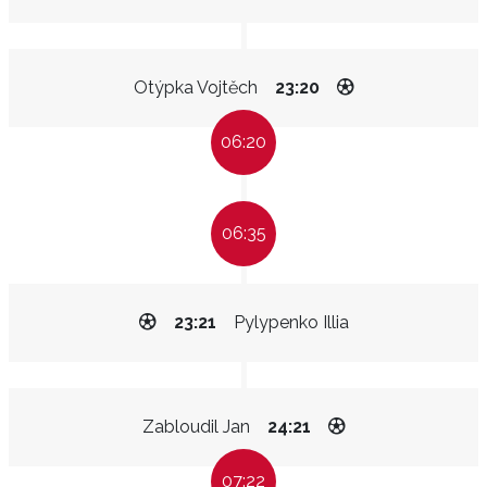
Otýpka Vojtěch
23:20
06:20
06:35
23:21
Pylypenko Illia
Zabloudil Jan
24:21
07:22