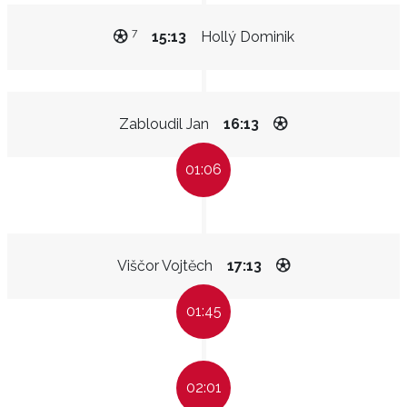
7
15:13
Hollý Dominik
Zabloudil Jan
16:13
01:06
Viščor Vojtěch
17:13
01:45
02:01