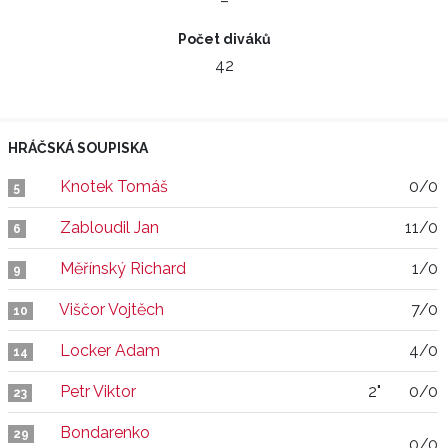
–
Počet diváků
42
HRÁČSKÁ SOUPISKA
Knotek Tomáš
0/0
5
Zabloudil Jan
11/0
6
Měřínský Richard
1/0
9
Viščor Vojtěch
7/0
10
Locker Adam
4/0
14
Petr Viktor
2"
0/0
23
Bondarenko
29
0/0