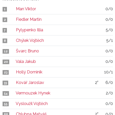
Man Viktor
0/0
1
Fiedler Martin
0/0
2
Pylypenko Illia
5/0
7
Chýlek Vojtěch
5/1
8
Švarc Bruno
0/0
12
Vala Jakub
0/0
20
Hollý Dominik
10/1
23
Kovář Jaroslav
2"
6/0
33
Vermouzek Hynek
2/0
54
Vysloužil Vojtěch
0/0
55
Chlubna Matyáš
2"
0/0
88