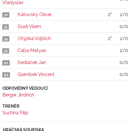
Vladyslav
Katovský Oliver
2"
2/0
30
Dusil Vílém
0/0
33
Otýpka Vojtěch
2"
2/0
34
Čába Matyas
2/0
35
Sedláček Jan
0/0
91
Glembek Vincent
0/0
92
ODPOVĚDNÝ VEDOUCÍ
Berger Jindřich
TRENÉR
Suchna Filip
HRÁČSKÁ SOUPISKA