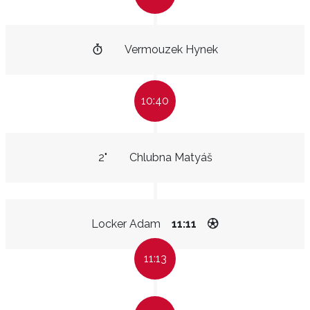
Vermouzek Hynek
10:40
2"
Chlubna Matyáš
Locker Adam
11:11
11:13