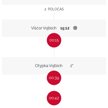
2. POLOČAS
Viščor Vojtěch
15:12
00:15
Otýpka Vojtěch
2"
00:39
00:42