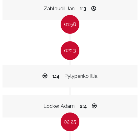
Zabloudil Jan
1:3
01:58
02:13
1:4
Pylypenko Illia
Locker Adam
2:4
02:25