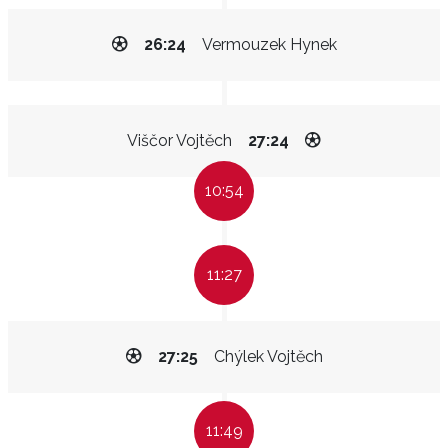
26:24
Vermouzek Hynek
Viščor Vojtěch
27:24
10:54
11:27
27:25
Chýlek Vojtěch
11:49