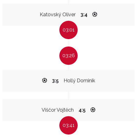
Katovský Oliver
3:4
03:01
03:26
3:5
Hollý Dominik
Viščor Vojtěch
4:5
03:41