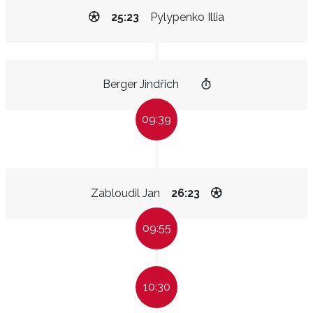
25:23
Pylypenko Illia
Berger Jindřich
09:39
Zabloudil Jan
26:23
09:55
10:30