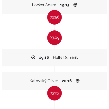
Locker Adam
19:15
02:56
03:09
19:16
Hollý Dominik
Katovský Oliver
20:16
03:23