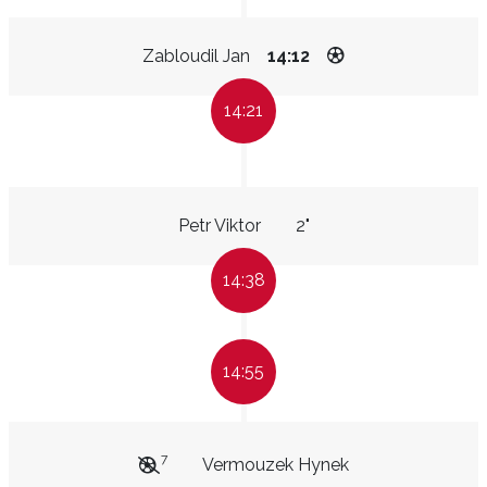
Zabloudil Jan
14:12
14:21
Petr Viktor
2"
14:38
14:55
7
Vermouzek Hynek