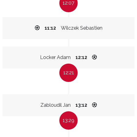
12:07
11:12
Wilczek Sebastien
Locker Adam
12:12
12:21
Zabloudil Jan
13:12
13:29