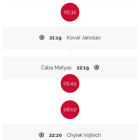
05:32
21:19
Kovář Jaroslav
Čába Matyas
22:19
05:49
06:02
22:20
Chýlek Vojtěch