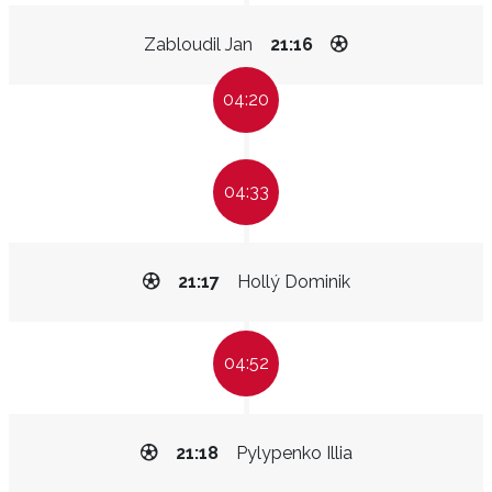
Zabloudil Jan
21:16
04:20
04:33
21:17
Hollý Dominik
04:52
21:18
Pylypenko Illia