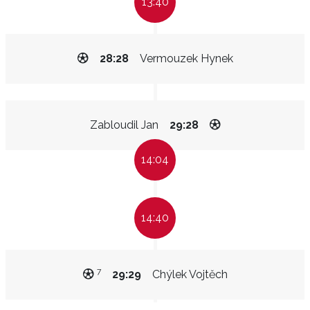
13:40
28:28
Vermouzek Hynek
Zabloudil Jan
29:28
14:04
14:40
7
29:29
Chýlek Vojtěch