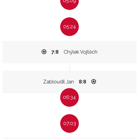
05:09
05:24
7:8
Chýlek Vojtěch
Zabloudil Jan
8:8
06:34
07:03