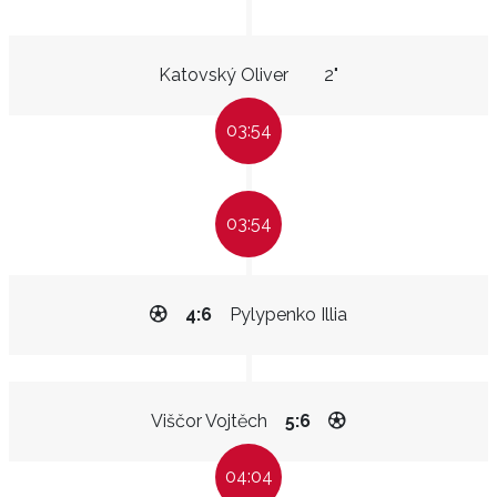
Katovský Oliver
2"
03:54
03:54
4:6
Pylypenko Illia
Viščor Vojtěch
5:6
04:04