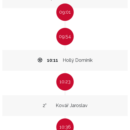
09:01
09:54
10:11
Hollý Dominik
10:23
2"
Kovář Jaroslav
10:36