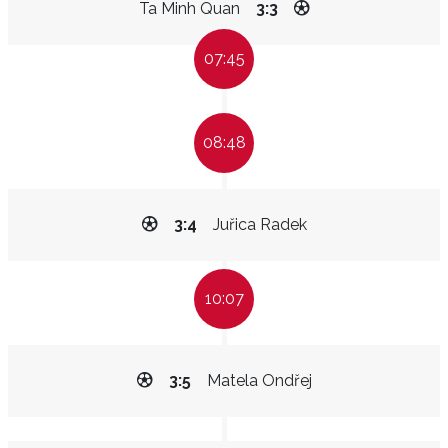
Ta Minh Quan
3:3
07:45
08:48
3:4
Juřica Radek
10:07
3:5
Matela Ondřej