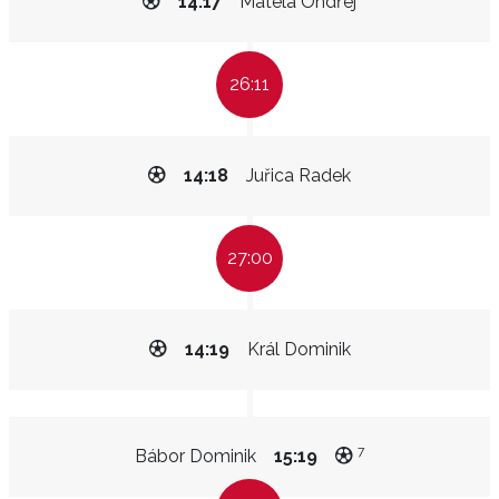
14:17
Matela Ondřej
26:11
14:18
Juřica Radek
27:00
14:19
Král Dominik
7
Bábor Dominik
15:19