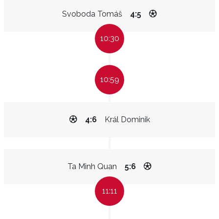
Svoboda Tomáš
4:5
10:30
10:59
4:6
Král Dominik
Ta Minh Quan
5:6
11:11