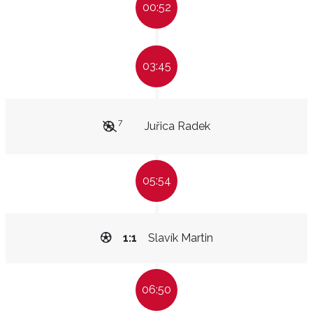
00:52
03:45
7
Juřica Radek
05:54
1:1
Slavík Martin
06:50