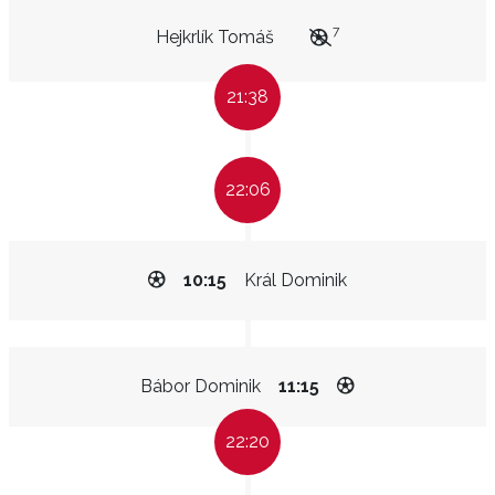
7
Hejkrlík Tomáš
21:38
22:06
10:15
Král Dominik
Bábor Dominik
11:15
22:20