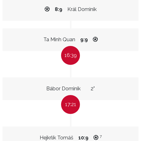
8:9
Král Dominik
Ta Minh Quan
9:9
16:39
Bábor Dominik
2"
17:21
7
Hejkrlík Tomáš
10:9