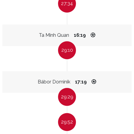
27:34
Ta Minh Quan
16:19
29:10
Bábor Dominik
17:19
29:29
29:52