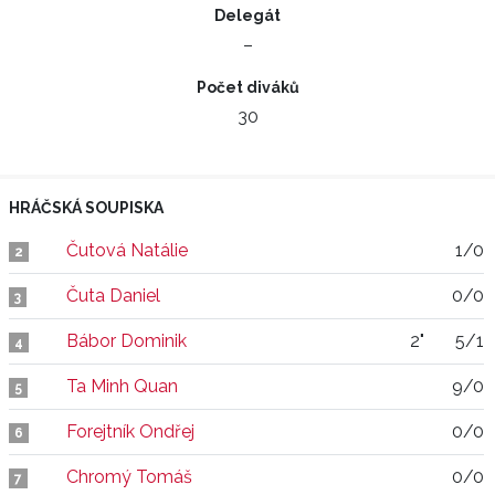
Delegát
–
Počet diváků
30
HRÁČSKÁ SOUPISKA
Čutová Natálie
1/0
2
Čuta Daniel
0/0
3
Bábor Dominik
2"
5/1
4
Ta Minh Quan
9/0
5
Forejtník Ondřej
0/0
6
Chromý Tomáš
0/0
7