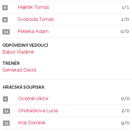
Hejkrlík Tomáš
1/1
8
Svoboda Tomáš
1/0
9
Peterka Adam
0/0
12
ODPOVĚDNÝ VEDOUCÍ
Bábor Vladimír
TRENÉR
Semerád David
HRÁČSKÁ SOUPISKA
Ocetník Viktor
0/0
1
Ondráčková Lucie
2/0
11
Král Dominik
9/0
13