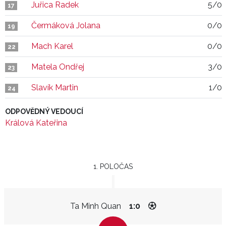
Juřica Radek
5/0
17
Čermáková Jolana
0/0
19
Mach Karel
0/0
22
Matela Ondřej
3/0
23
Slavík Martin
1/0
24
ODPOVĚDNÝ VEDOUCÍ
Králová Kateřina
1. POLOČAS
Ta Minh Quan
1:0