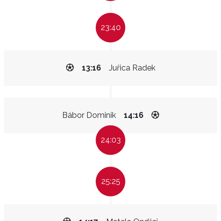
23:40
13:16
Juřica Radek
Bábor Dominik
14:16
24:03
25:25