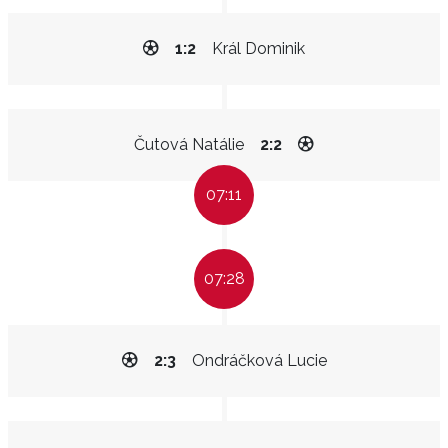
1:2
Král Dominik
Čutová Natálie
2:2
07:11
07:28
2:3
Ondráčková Lucie