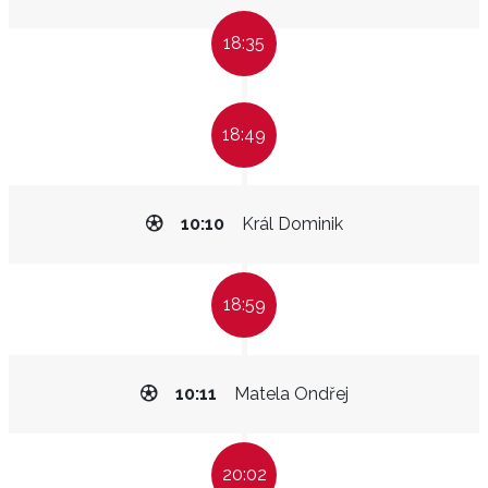
18:35
18:49
10:10
Král Dominik
18:59
10:11
Matela Ondřej
20:02