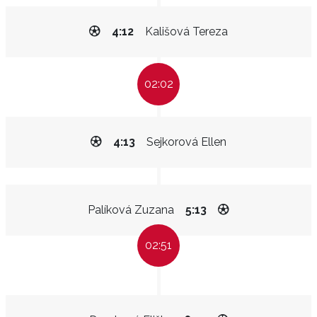
4:12
Kališová Tereza
02:02
4:13
Sejkorová Ellen
Palíková Zuzana
5:13
02:51