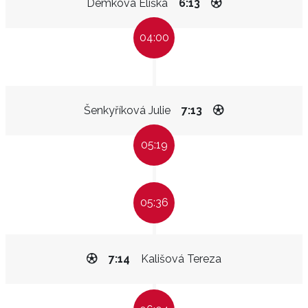
Demková Eliška
6:13
04:00
Šenkyříková Julie
7:13
05:19
05:36
7:14
Kališová Tereza