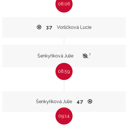
08:06
3:7
Vorlíčková Lucie
7
Šenkyříková Julie
08:59
Šenkyříková Julie
4:7
09:14