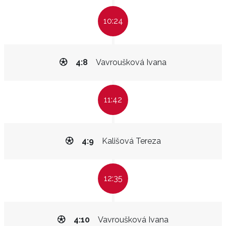
10:24
4:8
Vavroušková Ivana
11:42
4:9
Kališová Tereza
12:35
4:10
Vavroušková Ivana