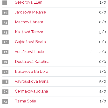
Sejkorová Ellen
1/0
9
Jarošová Melánie
0/0
10
Machová Aneta
0/0
23
Kališová Tereza
5/0
25
Gajdošová Beata
0/0
26
Vorlíčková Lucie
2"
2/0
27
Dostálová Kateřina
0/0
39
Bušovová Barbora
1/0
47
Vavroušková Ivana
5/0
58
Čermáková Jolana
4/0
67
Tzima Sofie
1/0
73