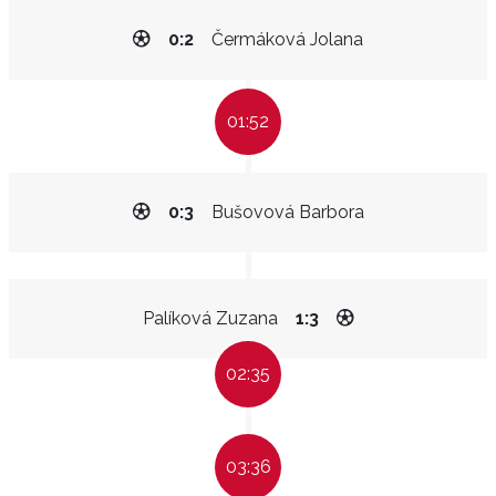
0:2
Čermáková Jolana
01:52
0:3
Bušovová Barbora
Palíková Zuzana
1:3
02:35
03:36