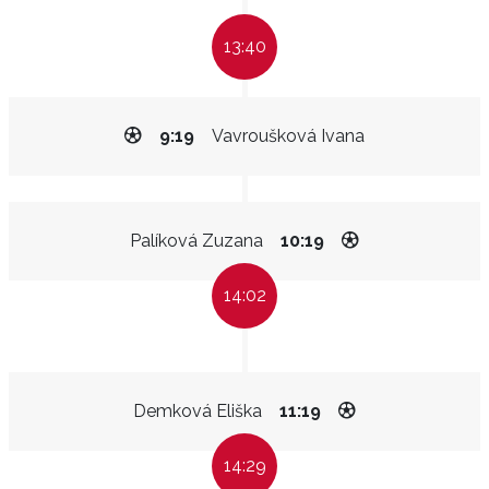
13:40
9:19
Vavroušková Ivana
Palíková Zuzana
10:19
14:02
Demková Eliška
11:19
14:29