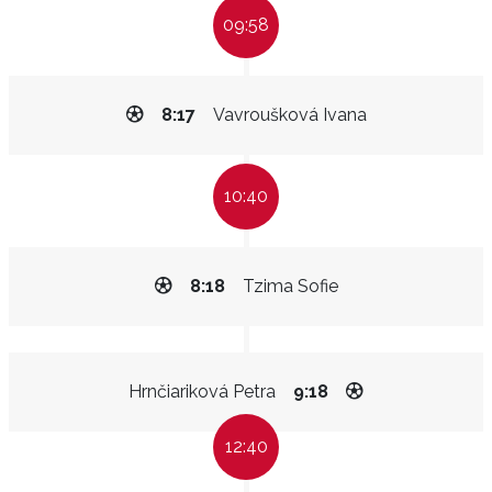
09:58
8:17
Vavroušková Ivana
10:40
8:18
Tzima Sofie
Hrnčiariková Petra
9:18
12:40