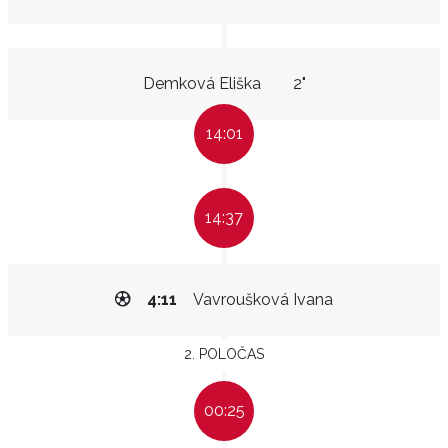
Demková Eliška
2"
14:01
14:37
4:11
Vavroušková Ivana
2. POLOČAS
00:25