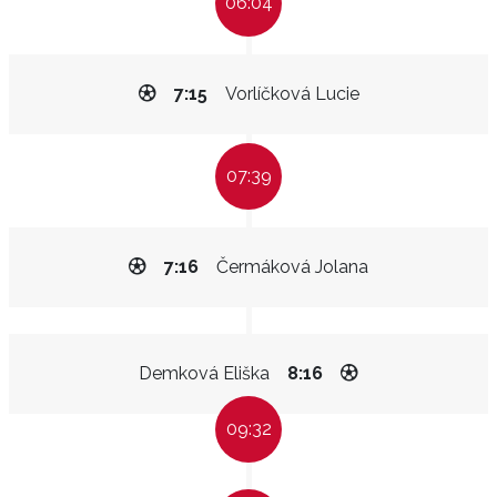
06:04
7:15
Vorlíčková Lucie
07:39
7:16
Čermáková Jolana
Demková Eliška
8:16
09:32