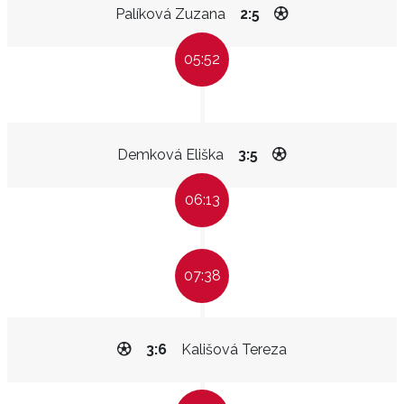
Palíková Zuzana
2:5
05:52
Demková Eliška
3:5
06:13
07:38
3:6
Kališová Tereza