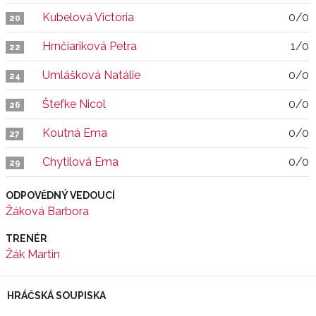
Kubelová Victoria
0/0
20
Hrnčiariková Petra
1/0
22
Umlášková Natálie
0/0
24
Štefke Nicol
0/0
26
Koutná Ema
0/0
27
Chytilová Ema
0/0
29
ODPOVĚDNÝ VEDOUCÍ
Žáková Barbora
TRENÉR
Žák Martin
HRÁČSKÁ SOUPISKA