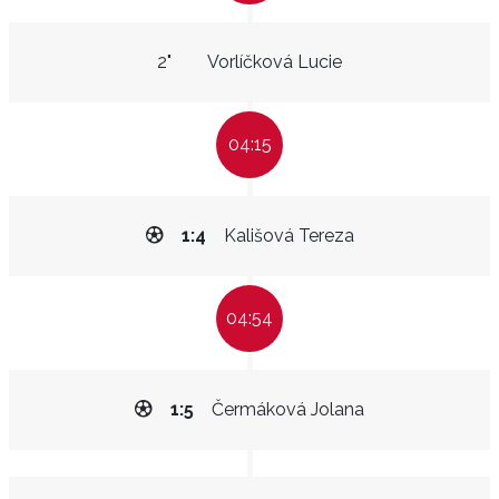
2"
Vorlíčková Lucie
04:15
1:4
Kališová Tereza
04:54
1:5
Čermáková Jolana