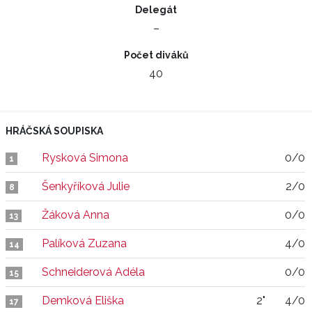
Delegát
–
Počet diváků
40
HRÁČSKÁ SOUPISKA
Rysková Simona
0/0
1
Šenkyříková Julie
2/0
8
Žáková Anna
0/0
13
Palíková Zuzana
4/0
14
Schneiderová Adéla
0/0
15
Demková Eliška
2"
4/0
17