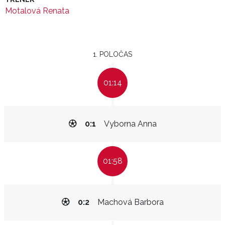
Motalová Renata
1. POLOČAS
01:14
0:1
Vyborna Anna
01:58
0:2
Machová Barbora