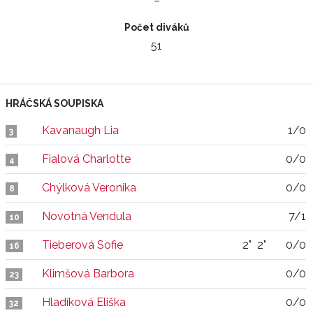
–
Počet diváků
51
HRÁČSKÁ SOUPISKA
Kavanaugh Lia
1/0
3
Fialová Charlotte
0/0
4
Chýlková Veronika
0/0
8
Novotná Vendula
7/1
10
Tieberová Sofie
2"
2"
0/0
16
Klimšová Barbora
0/0
23
Hladíková Eliška
0/0
32