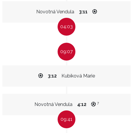
Novotná Vendula
3:11
04:03
09:07
3:12
Kubíková Marie
7
Novotná Vendula
4:12
09:41