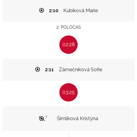
2:10
Kubíková Marie
2. POLOČAS
02:28
2:11
Zámečníková Sofie
03:25
7
Šimlíková Kristýna