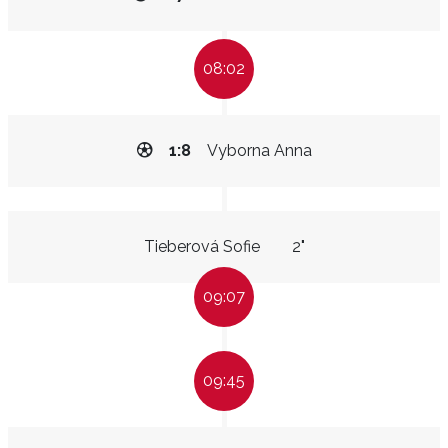
08:02
1:8
Vyborna Anna
Tieberová Sofie
2"
09:07
09:45