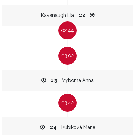
Kavanaugh Lia
1:2
02:44
03:02
1:3
Vyborna Anna
03:42
1:4
Kubíková Marie