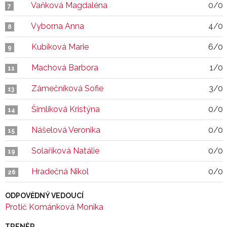
Vaňková Magdaléna
0/0
7
Vyborna Anna
4/0
8
Kubíková Marie
6/0
9
Machová Barbora
1/0
11
Zámečníková Sofie
3/0
13
Šimlíková Kristýna
0/0
14
Nášelová Veronika
0/0
15
Solaříková Natálie
0/0
19
Hradečná Nikol
0/0
26
ODPOVĚDNÝ VEDOUCÍ
Protić Kománková Monika
TRENÉR