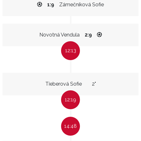
1:9
Zámečníková Sofie
Novotná Vendula
2:9
12:13
Tieberová Sofie
2"
12:19
14:48