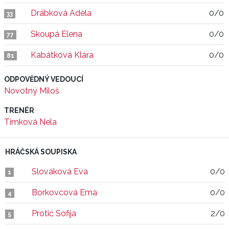
Drábková Adéla
0/0
33
Skoupá Elena
0/0
77
Kabátková Klára
0/0
81
ODPOVĚDNÝ VEDOUCÍ
Novotný Miloš
TRENÉR
Timková Nela
HRÁČSKÁ SOUPISKA
Slováková Eva
0/0
1
Borkovcová Ema
0/0
4
Protić Sofija
2/0
5