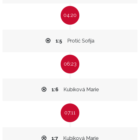
04:20
1:5
Protić Sofija
06:23
1:6
Kubíková Marie
07:11
1:7
Kubíková Marie