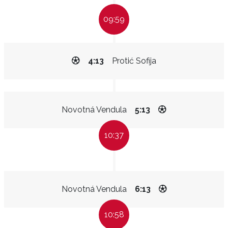
09:59
4:13
Protić Sofija
Novotná Vendula
5:13
10:37
Novotná Vendula
6:13
10:58