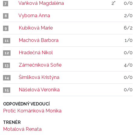
Vaňková Magdaléna
2"
0/0
7
Vyborna Anna
2/0
8
Kubíková Marie
6/2
9
Machová Barbora
1/0
11
Hradečná Nikol
0/0
12
Zámečníková Sofie
4/0
13
Šimlíková Kristýna
0/0
14
Nášelová Veronika
0/0
15
ODPOVĚDNÝ VEDOUCÍ
Protić Kománková Monika
TRENÉR
Motalová Renata