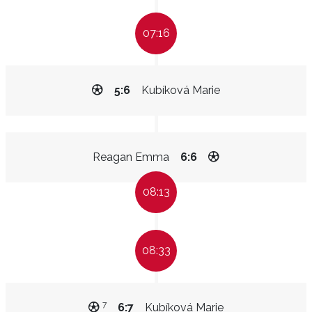
07:16
5:6
Kubíková Marie
Reagan Emma
6:6
08:13
08:33
7
6:7
Kubíková Marie