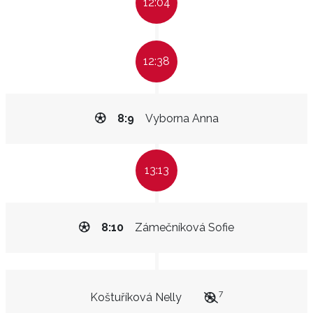
12:04
12:38
8:9
Vyborna Anna
13:13
8:10
Zámečníková Sofie
7
Koštuříková Nelly