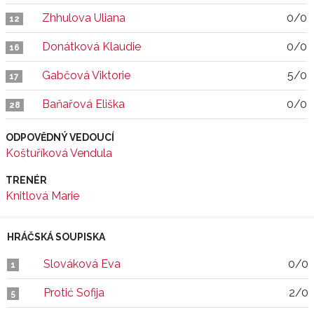
Zhhulova Uliana
0/0
12
Donátková Klaudie
0/0
16
Gabčová Viktorie
5/0
17
Baňařová Eliška
0/0
28
ODPOVĚDNÝ VEDOUCÍ
Koštuříková Vendula
TRENÉR
Knitlová Marie
HRÁČSKÁ SOUPISKA
Slováková Eva
0/0
1
Protić Sofija
2/0
5