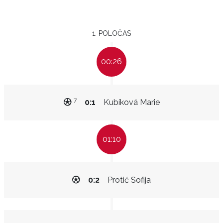
1. POLOČAS
00:26
7
0:1
Kubíková Marie
01:10
0:2
Protić Sofija