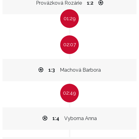
Provázková Rozárie
1:2
01:29
02:07
1:3
Machová Barbora
02:49
1:4
Vyborna Anna