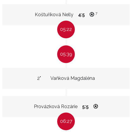
7
Koštuříková Nelly
4:5
05:22
05:39
2"
Vaňková Magdaléna
Provázková Rozárie
5:5
06:27