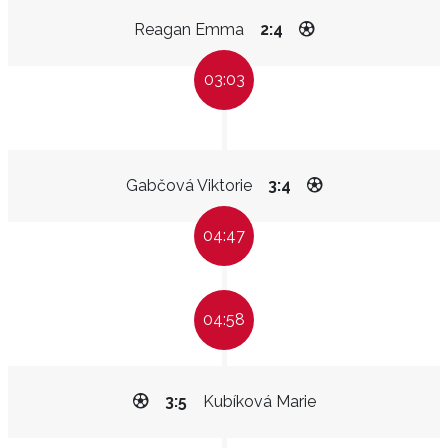
Reagan Emma
2:4
03:03
Gabčová Viktorie
3:4
04:47
04:58
3:5
Kubíková Marie