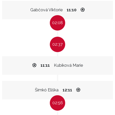
Gabčová Viktorie
11:10
02:08
02:37
11:11
Kubíková Marie
Šimkó Eliška
12:11
02:56