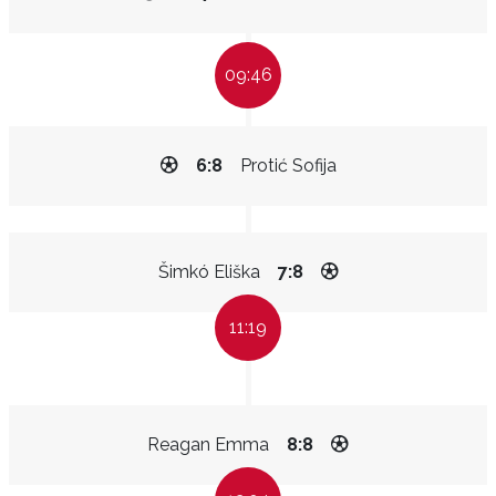
09:46
6:8
Protić Sofija
Šimkó Eliška
7:8
11:19
Reagan Emma
8:8