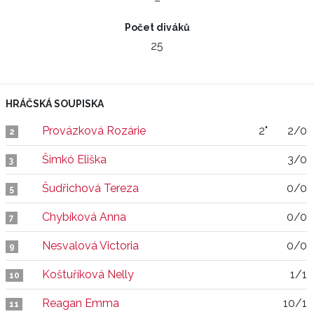
–
Počet diváků
25
HRÁČSKÁ SOUPISKA
Provázková Rozárie
2"
2/0
2
Šimkó Eliška
3/0
3
Šudřichová Tereza
0/0
5
Chybíková Anna
0/0
7
Nesvalová Victoria
0/0
9
Koštuříková Nelly
1/1
10
Reagan Emma
10/1
11