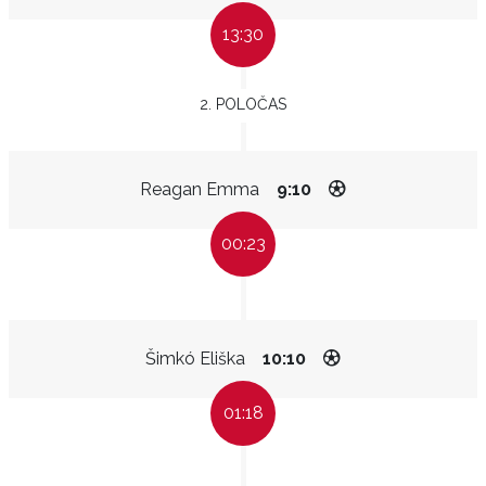
13:30
2. POLOČAS
Reagan Emma
9:10
00:23
Šimkó Eliška
10:10
01:18