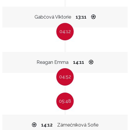
Gabčová Viktorie
13:11
04:12
Reagan Emma
14:11
04:52
05:48
14:12
Zámečníková Sofie