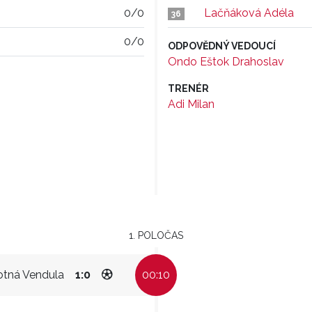
0/0
Lačňáková Adéla
36
0/0
ODPOVĚDNÝ VEDOUCÍ
Ondo Eštok Drahoslav
TRENÉR
Adi Milan
1. POLOČAS
tná Vendula
1:0
00:10