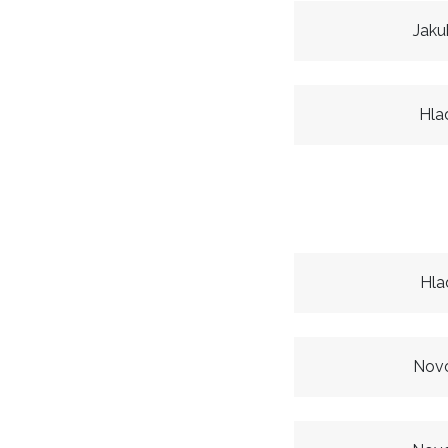
Jaku
Hla
Hla
Novo