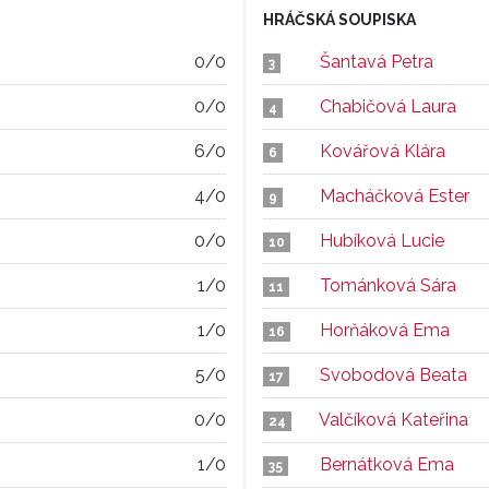
HRÁČSKÁ SOUPISKA
0/0
Šantavá Petra
3
0/0
Chabičová Laura
4
6/0
Kovářová Klára
6
4/0
Macháčková Ester
9
0/0
Hubíková Lucie
10
1/0
Tománková Sára
11
1/0
Horňáková Ema
16
5/0
Svobodová Beata
17
0/0
Valčíková Kateřina
24
1/0
Bernátková Ema
35