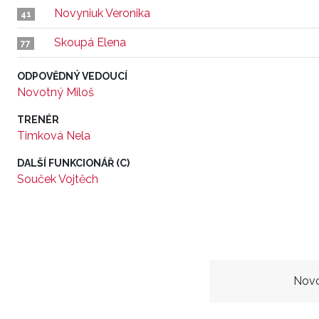
Novyniuk Veronika
41
Skoupá Elena
77
ODPOVĚDNÝ VEDOUCÍ
Novotný Miloš
TRENÉR
Timková Nela
DALŠÍ FUNKCIONÁŘ (C)
Souček Vojtěch
Novo