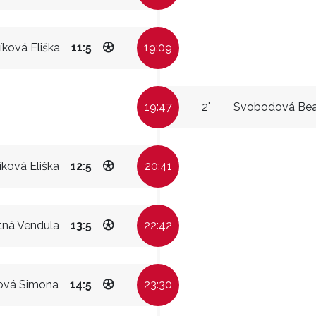
íková Eliška
11:5
19:09
19:47
2"
Svobodová Bea
íková Eliška
12:5
20:41
ná Vendula
13:5
22:42
ová Simona
14:5
23:30