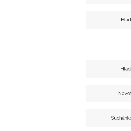
Hlad
Hlad
Novot
Suchánk