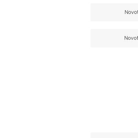
Novot
Novot