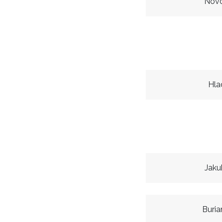
Novo
Hla
Jaku
Buria