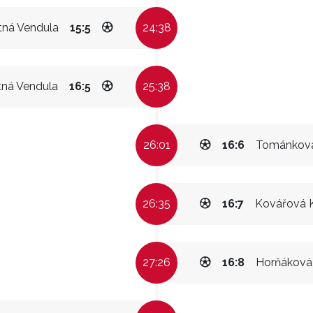
ná Vendula
15:5
24:38
ná Vendula
16:5
25:38
26:01
16:6
Tománková
26:35
16:7
Kovářová K
27:26
16:8
Horňákov