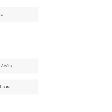
ra
 Adéla
 Laura