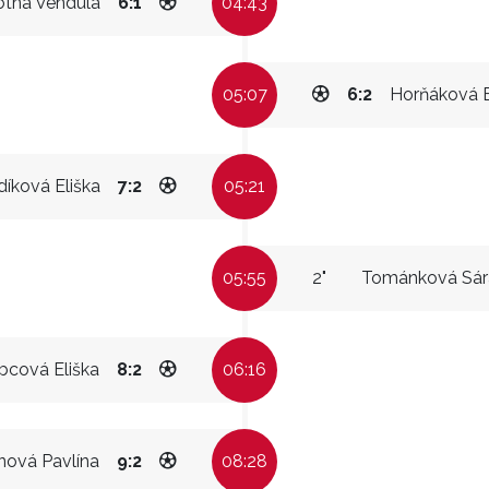
tná Vendula
6:1
04:43
05:07
6:2
Horňáková
díková Eliška
7:2
05:21
05:55
2"
Tománková Sár
bcová Eliška
8:2
06:16
nová Pavlína
9:2
08:28