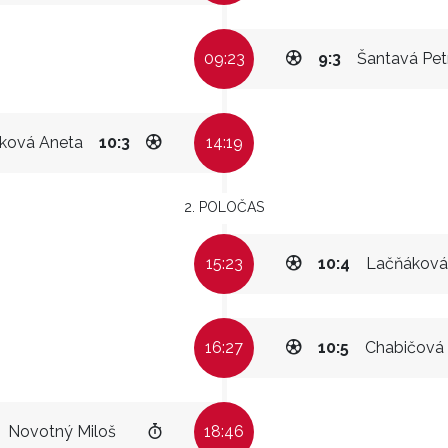
09:23
9:3
Šantavá Pet
ková Aneta
10:3
14:19
2. POLOČAS
15:23
10:4
Lačňáková
16:27
10:5
Chabičová
Novotný Miloš
18:46