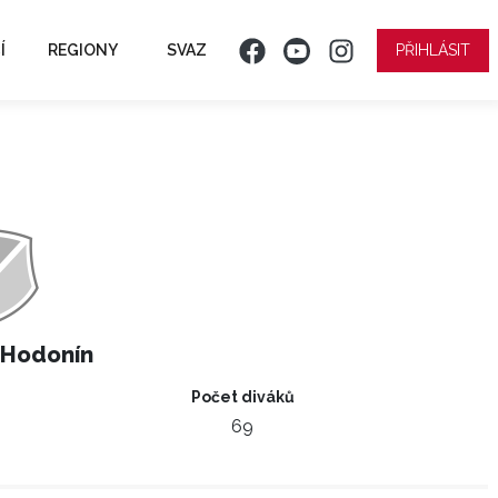
Í
REGIONY
SVAZ
PŘIHLÁSIT
 Hodonín
Počet diváků
69