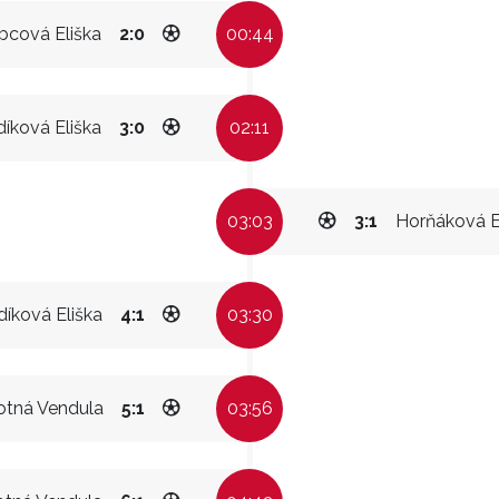
bcová Eliška
2:0
00:44
díková Eliška
3:0
02:11
03:03
3:1
Horňáková 
díková Eliška
4:1
03:30
tná Vendula
5:1
03:56