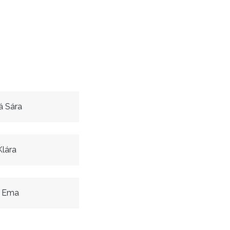
 Sára
lára
á Ema