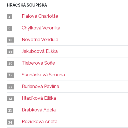
HRÁČSKÁ SOUPISKA
Fialová Charlotte
4
Chýlková Veronika
8
Novotná Vendula
10
Jakubcová Eliška
13
Tieberová Sofie
16
Suchánková Simona
24
Burianová Pavlína
27
Hladíková Eliška
32
Drábková Adéla
33
Růžičková Aneta
34