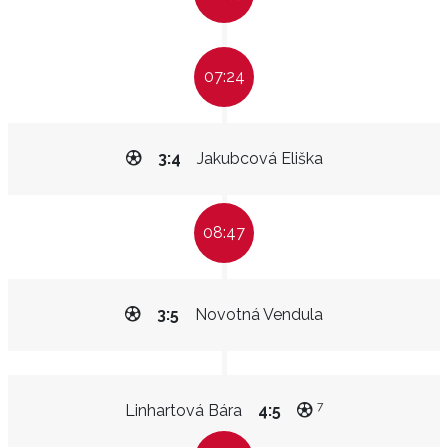
07:24
3:4
Jakubcová Eliška
08:47
3:5
Novotná Vendula
7
Linhartová Bára
4:5