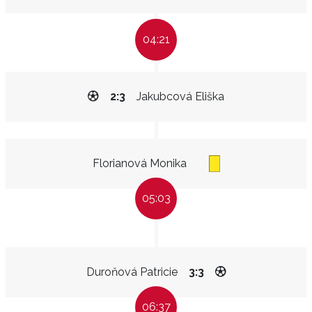
04:21
2:3
Jakubcová Eliška
Florianová Monika
05:03
Duroňová Patricie
3:3
06:37