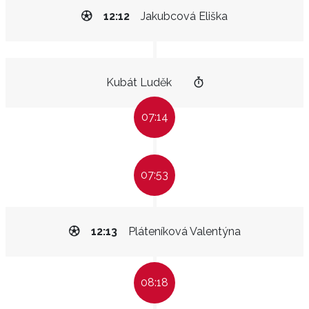
12:12
Jakubcová Eliška
Kubát Luděk
07:14
07:53
12:13
Pláteníková Valentýna
08:18