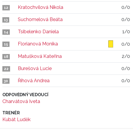
Kratochvílová Nikola
0/0
12
Suchomelová Beáta
0/0
13
Tsibelenko Daniela
1/0
14
Florianová Monika
0/0
15
Matušková Kateřina
2/0
18
Burešová Lucie
0/0
22
Říhová Andrea
0/0
30
ODPOVĚDNÝ VEDOUCÍ
Charvátová Iveta
TRENÉR
Kubát Luděk