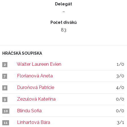
Delegát
–
Počet diváků
83
HRÁČSKÁ SOUPISKA
Walter Laureen Evien
1/0
2
Florianová Aneta
3/0
7
Duroňová Patricie
4/0
8
Zezulová Kateřina
0/0
9
Blîndu Sofia
0/0
10
Linhartová Bára
3/1
11