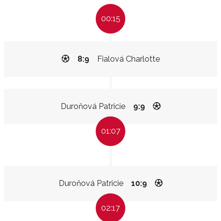
00:15
8:9
Fialová Charlotte
Duroňová Patricie
9:9
01:07
Duroňová Patricie
10:9
02:17