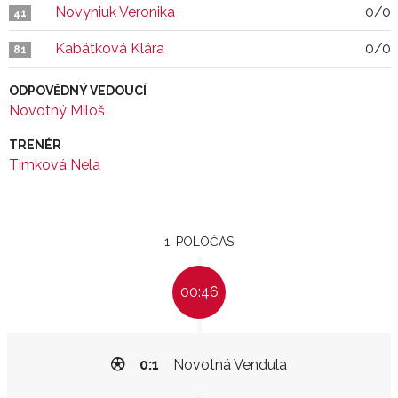
Novyniuk Veronika
0/0
41
Kabátková Klára
0/0
81
ODPOVĚDNÝ VEDOUCÍ
Novotný Miloš
TRENÉR
Timková Nela
1. POLOČAS
00:46
0:1
Novotná Vendula