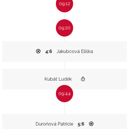
09:12
09:20
4:6
Jakubcová Eliška
Kubát Luděk
09:44
Duroňová Patricie
5:6