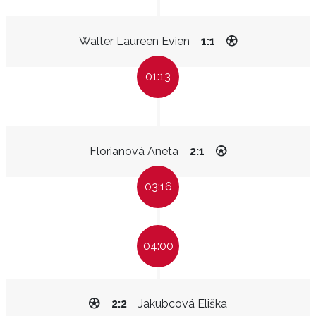
Walter Laureen Evien
1:1
01:13
Florianová Aneta
2:1
03:16
04:00
2:2
Jakubcová Eliška