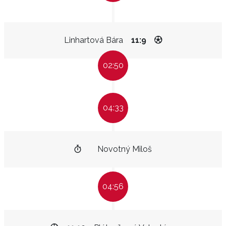
Linhartová Bára
11:9
02:50
04:33
Novotný Miloš
04:56