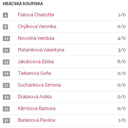
HRÁČSKÁ SOUPISKA
Fialová Charlotte
1/0
4
Chýlková Veronika
0/0
8
Novotná Vendula
4/0
10
Pláteníková Valentýna
3/0
11
Jakubcová Eliška
6/0
13
Tieberová Sofie
0/0
16
Suchánková Simona
0/0
17
Drábková Adéla
0/0
22
Klimšová Barbora
0/0
23
Burianová Pavlína
1/0
27