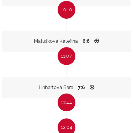
10:10
Matušková Kateřina
6:6
11:07
Linhartová Bára
7:6
11:44
12:04