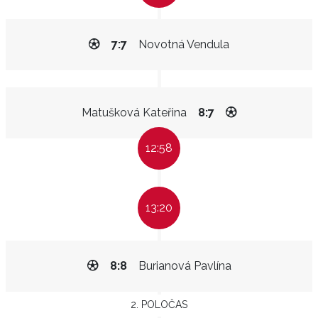
7:7
Novotná Vendula
Matušková Kateřina
8:7
12:58
13:20
8:8
Burianová Pavlína
2. POLOČAS