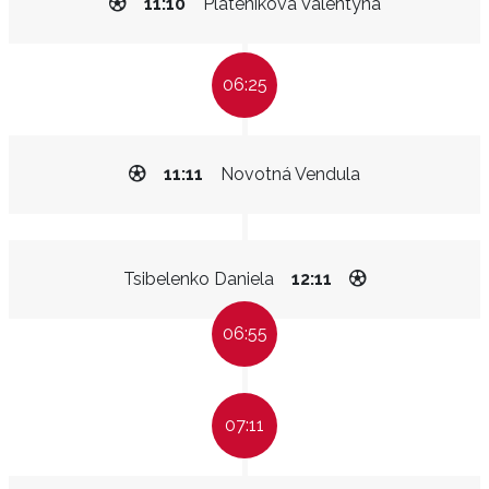
11:10
Pláteníková Valentýna
06:25
11:11
Novotná Vendula
Tsibelenko Daniela
12:11
06:55
07:11