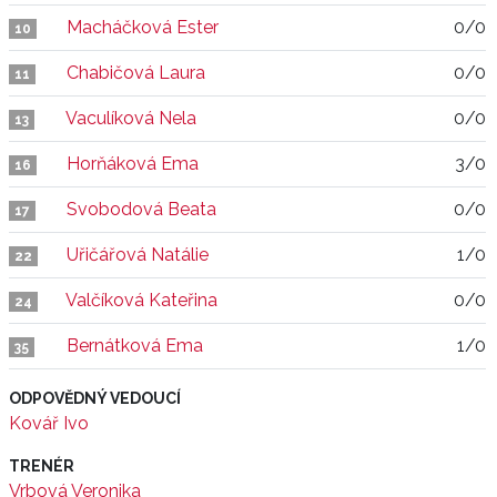
Macháčková Ester
0/0
10
Chabičová Laura
0/0
11
Vaculíková Nela
0/0
13
Horňáková Ema
3/0
16
Svobodová Beata
0/0
17
Uřičářová Natálie
1/0
22
Valčíková Kateřina
0/0
24
Bernátková Ema
1/0
35
ODPOVĚDNÝ VEDOUCÍ
Kovář Ivo
TRENÉR
Vrbová Veronika