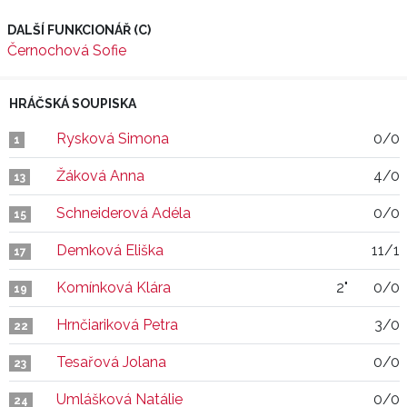
DALŠÍ FUNKCIONÁŘ (C)
Černochová Sofie
HRÁČSKÁ SOUPISKA
Rysková Simona
0/0
1
Žáková Anna
4/0
13
Schneiderová Adéla
0/0
15
Demková Eliška
11/1
17
Komínková Klára
2"
0/0
19
Hrnčiariková Petra
3/0
22
Tesařová Jolana
0/0
23
Umlášková Natálie
0/0
24