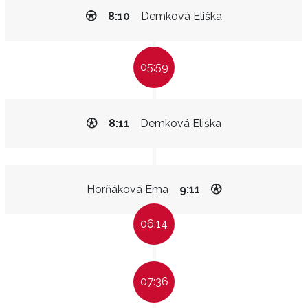
8:10
Demková Eliška
05:59
8:11
Demková Eliška
Horňáková Ema
9:11
06:14
07:36