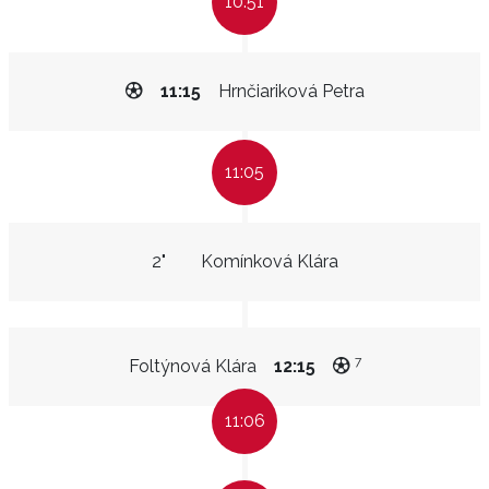
10:51
11:15
Hrnčiariková Petra
11:05
2"
Komínková Klára
7
Foltýnová Klára
12:15
11:06