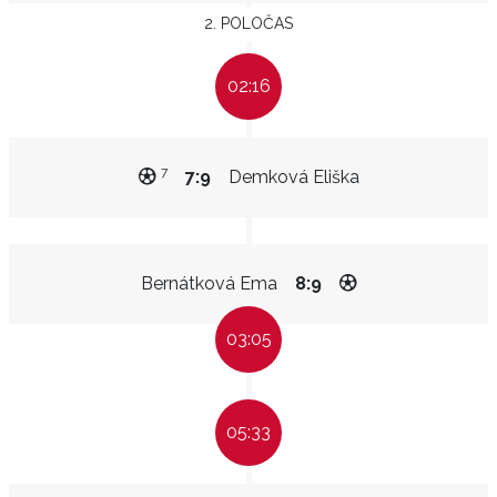
2. POLOČAS
02:16
7
7:9
Demková Eliška
Bernátková Ema
8:9
03:05
05:33