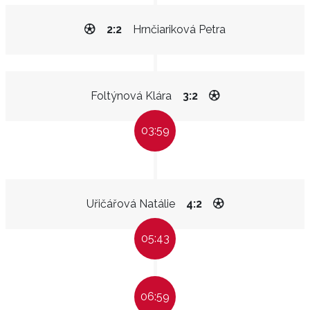
2:2
Hrnčiariková Petra
Foltýnová Klára
3:2
03:59
Uřičářová Natálie
4:2
05:43
06:59