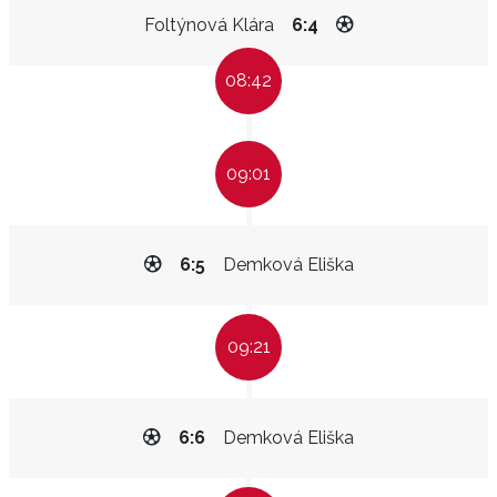
Foltýnová Klára
6:4
08:42
09:01
6:5
Demková Eliška
09:21
6:6
Demková Eliška