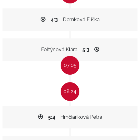
4:3
Demková Eliška
Foltýnová Klára
5:3
07:05
08:24
5:4
Hrnčiariková Petra