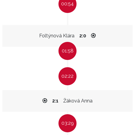
00:54
Foltýnová Klára
2:0
01:58
02:22
2:1
Žáková Anna
03:29