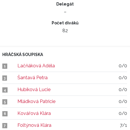
Delegát
–
Počet diváků
82
HRÁČSKÁ SOUPISKA
Lačňáková Adéla
0/0
1
Šantavá Petra
0/0
3
Hubíková Lucie
0/0
4
Mládková Patricie
0/0
5
Kovářová Klára
0/0
6
Foltýnová Klára
7/1
7