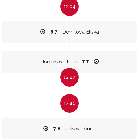
12:04
6:7
Demková Eliška
Horňáková Ema
7:7
12:20
12:40
7:8
Žáková Anna