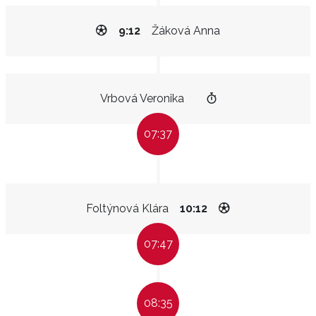
9:12
Žáková Anna
Vrbová Veronika
07:37
Foltýnová Klára
10:12
07:47
08:35