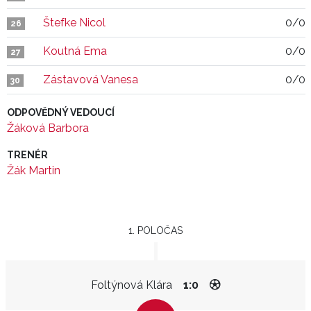
Štefke Nicol
0/0
26
Koutná Ema
0/0
27
Zástavová Vanesa
0/0
30
ODPOVĚDNÝ VEDOUCÍ
Žáková Barbora
TRENÉR
Žák Martin
1. POLOČAS
Foltýnová Klára
1:0