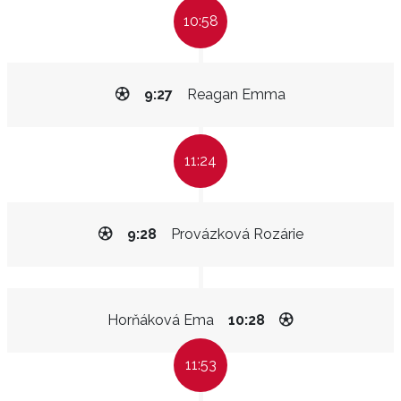
10:58
9:27
Reagan Emma
11:24
9:28
Provázková Rozárie
Horňáková Ema
10:28
11:53