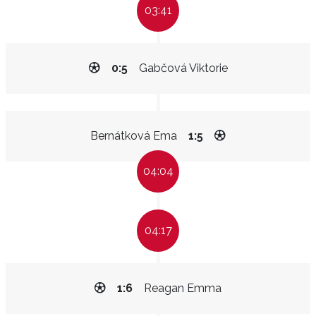
03:41
0:5
Gabčová Viktorie
Bernátková Ema
1:5
04:04
04:17
1:6
Reagan Emma