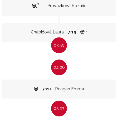
7
Provázková Rozárie
7
Chabičová Laura
7:19
03:50
04:06
7:20
Reagan Emma
05:23