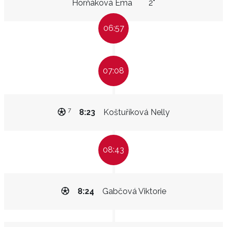
Horňáková Ema
2"
06:57
07:08
7
8:23
Koštuříková Nelly
08:43
8:24
Gabčová Viktorie