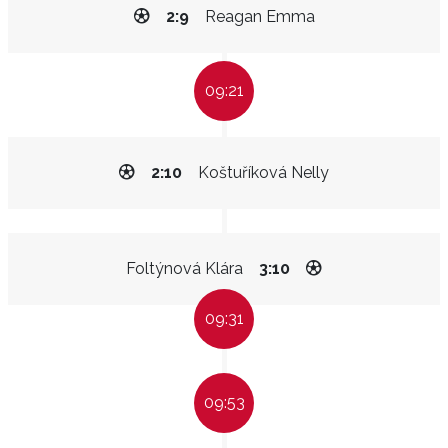
2:9
Reagan Emma
09:21
2:10
Koštuříková Nelly
Foltýnová Klára
3:10
09:31
09:53