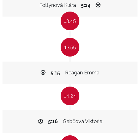
Foltýnová Klára
5:14
13:45
13:55
5:15
Reagan Emma
14:24
5:16
Gabčová Viktorie