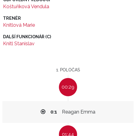
Koštuříková Vendula
TRENÉR
Knitlová Marie
DALŠÍ FUNKCIONÁŘ (C)
Knitl Stanislav
1. POLOČAS
00:29
0:1
Reagan Emma
01:44