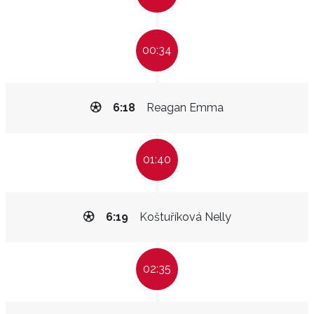
00:34
6:18
Reagan Emma
01:40
6:19
Koštuříková Nelly
02:35