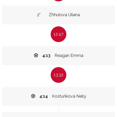
2"
Zhhulova Uliana
12:47
4:13
Reagan Emma
13:32
4:14
Koštuříková Nelly