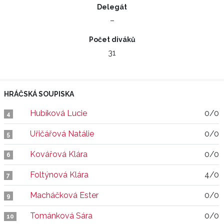
Delegát
–
Počet diváků
31
HRÁČSKÁ SOUPISKA
Hubíková Lucie
0/0
4
Uřičářová Natálie
0/0
5
Kovářová Klára
0/0
6
Foltýnová Klára
4/0
7
Macháčková Ester
0/0
9
Tománková Sára
0/0
10