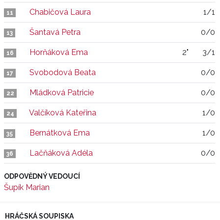
Chabičová Laura
1/1
11
Šantavá Petra
0/0
13
Horňáková Ema
2"
3/1
16
Svobodová Beata
0/0
17
Mládková Patricie
0/0
22
Valčíková Kateřina
1/0
24
Bernátková Ema
1/0
35
Lačňáková Adéla
0/0
36
ODPOVĚDNÝ VEDOUCÍ
Šupík Marian
HRÁČSKÁ SOUPISKA