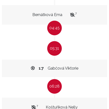
7
Bernátková Ema
04:45
05:31
1:7
Gabčová Viktorie
06:28
7
Koštuříková Nelly