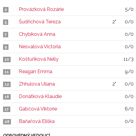
Provázková Rozárie
5/0
2
Šudřichová Tereza
2"
0/0
5
Chybíková Anna
0/0
7
Nesvalová Victoria
0/0
9
Koštuříková Nelly
11/3
10
Reagan Emma
9/0
11
Zhhulova Uliana
2"
0/0
12
Donátková Klaudie
0/0
16
Gabčová Viktorie
6/0
17
Baňařová Eliška
0/0
28
ODPOVĚDNÝ VEDOUCÍ