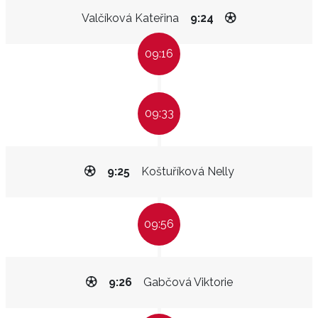
Valčíková Kateřina
9:24
09:16
09:33
9:25
Koštuříková Nelly
09:56
9:26
Gabčová Viktorie