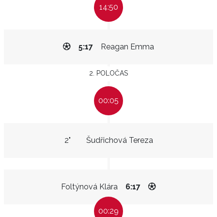
14:50
5:17
Reagan Emma
2. POLOČAS
00:05
2"
Šudřichová Tereza
Foltýnová Klára
6:17
00:29