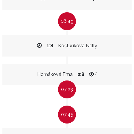
06:49
1:8
Koštuříková Nelly
7
Horňáková Ema
2:8
07:23
07:45