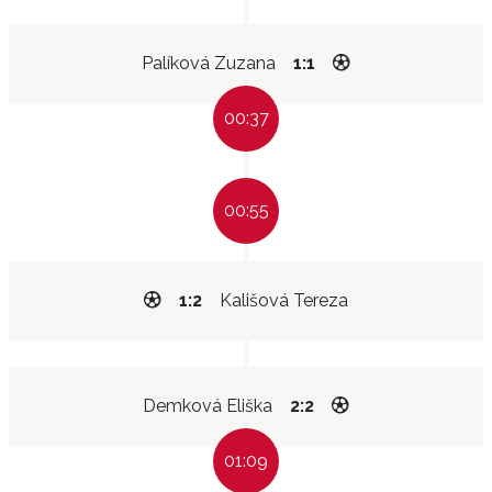
Palíková Zuzana
1:1
00:37
00:55
1:2
Kališová Tereza
Demková Eliška
2:2
01:09