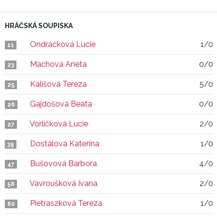
HRÁČSKÁ SOUPISKA
Ondráčková Lucie
1/0
11
Machová Aneta
0/0
23
Kališová Tereza
5/0
25
Gajdošová Beata
0/0
26
Vorlíčková Lucie
2/0
27
Dostálová Kateřina
1/0
39
Bušovová Barbora
4/0
47
Vavroušková Ivana
2/0
58
Pietraszková Tereza
1/0
60