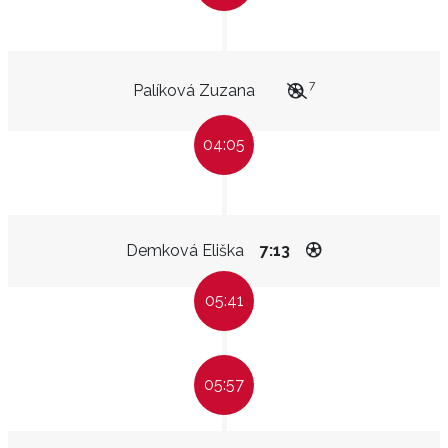
7
Palíková Zuzana
04:05
Demková Eliška
7:13
05:41
05:57