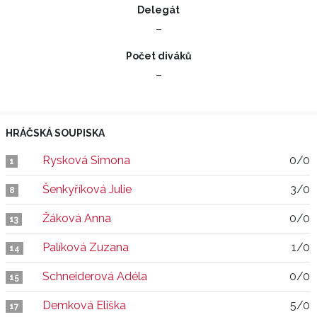
Delegát
–
Počet diváků
–
HRÁČSKÁ SOUPISKA
Rysková Simona
0/0
1
Šenkyříková Julie
3/0
8
Žáková Anna
0/0
13
Palíková Zuzana
1/0
14
Schneiderová Adéla
0/0
15
Demková Eliška
5/0
17