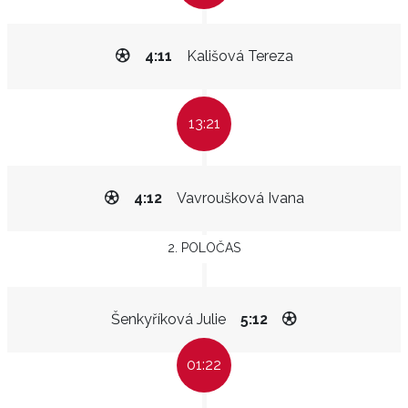
4:11
Kališová Tereza
13:21
4:12
Vavroušková Ivana
2. POLOČAS
Šenkyříková Julie
5:12
01:22