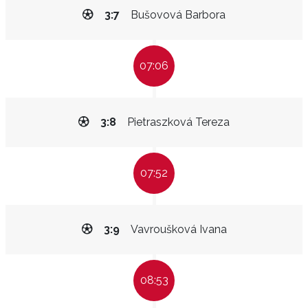
3:7
Bušovová Barbora
07:06
3:8
Pietraszková Tereza
07:52
3:9
Vavroušková Ivana
08:53