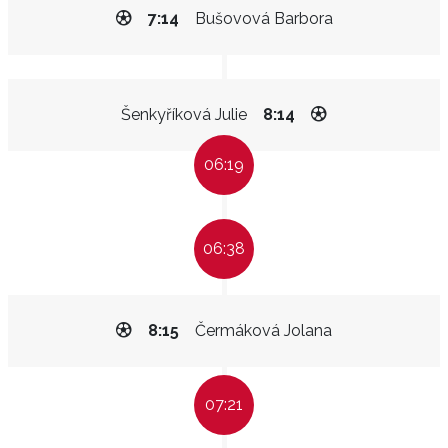
7:14
Bušovová Barbora
Šenkyříková Julie
8:14
06:19
06:38
8:15
Čermáková Jolana
07:21