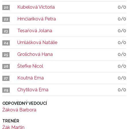
Kubelová Victoria
0/0
20
Hrnčiariková Petra
0/0
22
Tesařová Jolana
0/0
23
Umlášková Natálie
0/0
24
Grolichová Hana
0/0
25
Štefke Nicol
0/0
26
Koutná Ema
0/0
27
Chytilová Ema
0/0
29
ODPOVĚDNÝ VEDOUCÍ
Žáková Barbora
TRENÉR
Žák Martin