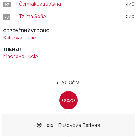
Čermáková Jolana
4/0
67
Tzima Sofie
0/0
73
ODPOVĚDNÝ VEDOUCÍ
Kališová Lucie
TRENÉR
Machová Lucie
1. POLOČAS
00:20
0:1
Bušovová Barbora