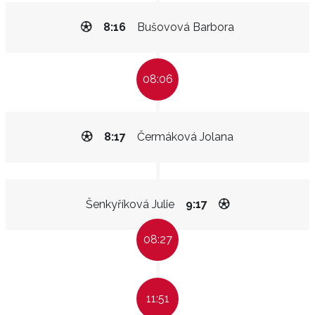
8:16
Bušovová Barbora
08:06
8:17
Čermáková Jolana
Šenkyříková Julie
9:17
08:27
11:51