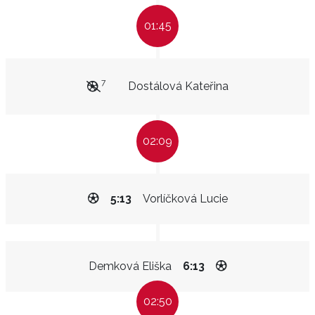
01:45
7
Dostálová Kateřina
02:09
5:13
Vorlíčková Lucie
Demková Eliška
6:13
02:50