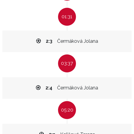
01:31
2:3
Čermáková Jolana
03:37
2:4
Čermáková Jolana
05:20