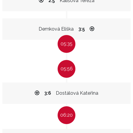
2:5
Kališová Tereza
Demková Eliška
3:5
05:35
05:56
3:6
Dostálová Kateřina
06:20