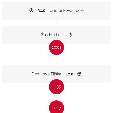
3:10
Ondráčková Lucie
Žák Martin
10:01
Demková Eliška
4:10
11:35
12:17