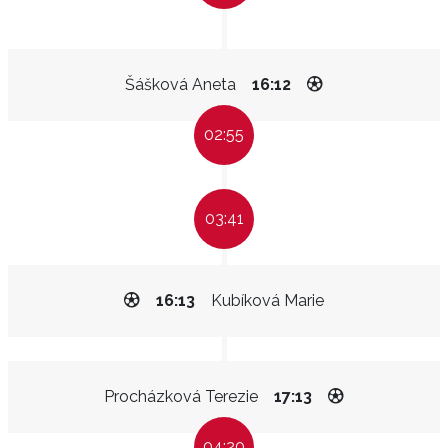
Šášková Aneta
16:12
02:55
03:41
16:13
Kubíková Marie
Procházková Terezie
17:13
04:20