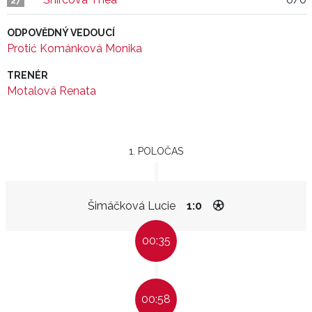
27
ODPOVĚDNÝ VEDOUCÍ
Protić Kománková Monika
TRENÉR
Motalová Renata
1. POLOČAS
Šimáčková Lucie
1:0
00:35
00:58