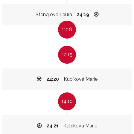
Štenglová Laura
24:19
11:18
12:15
24:20
Kubíková Marie
14:10
24:21
Kubíková Marie