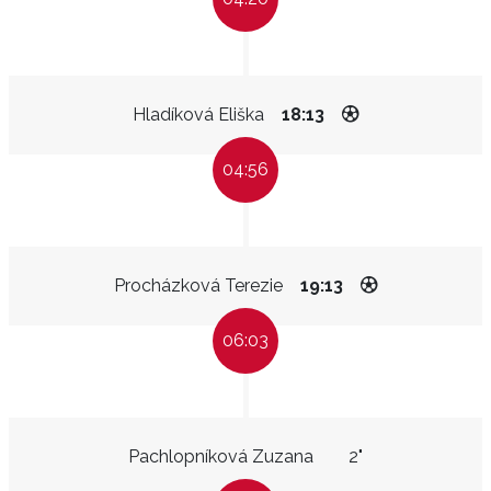
Hladíková Eliška
18:13
04:56
Procházková Terezie
19:13
06:03
Pachlopníková Zuzana
2"