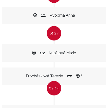
1:1
Vyborna Anna
01:27
1:2
Kubíková Marie
7
Procházková Terezie
2:2
02:44