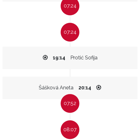
07:24
07:24
19:14
Protić Sofija
Šášková Aneta
20:14
07:52
08:07