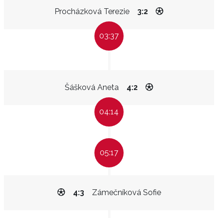
Procházková Terezie
3:2
03:37
Šášková Aneta
4:2
04:14
05:17
4:3
Zámečníková Sofie