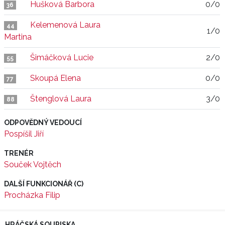
Hušková Barbora
0/0
36
Kelemenová Laura
44
1/0
Martina
Šimáčková Lucie
2/0
55
Skoupá Elena
0/0
77
Štenglová Laura
3/0
88
ODPOVĚDNÝ VEDOUCÍ
Pospíšil Jiří
TRENÉR
Souček Vojtěch
DALŠÍ FUNKCIONÁŘ (C)
Procházka Filip
HRÁČSKÁ SOUPISKA