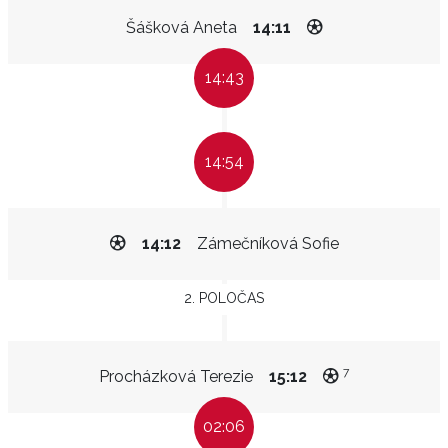
Šášková Aneta
14:11
14:43
14:54
14:12
Zámečníková Sofie
2. POLOČAS
7
Procházková Terezie
15:12
02:06