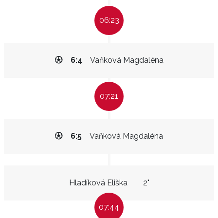
06:23
6:4
Vaňková Magdaléna
07:21
6:5
Vaňková Magdaléna
Hladíková Eliška
2"
07:44