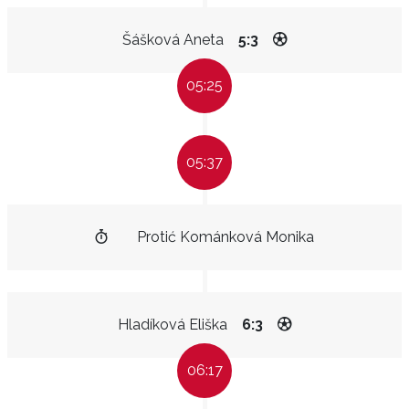
Šášková Aneta
5:3
05:25
05:37
Protić Kománková Monika
Hladíková Eliška
6:3
06:17