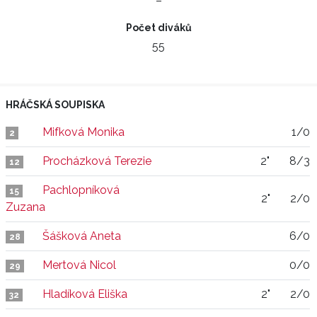
–
Počet diváků
55
HRÁČSKÁ SOUPISKA
Mifková Monika
1/0
2
Procházková Terezie
2"
8/3
12
Pachlopníková
15
2"
2/0
Zuzana
Šášková Aneta
6/0
28
Mertová Nicol
0/0
29
Hladíková Eliška
2"
2/0
32