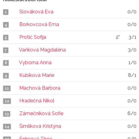
Slováková Eva
0/0
1
Borkovcová Ema
0/0
4
Protić Sofija
2"
3/1
5
Vaňková Magdaléna
3/0
7
Vyborna Anna
1/0
8
Kubíková Marie
8/1
9
Machová Barbora
0/0
11
Hradečná Nikol
0/0
12
Zámečníková Sofie
6/0
13
Šimlíková Kristýna
0/0
14
Šnircová Thea
0/0