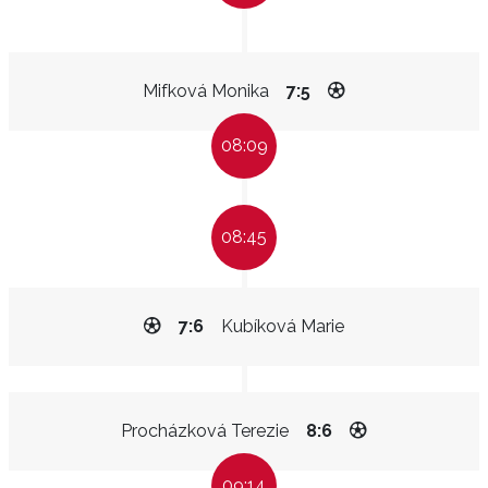
Mifková Monika
7:5
08:09
08:45
7:6
Kubíková Marie
Procházková Terezie
8:6
09:14