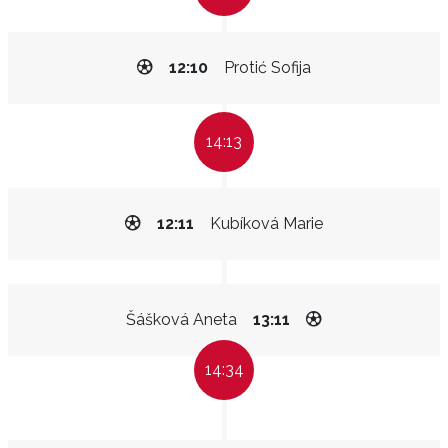
12:10
Protić Sofija
14:13
12:11
Kubíková Marie
Šášková Aneta
13:11
14:34