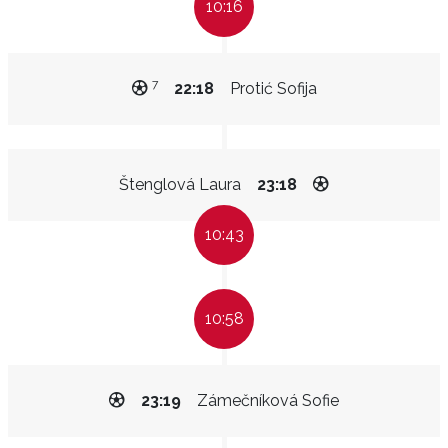
10:16
7
22:18
Protić Sofija
Štenglová Laura
23:18
10:43
10:58
23:19
Zámečníková Sofie