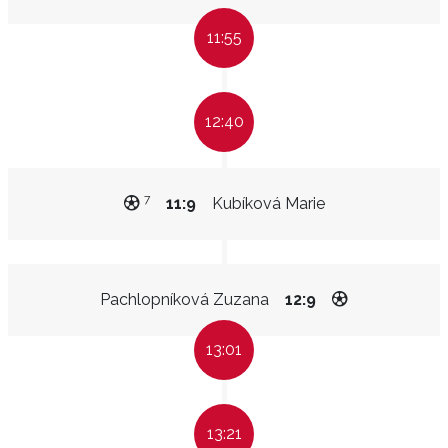
11:55
12:40
7
11:9
Kubíková Marie
Pachlopníková Zuzana
12:9
13:01
13:21