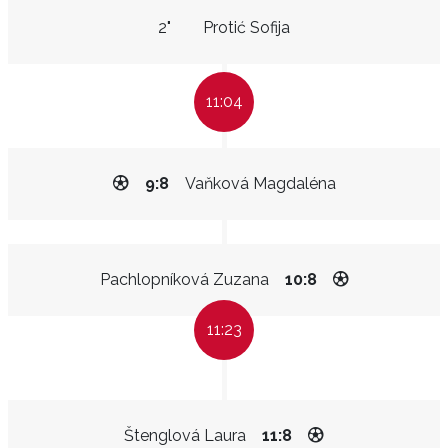
2"
Protić Sofija
11:04
9:8
Vaňková Magdaléna
Pachlopníková Zuzana
10:8
11:23
Štenglová Laura
11:8