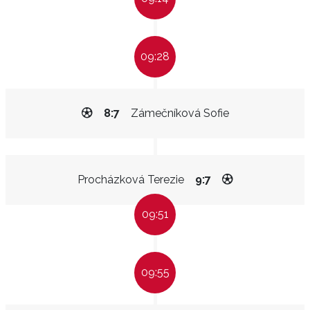
09:28
8:7
Zámečníková Sofie
Procházková Terezie
9:7
09:51
09:55