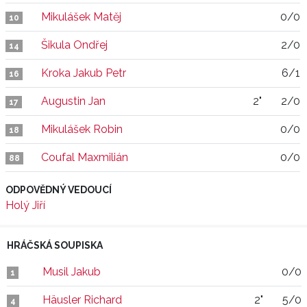
Mikulášek Matěj
0/0
10
Šikula Ondřej
2/0
14
Kroka Jakub Petr
6/1
16
Augustin Jan
2"
2/0
17
Mikulášek Robin
0/0
18
Coufal Maxmilián
0/0
88
ODPOVĚDNÝ VEDOUCÍ
Holý Jiří
HRÁČSKÁ SOUPISKA
Musil Jakub
0/0
1
Häusler Richard
2"
5/0
4