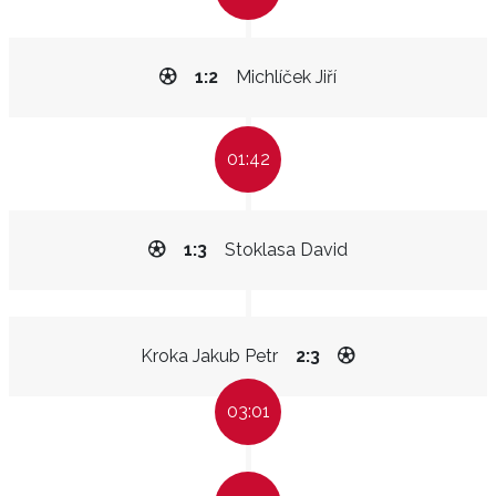
1:2
Michlíček Jiří
01:42
1:3
Stoklasa David
Kroka Jakub Petr
2:3
03:01