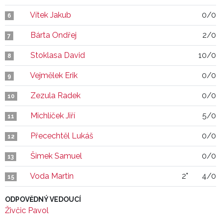
Vítek Jakub
0/0
6
Bárta Ondřej
2/0
7
Stoklasa David
10/0
8
Vejmělek Erik
0/0
9
Zezula Radek
0/0
10
Michlíček Jiří
5/0
11
Přecechtěl Lukáš
0/0
12
Šimek Samuel
0/0
13
Voda Martin
2"
4/0
15
ODPOVĚDNÝ VEDOUCÍ
Živčic Pavol