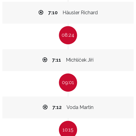
7:10
Häusler Richard
08:24
7:11
Michlíček Jiří
09:01
7:12
Voda Martin
10:15