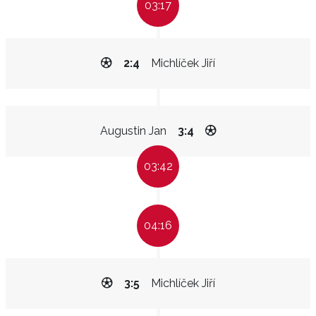
03:17
2:4
Michlíček Jiří
Augustin Jan
3:4
03:42
04:16
3:5
Michlíček Jiří