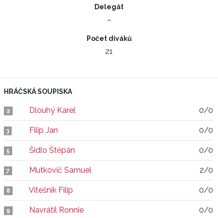
Delegát
–
Počet diváků
21
HRÁČSKÁ SOUPISKA
Dlouhý Karel
0/0
2
Filip Jan
0/0
3
Šidlo Štěpán
0/0
5
Mutkovič Samuel
2/0
7
Vitešník Filip
0/0
8
Navrátil Ronnie
0/0
9