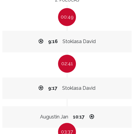
2. POLOČAS
00:49
9:16
Stoklasa David
02:41
9:17
Stoklasa David
Augustin Jan
10:17
03:37