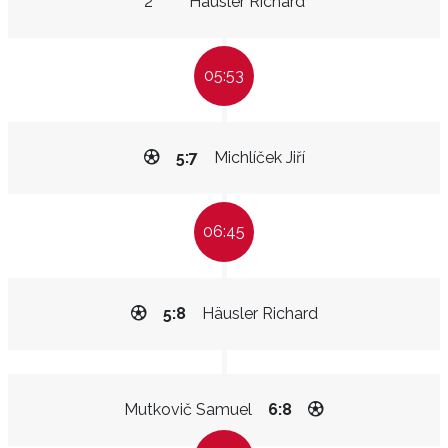
2"
Häusler Richard
05:53
5:7
Michlíček Jiří
06:45
5:8
Häusler Richard
Mutkovič Samuel
6:8