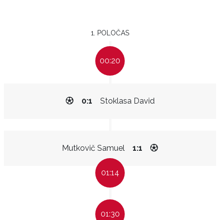
1. POLOČAS
00:20
0:1
Stoklasa David
Mutkovič Samuel
1:1
01:14
01:30