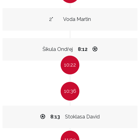
2"
Voda Martin
Šikula Ondřej
8:12
10:22
10:36
8:13
Stoklasa David
11:09