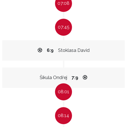
07:08
07:45
6:9
Stoklasa David
Šikula Ondřej
7:9
08:01
08:14