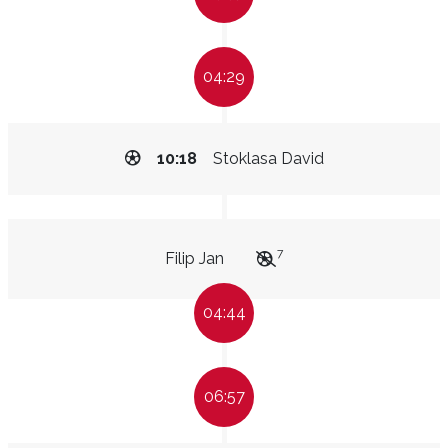
04:29
10:18
Stoklasa David
7
Filip Jan
04:44
06:57