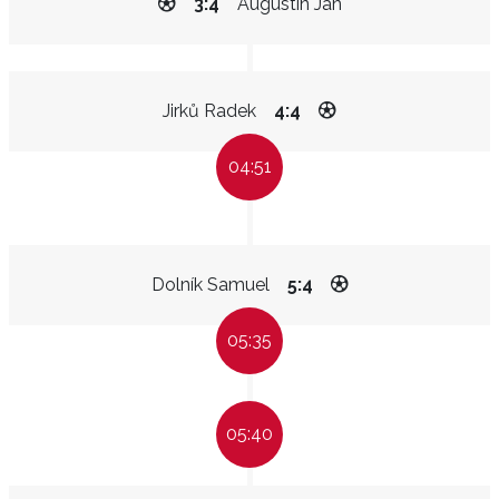
3:4
Augustin Jan
Jirků Radek
4:4
04:51
Dolník Samuel
5:4
05:35
05:40