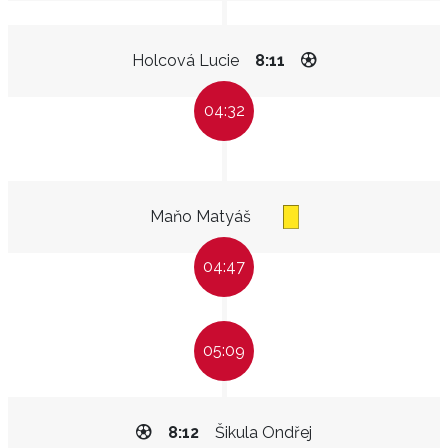
Holcová Lucie
8:11
04:32
Maňo Matyáš
04:47
05:09
8:12
Šikula Ondřej