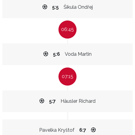
5:5
Šikula Ondřej
06:45
5:6
Voda Martin
07:15
5:7
Häusler Richard
Pavelka Kryštof
6:7