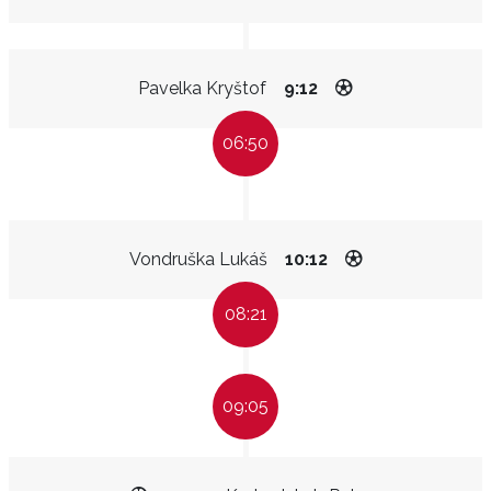
Pavelka Kryštof
9:12
06:50
Vondruška Lukáš
10:12
08:21
09:05