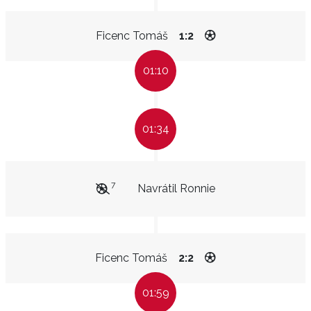
Ficenc Tomáš
1:2
01:10
01:34
7
Navrátil Ronnie
Ficenc Tomáš
2:2
01:59