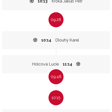
10:13
Kroka Jakub Petr
09:28
10:14
Dlouhý Karel
Holcová Lucie
11:14
09:48
10:15