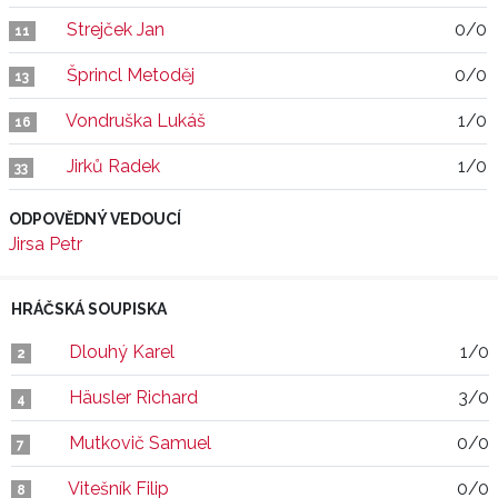
Strejček Jan
0/0
11
Šprincl Metoděj
0/0
13
Vondruška Lukáš
1/0
16
Jirků Radek
1/0
33
ODPOVĚDNÝ VEDOUCÍ
Jirsa Petr
HRÁČSKÁ SOUPISKA
Dlouhý Karel
1/0
2
Häusler Richard
3/0
4
Mutkovič Samuel
0/0
7
Vitešník Filip
0/0
8