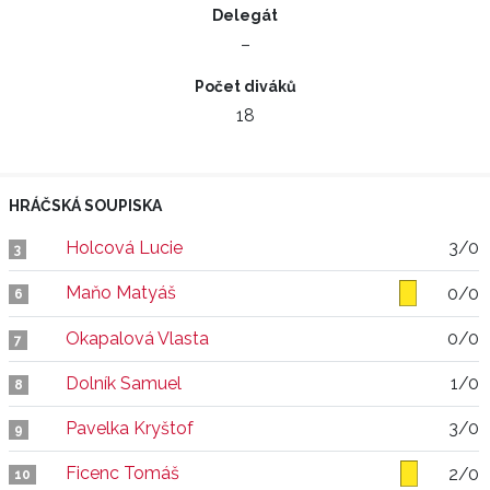
Delegát
–
Počet diváků
18
HRÁČSKÁ SOUPISKA
Holcová Lucie
3/0
3
Maňo Matyáš
0/0
6
Okapalová Vlasta
0/0
7
Dolník Samuel
1/0
8
Pavelka Kryštof
3/0
9
Ficenc Tomáš
2/0
10