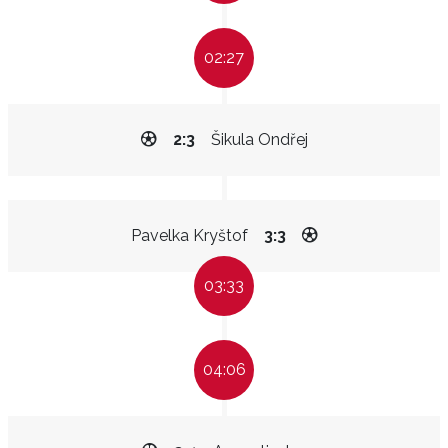
02:27
2:3
Šikula Ondřej
Pavelka Kryštof
3:3
03:33
04:06