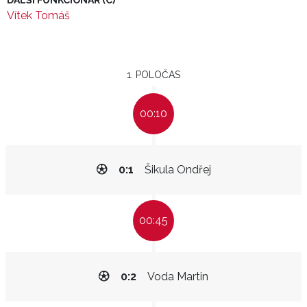
DALŠÍ FUNKCIONÁŘ (C)
Vítek Tomáš
1. POLOČAS
00:10
0:1
Šikula Ondřej
00:45
0:2
Voda Martin