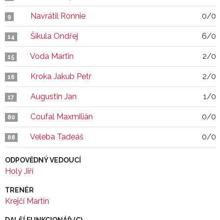
Navrátil Ronnie
0/0
9
Šikula Ondřej
6/0
14
Voda Martin
2/0
15
Kroka Jakub Petr
2/0
16
Augustin Jan
1/0
17
Coufal Maxmilián
0/0
80
Veleba Tadeáš
0/0
88
ODPOVĚDNÝ VEDOUCÍ
Holý Jiří
TRENÉR
Krejčí Martin