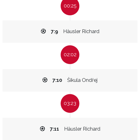
00:25
7:9
Häusler Richard
02:02
7:10
Šikula Ondřej
03:23
7:11
Häusler Richard