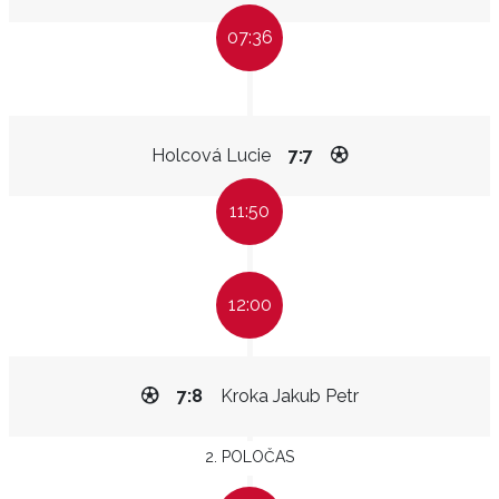
07:36
Holcová Lucie
7:7
11:50
12:00
7:8
Kroka Jakub Petr
2. POLOČAS