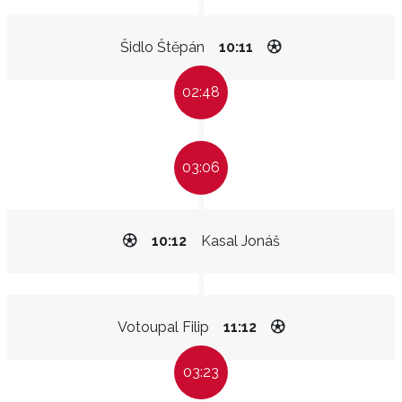
Šidlo Štěpán
10:11
02:48
03:06
10:12
Kasal Jonáš
Votoupal Filip
11:12
03:23