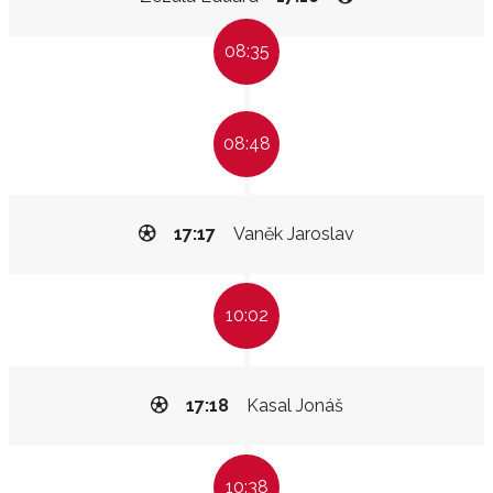
08:35
08:48
17:17
Vaněk Jaroslav
10:02
17:18
Kasal Jonáš
10:38