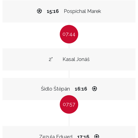
15:16
Pospíchal Marek
07:44
2"
Kasal Jonáš
Šidlo Štěpán
16:16
07:57
Zezula Eduard
17:16