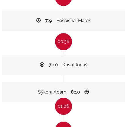
7:9
Pospíchal Marek
00:36
7:10
Kasal Jonáš
Sýkora Adam
8:10
01:06