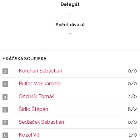
Delegát
–
Počet diváků
–
HRÁČSKÁ SOUPISKA
Korchan Sebastian
0/0
1
Puffer Max Jaromír
0/0
2
Ondrišík Tomáš
1/0
3
Šidlo Štěpán
8/2
5
Sedláček Sebastian
0/0
7
Kozel Vít
1/0
8