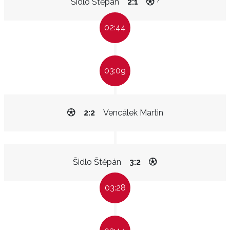
Šidlo Štěpán
2:1
02:44
03:09
2:2
Vencálek Martin
Šidlo Štěpán
3:2
03:28