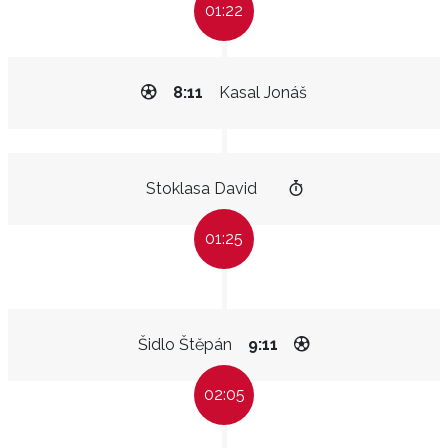
01:22
8:11
Kasal Jonáš
Stoklasa David
01:25
Šidlo Štěpán
9:11
02:05