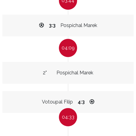
03:44
3:3
Pospíchal Marek
04:09
2"
Pospíchal Marek
Votoupal Filip
4:3
04:33