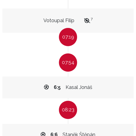
7
Votoupal Filip
07:19
07:54
6:5
Kasal Jonáš
08:23
6:6
Staněk Štěpán