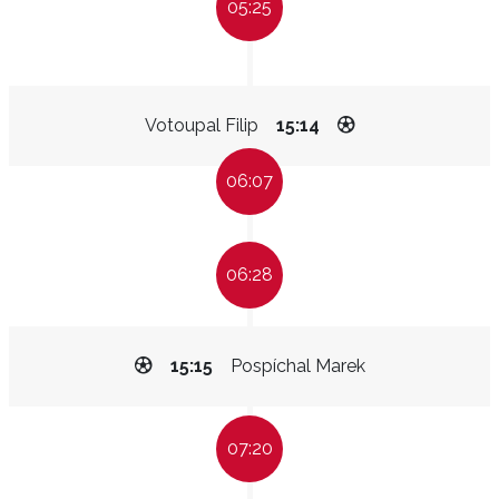
05:25
Votoupal Filip
15:14
06:07
06:28
15:15
Pospíchal Marek
07:20