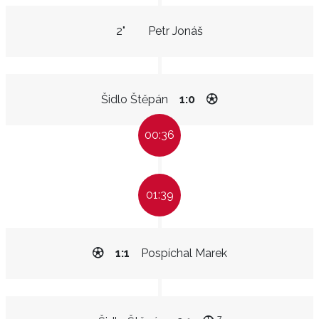
2"
Petr Jonáš
Šidlo Štěpán
1:0
00:36
01:39
1:1
Pospíchal Marek
7