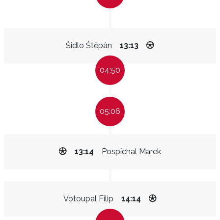
Šidlo Štěpán
13:13
04:50
05:06
13:14
Pospíchal Marek
Votoupal Filip
14:14