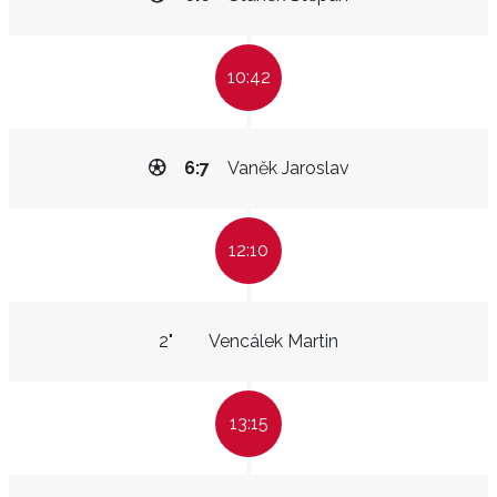
10:42
6:7
Vaněk Jaroslav
12:10
2"
Vencálek Martin
13:15