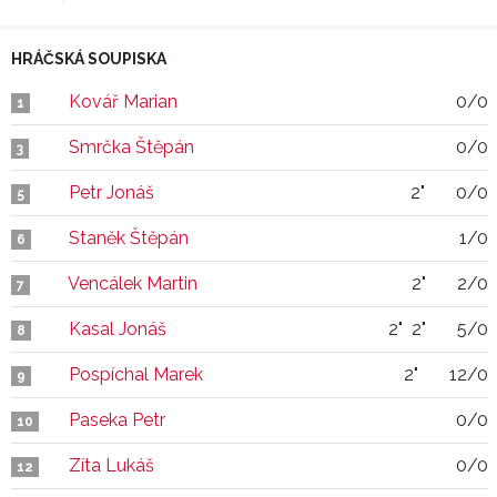
HRÁČSKÁ SOUPISKA
Kovář Marian
0/0
1
Smrčka Štěpán
0/0
3
Petr Jonáš
2"
0/0
5
Staněk Štěpán
1/0
6
Vencálek Martin
2"
2/0
7
Kasal Jonáš
2"
2"
5/0
8
Pospíchal Marek
2"
12/0
9
Paseka Petr
0/0
10
Zíta Lukáš
0/0
12