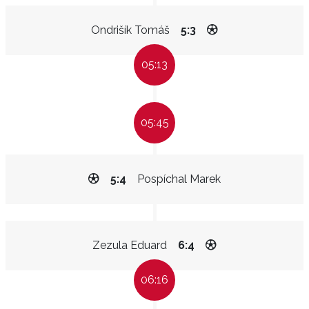
Ondrišík Tomáš
5:3
05:13
05:45
5:4
Pospíchal Marek
Zezula Eduard
6:4
06:16