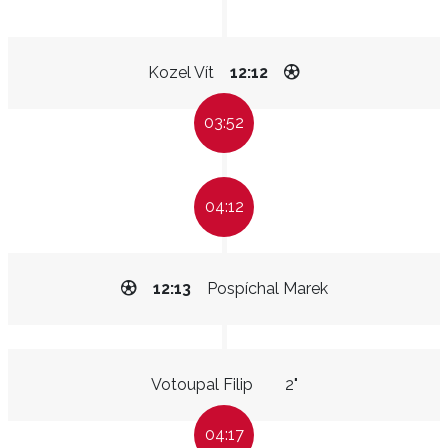
Kozel Vít
12:12
03:52
04:12
12:13
Pospíchal Marek
Votoupal Filip
2"
04:17