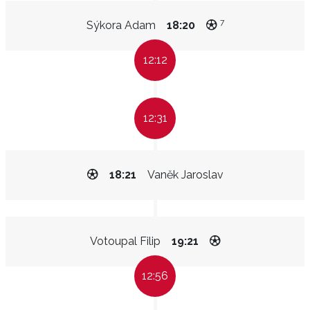
7
Sýkora Adam
18:20
12:12
12:31
18:21
Vaněk Jaroslav
Votoupal Filip
19:21
12:56