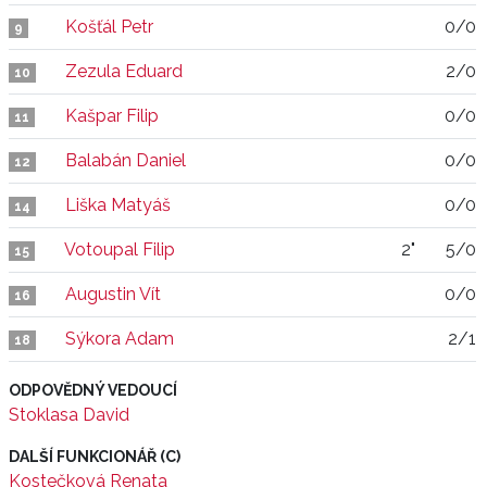
Košťál Petr
0/0
9
Zezula Eduard
2/0
10
Kašpar Filip
0/0
11
Balabán Daniel
0/0
12
Liška Matyáš
0/0
14
Votoupal Filip
2"
5/0
15
Augustin Vít
0/0
16
Sýkora Adam
2/1
18
ODPOVĚDNÝ VEDOUCÍ
Stoklasa David
DALŠÍ FUNKCIONÁŘ (C)
Kostečková Renata