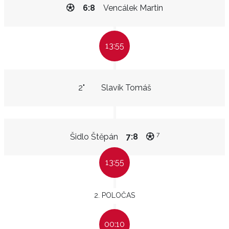
6:8
Vencálek Martin
13:55
2"
Slavík Tomáš
7
Šidlo Štěpán
7:8
13:55
2. POLOČAS
00:10