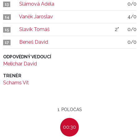
Slámová Adéla
0/0
13
Vaněk Jaroslav
4/0
14
Slavík Tomáš
2"
0/0
15
Beneš David
0/0
17
ODPOVĚDNÝ VEDOUCÍ
Melichar David
TRENÉR
Schams Vít
1. POLOČAS
00:30