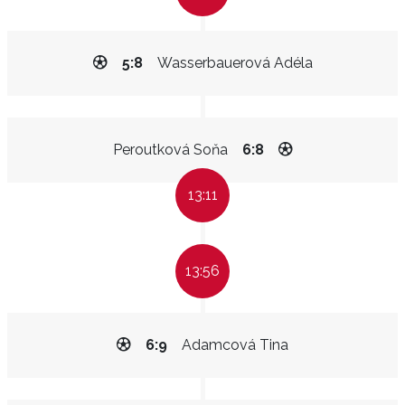
5:8
Wasserbauerová Adéla
Peroutková Soňa
6:8
13:11
13:56
6:9
Adamcová Tina