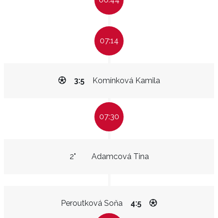
07:14
3:5
Komínková Kamila
07:30
2"
Adamcová Tina
Peroutková Soňa
4:5