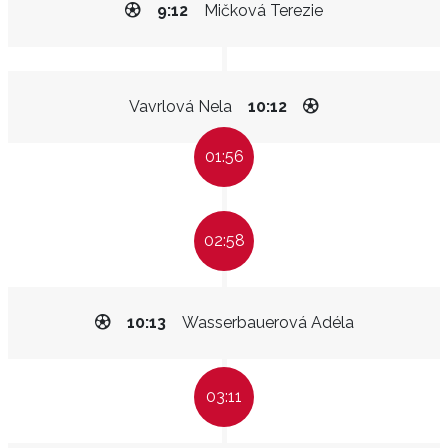
9:12
Mičková Terezie
Vavrlová Nela
10:12
01:56
02:58
10:13
Wasserbauerová Adéla
03:11