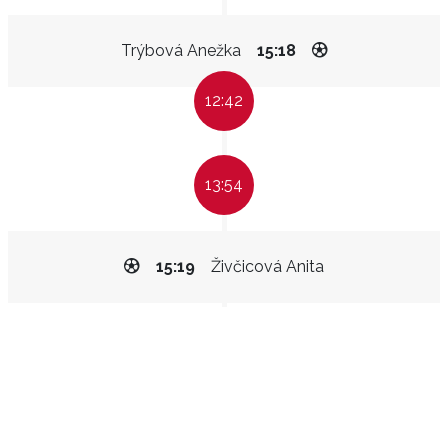
Trýbová Anežka
15:18
12:42
13:54
15:19
Živčicová Anita