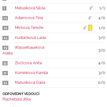
Matušíková Silvia
2"
1/1
7
Adamcová Tina
2"
4/0
13
Mičková Terezie
2"
1/0
19
Kudláčková Lada
3/0
24
Wasserbauerová
25
3/0
Adéla
Živčicová Anita
4/0
33
Komínková Kamila
3/0
37
Matušíková Daria
0/0
91
ODPOVĚDNÝ VEDOUCÍ
Plachetská Jitka