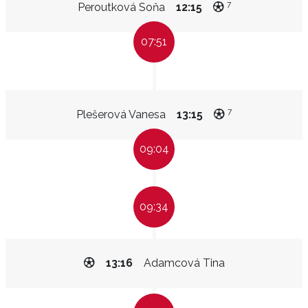
7
Peroutková Soňa
12:15
07:51
7
Plešerová Vanesa
13:15
09:04
09:34
13:16
Adamcová Tina