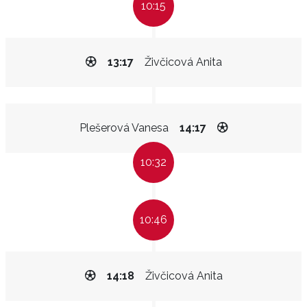
10:15
13:17
Živčicová Anita
Plešerová Vanesa
14:17
10:32
10:46
14:18
Živčicová Anita