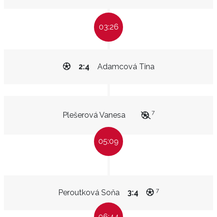
03:26
2:4
Adamcová Tina
7
Plešerová Vanesa
05:09
7
Peroutková Soňa
3:4
06:44