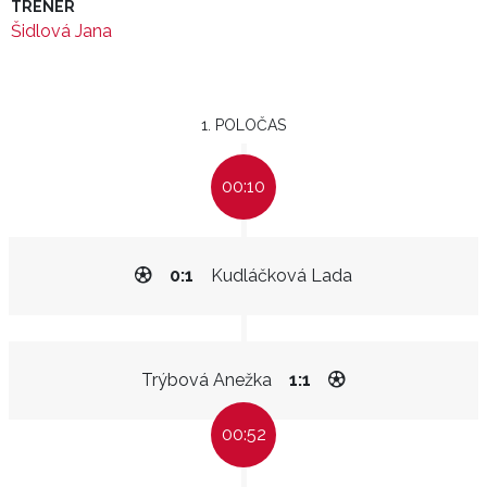
TRENÉR
Šidlová Jana
1. POLOČAS
00:10
0:1
Kudláčková Lada
Trýbová Anežka
1:1
00:52