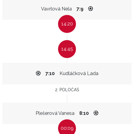
Vavrlová Nela
7:9
14:20
14:45
7:10
Kudláčková Lada
2. POLOČAS
Plešerová Vanesa
8:10
00:09