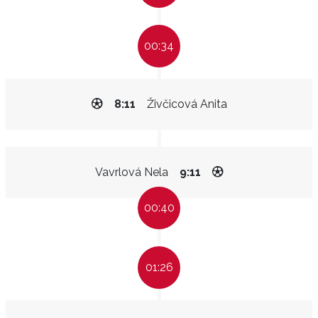
00:34
8:11
Živčicová Anita
Vavrlová Nela
9:11
00:40
01:26