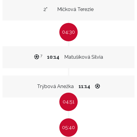
2"
Mičková Terezie
04:30
7
10:14
Matušíková Silvia
Trýbová Anežka
11:14
04:51
05:40