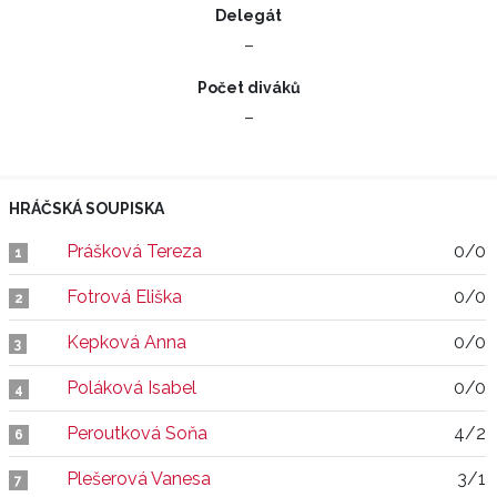
Delegát
–
Počet diváků
–
HRÁČSKÁ SOUPISKA
Prášková Tereza
0/0
1
Fotrová Eliška
0/0
2
Kepková Anna
0/0
3
Poláková Isabel
0/0
4
Peroutková Soňa
4/2
6
Plešerová Vanesa
3/1
7