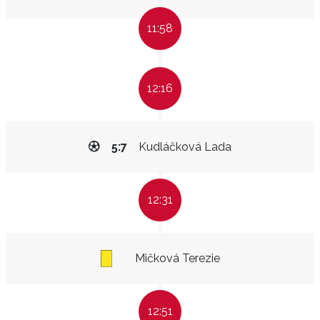
11:58
12:16
5:7
Kudláčková Lada
12:31
Mičková Terezie
12:51