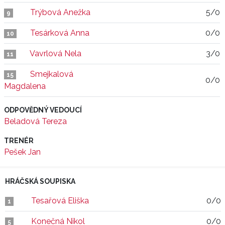
Trýbová Anežka
5/0
9
Tesárková Anna
0/0
10
Vavrlová Nela
3/0
11
Smejkalová
15
0/0
Magdalena
ODPOVĚDNÝ VEDOUCÍ
Beladová Tereza
TRENÉR
Pešek Jan
HRÁČSKÁ SOUPISKA
Tesařová Eliška
0/0
1
Konečná Nikol
0/0
5