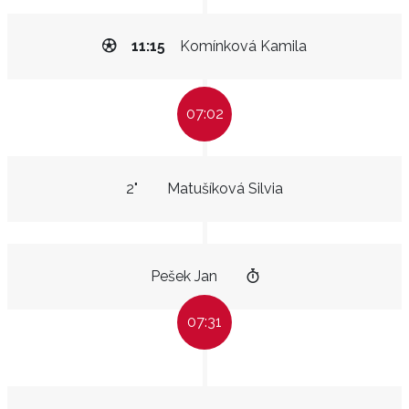
11:15
Komínková Kamila
07:02
2"
Matušíková Silvia
Pešek Jan
07:31