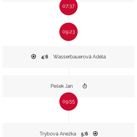
07:37
09:23
4:6
Wasserbauerová Adéla
Pešek Jan
09:55
Trýbová Anežka
5:6