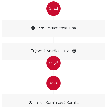
01:44
1:2
Adamcová Tina
Trýbová Anežka
2:2
01:56
02:40
2:3
Komínková Kamila