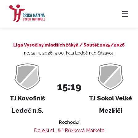
Liga Vysočiny mladších žákyň / Soutěž 2025/2026
ne, 19. 4. 2026, 9:00, hala Ledeč nad Sázavou
15:19
TJ Kovofiniš
TJ Sokol Velké
Ledeč n.S.
Meziříčí
Rozhodčí
Dolejší st. Jiří
,
Růžková Markéta