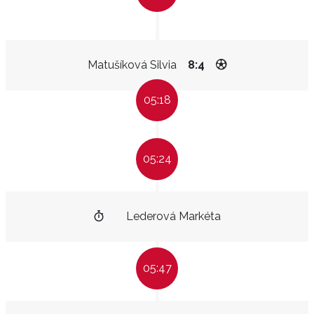
Matušíková Silvia
8:4
05:18
05:24
Lederová Markéta
05:47