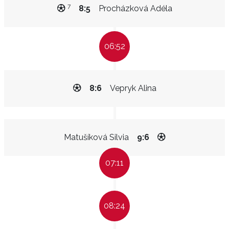
7
8:5
Procházková Adéla
06:52
8:6
Vepryk Alina
Matušíková Silvia
9:6
07:11
08:24