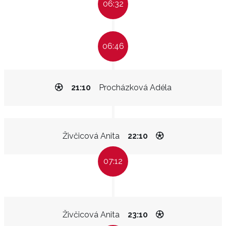
06:32
06:46
21:10
Procházková Adéla
Živčicová Anita
22:10
07:12
Živčicová Anita
23:10