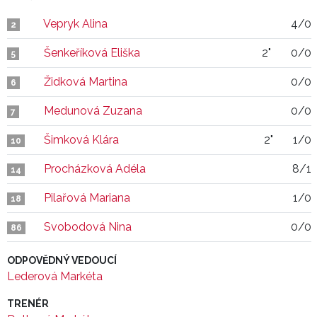
Vepryk Alina
4/0
2
Šenkeříková Eliška
2"
0/0
5
Židková Martina
0/0
6
Medunová Zuzana
0/0
7
Šimková Klára
2"
1/0
10
Procházková Adéla
8/1
14
Pilařová Mariana
1/0
18
Svobodová Nina
0/0
86
ODPOVĚDNÝ VEDOUCÍ
Lederová Markéta
TRENÉR