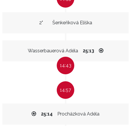
2"
Šenkeříková Eliška
Wasserbauerová Adéla
25:13
14:43
14:57
25:14
Procházková Adéla