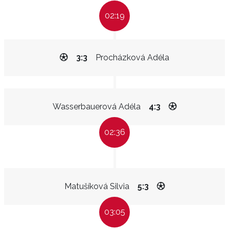
02:19
3:3
Procházková Adéla
Wasserbauerová Adéla
4:3
02:36
Matušíková Silvia
5:3
03:05