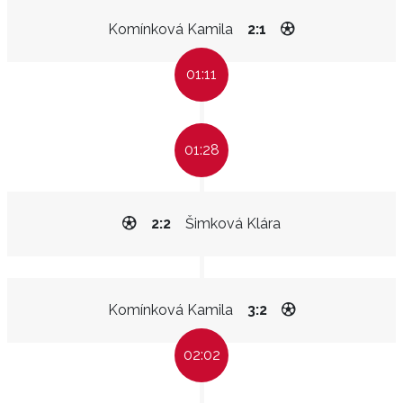
Komínková Kamila
2:1
01:11
01:28
2:2
Šimková Klára
Komínková Kamila
3:2
02:02