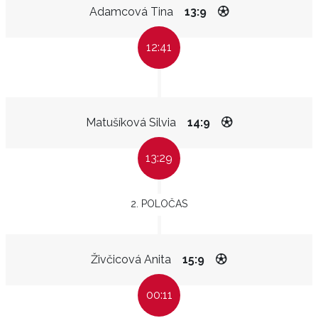
Adamcová Tina
13:9
12:41
Matušíková Silvia
14:9
13:29
2. POLOČAS
Živčicová Anita
15:9
00:11