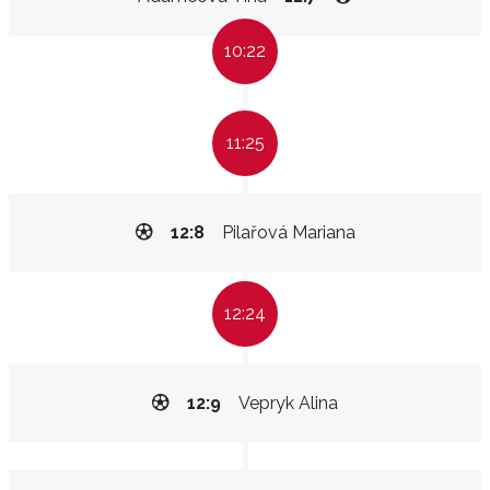
10:22
11:25
12:8
Pilařová Mariana
12:24
12:9
Vepryk Alina