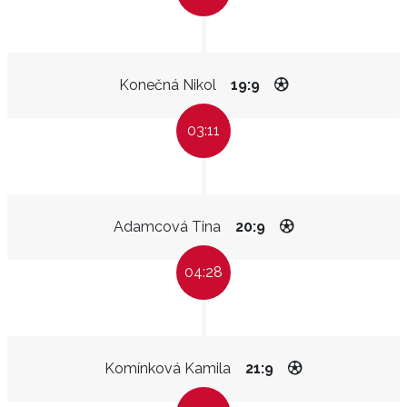
Konečná Nikol
19:9
03:11
Adamcová Tina
20:9
04:28
Komínková Kamila
21:9