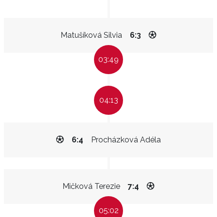
Matušíková Silvia
6:3
03:49
04:13
6:4
Procházková Adéla
Mičková Terezie
7:4
05:02