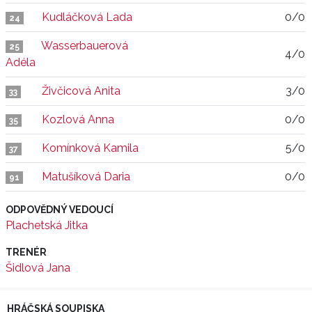
Kudláčková Lada
0/0
24
Wasserbauerová
25
4/0
Adéla
Živčicová Anita
3/0
33
Kozlová Anna
0/0
35
Komínková Kamila
5/0
37
Matušíková Daria
0/0
91
ODPOVĚDNÝ VEDOUCÍ
Plachetská Jitka
TRENÉR
Šidlová Jana
HRÁČSKÁ SOUPISKA