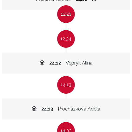
12:21
12:34
24:12
Vepryk Alina
14:13
24:13
Procházková Adéla
14:33