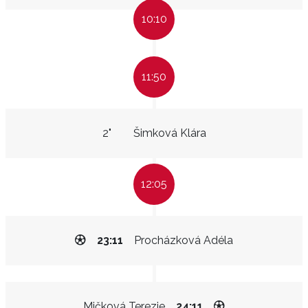
10:10
11:50
2"
Šimková Klára
12:05
23:11
Procházková Adéla
Mičková Terezie
24:11