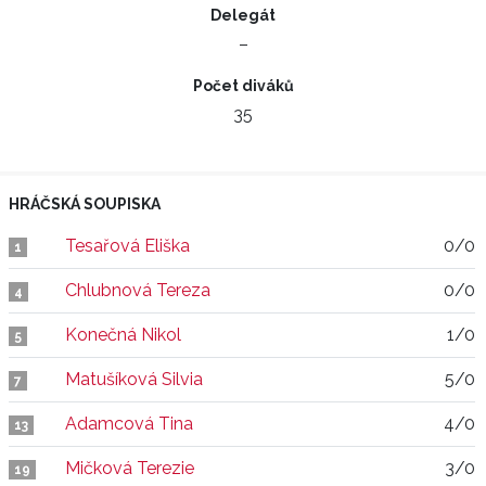
Delegát
–
Počet diváků
35
HRÁČSKÁ SOUPISKA
Tesařová Eliška
0/0
1
Chlubnová Tereza
0/0
4
Konečná Nikol
1/0
5
Matušíková Silvia
5/0
7
Adamcová Tina
4/0
13
Mičková Terezie
3/0
19