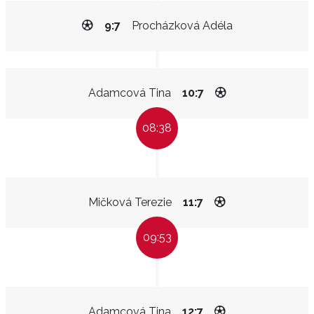
9:7
Procházková Adéla
Adamcová Tina
10:7
08:38
Mičková Terezie
11:7
09:53
Adamcová Tina
12:7