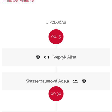
Dutková Markéta
1. POLOČAS
00:15
0:1
Vepryk Alina
Wasserbauerová Adéla
1:1
00:30