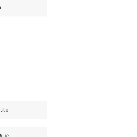
a
ulie
ulie