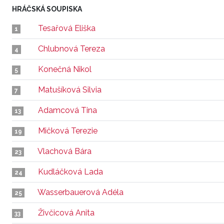
HRÁČSKÁ SOUPISKA
Tesařová Eliška
1
Chlubnová Tereza
4
Konečná Nikol
5
Matušíková Silvia
7
Adamcová Tina
13
Mičková Terezie
19
Vlachová Bára
23
Kudláčková Lada
24
Wasserbauerová Adéla
25
Živčicová Anita
33