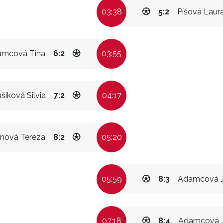
03:38
5:2
Píšová Laur
amcová Tina
6:2
03:55
šíková Silvia
7:2
04:17
nová Tereza
8:2
05:20
05:59
8:3
Adamcová J
07:18
8:4
Adamcová J