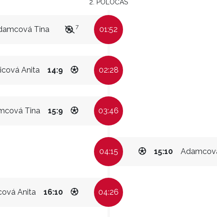
2. POLOČAS
7
damcová Tina
01:52
icová Anita
14:9
02:28
mcová Tina
15:9
03:46
04:15
15:10
Adamcová
cová Anita
16:10
04:26