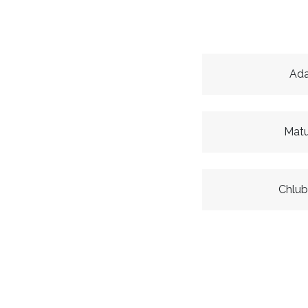
Ad
Matu
Chlub