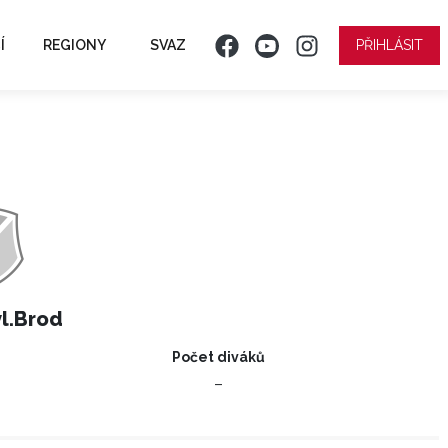
Í
REGIONY
SVAZ
PŘIHLÁSIT
vl.Brod
Počet diváků
–