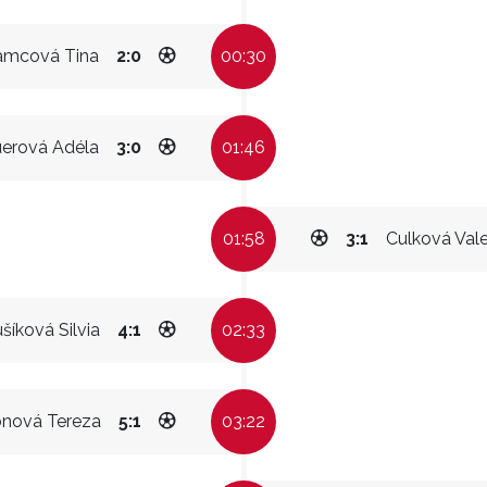
amcová Tina
2:0
00:30
erová Adéla
3:0
01:46
01:58
3:1
Culková Val
šíková Silvia
4:1
02:33
bnová Tereza
5:1
03:22