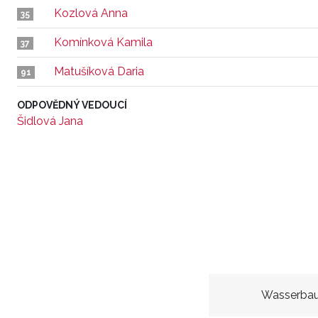
Kozlová Anna
35
Komínková Kamila
37
Matušíková Daria
91
ODPOVĚDNÝ VEDOUCÍ
Šidlová Jana
Wasserbau