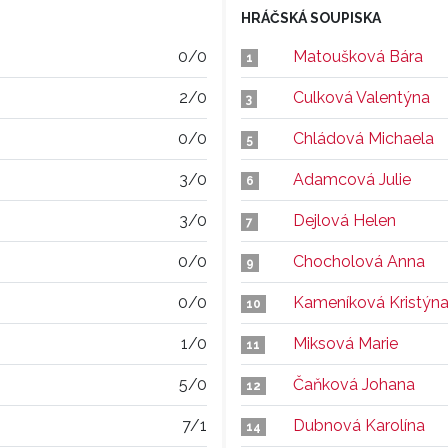
HRÁČSKÁ SOUPISKA
0/0
Matoušková Bára
1
2/0
Culková Valentýna
3
0/0
Chládová Michaela
5
3/0
Adamcová Julie
6
3/0
Dejlová Helen
7
0/0
Chocholová Anna
9
0/0
Kameníková Kristýn
10
1/0
Miksová Marie
11
5/0
Čaňková Johana
12
7/1
Dubnová Karolína
14