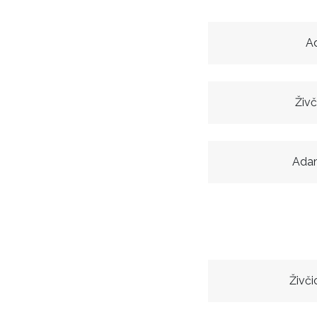
A
Živč
Ada
Živči