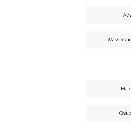
Ad
Wasserbau
Matu
Chlu