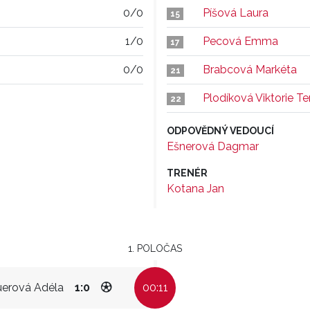
0/0
Píšová Laura
15
1/0
Pecová Emma
17
0/0
Brabcová Markéta
21
Plodíková Viktorie Te
22
ODPOVĚDNÝ VEDOUCÍ
Ešnerová Dagmar
TRENÉR
Kotana Jan
1. POLOČAS
erová Adéla
1:0
00:11