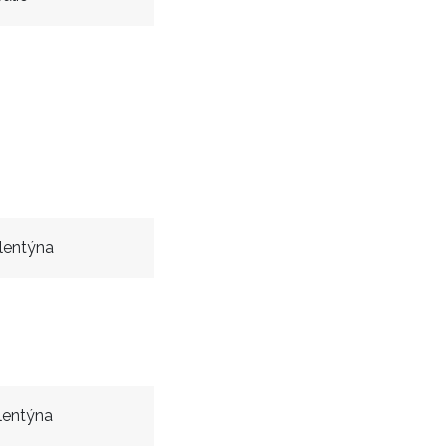
lentýna
lentýna