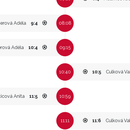
erová Adéla
9:4
08:08
rová Adéla
10:4
09:15
10:40
10:5
Culková Va
čicová Anita
11:5
10:59
11:11
11:6
Culková Va