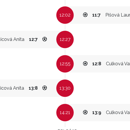
12:02
11:7
Píšová Lau
čicová Anita
12:7
12:27
12:55
12:8
Culková Va
čicová Anita
13:8
13:30
14:21
13:9
Culková Va