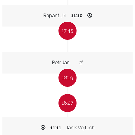
Rapant Jiří
11:10
17:45
Petr Jan
2"
18:19
18:27
11:11
Janík Vojtěch