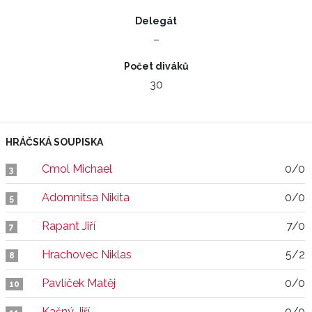
Delegát
–
Počet diváků
30
HRÁČSKÁ SOUPISKA
Cmol Michael
0/0
3
Adomnitsa Nikita
0/0
5
Rapant Jiří
7/0
7
Hrachovec Niklas
5/2
8
Pavlíček Matěj
0/0
10
Kašný Jiří
0/0