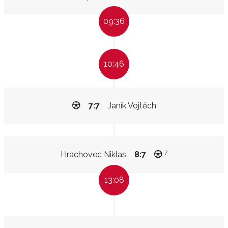
09:36
10:46
7:7
Janík Vojtěch
7
Hrachovec Niklas
8:7
13:08