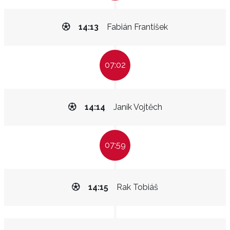
14:13
Fabián František
07:02
14:14
Janík Vojtěch
07:59
14:15
Rak Tobiáš