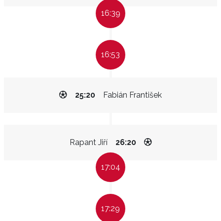
16:39
16:53
25:20
Fabián František
Rapant Jiří
26:20
17:04
17:29