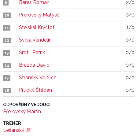
Béres Roman
2/0
8
Přerovský Matyáš
0/0
10
Stejskal Kryštof
1/0
11
Svíba Vendelín
0/0
12
Šrotíř Patrik
0/0
13
Brázda David
0/0
14
Stránský Vojtěch
0/0
17
Prudký Štěpán
0/0
18
ODPOVĚDNÝ VEDOUCÍ
Přerovský Martin
TRENÉR
Lešanský Jiří