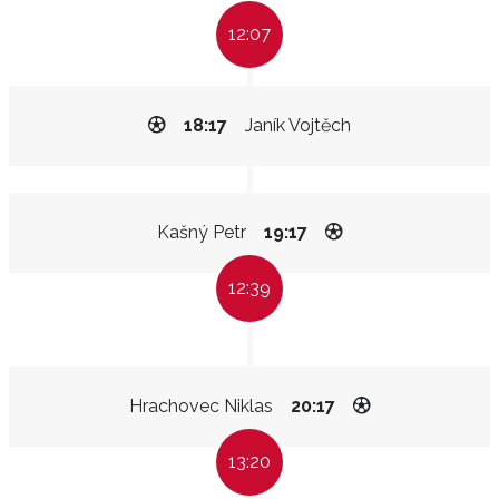
12:07
18:17
Janík Vojtěch
Kašný Petr
19:17
12:39
Hrachovec Niklas
20:17
13:20