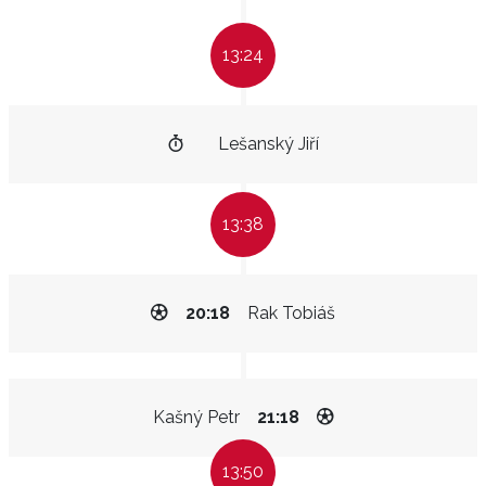
13:24
Lešanský Jiří
13:38
20:18
Rak Tobiáš
Kašný Petr
21:18
13:50