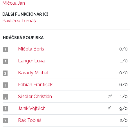
Mičola Jan
DALŠÍ FUNKCIONÁŘ (C)
Pavlíček Tomáš
HRÁČSKÁ SOUPISKA
Mičola Boris
0/0
1
Langer Luka
1/0
2
Karady Michal
0/0
3
Fabián František
6/0
4
Šindler Christián
2"
1/0
5
Janík Vojtěch
2"
9/0
6
Rak Tobiáš
2/0
7