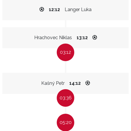
12:12
Langer Luka
Hrachovec Niklas
13:12
03:12
Kašný Petr
14:12
03:36
05:20