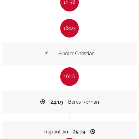
15:58
16:03
2"
Šindler Christián
16:16
24:19
Béres Roman
Rapant Jiří
25:19