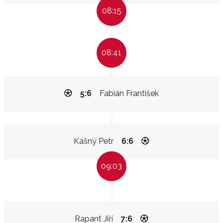
08:15
08:41
5:6
Fabián František
Kašný Petr
6:6
09:03
Rapant Jiří
7:6