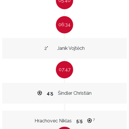
05:40
06:34
2"
Janík Vojtěch
07:47
4:5
Šindler Christián
7
Hrachovec Niklas
5:5