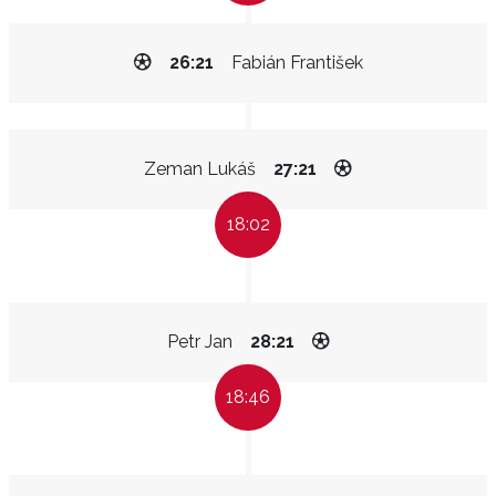
26:21
Fabián František
Zeman Lukáš
27:21
18:02
Petr Jan
28:21
18:46