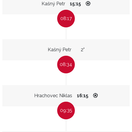
Kašný Petr
15:15
08:17
Kašný Petr
2"
08:34
Hrachovec Niklas
16:15
09:35