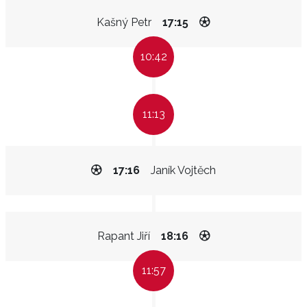
Kašný Petr
17:15
10:42
11:13
17:16
Janík Vojtěch
Rapant Jiří
18:16
11:57