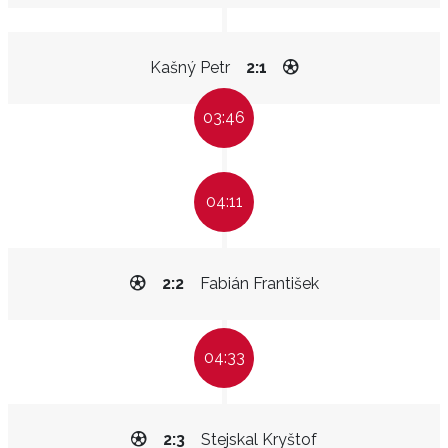
Kašný Petr
2:1
03:46
04:11
2:2
Fabián František
04:33
2:3
Stejskal Kryštof