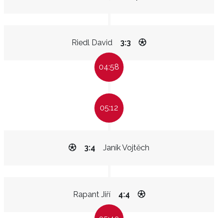
Riedl David
3:3
04:58
05:12
3:4
Janík Vojtěch
Rapant Jiří
4:4