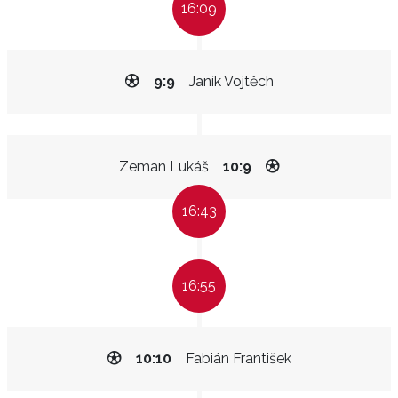
16:09
9:9
Janík Vojtěch
Zeman Lukáš
10:9
16:43
16:55
10:10
Fabián František