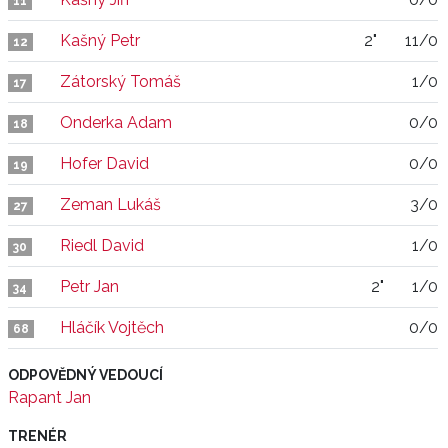
11
Kašný Petr
2"
11/0
12
Zátorský Tomáš
1/0
17
Onderka Adam
0/0
18
Hofer David
0/0
19
Zeman Lukáš
3/0
27
Riedl David
1/0
30
Petr Jan
2"
1/0
34
Hláčík Vojtěch
0/0
68
ODPOVĚDNÝ VEDOUCÍ
Rapant Jan
TRENÉR