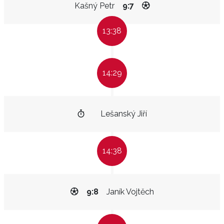
Kašný Petr
9:7
13:38
14:29
Lešanský Jiří
14:38
9:8
Janík Vojtěch