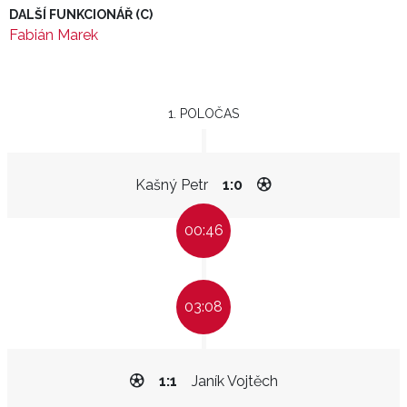
DALŠÍ FUNKCIONÁŘ (C)
Fabián Marek
1. POLOČAS
Kašný Petr
1:0
00:46
03:08
1:1
Janík Vojtěch