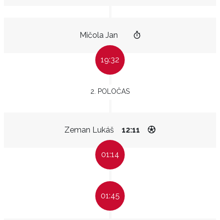
Mičola Jan
19:32
2. POLOČAS
Zeman Lukáš
12:11
01:14
01:45