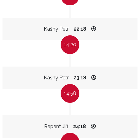
Kašný Petr
22:18
14:20
Kašný Petr
23:18
14:58
Rapant Jiří
24:18