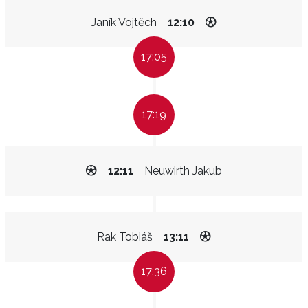
Janík Vojtěch
12:10
17:05
17:19
12:11
Neuwirth Jakub
Rak Tobiáš
13:11
17:36