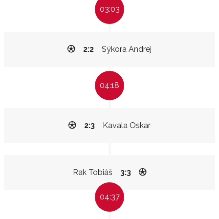
03:03
2:2
Sýkora Andrej
04:18
2:3
Kavala Oskar
Rak Tobiáš
3:3
04:37