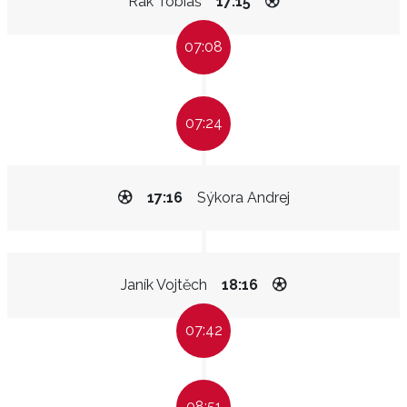
Rak Tobiáš
17:15
07:08
07:24
17:16
Sýkora Andrej
Janík Vojtěch
18:16
07:42
08:51