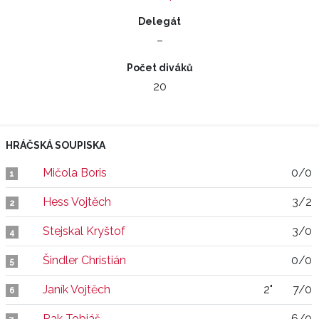
Delegát
–
Počet diváků
20
HRÁČSKÁ SOUPISKA
Mičola Boris
0/0
1
Hess Vojtěch
3/2
2
Stejskal Kryštof
3/0
4
Šindler Christián
0/0
5
Janík Vojtěch
2"
7/0
6
Rak Tobiáš
6/0