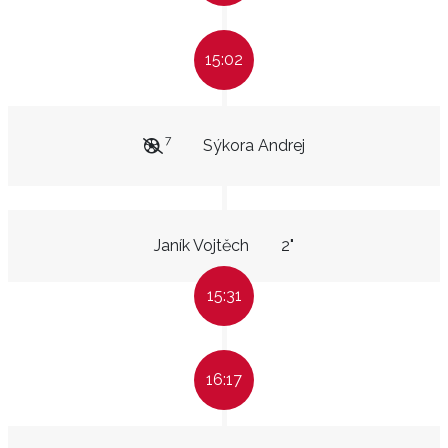
15:02
7
Sýkora Andrej
Janík Vojtěch
2"
15:31
16:17