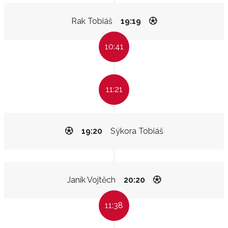
Rak Tobiáš
19:19
10:41
11:21
19:20
Sýkora Tobiáš
Janík Vojtěch
20:20
11:38