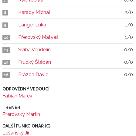
7
Karady Michal
2/0
8
Langer Luka
1/0
9
Přerovský Matyáš
1/0
10
Svíba Vendelín
0/0
14
Prudký Štěpán
0/0
15
Brázda David
0/0
16
ODPOVĚDNÝ VEDOUCÍ
Fabián Marek
TRENÉR
Přerovský Martin
DALŠÍ FUNKCIONÁŘ (C)
Lešanský Jiří