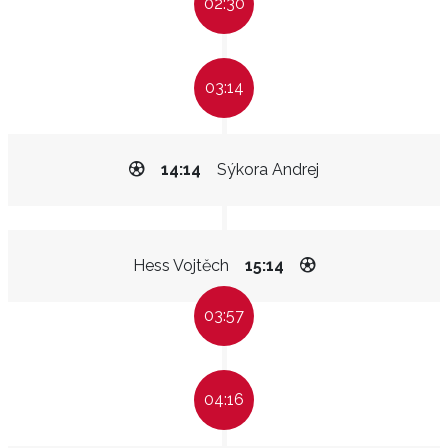
02:30
03:14
14:14
Sýkora Andrej
Hess Vojtěch
15:14
03:57
04:16