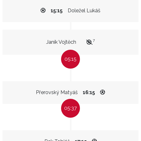
15:15
Doležel Lukáš
7
Janík Vojtěch
05:15
Přerovský Matyáš
16:15
05:37