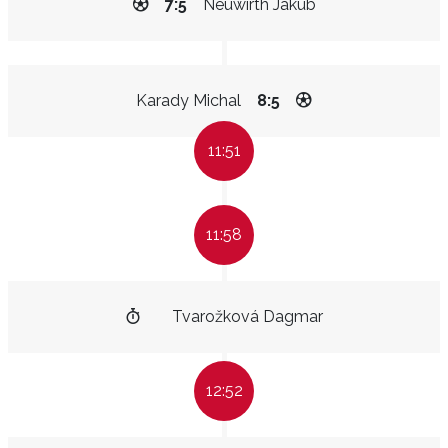
7:5
Neuwirth Jakub
Karady Michal
8:5
11:51
11:58
Tvarožková Dagmar
12:52