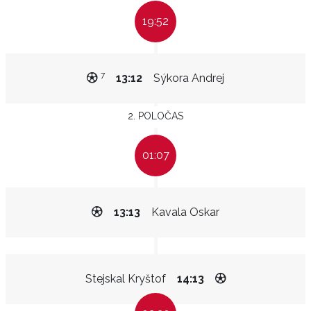
19:52
7
13:12
Sýkora Andrej
2. POLOČAS
01:07
13:13
Kavala Oskar
Stejskal Kryštof
14:13