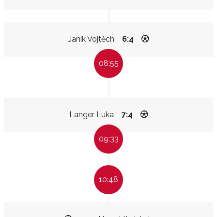
Janík Vojtěch
6:4
08:55
Langer Luka
7:4
09:33
10:48