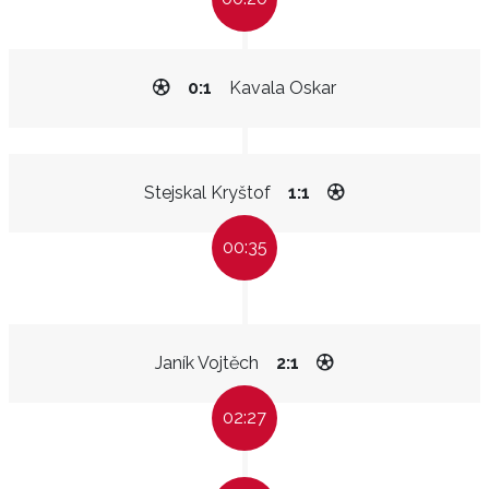
0:1
Kavala Oskar
Stejskal Kryštof
1:1
00:35
Janík Vojtěch
2:1
02:27