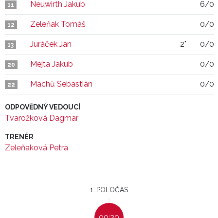
Neuwirth Jakub
6/0
11
Zeleňak Tomáš
0/0
12
Juráček Jan
2"
0/0
13
Mejta Jakub
0/0
20
Machů Sebastián
0/0
22
ODPOVĚDNÝ VEDOUCÍ
Tvarožková Dagmar
TRENÉR
Zeleňaková Petra
1. POLOČAS
00:20