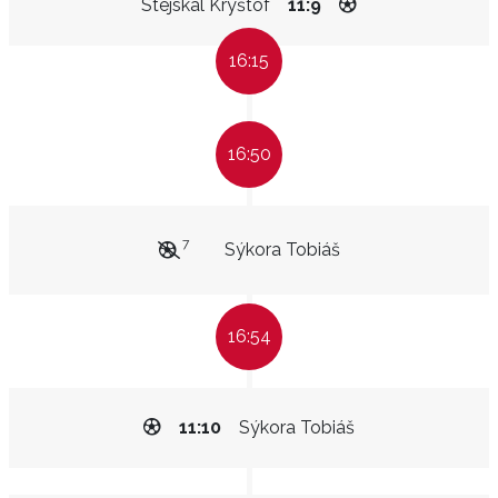
Stejskal Kryštof
11:9
16:15
16:50
7
Sýkora Tobiáš
16:54
11:10
Sýkora Tobiáš