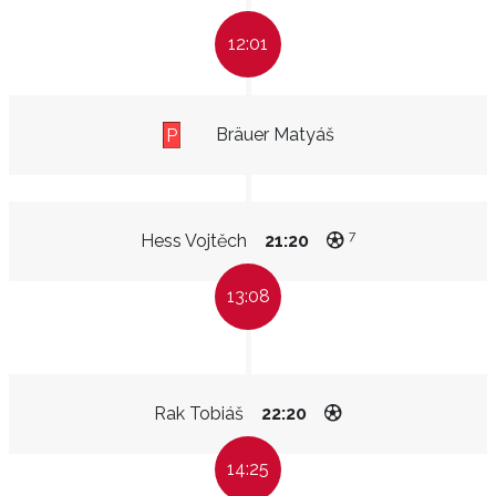
12:01
Bräuer Matyáš
P
7
Hess Vojtěch
21:20
13:08
Rak Tobiáš
22:20
14:25