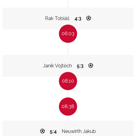
Rak Tobiáš
4:3
06:03
Janík Vojtěch
5:3
08:10
08:38
5:4
Neuwirth Jakub