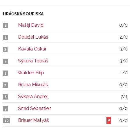
HRÁČSKÁ SOUPISKA
Matěj David
0/0
1
Doležel Lukáš
2/0
2
Kavala Oskar
3/0
3
Sýkora Tobiáš
3/0
4
Walden Filip
1/0
5
Brůna Mikuláš
0/0
7
Sýkora Andrej
7/1
8
Šmíd Sebastien
0/0
9
Bräuer Matyáš
0/0
10