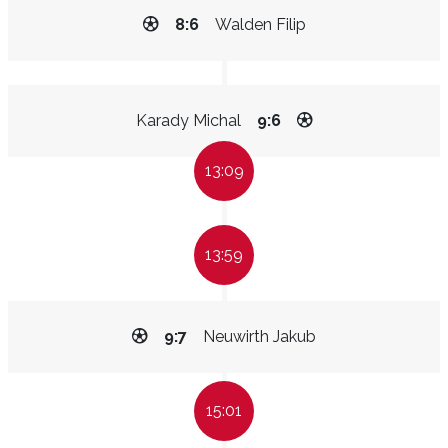
8:6
Walden Filip
Karady Michal
9:6
13:09
13:59
9:7
Neuwirth Jakub
15:01