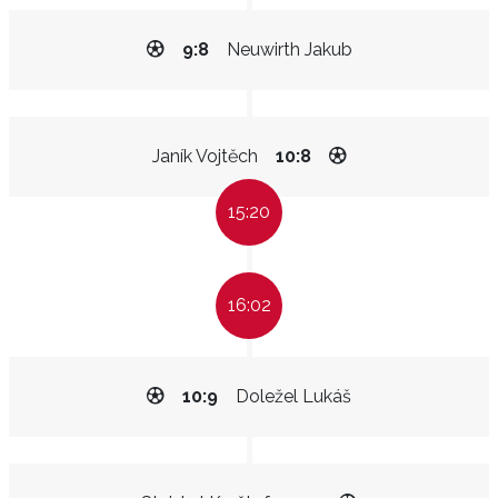
9:8
Neuwirth Jakub
Janík Vojtěch
10:8
15:20
16:02
10:9
Doležel Lukáš